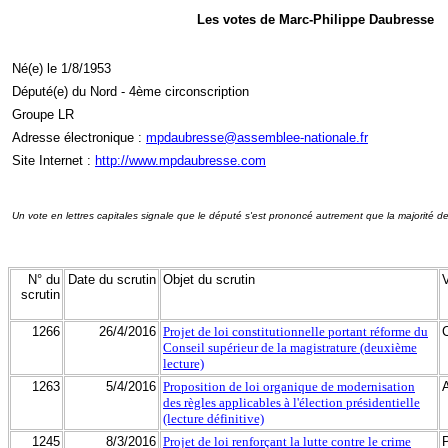
Les votes de Marc-Philippe Daubresse
Né(e) le 1/8/1953
Député(e) du Nord - 4ème circonscription
Groupe LR
Adresse électronique :
mpdaubresse@assemblee-nationale.fr
Site Internet :
http://www.mpdaubresse.com
Un vote en lettres capitales signale que le député s'est prononcé autrement que la majorité d
N° du
Date du scrutin
Objet du scrutin
scrutin
1266
26/4/2016
Projet de loi constitutionnelle portant réforme du
Conseil supérieur de la magistrature (deuxième
lecture)
1263
5/4/2016
Proposition de loi organique de modernisation
des règles applicables à l'élection présidentielle
(lecture définitive)
1245
8/3/2016
Projet de loi renforçant la lutte contre le crime