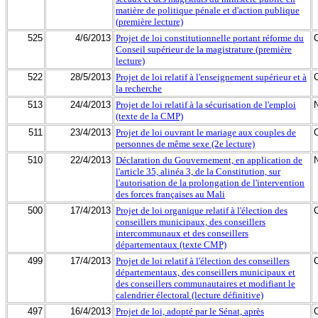
matière de politique pénale et d'action publique
(première lecture)
525
4/6/2013
Projet de loi constitutionnelle portant réforme du
Conseil supérieur de la magistrature (première
lecture)
522
28/5/2013
Projet de loi relatif à l'enseignement supérieur et à
la recherche
513
24/4/2013
Projet de loi relatif à la sécurisation de l'emploi
(texte de la CMP)
511
23/4/2013
Projet de loi ouvrant le mariage aux couples de
personnes de même sexe (2e lecture)
510
22/4/2013
Déclaration du Gouvernement, en application de
l'article 35, alinéa 3, de la Constitution, sur
l'autorisation de la prolongation de l'intervention
des forces françaises au Mali
500
17/4/2013
Projet de loi organique relatif à l'élection des
conseillers municipaux, des conseillers
intercommunaux et des conseillers
départementaux (texte CMP)
499
17/4/2013
Projet de loi relatif à l'élection des conseillers
départementaux, des conseillers municipaux et
des conseillers communautaires et modifiant le
calendrier électoral (lecture définitive)
497
16/4/2013
Projet de loi, adopté par le Sénat, après