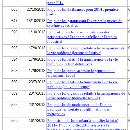
pour 2014
663
22/10/2013
Projet de loi de finances pour 2014 : première
partie
647
15/10/2013
Projet de loi garantissant l'avenir et la justice du
système de retraites
596
1/10/2013
Proposition de loi visant à redonner des
perspectives à l'économie réelle et à l'emploi
industriel
595
17/9/2013
Projet de loi organique relatif à la transparence de
la vie publique (lecture définitive)
594
17/9/2013
Projet de loi relatif à la transparence de la vie
publique (lecture définitive)
593
17/9/2013
Projet de loi pour l'accès au logement et un
urbanisme rénové
590
23/7/2013
Projet de loi relatif à la transparence de la vie
publique (nouvelle lecture)
589
23/7/2013
Projet de loi organique relatif à la transparence de
la vie publique (nouvelle lecture)
588
23/7/2013
Projet de loi de modernisation de l'action
publique territoriale et d'affirmation des
métropoles
569
16/7/2013
Proposition de loi tendant à modifier la loi n°
2011-814 du 7 juillet 2011 relative à la
bioéthique en autorisant sous certaines conditions