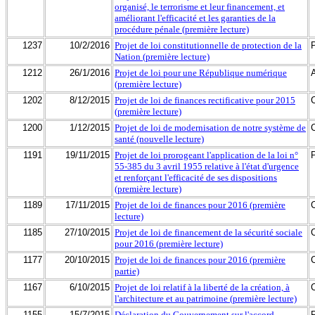
organisé, le terrorisme et leur financement, et
améliorant l'efficacité et les garanties de la
procédure pénale (première lecture)
1237
10/2/2016
Projet de loi constitutionnelle de protection de la
Nation (première lecture)
1212
26/1/2016
Projet de loi pour une République numérique
(première lecture)
1202
8/12/2015
Projet de loi de finances rectificative pour 2015
(première lecture)
1200
1/12/2015
Projet de loi de modernisation de notre système de
santé (nouvelle lecture)
1191
19/11/2015
Projet de loi prorogeant l'application de la loi n°
55-385 du 3 avril 1955 relative à l'état d'urgence
et renforçant l'efficacité de ses dispositions
(première lecture)
1189
17/11/2015
Projet de loi de finances pour 2016 (première
lecture)
1185
27/10/2015
Projet de loi de financement de la sécurité sociale
pour 2016 (première lecture)
1177
20/10/2015
Projet de loi de finances pour 2016 (première
partie)
1167
6/10/2015
Projet de loi relatif à la liberté de la création, à
l'architecture et au patrimoine (première lecture)
1155
15/7/2015
Déclaration du Gouvernement sur l'accord