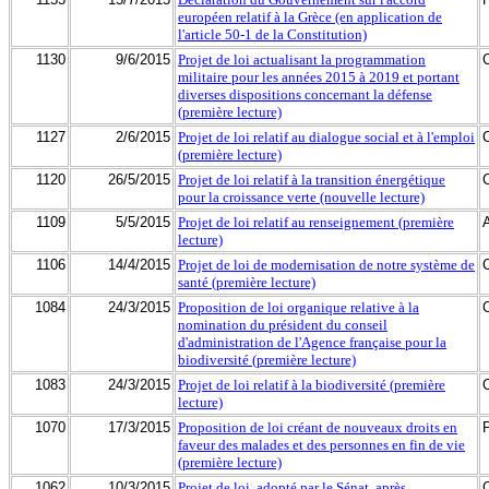
européen relatif à la Grèce (en application de
l'article 50-1 de la Constitution)
1130
9/6/2015
Projet de loi actualisant la programmation
militaire pour les années 2015 à 2019 et portant
diverses dispositions concernant la défense
(première lecture)
1127
2/6/2015
Projet de loi relatif au dialogue social et à l'emploi
(première lecture)
1120
26/5/2015
Projet de loi relatif à la transition énergétique
pour la croissance verte (nouvelle lecture)
1109
5/5/2015
Projet de loi relatif au renseignement (première
lecture)
1106
14/4/2015
Projet de loi de modernisation de notre système de
santé (première lecture)
1084
24/3/2015
Proposition de loi organique relative à la
nomination du président du conseil
d'administration de l'Agence française pour la
biodiversité (première lecture)
1083
24/3/2015
Projet de loi relatif à la biodiversité (première
lecture)
1070
17/3/2015
Proposition de loi créant de nouveaux droits en
faveur des malades et des personnes en fin de vie
(première lecture)
1062
10/3/2015
Projet de loi, adopté par le Sénat, après