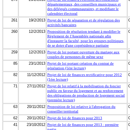
départementaux, des conseillers municipaux et
des délégués communautaires, et modifiant le
calendrier électoral
261
19/2/2013
Projet de loi de séparation et de régulation des
activités bancaires
260
12/2/2013
Proposition de résolution tendant à modifier le
Règlement de l'Assemblée nationale afin
d'instaurer la faculté, pour les groupes politiques,
de se doter d'une coprésidence paritaire
259
12/2/2013
Projet de loi portant ouverture du mariage aux
couples de personnes de même sexe
85
23/1/2013
Projet de loi portant création du contrat de
génération (1ère lecture)
82
11/12/2012
Projet de loi de finances rectificative pour 2012
(1ère lecture)
71
27/11/2012
Projet de loi relatif à la mobilisation du foncier
public en faveur du logement et au renforcement
des obligations de production de logement social
(première lecture)
63
20/11/2012
Proposition de loi relative à l'abrogation du
conseiller territorial
62
20/11/2012
Projet de loi de finances pour 2013
41
23/10/2012
Projet de loi de finances pour 2013 : première
partie