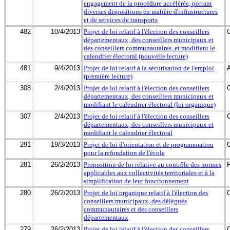
engagement de la procédure accélérée, portant
diverses dispositions en matière d'infrastructures
et de services de transports
482
10/4/2013
Projet de loi relatif à l'élection des conseillers
départementaux, des conseillers municipaux et
des conseillers communautaires, et modifiant le
calendrier électoral (nouvelle lecture)
481
9/4/2013
Projet de loi relatif à la sécurisation de l'emploi
(première lecture)
308
2/4/2013
Projet de loi relatif à l'élection des conseillers
départementaux, des conseillers municipaux et
modifiant le calendrier électoral (loi organique)
307
2/4/2013
Projet de loi relatif à l'élection des conseillers
départementaux, des conseillers municipaux et
modifiant le calendrier électoral
291
19/3/2013
Projet de loi d'orientation et de programmation
pour la refondation de l'école
281
26/2/2013
Proposition de loi relative au contrôle des normes
applicables aux collectivités territoriales et à la
simplification de leur fonctionnement
280
26/2/2013
Projet de loi organique relatif à l'élection des
conseillers municipaux, des délégués
communautaires et des conseillers
départementaux
279
26/2/2013
Projet de loi relatif à l'élection des conseillers