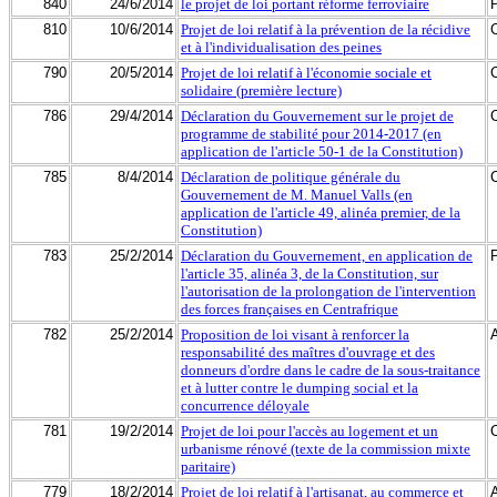
840
24/6/2014
le projet de loi portant réforme ferroviaire
810
10/6/2014
Projet de loi relatif à la prévention de la récidive
et à l'individualisation des peines
790
20/5/2014
Projet de loi relatif à l'économie sociale et
solidaire (première lecture)
786
29/4/2014
Déclaration du Gouvernement sur le projet de
programme de stabilité pour 2014-2017 (en
application de l'article 50-1 de la Constitution)
785
8/4/2014
Déclaration de politique générale du
Gouvernement de M. Manuel Valls (en
application de l'article 49, alinéa premier, de la
Constitution)
783
25/2/2014
Déclaration du Gouvernement, en application de
l'article 35, alinéa 3, de la Constitution, sur
l'autorisation de la prolongation de l'intervention
des forces françaises en Centrafrique
782
25/2/2014
Proposition de loi visant à renforcer la
responsabilité des maîtres d'ouvrage et des
donneurs d'ordre dans le cadre de la sous-traitance
et à lutter contre le dumping social et la
concurrence déloyale
781
19/2/2014
Projet de loi pour l'accès au logement et un
urbanisme rénové (texte de la commission mixte
paritaire)
779
18/2/2014
Projet de loi relatif à l'artisanat, au commerce et