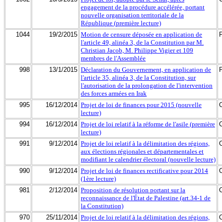
engagement de la procédure accélérée, portant
nouvelle organisation territoriale de la
République (première lecture)
1044
19/2/2015
Motion de censure déposée en application de
l'article 49, alinéa 3, de la Constitution par M.
Christian Jacob, M. Philippe Vigier et 109
membres de l'Assemblée
998
13/1/2015
Déclaration du Gouvernement, en application de
l'article 35, alinéa 3, de la Constitution, sur
l'autorisation de la prolongation de l'intervention
des forces armées en Irak
995
16/12/2014
Projet de loi de finances pour 2015 (nouvelle
lecture)
994
16/12/2014
Projet de loi relatif à la réforme de l'asile (première
lecture)
991
9/12/2014
Projet de loi relatif à la délimitation des régions,
aux élections régionales et départementales et
modifiant le calendrier électoral (nouvelle lecture)
990
9/12/2014
Projet de loi de finances rectificative pour 2014
(1ère lecture)
981
2/12/2014
Proposition de résolution portant sur la
reconnaissance de l'État de Palestine (art.34-1 de
la Constitution)
970
25/11/2014
Projet de loi relatif à la délimitation des régions,