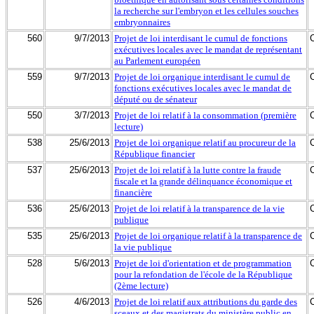
la recherche sur l'embryon et les cellules souches
embryonnaires
560
9/7/2013
Projet de loi interdisant le cumul de fonctions
exécutives locales avec le mandat de représentant
au Parlement européen
559
9/7/2013
Projet de loi organique interdisant le cumul de
fonctions exécutives locales avec le mandat de
député ou de sénateur
550
3/7/2013
Projet de loi relatif à la consommation (première
lecture)
538
25/6/2013
Projet de loi organique relatif au procureur de la
République financier
537
25/6/2013
Projet de loi relatif à la lutte contre la fraude
fiscale et la grande délinquance économique et
financière
536
25/6/2013
Projet de loi relatif à la transparence de la vie
publique
535
25/6/2013
Projet de loi organique relatif à la transparence de
la vie publique
528
5/6/2013
Projet de loi d'orientation et de programmation
pour la refondation de l'école de la République
(2ème lecture)
526
4/6/2013
Projet de loi relatif aux attributions du garde des
sceaux et des magistrats du ministère public en