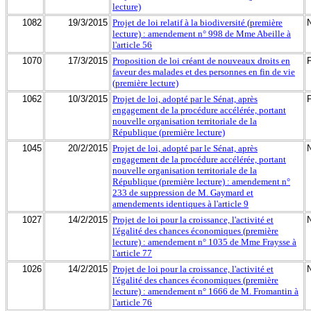
lecture)
1082
19/3/2015
Projet de loi relatif à la biodiversité (première
lecture) : amendement n° 998 de Mme Abeille à
l'article 56
1070
17/3/2015
Proposition de loi créant de nouveaux droits en
faveur des malades et des personnes en fin de vie
(première lecture)
1062
10/3/2015
Projet de loi, adopté par le Sénat, après
engagement de la procédure accélérée, portant
nouvelle organisation territoriale de la
République (première lecture)
1045
20/2/2015
Projet de loi, adopté par le Sénat, après
engagement de la procédure accélérée, portant
nouvelle organisation territoriale de la
République (première lecture) : amendement n°
233 de suppression de M. Gaymard et
amendements identiques à l'article 9
1027
14/2/2015
Projet de loi pour la croissance, l'activité et
l'égalité des chances économiques (première
lecture) : amendement n° 1035 de Mme Fraysse à
l'article 77
1026
14/2/2015
Projet de loi pour la croissance, l'activité et
l'égalité des chances économiques (première
lecture) : amendement n° 1666 de M. Fromantin à
l'article 76