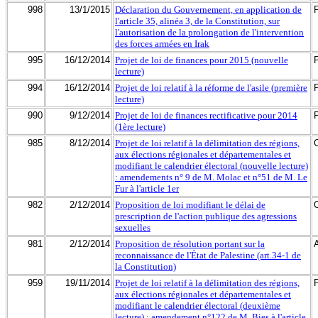
998
13/1/2015
Déclaration du Gouvernement, en application de
l'article 35, alinéa 3, de la Constitution, sur
l'autorisation de la prolongation de l'intervention
des forces armées en Irak
995
16/12/2014
Projet de loi de finances pour 2015 (nouvelle
lecture)
994
16/12/2014
Projet de loi relatif à la réforme de l'asile (première
lecture)
990
9/12/2014
Projet de loi de finances rectificative pour 2014
(1ère lecture)
985
8/12/2014
Projet de loi relatif à la délimitation des régions,
aux élections régionales et départementales et
modifiant le calendrier électoral (nouvelle lecture)
: amendements n° 9 de M. Molac et n°51 de M. Le
Fur à l'article 1er
982
2/12/2014
Proposition de loi modifiant le délai de
prescription de l'action publique des agressions
sexuelles
981
2/12/2014
Proposition de résolution portant sur la
reconnaissance de l'État de Palestine (art.34-1 de
la Constitution)
959
19/11/2014
Projet de loi relatif à la délimitation des régions,
aux élections régionales et départementales et
modifiant le calendrier électoral (deuxième
lecture) : amendement n°122 de M. Bies à l'article