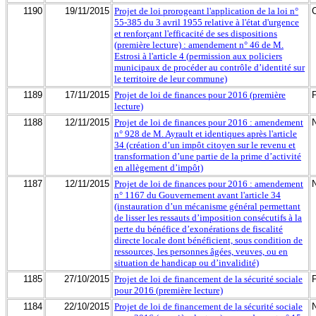
1190
19/11/2015
Projet de loi prorogeant l'application de la loi n°
55-385 du 3 avril 1955 relative à l'état d'urgence
et renforçant l'efficacité de ses dispositions
(première lecture) : amendement n° 46 de M.
Estrosi à l'article 4 (permission aux policiers
municipaux de procéder au contrôle d’identité sur
le territoire de leur commune)
1189
17/11/2015
Projet de loi de finances pour 2016 (première
lecture)
1188
12/11/2015
Projet de loi de finances pour 2016 : amendement
n° 928 de M. Ayrault et identiques après l'article
34 (création d’un impôt citoyen sur le revenu et
transformation d’une partie de la prime d’activité
en allègement d’impôt)
1187
12/11/2015
Projet de loi de finances pour 2016 : amendement
n° 1167 du Gouvernement avant l'article 34
(instauration d’un mécanisme général permettant
de lisser les ressauts d’imposition consécutifs à la
perte du bénéfice d’exonérations de fiscalité
directe locale dont bénéficient, sous condition de
ressources, les personnes âgées, veuves, ou en
situation de handicap ou d’invalidité)
1185
27/10/2015
Projet de loi de financement de la sécurité sociale
pour 2016 (première lecture)
1184
22/10/2015
Projet de loi de financement de la sécurité sociale