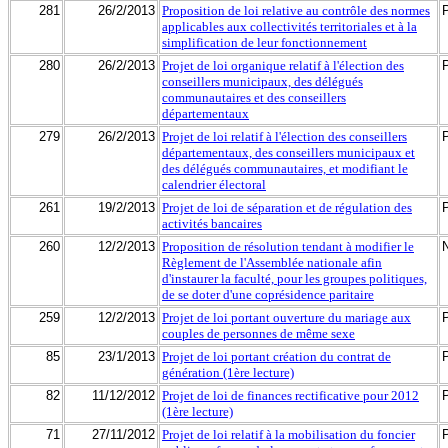
281
26/2/2013
Proposition de loi relative au contrôle des normes
applicables aux collectivités territoriales et à la
simplification de leur fonctionnement
280
26/2/2013
Projet de loi organique relatif à l'élection des
conseillers municipaux, des délégués
communautaires et des conseillers
départementaux
279
26/2/2013
Projet de loi relatif à l'élection des conseillers
départementaux, des conseillers municipaux et
des délégués communautaires, et modifiant le
calendrier électoral
261
19/2/2013
Projet de loi de séparation et de régulation des
activités bancaires
260
12/2/2013
Proposition de résolution tendant à modifier le
Règlement de l'Assemblée nationale afin
d'instaurer la faculté, pour les groupes politiques,
de se doter d'une coprésidence paritaire
259
12/2/2013
Projet de loi portant ouverture du mariage aux
couples de personnes de même sexe
85
23/1/2013
Projet de loi portant création du contrat de
génération (1ère lecture)
82
11/12/2012
Projet de loi de finances rectificative pour 2012
(1ère lecture)
71
27/11/2012
Projet de loi relatif à la mobilisation du foncier