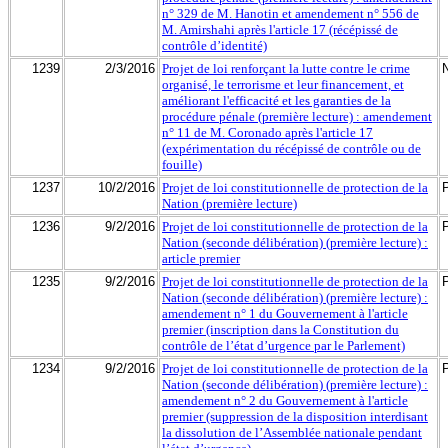
n° 329 de M. Hanotin et amendement n° 556 de
M. Amirshahi après l'article 17 (récépissé de
contrôle d’identité)
1239
2/3/2016
Projet de loi renforçant la lutte contre le crime
organisé, le terrorisme et leur financement, et
améliorant l'efficacité et les garanties de la
procédure pénale (première lecture) : amendement
n° 11 de M. Coronado après l'article 17
(expérimentation du récépissé de contrôle ou de
fouille)
1237
10/2/2016
Projet de loi constitutionnelle de protection de la
Nation (première lecture)
1236
9/2/2016
Projet de loi constitutionnelle de protection de la
Nation (seconde délibération) (première lecture) :
article premier
1235
9/2/2016
Projet de loi constitutionnelle de protection de la
Nation (seconde délibération) (première lecture) :
amendement n° 1 du Gouvernement à l'article
premier (inscription dans la Constitution du
contrôle de l’état d’urgence par le Parlement)
1234
9/2/2016
Projet de loi constitutionnelle de protection de la
Nation (seconde délibération) (première lecture) :
amendement n° 2 du Gouvernement à l'article
premier (suppression de la disposition interdisant
la dissolution de l’Assemblée nationale pendant