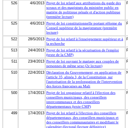
526
4/6/2013
Projet de loi relatif aux attributions du garde des
sceaux et des magistrats du ministère public en
matière de politique pénale et d'action publique
(première lecture)
525
4/6/2013
Projet de loi constitutionnelle portant réforme du
Conseil supérieur de la magistrature (première
lecture)
522
28/5/2013
Projet de loi relatif à l'enseignement supérieur et à
la recherche
513
24/4/2013
Projet de loi relatif à la sécurisation de l'emploi
(texte de la CMP)
511
23/4/2013
Projet de loi ouvrant le mariage aux couples de
personnes de même sexe (2e lecture)
510
22/4/2013
Déclaration du Gouvernement, en application de
l'article 35, alinéa 3, de la Constitution, sur
l'autorisation de la prolongation de l'intervention
des forces françaises au Mali
500
17/4/2013
Projet de loi organique relatif à l'élection des
conseillers municipaux, des conseillers
intercommunaux et des conseillers
départementaux (texte CMP)
499
17/4/2013
Projet de loi relatif à l'élection des conseillers
départementaux, des conseillers municipaux et
des conseillers communautaires et modifiant le
calendrier électoral (lecture définitive)