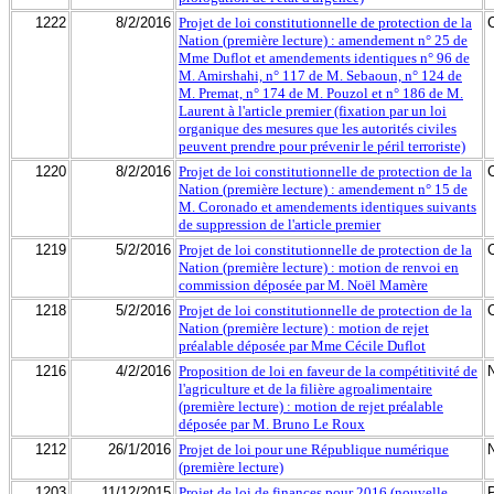
1222
8/2/2016
Projet de loi constitutionnelle de protection de la
Nation (première lecture) : amendement n° 25 de
Mme Duflot et amendements identiques n° 96 de
M. Amirshahi, n° 117 de M. Sebaoun, n° 124 de
M. Premat, n° 174 de M. Pouzol et n° 186 de M.
Laurent à l'article premier (fixation par un loi
organique des mesures que les autorités civiles
peuvent prendre pour prévenir le péril terroriste)
1220
8/2/2016
Projet de loi constitutionnelle de protection de la
Nation (première lecture) : amendement n° 15 de
M. Coronado et amendements identiques suivants
de suppression de l'article premier
1219
5/2/2016
Projet de loi constitutionnelle de protection de la
Nation (première lecture) : motion de renvoi en
commission déposée par M. Noël Mamère
1218
5/2/2016
Projet de loi constitutionnelle de protection de la
Nation (première lecture) : motion de rejet
préalable déposée par Mme Cécile Duflot
1216
4/2/2016
Proposition de loi en faveur de la compétitivité de
l'agriculture et de la filière agroalimentaire
(première lecture) : motion de rejet préalable
déposée par M. Bruno Le Roux
1212
26/1/2016
Projet de loi pour une République numérique
(première lecture)
1203
11/12/2015
Projet de loi de finances pour 2016 (nouvelle