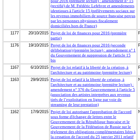
pour 2016 (première lecture) : amendement n° 15
(rectifié) de M. Frédéric Lefebvre et amendements
identiques à l'article 15 (prélèvements sociaux sur
les revenus immobiliers de source française perçus
par les personnes physiques fiscalement
domiciliées hors de France)
1177
20/10/2015
Projet de loi de finances pour 2016 (première
partie)
1176
19/10/2015
Projet de loi de finances pour 2016 (seconde
délibération) (première lecture) : amendement n° 1
du Gouvernement de suppression de l'article 15
bis
1167
6/10/2015
Projet de loi relatif à la liberté de la création, à
l'architecture et au patrimoine (première lecture)
1163
29/9/2015
Projet de loi relatif à la liberté de création, à
l'architecture et au patrimoine (première lecture) :
amendement n° 376 du Gouvernement à l'article 5
(association des artistes interprètes aux revenus
tirés de l’exploitation en ligne par voie de
streaming de leur prestation)
1162
17/9/2015
Projet de loi autorisant l'approbation de l'accord
sous forme d'échange de lettres entre le
Gouvernement de la République française et le
Gouvernement de la Fédération de Russie sur le
règlement des obligations complémentaires liées à
la cessation de l'accord du 25 janvier 2011 relatif