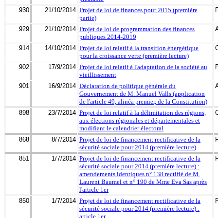
930
21/10/2014
Projet de loi de finances pour 2015 (première
partie)
929
21/10/2014
Projet de loi de programmation des finances
publiques 2014-2019
914
14/10/2014
Projet de loi relatif à la transition énergétique
pour la croissance verte (première lecture)
902
17/9/2014
Projet de loi relatif à l'adaptation de la société au
vieillissement
901
16/9/2014
Déclaration de politique générale du
Gouvernement de M. Manuel Valls (application
de l'article 49, alinéa premier, de la Constitution)
898
23/7/2014
Projet de loi relatif à la délimitation des régions,
aux élections régionales et départementales et
modifiant le calendrier électoral
868
8/7/2014
Projet de loi de financement rectificative de la
sécurité sociale pour 2014 (première lecture)
851
1/7/2014
Projet de loi de financement rectificative de la
sécurité sociale pour 2014 (première lecture) :
amendements identiques n° 138 rectifié de M.
Laurent Baumel et n° 190 de Mme Eva Sas après
l'article 1er
850
1/7/2014
Projet de loi de financement rectificative de la
sécurité sociale pour 2014 (première lecture) :
article 1er