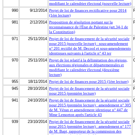
modifiant le calendrier électoral (nouvelle lecture)
990
9/12/2014
Projet de loi de finances rectificative pour 2014
(1ère lecture)
981
2/12/2014
Proposition de résolution portant sur la
reconnaissance de l'État de Palestine (art.34-1 de
la Constitution)
971
25/11/2014
Projet de loi de financement de la sécurité sociale
pour 2015 (nouvelle lecture) : sous-amendement
n° 201 rectifié de M. Decool et sous-amendements
identiques suivants à l'article n° 43 ter
970
25/11/2014
Projet de loi relatif à la délimitation des régions,
aux élections régionales et départementales et
modifiant le calendrier électoral (deuxième
lecture)
955
18/11/2014
Projet de loi de finances pour 2015 (1ère lecture)
945
28/10/2014
Projet de loi de financement de la sécurité sociale
pour 2015 (première lecture)
941
24/10/2014
Projet de loi de financement de la sécurité sociale
pour 2015 (première lecture) : amendement n° 305
de M. Véran et amendement identique n° 447 de
Mme Lemorton après l'article 43
939
23/10/2014
Projet de loi de financement de la sécurité sociale
pour 2015 (première lecture) : amendement n° 177
de M. Bapt, rapporteur de la commission des