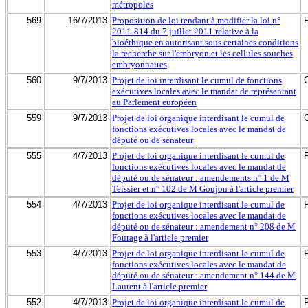
métropoles
569
16/7/2013
Proposition de loi tendant à modifier la loi n°
2011-814 du 7 juillet 2011 relative à la
bioéthique en autorisant sous certaines conditions
la recherche sur l'embryon et les cellules souches
embryonnaires
560
9/7/2013
Projet de loi interdisant le cumul de fonctions
exécutives locales avec le mandat de représentant
au Parlement européen
559
9/7/2013
Projet de loi organique interdisant le cumul de
fonctions exécutives locales avec le mandat de
député ou de sénateur
555
4/7/2013
Projet de loi organique interdisant le cumul de
fonctions exécutives locales avec le mandat de
député ou de sénateur : amendements n° 1 de M
Teissier et n° 102 de M Goujon à l'article premier
554
4/7/2013
Projet de loi organique interdisant le cumul de
fonctions exécutives locales avec le mandat de
député ou de sénateur : amendement n° 208 de M
Fourage à l'article premier
553
4/7/2013
Projet de loi organique interdisant le cumul de
fonctions exécutives locales avec le mandat de
député ou de sénateur : amendement n° 144 de M
Laurent à l'article premier
552
4/7/2013
Projet de loi organique interdisant le cumul de