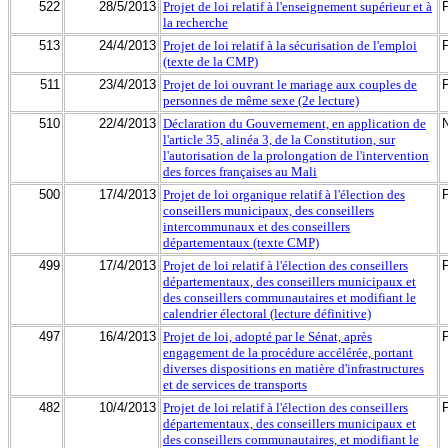
522
28/5/2013
Projet de loi relatif à l'enseignement supérieur et à
la recherche
513
24/4/2013
Projet de loi relatif à la sécurisation de l'emploi
(texte de la CMP)
511
23/4/2013
Projet de loi ouvrant le mariage aux couples de
personnes de même sexe (2e lecture)
510
22/4/2013
Déclaration du Gouvernement, en application de
l'article 35, alinéa 3, de la Constitution, sur
l'autorisation de la prolongation de l'intervention
des forces françaises au Mali
500
17/4/2013
Projet de loi organique relatif à l'élection des
conseillers municipaux, des conseillers
intercommunaux et des conseillers
départementaux (texte CMP)
499
17/4/2013
Projet de loi relatif à l'élection des conseillers
départementaux, des conseillers municipaux et
des conseillers communautaires et modifiant le
calendrier électoral (lecture définitive)
497
16/4/2013
Projet de loi, adopté par le Sénat, après
engagement de la procédure accélérée, portant
diverses dispositions en matière d'infrastructures
et de services de transports
482
10/4/2013
Projet de loi relatif à l'élection des conseillers
départementaux, des conseillers municipaux et
des conseillers communautaires, et modifiant le