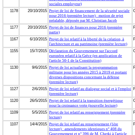
sociales employeur)
1178
20/10/2015
Projet de loi de financement de la sécurité sociale
pour 2016 (première lecture) : motion de rejet
préalable, déposée par M. Christian Jacob
1177
20/10/2015
Projet de loi de finances pour 2016 (première
partie)
1167
6/10/2015
Projet de loi relatif à la liberté de la création, à
l'architecture et au patrimoine (première lecture)
1155
15/7/2015
Déclaration du Gouvernement sur l'accord
européen relatif à la Grèce (en application de
l'article 50-1 de la Constitution)
1130
9/6/2015
Projet de loi actualisant la programmation
militaire pour les années 2015 à 2019 et portant
diverses dispositions concernant la défense
(première lecture)
1127
2/6/2015
Projet de loi relatif au dialogue social et à l'emploi
(première lecture)
1120
26/5/2015
Projet de loi relatif à la transition énergétique
pour la croissance verte (nouvelle lecture)
1109
5/5/2015
Projet de loi relatif au renseignement (première
lecture)
1107
14/4/2015
Projet de loi relatif au renseignement (1ère
lecture) : amendements identiques n° 408 du
Gouvernement et n° 396 de M. Cherki à l'article