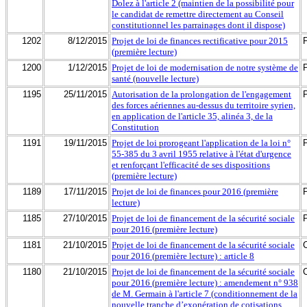
Dolez à l'article 2 (maintien de la possibilité pour
le candidat de remettre directement au Conseil
constitutionnel les parrainages dont il dispose)
1202
8/12/2015
Projet de loi de finances rectificative pour 2015
(première lecture)
1200
1/12/2015
Projet de loi de modernisation de notre système de
santé (nouvelle lecture)
1195
25/11/2015
Autorisation de la prolongation de l'engagement
des forces aériennes au-dessus du territoire syrien,
en application de l'article 35, alinéa 3, de la
Constitution
1191
19/11/2015
Projet de loi prorogeant l'application de la loi n°
55-385 du 3 avril 1955 relative à l'état d'urgence
et renforçant l'efficacité de ses dispositions
(première lecture)
1189
17/11/2015
Projet de loi de finances pour 2016 (première
lecture)
1185
27/10/2015
Projet de loi de financement de la sécurité sociale
pour 2016 (première lecture)
1181
21/10/2015
Projet de loi de financement de la sécurité sociale
pour 2016 (première lecture) : article 8
1180
21/10/2015
Projet de loi de financement de la sécurité sociale
pour 2016 (première lecture) : amendement n° 938
de M. Germain à l'article 7 (conditionnement de la
nouvelle tranche d’exonération de cotisations