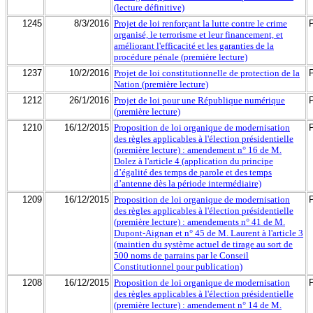
(lecture définitive)
1245
8/3/2016
Projet de loi renforçant la lutte contre le crime
organisé, le terrorisme et leur financement, et
améliorant l'efficacité et les garanties de la
procédure pénale (première lecture)
1237
10/2/2016
Projet de loi constitutionnelle de protection de la
Nation (première lecture)
1212
26/1/2016
Projet de loi pour une République numérique
(première lecture)
1210
16/12/2015
Proposition de loi organique de modernisation
des règles applicables à l'élection présidentielle
(première lecture) : amendement n° 16 de M.
Dolez à l'article 4 (application du principe
d’égalité des temps de parole et des temps
d’antenne dès la période intermédiaire)
1209
16/12/2015
Proposition de loi organique de modernisation
des règles applicables à l'élection présidentielle
(première lecture) : amendements n° 41 de M.
Dupont-Aignan et n° 45 de M. Laurent à l'article 3
(maintien du système actuel de tirage au sort de
500 noms de parrains par le Conseil
Constitutionnel pour publication)
1208
16/12/2015
Proposition de loi organique de modernisation
des règles applicables à l'élection présidentielle
(première lecture) : amendement n° 14 de M.