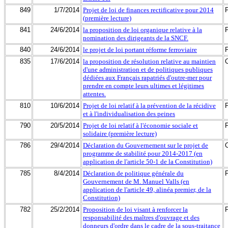
849
1/7/2014
Projet de loi de finances rectificative pour 2014
(première lecture)
841
24/6/2014
la proposition de loi organique relative à la
nomination des dirigeants de la SNCF.
840
24/6/2014
le projet de loi portant réforme ferroviaire
835
17/6/2014
la proposition de résolution relative au maintien
d'une administration et de politiques publiques
dédiées aux Français rapatriés d'outre-mer pour
prendre en compte leurs ultimes et légitimes
attentes.
810
10/6/2014
Projet de loi relatif à la prévention de la récidive
et à l'individualisation des peines
790
20/5/2014
Projet de loi relatif à l'économie sociale et
solidaire (première lecture)
786
29/4/2014
Déclaration du Gouvernement sur le projet de
programme de stabilité pour 2014-2017 (en
application de l'article 50-1 de la Constitution)
785
8/4/2014
Déclaration de politique générale du
Gouvernement de M. Manuel Valls (en
application de l'article 49, alinéa premier, de la
Constitution)
782
25/2/2014
Proposition de loi visant à renforcer la
responsabilité des maîtres d'ouvrage et des
donneurs d'ordre dans le cadre de la sous-traitance