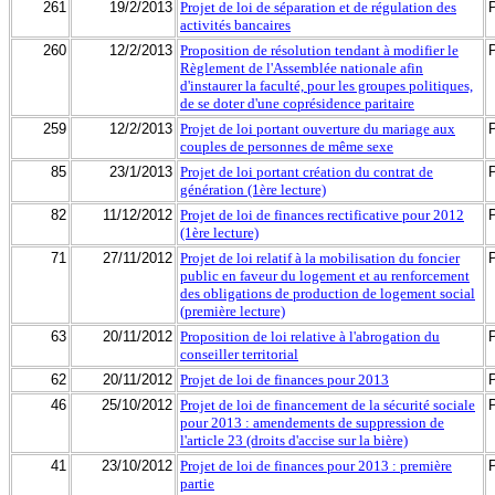
261
19/2/2013
Projet de loi de séparation et de régulation des
activités bancaires
260
12/2/2013
Proposition de résolution tendant à modifier le
Règlement de l'Assemblée nationale afin
d'instaurer la faculté, pour les groupes politiques,
de se doter d'une coprésidence paritaire
259
12/2/2013
Projet de loi portant ouverture du mariage aux
couples de personnes de même sexe
85
23/1/2013
Projet de loi portant création du contrat de
génération (1ère lecture)
82
11/12/2012
Projet de loi de finances rectificative pour 2012
(1ère lecture)
71
27/11/2012
Projet de loi relatif à la mobilisation du foncier
public en faveur du logement et au renforcement
des obligations de production de logement social
(première lecture)
63
20/11/2012
Proposition de loi relative à l'abrogation du
conseiller territorial
62
20/11/2012
Projet de loi de finances pour 2013
46
25/10/2012
Projet de loi de financement de la sécurité sociale
pour 2013 : amendements de suppression de
l'article 23 (droits d'accise sur la bière)
41
23/10/2012
Projet de loi de finances pour 2013 : première
partie