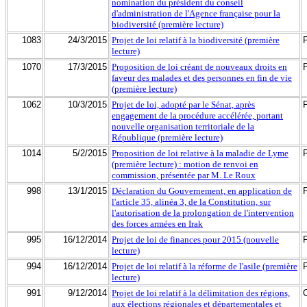
nomination du président du conseil
d'administration de l'Agence française pour la
biodiversité (première lecture)
1083
24/3/2015
Projet de loi relatif à la biodiversité (première
lecture)
1070
17/3/2015
Proposition de loi créant de nouveaux droits en
faveur des malades et des personnes en fin de vie
(première lecture)
1062
10/3/2015
Projet de loi, adopté par le Sénat, après
engagement de la procédure accélérée, portant
nouvelle organisation territoriale de la
République (première lecture)
1014
5/2/2015
Proposition de loi relative à la maladie de Lyme
(première lecture) : motion de renvoi en
commission, présentée par M. Le Roux
998
13/1/2015
Déclaration du Gouvernement, en application de
l'article 35, alinéa 3, de la Constitution, sur
l'autorisation de la prolongation de l'intervention
des forces armées en Irak
995
16/12/2014
Projet de loi de finances pour 2015 (nouvelle
lecture)
994
16/12/2014
Projet de loi relatif à la réforme de l'asile (première
lecture)
991
9/12/2014
Projet de loi relatif à la délimitation des régions,
aux élections régionales et départementales et