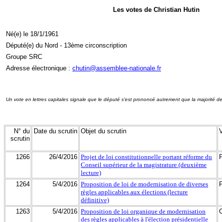
Les votes de Christian Hutin
Né(e) le 18/1/1961
Député(e) du Nord - 13ème circonscription
Groupe SRC
Adresse électronique :
chutin@assemblee-nationale.fr
Un vote en lettres capitales signale que le député s'est prononcé autrement que la majorité d
N° du
Date du scrutin
Objet du scrutin
scrutin
1266
26/4/2016
Projet de loi constitutionnelle portant réforme du
Conseil supérieur de la magistrature (deuxième
lecture)
1264
5/4/2016
Proposition de loi de modernisation de diverses
règles applicables aux élections (lecture
définitive)
1263
5/4/2016
Proposition de loi organique de modernisation
des règles applicables à l'élection présidentielle