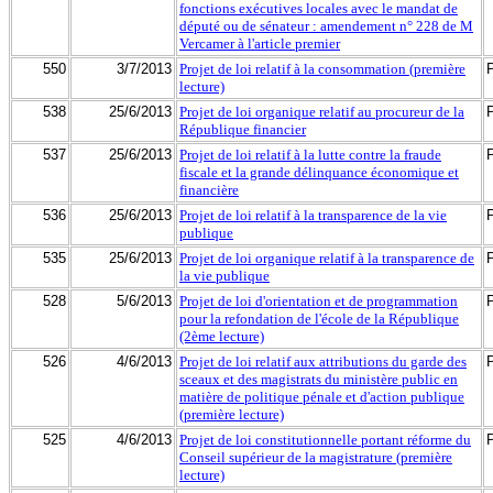
fonctions exécutives locales avec le mandat de
député ou de sénateur : amendement n° 228 de M
Vercamer à l'article premier
550
3/7/2013
Projet de loi relatif à la consommation (première
lecture)
538
25/6/2013
Projet de loi organique relatif au procureur de la
République financier
537
25/6/2013
Projet de loi relatif à la lutte contre la fraude
fiscale et la grande délinquance économique et
financière
536
25/6/2013
Projet de loi relatif à la transparence de la vie
publique
535
25/6/2013
Projet de loi organique relatif à la transparence de
la vie publique
528
5/6/2013
Projet de loi d'orientation et de programmation
pour la refondation de l'école de la République
(2ème lecture)
526
4/6/2013
Projet de loi relatif aux attributions du garde des
sceaux et des magistrats du ministère public en
matière de politique pénale et d'action publique
(première lecture)
525
4/6/2013
Projet de loi constitutionnelle portant réforme du
Conseil supérieur de la magistrature (première
lecture)