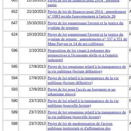
663
22/10/2013
Projet de loi de finances pour 2014 : première
partie
652
21/10/2013
Projet de loi de finances pour 2014 : amendement
n° 1083 rectdu Gouvernement à l'article 26
647
15/10/2013
Projet de loi garantissant l'avenir et la justice du
système de retraites
624
10/10/2013
Projet de loi garantissant l'avenir et la justice du
système de retraite : amendements n° 337 à 351 de
Mme Fraysse et 14 de ses collègues
596
1/10/2013
Proposition de loi visant à redonner des
perspectives à l'économie réelle et à l'emploi
industriel
595
17/9/2013
Projet de loi organique relatif à la transparence de
la vie publique (lecture définitive)
594
17/9/2013
Projet de loi relatif à la transparence de la vie
publique (lecture définitive)
593
17/9/2013
Projet de loi pour l'accès au logement et un
urbanisme rénové
590
23/7/2013
Projet de loi relatif à la transparence de la vie
publique (nouvelle lecture)
589
23/7/2013
Projet de loi organique relatif à la transparence de
la vie publique (nouvelle lecture)
588
23/7/2013
Projet de loi de modernisation de l'action
publique territoriale et d'affirmation des