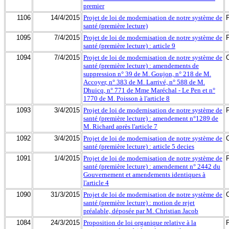
premier
1106
14/4/2015
Projet de loi de modernisation de notre système de
santé (première lecture)
1095
7/4/2015
Projet de loi de modernisation de notre système de
santé (première lecture) : article 9
1094
7/4/2015
Projet de loi de modernisation de notre système de
santé (première lecture) : amendements de
suppression n° 39 de M. Goujon, n° 218 de M.
Accoyer, n° 383 de M. Larrivé, n° 588 de M.
Dhuicq, n° 771 de Mme Maréchal - Le Pen et n°
1770 de M. Poisson à l'article 8
1093
3/4/2015
Projet de loi de modernisation de notre système de
santé (première lecture) : amendement n°1289 de
M. Richard après l'article 7
1092
3/4/2015
Projet de loi de modernisation de notre système de
santé (première lecture) : article 5 decies
1091
1/4/2015
Projet de loi de modernisation de notre système de
santé (première lecture) : amendement n° 2442 du
Gouvernement et amendements identiques à
l'article 4
1090
31/3/2015
Projet de loi de modernisation de notre système de
santé (première lecture) : motion de rejet
préalable, déposée par M. Christian Jacob
1084
24/3/2015
Proposition de loi organique relative à la