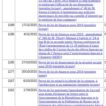
55-385 du 3 avril 1955 relative à l'état d'urgence
et renforçant l'efficacité de ses dispositions
(première lecture) : amendement n° 46 de M.
Estrosi à l'article 4 (permission aux policiers
municipaux de procéder au contrôle d’identité sur
le territoire de leur commune)
1189
17/11/2015
Projet de loi de finances pour 2016 (première
lecture)
1186
4/11/2015
Projet de loi de finances pour 2016 : amendement
n° 366 de M. Thierry Mariani à l'article n° 24 et
état B de la seconde partie (Action extérieure de
l'État) (augmentation de 21,29 millions d’euros
des crédits de l’action Accès des élèves français au
réseau de l’Agence pour l’enseignement français à
l’étranger (AEFE))
1185
27/10/2015
Projet de loi de financement de la sécurité sociale
pour 2016 (première lecture)
1177
20/10/2015
Projet de loi de finances pour 2016 (première
partie)
1167
6/10/2015
Projet de loi relatif à la liberté de la création, à
l'architecture et au patrimoine (première lecture)
1162
17/9/2015
Projet de loi autorisant l'approbation de l'accord
sous forme d'échange de lettres entre le
Gouvernement de la République française et le
Gouvernement de la Fédération de Russie sur le
règlement des obligations complémentaires liées à