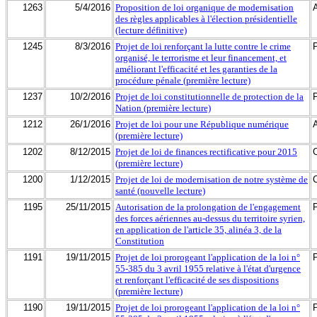
1263
5/4/2016
Proposition de loi organique de modernisation
des règles applicables à l'élection présidentielle
(lecture définitive)
1245
8/3/2016
Projet de loi renforçant la lutte contre le crime
organisé, le terrorisme et leur financement, et
améliorant l'efficacité et les garanties de la
procédure pénale (première lecture)
1237
10/2/2016
Projet de loi constitutionnelle de protection de la
Nation (première lecture)
1212
26/1/2016
Projet de loi pour une République numérique
(première lecture)
1202
8/12/2015
Projet de loi de finances rectificative pour 2015
(première lecture)
1200
1/12/2015
Projet de loi de modernisation de notre système de
santé (nouvelle lecture)
1195
25/11/2015
Autorisation de la prolongation de l'engagement
des forces aériennes au-dessus du territoire syrien,
en application de l'article 35, alinéa 3, de la
Constitution
1191
19/11/2015
Projet de loi prorogeant l'application de la loi n°
55-385 du 3 avril 1955 relative à l'état d'urgence
et renforçant l'efficacité de ses dispositions
(première lecture)
1190
19/11/2015
Projet de loi prorogeant l'application de la loi n°