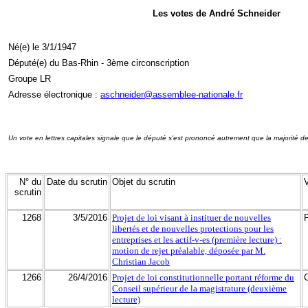
Les votes de André Schneider
Né(e) le 3/1/1947
Député(e) du Bas-Rhin - 3ème circonscription
Groupe LR
Adresse électronique :
aschneider@assemblee-nationale.fr
Un vote en lettres capitales signale que le député s'est prononcé autrement que la majorité d
N° du
Date du scrutin
Objet du scrutin
scrutin
1268
3/5/2016
Projet de loi visant à instituer de nouvelles
libertés et de nouvelles protections pour les
entreprises et les actif-v-es (première lecture) :
motion de rejet préalable, déposée par M.
Christian Jacob
1266
26/4/2016
Projet de loi constitutionnelle portant réforme du
Conseil supérieur de la magistrature (deuxième
lecture)