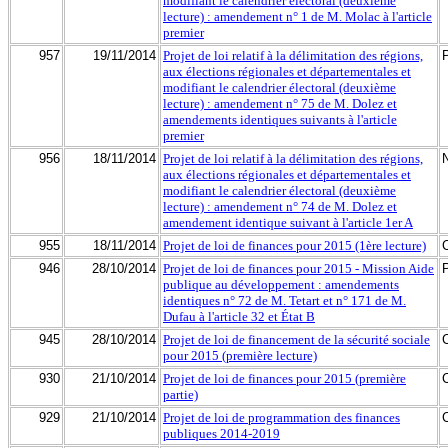
modifiant le calendrier électoral (deuxième
lecture) : amendement n° 1 de M. Molac à l'article
premier
957
19/11/2014
Projet de loi relatif à la délimitation des régions,
aux élections régionales et départementales et
modifiant le calendrier électoral (deuxième
lecture) : amendement n° 75 de M. Dolez et
amendements identiques suivants à l'article
premier
956
18/11/2014
Projet de loi relatif à la délimitation des régions,
aux élections régionales et départementales et
modifiant le calendrier électoral (deuxième
lecture) : amendement n° 74 de M. Dolez et
amendement identique suivant à l'article 1er A
955
18/11/2014
Projet de loi de finances pour 2015 (1ère lecture)
946
28/10/2014
Projet de loi de finances pour 2015 - Mission Aide
publique au développement : amendements
identiques n° 72 de M. Tetart et n° 171 de M.
Dufau à l'article 32 et État B
945
28/10/2014
Projet de loi de financement de la sécurité sociale
pour 2015 (première lecture)
930
21/10/2014
Projet de loi de finances pour 2015 (première
partie)
929
21/10/2014
Projet de loi de programmation des finances
publiques 2014-2019