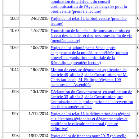
nomination du président du conseil
d'administration de l'Agence française pour la
biodiversité (première lecture)
1083
24/3/2015
Projet de loi relatif à la biodiversité (première
lecture)
1070
17/3/2015
Proposition de loi créant de nouveaux droits en
faveur des malades et des personnes en fin de vie
(première lecture)
1062
10/3/2015
Projet de loi, adopté par le Sénat, après
engagement de la procédure accélérée, portant
nouvelle organisation territoriale de la
République (première lecture)
1044
19/2/2015
Motion de censure déposée en application de
l'article 49, alinéa 3, de la Constitution par M.
Christian Jacob, M. Philippe Vigier et 109
membres de l'Assemblée
998
13/1/2015
Déclaration du Gouvernement, en application de
l'article 35, alinéa 3, de la Constitution, sur
l'autorisation de la prolongation de l'intervention
des forces armées en Irak
997
17/12/2014
Projet de loi relatif à la délimitation des régions,
aux élections régionales et départementales et
modifiant le calendrier électoral (lecture
définitive)
995
16/12/2014
Projet de loi de finances pour 2015 (nouvelle