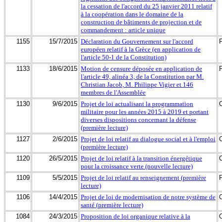
la cessation de l'accord du 25 janvier 2011 relatif
à la coopération dans le domaine de la
construction de bâtiments de projection et de
commandement : article unique
1155
15/7/2015
Déclaration du Gouvernement sur l'accord
européen relatif à la Grèce (en application de
l'article 50-1 de la Constitution)
1133
18/6/2015
Motion de censure déposée en application de
l'article 49, alinéa 3, de la Constitution par M.
Christian Jacob, M. Philippe Vigier et 146
membres de l'Assemblée
1130
9/6/2015
Projet de loi actualisant la programmation
militaire pour les années 2015 à 2019 et portant
diverses dispositions concernant la défense
(première lecture)
1127
2/6/2015
Projet de loi relatif au dialogue social et à l'emploi
(première lecture)
1120
26/5/2015
Projet de loi relatif à la transition énergétique
pour la croissance verte (nouvelle lecture)
1109
5/5/2015
Projet de loi relatif au renseignement (première
lecture)
1106
14/4/2015
Projet de loi de modernisation de notre système de
santé (première lecture)
1084
24/3/2015
Proposition de loi organique relative à la