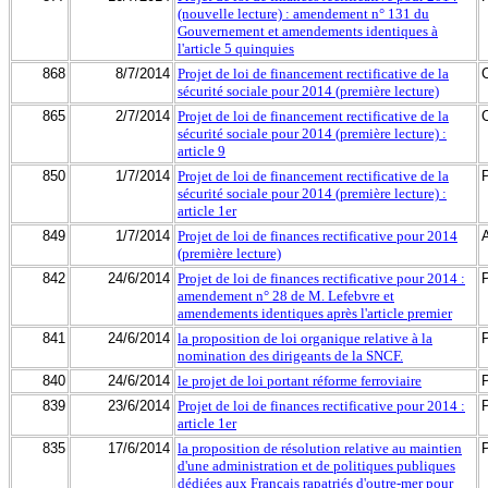
(nouvelle lecture) : amendement n° 131 du
Gouvernement et amendements identiques à
l'article 5 quinquies
868
8/7/2014
Projet de loi de financement rectificative de la
sécurité sociale pour 2014 (première lecture)
865
2/7/2014
Projet de loi de financement rectificative de la
sécurité sociale pour 2014 (première lecture) :
article 9
850
1/7/2014
Projet de loi de financement rectificative de la
sécurité sociale pour 2014 (première lecture) :
article 1er
849
1/7/2014
Projet de loi de finances rectificative pour 2014
(première lecture)
842
24/6/2014
Projet de loi de finances rectificative pour 2014 :
amendement n° 28 de M. Lefebvre et
amendements identiques après l'article premier
841
24/6/2014
la proposition de loi organique relative à la
nomination des dirigeants de la SNCF.
840
24/6/2014
le projet de loi portant réforme ferroviaire
839
23/6/2014
Projet de loi de finances rectificative pour 2014 :
article 1er
835
17/6/2014
la proposition de résolution relative au maintien
d'une administration et de politiques publiques
dédiées aux Français rapatriés d'outre-mer pour