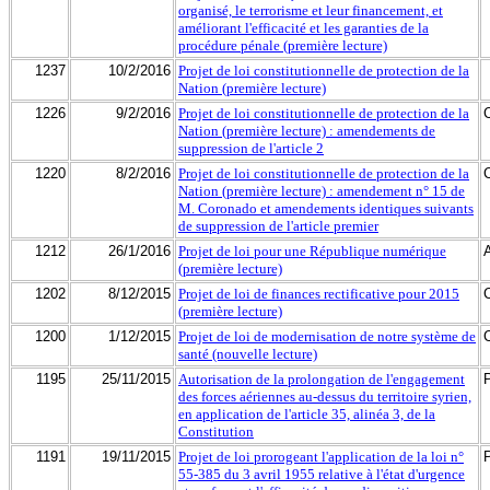
organisé, le terrorisme et leur financement, et
améliorant l'efficacité et les garanties de la
procédure pénale (première lecture)
1237
10/2/2016
Projet de loi constitutionnelle de protection de la
Nation (première lecture)
1226
9/2/2016
Projet de loi constitutionnelle de protection de la
Nation (première lecture) : amendements de
suppression de l'article 2
1220
8/2/2016
Projet de loi constitutionnelle de protection de la
Nation (première lecture) : amendement n° 15 de
M. Coronado et amendements identiques suivants
de suppression de l'article premier
1212
26/1/2016
Projet de loi pour une République numérique
(première lecture)
1202
8/12/2015
Projet de loi de finances rectificative pour 2015
(première lecture)
1200
1/12/2015
Projet de loi de modernisation de notre système de
santé (nouvelle lecture)
1195
25/11/2015
Autorisation de la prolongation de l'engagement
des forces aériennes au-dessus du territoire syrien,
en application de l'article 35, alinéa 3, de la
Constitution
1191
19/11/2015
Projet de loi prorogeant l'application de la loi n°
55-385 du 3 avril 1955 relative à l'état d'urgence