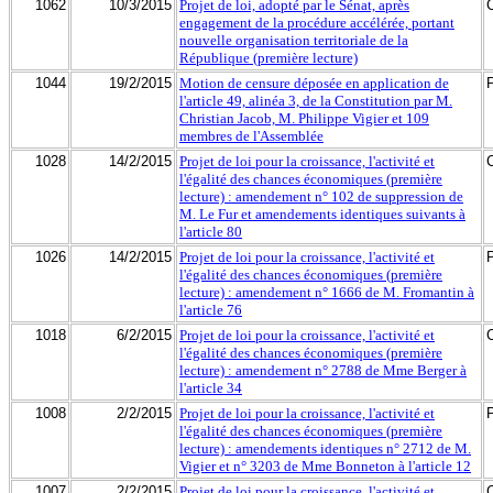
1062
10/3/2015
Projet de loi, adopté par le Sénat, après
engagement de la procédure accélérée, portant
nouvelle organisation territoriale de la
République (première lecture)
1044
19/2/2015
Motion de censure déposée en application de
l'article 49, alinéa 3, de la Constitution par M.
Christian Jacob, M. Philippe Vigier et 109
membres de l'Assemblée
1028
14/2/2015
Projet de loi pour la croissance, l'activité et
l'égalité des chances économiques (première
lecture) : amendement n° 102 de suppression de
M. Le Fur et amendements identiques suivants à
l'article 80
1026
14/2/2015
Projet de loi pour la croissance, l'activité et
l'égalité des chances économiques (première
lecture) : amendement n° 1666 de M. Fromantin à
l'article 76
1018
6/2/2015
Projet de loi pour la croissance, l'activité et
l'égalité des chances économiques (première
lecture) : amendement n° 2788 de Mme Berger à
l'article 34
1008
2/2/2015
Projet de loi pour la croissance, l'activité et
l'égalité des chances économiques (première
lecture) : amendements identiques n° 2712 de M.
Vigier et n° 3203 de Mme Bonneton à l'article 12
1007
2/2/2015
Projet de loi pour la croissance, l'activité et