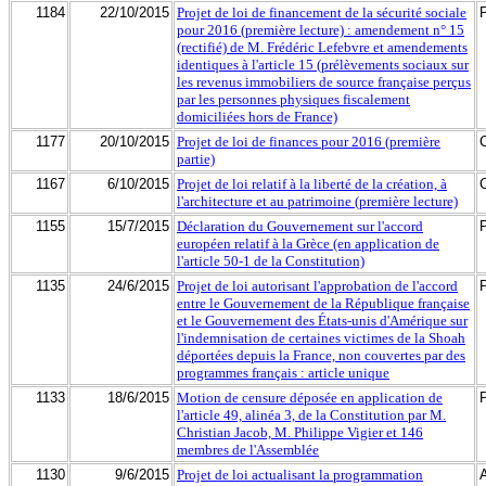
1184
22/10/2015
Projet de loi de financement de la sécurité sociale
pour 2016 (première lecture) : amendement n° 15
(rectifié) de M. Frédéric Lefebvre et amendements
identiques à l'article 15 (prélèvements sociaux sur
les revenus immobiliers de source française perçus
par les personnes physiques fiscalement
domiciliées hors de France)
1177
20/10/2015
Projet de loi de finances pour 2016 (première
partie)
1167
6/10/2015
Projet de loi relatif à la liberté de la création, à
l'architecture et au patrimoine (première lecture)
1155
15/7/2015
Déclaration du Gouvernement sur l'accord
européen relatif à la Grèce (en application de
l'article 50-1 de la Constitution)
1135
24/6/2015
Projet de loi autorisant l'approbation de l'accord
entre le Gouvernement de la République française
et le Gouvernement des États-unis d'Amérique sur
l'indemnisation de certaines victimes de la Shoah
déportées depuis la France, non couvertes par des
programmes français : article unique
1133
18/6/2015
Motion de censure déposée en application de
l'article 49, alinéa 3, de la Constitution par M.
Christian Jacob, M. Philippe Vigier et 146
membres de l'Assemblée
1130
9/6/2015
Projet de loi actualisant la programmation