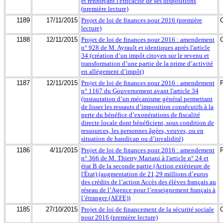
et renforçant l'efficacité de ses dispositions
(première lecture)
1189
17/11/2015
Projet de loi de finances pour 2016 (première
lecture)
1188
12/11/2015
Projet de loi de finances pour 2016 : amendement
n° 928 de M. Ayrault et identiques après l'article
34 (création d’un impôt citoyen sur le revenu et
transformation d’une partie de la prime d’activité
en allègement d’impôt)
1187
12/11/2015
Projet de loi de finances pour 2016 : amendement
n° 1167 du Gouvernement avant l'article 34
(instauration d’un mécanisme général permettant
de lisser les ressauts d’imposition consécutifs à la
perte du bénéfice d’exonérations de fiscalité
directe locale dont bénéficient, sous condition de
ressources, les personnes âgées, veuves, ou en
situation de handicap ou d’invalidité)
1186
4/11/2015
Projet de loi de finances pour 2016 : amendement
n° 366 de M. Thierry Mariani à l'article n° 24 et
état B de la seconde partie (Action extérieure de
l'État) (augmentation de 21,29 millions d’euros
des crédits de l’action Accès des élèves français au
réseau de l’Agence pour l’enseignement français à
l’étranger (AEFE))
1185
27/10/2015
Projet de loi de financement de la sécurité sociale
pour 2016 (première lecture)