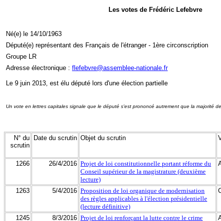
Les votes de Frédéric Lefebvre
Né(e) le 14/10/1963
Député(e) représentant des Français de l'étranger - 1ère circonscription
Groupe LR
Adresse électronique :
flefebvre@assemblee-nationale.fr
Le 9 juin 2013, est élu député lors d'une élection partielle
Un vote en lettres capitales signale que le député s'est prononcé autrement que la majorité d
N° du
Date du scrutin
Objet du scrutin
scrutin
1266
26/4/2016
Projet de loi constitutionnelle portant réforme du
Conseil supérieur de la magistrature (deuxième
lecture)
1263
5/4/2016
Proposition de loi organique de modernisation
des règles applicables à l'élection présidentielle
(lecture définitive)
1245
8/3/2016
Projet de loi renforçant la lutte contre le crime