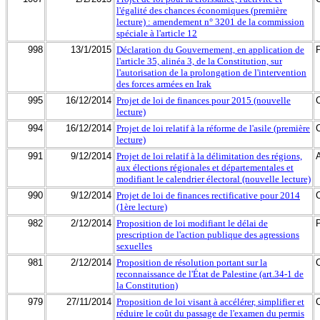
l'égalité des chances économiques (première
lecture) : amendement n° 3201 de la commission
spéciale à l'article 12
998
13/1/2015
Déclaration du Gouvernement, en application de
l'article 35, alinéa 3, de la Constitution, sur
l'autorisation de la prolongation de l'intervention
des forces armées en Irak
995
16/12/2014
Projet de loi de finances pour 2015 (nouvelle
lecture)
994
16/12/2014
Projet de loi relatif à la réforme de l'asile (première
lecture)
991
9/12/2014
Projet de loi relatif à la délimitation des régions,
aux élections régionales et départementales et
modifiant le calendrier électoral (nouvelle lecture)
990
9/12/2014
Projet de loi de finances rectificative pour 2014
(1ère lecture)
982
2/12/2014
Proposition de loi modifiant le délai de
prescription de l'action publique des agressions
sexuelles
981
2/12/2014
Proposition de résolution portant sur la
reconnaissance de l'État de Palestine (art.34-1 de
la Constitution)
979
27/11/2014
Proposition de loi visant à accélérer, simplifier et
réduire le coût du passage de l'examen du permis