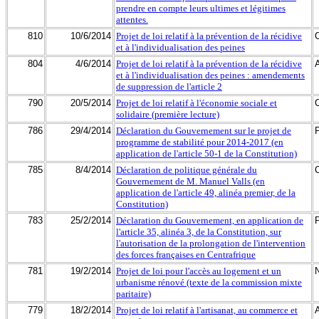
prendre en compte leurs ultimes et légitimes
attentes.
810
10/6/2014
Projet de loi relatif à la prévention de la récidive
et à l'individualisation des peines
804
4/6/2014
Projet de loi relatif à la prévention de la récidive
et à l'individualisation des peines : amendements
de suppression de l'article 2
790
20/5/2014
Projet de loi relatif à l'économie sociale et
solidaire (première lecture)
786
29/4/2014
Déclaration du Gouvernement sur le projet de
programme de stabilité pour 2014-2017 (en
application de l'article 50-1 de la Constitution)
785
8/4/2014
Déclaration de politique générale du
Gouvernement de M. Manuel Valls (en
application de l'article 49, alinéa premier, de la
Constitution)
783
25/2/2014
Déclaration du Gouvernement, en application de
l'article 35, alinéa 3, de la Constitution, sur
l'autorisation de la prolongation de l'intervention
des forces françaises en Centrafrique
781
19/2/2014
Projet de loi pour l'accès au logement et un
urbanisme rénové (texte de la commission mixte
paritaire)
779
18/2/2014
Projet de loi relatif à l'artisanat, au commerce et