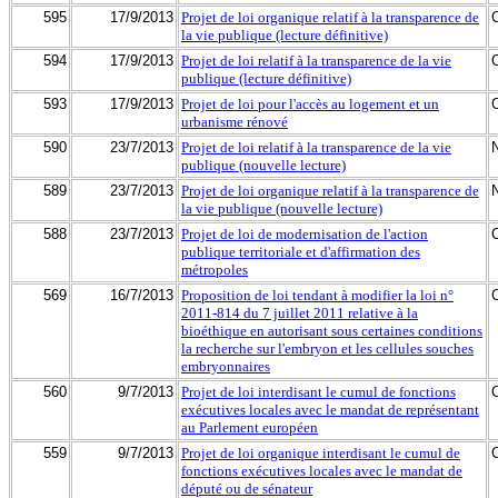
595
17/9/2013
Projet de loi organique relatif à la transparence de
la vie publique (lecture définitive)
594
17/9/2013
Projet de loi relatif à la transparence de la vie
publique (lecture définitive)
593
17/9/2013
Projet de loi pour l'accès au logement et un
urbanisme rénové
590
23/7/2013
Projet de loi relatif à la transparence de la vie
publique (nouvelle lecture)
589
23/7/2013
Projet de loi organique relatif à la transparence de
la vie publique (nouvelle lecture)
588
23/7/2013
Projet de loi de modernisation de l'action
publique territoriale et d'affirmation des
métropoles
569
16/7/2013
Proposition de loi tendant à modifier la loi n°
2011-814 du 7 juillet 2011 relative à la
bioéthique en autorisant sous certaines conditions
la recherche sur l'embryon et les cellules souches
embryonnaires
560
9/7/2013
Projet de loi interdisant le cumul de fonctions
exécutives locales avec le mandat de représentant
au Parlement européen
559
9/7/2013
Projet de loi organique interdisant le cumul de
fonctions exécutives locales avec le mandat de
député ou de sénateur