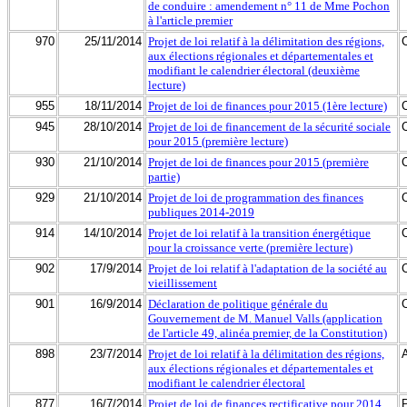
de conduire : amendement n° 11 de Mme Pochon
à l'article premier
970
25/11/2014
Projet de loi relatif à la délimitation des régions,
aux élections régionales et départementales et
modifiant le calendrier électoral (deuxième
lecture)
955
18/11/2014
Projet de loi de finances pour 2015 (1ère lecture)
945
28/10/2014
Projet de loi de financement de la sécurité sociale
pour 2015 (première lecture)
930
21/10/2014
Projet de loi de finances pour 2015 (première
partie)
929
21/10/2014
Projet de loi de programmation des finances
publiques 2014-2019
914
14/10/2014
Projet de loi relatif à la transition énergétique
pour la croissance verte (première lecture)
902
17/9/2014
Projet de loi relatif à l'adaptation de la société au
vieillissement
901
16/9/2014
Déclaration de politique générale du
Gouvernement de M. Manuel Valls (application
de l'article 49, alinéa premier, de la Constitution)
898
23/7/2014
Projet de loi relatif à la délimitation des régions,
aux élections régionales et départementales et
modifiant le calendrier électoral
877
16/7/2014
Projet de loi de finances rectificative pour 2014