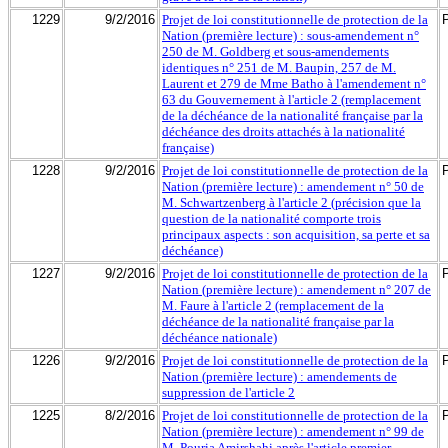
1229
9/2/2016
Projet de loi constitutionnelle de protection de la
Nation (première lecture) : sous-amendement n°
250 de M. Goldberg et sous-amendements
identiques n° 251 de M. Baupin, 257 de M.
Laurent et 279 de Mme Batho à l'amendement n°
63 du Gouvernement à l'article 2 (remplacement
de la déchéance de la nationalité française par la
déchéance des droits attachés à la nationalité
française)
1228
9/2/2016
Projet de loi constitutionnelle de protection de la
Nation (première lecture) : amendement n° 50 de
M. Schwartzenberg à l'article 2 (précision que la
question de la nationalité comporte trois
principaux aspects : son acquisition, sa perte et sa
déchéance)
1227
9/2/2016
Projet de loi constitutionnelle de protection de la
Nation (première lecture) : amendement n° 207 de
M. Faure à l'article 2 (remplacement de la
déchéance de la nationalité française par la
déchéance nationale)
1226
9/2/2016
Projet de loi constitutionnelle de protection de la
Nation (première lecture) : amendements de
suppression de l'article 2
1225
8/2/2016
Projet de loi constitutionnelle de protection de la
Nation (première lecture) : amendement n° 99 de
M. Pouria Amirshahi après l'article premier