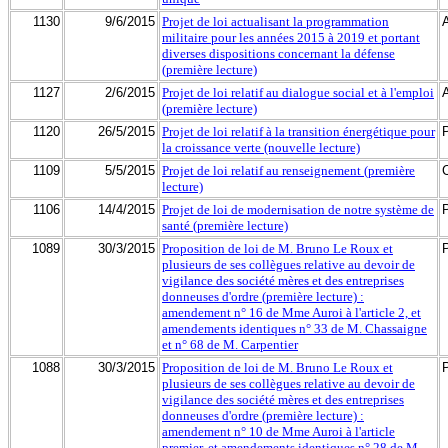
1130
9/6/2015
Projet de loi actualisant la programmation
militaire pour les années 2015 à 2019 et portant
diverses dispositions concernant la défense
(première lecture)
1127
2/6/2015
Projet de loi relatif au dialogue social et à l'emploi
(première lecture)
1120
26/5/2015
Projet de loi relatif à la transition énergétique pour
la croissance verte (nouvelle lecture)
1109
5/5/2015
Projet de loi relatif au renseignement (première
lecture)
1106
14/4/2015
Projet de loi de modernisation de notre système de
santé (première lecture)
1089
30/3/2015
Proposition de loi de M. Bruno Le Roux et
plusieurs de ses collègues relative au devoir de
vigilance des société mères et des entreprises
donneuses d'ordre (première lecture) :
amendement n° 16 de Mme Auroi à l'article 2, et
amendements identiques n° 33 de M. Chassaigne
et n° 68 de M. Carpentier
1088
30/3/2015
Proposition de loi de M. Bruno Le Roux et
plusieurs de ses collègues relative au devoir de
vigilance des société mères et des entreprises
donneuses d'ordre (première lecture) :
amendement n° 10 de Mme Auroi à l'article
premier, et amendements identiques n° 28 de M.