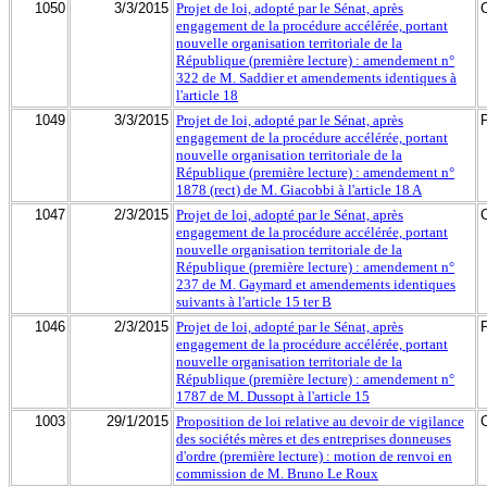
1050
3/3/2015
Projet de loi, adopté par le Sénat, après
engagement de la procédure accélérée, portant
nouvelle organisation territoriale de la
République (première lecture) : amendement n°
322 de M. Saddier et amendements identiques à
l'article 18
1049
3/3/2015
Projet de loi, adopté par le Sénat, après
engagement de la procédure accélérée, portant
nouvelle organisation territoriale de la
République (première lecture) : amendement n°
1878 (rect) de M. Giacobbi à l'article 18 A
1047
2/3/2015
Projet de loi, adopté par le Sénat, après
engagement de la procédure accélérée, portant
nouvelle organisation territoriale de la
République (première lecture) : amendement n°
237 de M. Gaymard et amendements identiques
suivants à l'article 15 ter B
1046
2/3/2015
Projet de loi, adopté par le Sénat, après
engagement de la procédure accélérée, portant
nouvelle organisation territoriale de la
République (première lecture) : amendement n°
1787 de M. Dussopt à l'article 15
1003
29/1/2015
Proposition de loi relative au devoir de vigilance
des sociétés mères et des entreprises donneuses
d'ordre (première lecture) : motion de renvoi en
commission de M. Bruno Le Roux