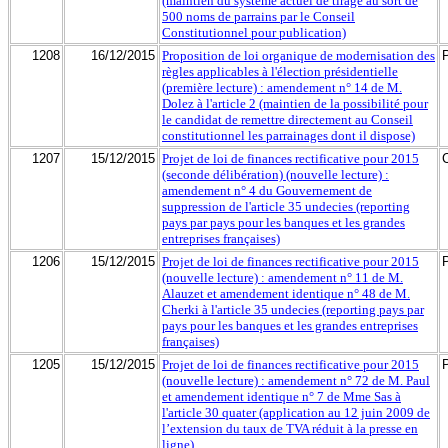
(maintien du système actuel de tirage au sort de
500 noms de parrains par le Conseil
Constitutionnel pour publication)
1208
16/12/2015
Proposition de loi organique de modernisation des
règles applicables à l'élection présidentielle
(première lecture) : amendement n° 14 de M.
Dolez à l'article 2 (maintien de la possibilité pour
le candidat de remettre directement au Conseil
constitutionnel les parrainages dont il dispose)
1207
15/12/2015
Projet de loi de finances rectificative pour 2015
(seconde délibération) (nouvelle lecture) :
amendement n° 4 du Gouvernement de
suppression de l'article 35 undecies (reporting
pays par pays pour les banques et les grandes
entreprises françaises)
1206
15/12/2015
Projet de loi de finances rectificative pour 2015
(nouvelle lecture) : amendement n° 11 de M.
Alauzet et amendement identique n° 48 de M.
Cherki à l'article 35 undecies (reporting pays par
pays pour les banques et les grandes entreprises
françaises)
1205
15/12/2015
Projet de loi de finances rectificative pour 2015
(nouvelle lecture) : amendement n° 72 de M. Paul
et amendement identique n° 7 de Mme Sas à
l'article 30 quater (application au 12 juin 2009 de
l’extension du taux de TVA réduit à la presse en
ligne)