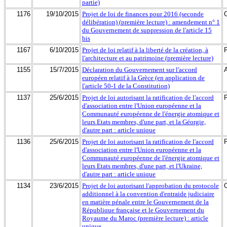
partie)
1176
19/10/2015
Projet de loi de finances pour 2016 (seconde
délibération) (première lecture) : amendement n° 1
du Gouvernement de suppression de l'article 15
bis
1167
6/10/2015
Projet de loi relatif à la liberté de la création, à
l'architecture et au patrimoine (première lecture)
1155
15/7/2015
Déclaration du Gouvernement sur l'accord
européen relatif à la Grèce (en application de
l'article 50-1 de la Constitution)
1137
25/6/2015
Projet de loi autorisant la ratification de l'accord
d'association entre l'Union européenne et la
Communauté européenne de l'énergie atomique et
leurs Etats membres, d'une part, et la Géorgie,
d'autre part : article unique
1136
25/6/2015
Projet de loi autorisant la ratification de l'accord
d'association entre l'Union européenne et la
Communauté européenne de l'énergie atomique et
leurs Etats membres, d'une part, et l'Ukraine,
d'autre part : article unique
1134
23/6/2015
Projet de loi autorisant l'approbation du protocole
additionnel à la convention d'entraide judiciaire
en matière pénale entre le Gouvernement de la
République française et le Gouvernement du
Royaume du Maroc (première lecture) : article
unique