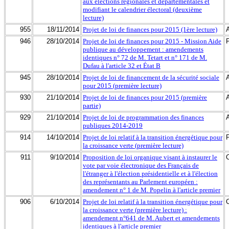
aux élections régionales et départementales et
modifiant le calendrier électoral (deuxième
lecture)
955
18/11/2014
Projet de loi de finances pour 2015 (1ère lecture)
946
28/10/2014
Projet de loi de finances pour 2015 - Mission Aide
publique au développement : amendements
identiques n° 72 de M. Tetart et n° 171 de M.
Dufau à l'article 32 et État B
945
28/10/2014
Projet de loi de financement de la sécurité sociale
pour 2015 (première lecture)
930
21/10/2014
Projet de loi de finances pour 2015 (première
partie)
929
21/10/2014
Projet de loi de programmation des finances
publiques 2014-2019
914
14/10/2014
Projet de loi relatif à la transition énergétique pour
la croissance verte (première lecture)
911
9/10/2014
Proposition de loi organique visant à instaurer le
vote par voie électronique des Français de
l'étranger à l'élection présidentielle et à l'élection
des représentants au Parlement européen :
amendement n° 1 de M. Popelin à l'article premier
906
6/10/2014
Projet de loi relatif à la transition énergétique pour
la croissance verte (première lecture) :
amendement n°641 de M. Aubert et amendements
identiques à l'article premier