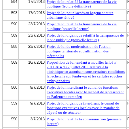
594
17/9/2013
Projet de loi relatif à la transparence de la vie
publique (lecture définitive)
593
17/9/2013
Projet de loi pour l'accès au logement et un
urbanisme rénové
590
23/7/2013
Projet de loi relatif à la transparence de la vie
publique (nouvelle lecture)
589
23/7/2013
Projet de loi organique relatif à la transparence de
la vie publique (nouvelle lecture)
588
23/7/2013
Projet de loi de modernisation de l'action
publique territoriale et d'affirmation des
métropoles
569
16/7/2013
Proposition de loi tendant à modifier la loi n°
2011-814 du 7 juillet 2011 relative à la
bioéthique en autorisant sous certaines conditions
la recherche sur l'embryon et les cellules souches
embryonnaires
560
9/7/2013
Projet de loi interdisant le cumul de fonctions
exécutives locales avec le mandat de représentant
au Parlement européen
559
9/7/2013
Projet de loi organique interdisant le cumul de
fonctions exécutives locales avec le mandat de
député ou de sénateur
550
3/7/2013
Projet de loi relatif à la consommation (première
lecture)