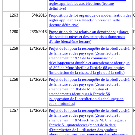
règles applicables aux élections (lecture
définitive)
1263
5/4/2016
Proposition de loi organique de modernisation des
règles applicables à l'élection présidentielle
(lecture définitive)
1260
23/3/2016
Proposition de loi relative au devoir de vigilance
des sociétés mères et des entreprises donneuses
d'ordre (deuxième lecture)
1259
17/3/2016
Projet de loi pour la reconquête de la biodiversité,
de la nature et des paysages (2ème lecture) :
amendement n° 927 de la commission du
développement durable et amendement identique
n° 806 de Mme Abeille à l'article 68 quinquies
(interdiction de la chasse à la glu ou à la colle)
1258
17/3/2016
Projet de loi pour la reconquête de la biodiversité,
de la nature et des paysages (2ème lecture) :
amendement n° 364 de M. Foulon et
amendements identiques à l'article 56
(suppression de l’interdiction du chalutage en
eaux profondes)
1257
17/3/2016
Projet de loi pour la reconquête de la biodiversité,
de la nature et des paysages (2ème lecture) :
amendement n° 974 rectifié de M. Chanteguet à
l'article 51 quaterdecies (report de la date
d’interdiction de l’utilisation des produits
phytopharmaceutiques contenant des substances