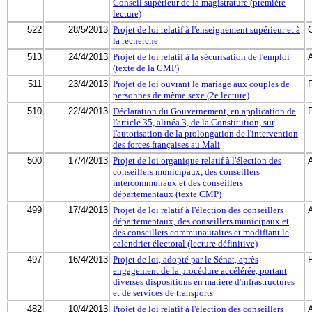
Conseil supérieur de la magistrature (première
lecture)
522
28/5/2013
Projet de loi relatif à l'enseignement supérieur et à
la recherche
513
24/4/2013
Projet de loi relatif à la sécurisation de l'emploi
(texte de la CMP)
511
23/4/2013
Projet de loi ouvrant le mariage aux couples de
personnes de même sexe (2e lecture)
510
22/4/2013
Déclaration du Gouvernement, en application de
l'article 35, alinéa 3, de la Constitution, sur
l'autorisation de la prolongation de l'intervention
des forces françaises au Mali
500
17/4/2013
Projet de loi organique relatif à l'élection des
conseillers municipaux, des conseillers
intercommunaux et des conseillers
départementaux (texte CMP)
499
17/4/2013
Projet de loi relatif à l'élection des conseillers
départementaux, des conseillers municipaux et
des conseillers communautaires et modifiant le
calendrier électoral (lecture définitive)
497
16/4/2013
Projet de loi, adopté par le Sénat, après
engagement de la procédure accélérée, portant
diverses dispositions en matière d'infrastructures
et de services de transports
482
10/4/2013
Projet de loi relatif à l'élection des conseillers