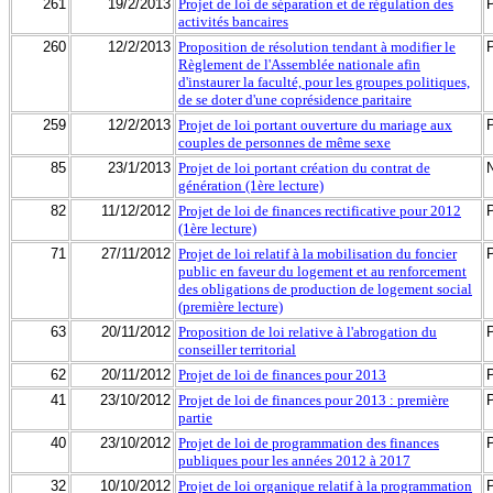
261
19/2/2013
Projet de loi de séparation et de régulation des
activités bancaires
260
12/2/2013
Proposition de résolution tendant à modifier le
Règlement de l'Assemblée nationale afin
d'instaurer la faculté, pour les groupes politiques,
de se doter d'une coprésidence paritaire
259
12/2/2013
Projet de loi portant ouverture du mariage aux
couples de personnes de même sexe
85
23/1/2013
Projet de loi portant création du contrat de
génération (1ère lecture)
82
11/12/2012
Projet de loi de finances rectificative pour 2012
(1ère lecture)
71
27/11/2012
Projet de loi relatif à la mobilisation du foncier
public en faveur du logement et au renforcement
des obligations de production de logement social
(première lecture)
63
20/11/2012
Proposition de loi relative à l'abrogation du
conseiller territorial
62
20/11/2012
Projet de loi de finances pour 2013
41
23/10/2012
Projet de loi de finances pour 2013 : première
partie
40
23/10/2012
Projet de loi de programmation des finances
publiques pour les années 2012 à 2017
32
10/10/2012
Projet de loi organique relatif à la programmation