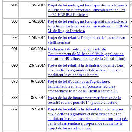
904
17/9/2014
Projet de loi renforçant les dispositions relatives à
la lutte contre le terrorisme : amendement n° 125
de M. HABIB à l'article 4
903
17/9/2014
Projet de loi renforçant les dispositions relatives à
la lutte contre le terrorisme : amendement n° 36 de
M. de Rugy à l'article 4
902
17/9/2014
Projet de loi relatif à l'adaptation de la société au
vieillissement
901
16/9/2014
Déclaration de politique générale du
Gouvernement de M. Manuel Valls (application
de l'article 49, alinéa premier, de la Constitution)
898
23/7/2014
Projet de loi relatif à la délimitation des régions,
aux élections régionales et départementales et
modifiant le calendrier électoral
873
9/7/2014
Projet de loi d'avenir pour l'agriculture,
l'alimentation et la forêt (première lecture) :
amendement n° 65 de M. Herth à l'article 23
868
8/7/2014
Projet de loi de financement rectificative de la
sécurité sociale pour 2014 (première lecture)
867
2/7/2014
Projet de loi relatif à la délimitation des régions,
aux élections régionales et départementales et
modifiant le calendrier électoral : motion, adoptée
par le Sénat, tendant à proposer de soumettre le
projet de loi au référendum