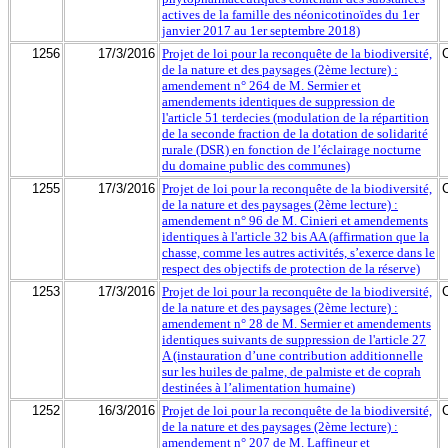
actives de la famille des néonicotinoïdes du 1er
janvier 2017 au 1er septembre 2018)
1256
17/3/2016
Projet de loi pour la reconquête de la biodiversité,
de la nature et des paysages (2ème lecture) :
amendement n° 264 de M. Sermier et
amendements identiques de suppression de
l'article 51 terdecies (modulation de la répartition
de la seconde fraction de la dotation de solidarité
rurale (DSR) en fonction de l’éclairage nocturne
du domaine public des communes)
1255
17/3/2016
Projet de loi pour la reconquête de la biodiversité,
de la nature et des paysages (2ème lecture) :
amendement n° 96 de M. Cinieri et amendements
identiques à l'article 32 bis AA (affirmation que la
chasse, comme les autres activités, s’exerce dans le
respect des objectifs de protection de la réserve)
1253
17/3/2016
Projet de loi pour la reconquête de la biodiversité,
de la nature et des paysages (2ème lecture) :
amendement n° 28 de M. Sermier et amendements
identiques suivants de suppression de l'article 27
A (instauration d’une contribution additionnelle
sur les huiles de palme, de palmiste et de coprah
destinées à l’alimentation humaine)
1252
16/3/2016
Projet de loi pour la reconquête de la biodiversité,
de la nature et des paysages (2ème lecture) :
amendement n° 207 de M. Laffineur et