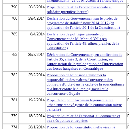
amendement n° 21 de M. Asensi à l'article unique
790
20/5/2014
Projet de loi relatif à l'économie sociale et
solidaire (première lecture)
786
29/4/2014
Déclaration du Gouvernement sur le projet de
programme de stabilité pour 2014-2017 (en
application de l'article 50-1 de la Constitution)
785
8/4/2014
Déclaration de politique générale du
Gouvernement de M. Manuel Valls (en
application de l'article 49, alinéa premier, de la
Constitution)
783
25/2/2014
Déclaration du Gouvernement, en application de
l'article 35, alinéa 3, de la Constitution, sur
l'autorisation de la prolongation de l'intervention
des forces françaises en Centrafrique
782
25/2/2014
Proposition de loi visant à renforcer la
responsabilité des maîtres d'ouvrage et des
donneurs d'ordre dans le cadre de la sous-traitance
et à lutter contre le dumping social et la
concurrence déloyale
781
19/2/2014
Projet de loi pour l'accès au logement et un
urbanisme rénové (texte de la commission mixte
paritaire)
779
18/2/2014
Projet de loi relatif à l'artisanat, au commerce et
aux très petites entreprises
774
28/1/2014
Proposition de loi constitutionnelle visant à