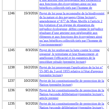
aux fonctions des écosystèmes ainsi qu’aux
bénéfices collectifs tirés par l’homme de
1246
15/3/2016
Projet de loi pour la reconquête de la biodiversité,
de la nature et des paysages (2ème lecture) :
amendement n° 677 de Mme Abeille à l'article 2
bis (création d’un régime de réparation du
préjudice écologique, défini comme le préjudice
résultant d’une atteinte non négligeable aux
éléments et aux fonctions des écosystèmes ainsi
qu’aux bénéfices collectifs tirés par l’homme de
l’environnement)
1245
8/3/2016
Projet de loi renforçant la lutte contre le crime
organisé, le terrorisme et leur financement, et
améliorant l'efficacité et les garanties de la
procédure pénale (première lecture)
1238
16/2/2016
Projet de loi prorogeant l'application de la loi n°
55-385 du 3 avril 1955 relative à l'état d'urgence
(première lecture)
1237
10/2/2016
Projet de loi constitutionnelle de protection de la
Nation (première lecture)
1236
9/2/2016
Projet de loi constitutionnelle de protection de la
Nation (seconde délibération) (première lecture) :
article premier
1235
9/2/2016
Projet de loi constitutionnelle de protection de la
Nation (seconde délibération) (première lecture) :