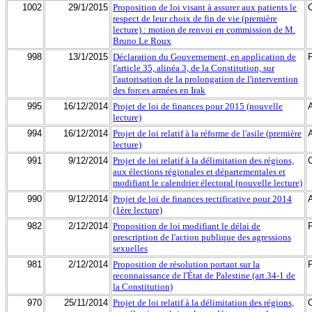
1002
29/1/2015
Proposition de loi visant à assurer aux patients le
respect de leur choix de fin de vie (première
lecture) : motion de renvoi en commission de M.
Bruno Le Roux
998
13/1/2015
Déclaration du Gouvernement, en application de
l'article 35, alinéa 3, de la Constitution, sur
l'autorisation de la prolongation de l'intervention
des forces armées en Irak
995
16/12/2014
Projet de loi de finances pour 2015 (nouvelle
lecture)
994
16/12/2014
Projet de loi relatif à la réforme de l'asile (première
lecture)
991
9/12/2014
Projet de loi relatif à la délimitation des régions,
aux élections régionales et départementales et
modifiant le calendrier électoral (nouvelle lecture)
990
9/12/2014
Projet de loi de finances rectificative pour 2014
(1ère lecture)
982
2/12/2014
Proposition de loi modifiant le délai de
prescription de l'action publique des agressions
sexuelles
981
2/12/2014
Proposition de résolution portant sur la
reconnaissance de l'État de Palestine (art.34-1 de
la Constitution)
970
25/11/2014
Projet de loi relatif à la délimitation des régions,