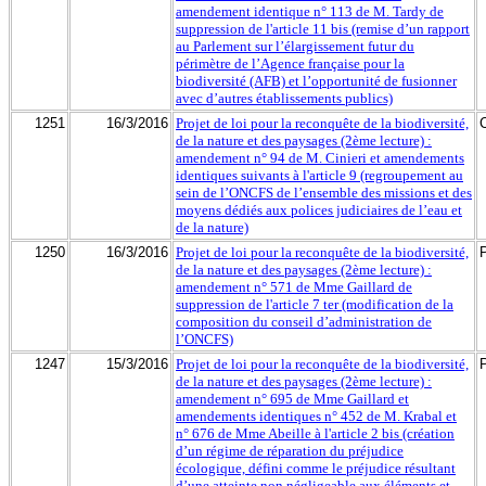
amendement identique n° 113 de M. Tardy de
suppression de l'article 11 bis (remise d’un rapport
au Parlement sur l’élargissement futur du
périmètre de l’Agence française pour la
biodiversité (AFB) et l’opportunité de fusionner
avec d’autres établissements publics)
1251
16/3/2016
Projet de loi pour la reconquête de la biodiversité,
de la nature et des paysages (2ème lecture) :
amendement n° 94 de M. Cinieri et amendements
identiques suivants à l'article 9 (regroupement au
sein de l’ONCFS de l’ensemble des missions et des
moyens dédiés aux polices judiciaires de l’eau et
de la nature)
1250
16/3/2016
Projet de loi pour la reconquête de la biodiversité,
de la nature et des paysages (2ème lecture) :
amendement n° 571 de Mme Gaillard de
suppression de l'article 7 ter (modification de la
composition du conseil d’administration de
l’ONCFS)
1247
15/3/2016
Projet de loi pour la reconquête de la biodiversité,
de la nature et des paysages (2ème lecture) :
amendement n° 695 de Mme Gaillard et
amendements identiques n° 452 de M. Krabal et
n° 676 de Mme Abeille à l'article 2 bis (création
d’un régime de réparation du préjudice
écologique, défini comme le préjudice résultant
d’une atteinte non négligeable aux éléments et