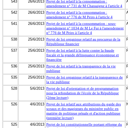
543
26/6/2013
Projet de loi relatif à la consommation :
amendement n° 731 de M Chassaigne à l'article 4
542
26/6/2013
Projet de loi relatif à la consommation :
amendement n° 776 de M Peiro à l'article 4
541
26/6/2013
Projet de loi relatif à la consommation : sous-
amendement n° 1034 de M Le Fur à l'amendement
n° 776 de M Peiro à l'article 4
538
25/6/2013
Projet de loi organique relatif au procureur de la
République financier
537
25/6/2013
Projet de loi relatif à la lutte contre la fraude
fiscale et la grande délinquance économique et
financière
536
25/6/2013
Projet de loi relatif à la transparence de la vie
publique
535
25/6/2013
Projet de loi organique relatif à la transparence de
la vie publique
528
5/6/2013
Projet de loi d'orientation et de programmation
pour la refondation de l'école de la République
(2ème lecture)
526
4/6/2013
Projet de loi relatif aux attributions du garde des
sceaux et des magistrats du ministère public en
matière de politique pénale et d'action publique
(première lecture)
525
4/6/2013
Projet de loi constitutionnelle portant réforme du