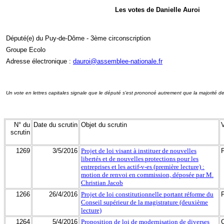
Les votes de Danielle Auroi
Député(e) du Puy-de-Dôme - 3ème circonscription
Groupe Ecolo
Adresse électronique :
dauroi@assemblee-nationale.fr
Un vote en lettres capitales signale que le député s'est prononcé autrement que la majorité d
N° du
Date du scrutin
Objet du scrutin
scrutin
1269
3/5/2016
Projet de loi visant à instituer de nouvelles
libertés et de nouvelles protections pour les
entreprises et les actif-v-es (première lecture) :
motion de renvoi en commission, déposée par M.
Christian Jacob
1266
26/4/2016
Projet de loi constitutionnelle portant réforme du
Conseil supérieur de la magistrature (deuxième
lecture)
1264
5/4/2016
Proposition de loi de modernisation de diverses