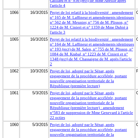
Gaillard et n° 956 (rect) de Mme Abeille après
l'article 4
1066
16/3/2015
Projet de loi relatif à la biodiversité : amendement
n° 165 de M. Laffineur et amendements identiques
n° 562 de M. Meunier, n° 756 de M. Plisson, n°
1224 de M. Cinieri et n° 1359 de Mme Dubié à
l'article 3
1065
16/3/2015
Projet de loi relatif à la biodiversité : amendement
n° 164 de M. Laffineur et amendements identiques
n° 193 (rect) de M. Salen, n° 755 de M. Plisson, n°
1084 de M. Krabal, n° 1223 de M. Cinieri et n°
1348 (rect) de M. Chassaigne de M. après l'article
2
1062
10/3/2015
Projet de loi, adopté par le Sénat, après
engagement de la procédure accélérée, portant
nouvelle organisation territoriale de la
République (première lecture)
1061
5/3/2015
Projet de loi, adopté par le Sénat, après
engagement de la procédure accélérée, portant
nouvelle organisation territoriale de la
République (première lecture) : amendement
n°583 de suppression de Mme Genevard à l'article
22 octies
1060
5/3/2015
Projet de loi, adopté par le Sénat, après
engagement de la procédure accélérée, portant
nouvelle organisation territoriale de la