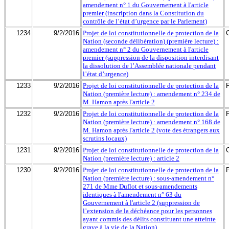
amendement n° 1 du Gouvernement à l'article
premier (inscription dans la Constitution du
contrôle de l’état d’urgence par le Parlement)
1234
9/2/2016
Projet de loi constitutionnelle de protection de la
Nation (seconde délibération) (première lecture) :
amendement n° 2 du Gouvernement à l'article
premier (suppression de la disposition interdisant
la dissolution de l’Assemblée nationale pendant
l’état d’urgence)
1233
9/2/2016
Projet de loi constitutionnelle de protection de la
Nation (première lecture) : amendement n° 234 de
M. Hamon après l'article 2
1232
9/2/2016
Projet de loi constitutionnelle de protection de la
Nation (première lecture) : amendement n° 168 de
M. Hamon après l'article 2 (vote des étrangers aux
scrutins locaux)
1231
9/2/2016
Projet de loi constitutionnelle de protection de la
Nation (première lecture) : article 2
1230
9/2/2016
Projet de loi constitutionnelle de protection de la
Nation (première lecture) : sous-amendement n°
271 de Mme Duflot et sous-amendements
identiques à l'amendement n° 63 du
Gouvernement à l'article 2 (suppression de
l’extension de la déchéance pour les personnes
ayant commis des délits constituant une atteinte
grave à la vie de la Nation)