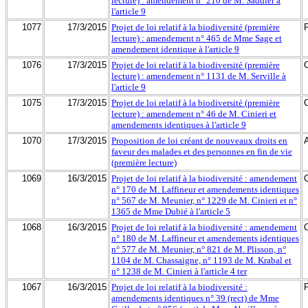
lecture) : amendement n° 210 de M. Saddier à
l'article 9
1077
17/3/2015
Projet de loi relatif à la biodiversité (première
lecture) : amendement n° 465 de Mme Sage et
amendement identique à l'article 9
1076
17/3/2015
Projet de loi relatif à la biodiversité (première
lecture) : amendement n° 1131 de M. Serville à
l'article 9
1075
17/3/2015
Projet de loi relatif à la biodiversité (première
lecture) : amendement n° 46 de M. Cinieri et
amendements identiques à l'article 9
1070
17/3/2015
Proposition de loi créant de nouveaux droits en
faveur des malades et des personnes en fin de vie
(première lecture)
1069
16/3/2015
Projet de loi relatif à la biodiversité : amendement
n° 170 de M. Laffineur et amendements identiques
n° 567 de M. Meunier, n° 1229 de M. Cinieri et n°
1365 de Mme Dubié à l'article 5
1068
16/3/2015
Projet de loi relatif à la biodiversité : amendement
n° 180 de M. Laffineur et amendements identiques
n° 577 de M. Meunier, n° 821 de M. Plisson, n°
1104 de M. Chassaigne, n° 1193 de M. Krabal et
n° 1238 de M. Cinieri à l'article 4 ter
1067
16/3/2015
Projet de loi relatif à la biodiversité :
amendements identiques n° 39 (rect) de Mme