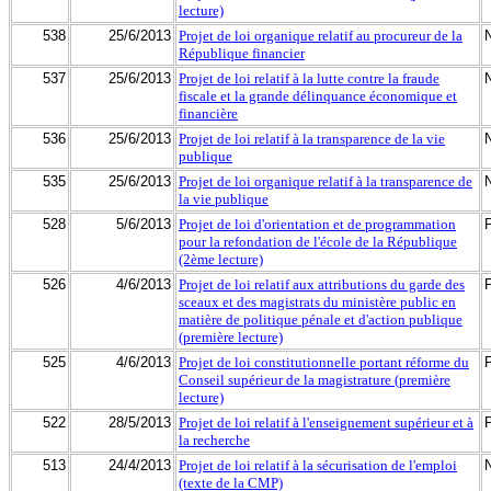
lecture)
538
25/6/2013
Projet de loi organique relatif au procureur de la
République financier
537
25/6/2013
Projet de loi relatif à la lutte contre la fraude
fiscale et la grande délinquance économique et
financière
536
25/6/2013
Projet de loi relatif à la transparence de la vie
publique
535
25/6/2013
Projet de loi organique relatif à la transparence de
la vie publique
528
5/6/2013
Projet de loi d'orientation et de programmation
pour la refondation de l'école de la République
(2ème lecture)
526
4/6/2013
Projet de loi relatif aux attributions du garde des
sceaux et des magistrats du ministère public en
matière de politique pénale et d'action publique
(première lecture)
525
4/6/2013
Projet de loi constitutionnelle portant réforme du
Conseil supérieur de la magistrature (première
lecture)
522
28/5/2013
Projet de loi relatif à l'enseignement supérieur et à
la recherche
513
24/4/2013
Projet de loi relatif à la sécurisation de l'emploi
(texte de la CMP)