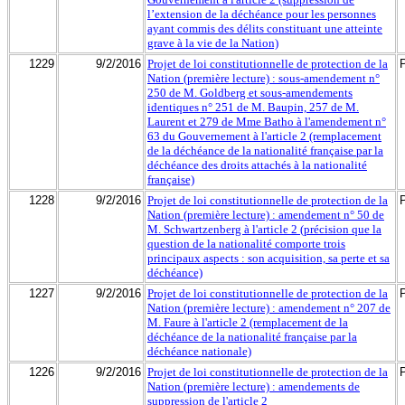
l’extension de la déchéance pour les personnes
ayant commis des délits constituant une atteinte
grave à la vie de la Nation)
1229
9/2/2016
Projet de loi constitutionnelle de protection de la
Nation (première lecture) : sous-amendement n°
250 de M. Goldberg et sous-amendements
identiques n° 251 de M. Baupin, 257 de M.
Laurent et 279 de Mme Batho à l'amendement n°
63 du Gouvernement à l'article 2 (remplacement
de la déchéance de la nationalité française par la
déchéance des droits attachés à la nationalité
française)
1228
9/2/2016
Projet de loi constitutionnelle de protection de la
Nation (première lecture) : amendement n° 50 de
M. Schwartzenberg à l'article 2 (précision que la
question de la nationalité comporte trois
principaux aspects : son acquisition, sa perte et sa
déchéance)
1227
9/2/2016
Projet de loi constitutionnelle de protection de la
Nation (première lecture) : amendement n° 207 de
M. Faure à l'article 2 (remplacement de la
déchéance de la nationalité française par la
déchéance nationale)
1226
9/2/2016
Projet de loi constitutionnelle de protection de la
Nation (première lecture) : amendements de
suppression de l'article 2