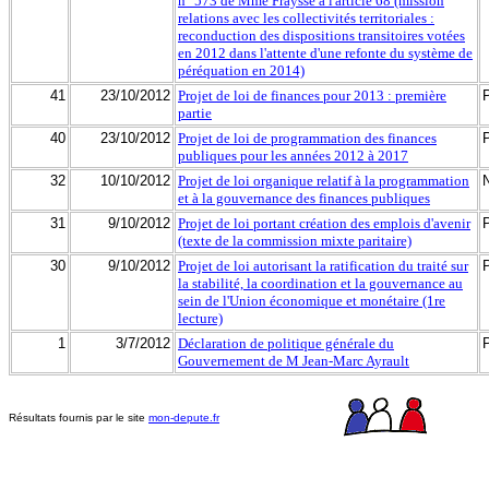
n° 573 de Mme Fraysse à l'article 68 (mission
relations avec les collectivités territoriales :
reconduction des dispositions transitoires votées
en 2012 dans l'attente d'une refonte du système de
péréquation en 2014)
41
23/10/2012
Projet de loi de finances pour 2013 : première
partie
40
23/10/2012
Projet de loi de programmation des finances
publiques pour les années 2012 à 2017
32
10/10/2012
Projet de loi organique relatif à la programmation
et à la gouvernance des finances publiques
31
9/10/2012
Projet de loi portant création des emplois d'avenir
(texte de la commission mixte paritaire)
30
9/10/2012
Projet de loi autorisant la ratification du traité sur
la stabilité, la coordination et la gouvernance au
sein de l'Union économique et monétaire (1re
lecture)
1
3/7/2012
Déclaration de politique générale du
Gouvernement de M Jean-Marc Ayrault
Résultats fournis par le site
mon-depute.fr