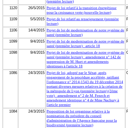
(première lecture)
1120
26/5/2015
Projet de loi relatif à la transition énergétique
pour la croissance verte (nouvelle lecture)
1109
5/5/2015
Projet de loi relatif au renseignement (première
lecture)
1106
14/4/2015
Projet de loi de modernisation de notre système de
santé (première lecture)
1099
9/4/2015
Projet de loi de modernisation de notre système de
santé (première lecture) : article 18
1098
9/4/2015
Projet de loi de modernisation de notre système de
santé (première lecture) : amendement n° 142 de
suppression de M. Huet et amendements
identiques à l'article 18
1086
24/3/2015
Projet de loi, adopté par le Sénat, après
engagement de la procédure accélérée, ratifiant
l'ordonnance n° 2014-1543 du 19 décembre 2014
portant diverses mesures relatives à la création de
la métropole de Lyon (première lecture) (2ème
vote) : amendement n° 2 de M. Fenech et
amendement identique n° 4 de Mme Nachury à
l'article premier
1084
24/3/2015
Proposition de loi organique relative à la
nomination du président du conseil
d'administration de l'Agence française pour la
biodiversité (première lecture)