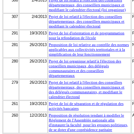
308
2/4/2013
Projet de loi relatif à l'élection des conseillers
départementaux, des conseillers municipaux et
modifiant le calendrier électoral (loi organique)
307
2/4/2013
Projet de loi relatif à l'élection des conseillers
départementaux, des conseillers municipaux et
modifiant le calendrier électoral
291
19/3/2013
Projet de loi d'orientation et de programmation
pour la refondation de l'école
281
26/2/2013
Proposition de loi relative au contrôle des normes
applicables aux collectivités territoriales et à la
simplification de leur fonctionnement
280
26/2/2013
Projet de loi organique relatif à l'élection des
conseillers municipaux, des délégués
communautaires et des conseillers
départementaux
279
26/2/2013
Projet de loi relatif à l'élection des conseillers
départementaux, des conseillers municipaux et
des délégués communautaires, et modifiant le
calendrier électoral
261
19/2/2013
Projet de loi de séparation et de régulation des
activités bancaires
260
12/2/2013
Proposition de résolution tendant à modifier le
Règlement de l'Assemblée nationale afin
d'instaurer la faculté, pour les groupes politiques,
de se doter d'une coprésidence paritaire