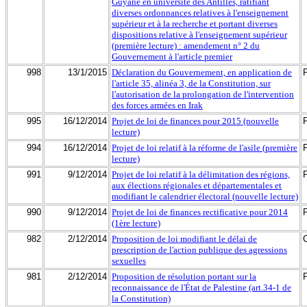
Guyane en université des Antilles, ratifiant
diverses ordonnances relatives à l'enseignement
supérieur et à la recherche et portant diverses
dispositions relative à l'enseignement supérieur
(première lecture) : amendement n° 2 du
Gouvernement à l'article premier
998
13/1/2015
Déclaration du Gouvernement, en application de
l'article 35, alinéa 3, de la Constitution, sur
l'autorisation de la prolongation de l'intervention
des forces armées en Irak
995
16/12/2014
Projet de loi de finances pour 2015 (nouvelle
lecture)
994
16/12/2014
Projet de loi relatif à la réforme de l'asile (première
lecture)
991
9/12/2014
Projet de loi relatif à la délimitation des régions,
aux élections régionales et départementales et
modifiant le calendrier électoral (nouvelle lecture)
990
9/12/2014
Projet de loi de finances rectificative pour 2014
(1ère lecture)
982
2/12/2014
Proposition de loi modifiant le délai de
prescription de l'action publique des agressions
sexuelles
981
2/12/2014
Proposition de résolution portant sur la
reconnaissance de l'État de Palestine (art.34-1 de
la Constitution)