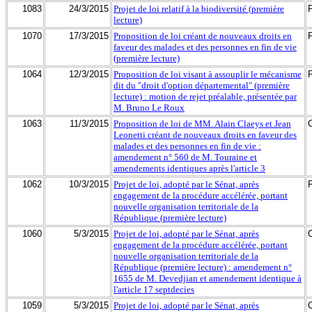
1083
24/3/2015
Projet de loi relatif à la biodiversité (première
lecture)
1070
17/3/2015
Proposition de loi créant de nouveaux droits en
faveur des malades et des personnes en fin de vie
(première lecture)
1064
12/3/2015
Proposition de loi visant à assouplir le mécanisme
dit du "droit d'option départemental" (première
lecture) : motion de rejet préalable, présentée par
M. Bruno Le Roux
1063
11/3/2015
Proposition de loi de MM. Alain Claeys et Jean
Leonetti créant de nouveaux droits en faveur des
malades et des personnes en fin de vie :
amendement n° 560 de M. Touraine et
amendements identiques après l'article 3
1062
10/3/2015
Projet de loi, adopté par le Sénat, après
engagement de la procédure accélérée, portant
nouvelle organisation territoriale de la
République (première lecture)
1060
5/3/2015
Projet de loi, adopté par le Sénat, après
engagement de la procédure accélérée, portant
nouvelle organisation territoriale de la
République (première lecture) : amendement n°
1655 de M. Devedjian et amendement identique à
l'article 17 septdecies
1059
5/3/2015
Projet de loi, adopté par le Sénat, après