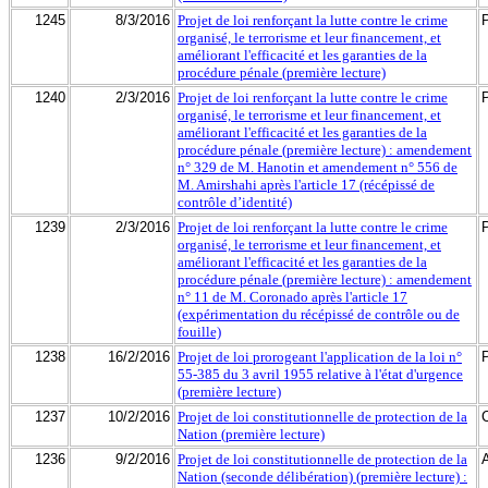
1245
8/3/2016
Projet de loi renforçant la lutte contre le crime
organisé, le terrorisme et leur financement, et
améliorant l'efficacité et les garanties de la
procédure pénale (première lecture)
1240
2/3/2016
Projet de loi renforçant la lutte contre le crime
organisé, le terrorisme et leur financement, et
améliorant l'efficacité et les garanties de la
procédure pénale (première lecture) : amendement
n° 329 de M. Hanotin et amendement n° 556 de
M. Amirshahi après l'article 17 (récépissé de
contrôle d’identité)
1239
2/3/2016
Projet de loi renforçant la lutte contre le crime
organisé, le terrorisme et leur financement, et
améliorant l'efficacité et les garanties de la
procédure pénale (première lecture) : amendement
n° 11 de M. Coronado après l'article 17
(expérimentation du récépissé de contrôle ou de
fouille)
1238
16/2/2016
Projet de loi prorogeant l'application de la loi n°
55-385 du 3 avril 1955 relative à l'état d'urgence
(première lecture)
1237
10/2/2016
Projet de loi constitutionnelle de protection de la
Nation (première lecture)
1236
9/2/2016
Projet de loi constitutionnelle de protection de la
Nation (seconde délibération) (première lecture) :