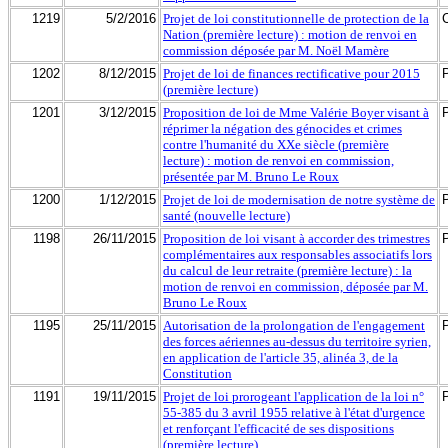
1219
5/2/2016
Projet de loi constitutionnelle de protection de la
Nation (première lecture) : motion de renvoi en
commission déposée par M. Noël Mamère
1202
8/12/2015
Projet de loi de finances rectificative pour 2015
(première lecture)
1201
3/12/2015
Proposition de loi de Mme Valérie Boyer visant à
réprimer la négation des génocides et crimes
contre l'humanité du XXe siècle (première
lecture) : motion de renvoi en commission,
présentée par M. Bruno Le Roux
1200
1/12/2015
Projet de loi de modernisation de notre système de
santé (nouvelle lecture)
1198
26/11/2015
Proposition de loi visant à accorder des trimestres
complémentaires aux responsables associatifs lors
du calcul de leur retraite (première lecture) : la
motion de renvoi en commission, déposée par M.
Bruno Le Roux
1195
25/11/2015
Autorisation de la prolongation de l'engagement
des forces aériennes au-dessus du territoire syrien,
en application de l'article 35, alinéa 3, de la
Constitution
1191
19/11/2015
Projet de loi prorogeant l'application de la loi n°
55-385 du 3 avril 1955 relative à l'état d'urgence
et renforçant l'efficacité de ses dispositions
(première lecture)