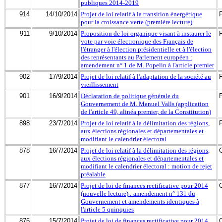
publiques 2014-2019
914
14/10/2014
Projet de loi relatif à la transition énergétique
pour la croissance verte (première lecture)
911
9/10/2014
Proposition de loi organique visant à instaurer le
vote par voie électronique des Français de
l'étranger à l'élection présidentielle et à l'élection
des représentants au Parlement européen :
amendement n° 1 de M. Popelin à l'article premier
902
17/9/2014
Projet de loi relatif à l'adaptation de la société au
vieillissement
901
16/9/2014
Déclaration de politique générale du
Gouvernement de M. Manuel Valls (application
de l'article 49, alinéa premier, de la Constitution)
898
23/7/2014
Projet de loi relatif à la délimitation des régions,
aux élections régionales et départementales et
modifiant le calendrier électoral
878
16/7/2014
Projet de loi relatif à la délimitation des régions,
aux élections régionales et départementales et
modifiant le calendrier électoral : motion de rejet
préalable
877
16/7/2014
Projet de loi de finances rectificative pour 2014
(nouvelle lecture) : amendement n° 131 du
Gouvernement et amendements identiques à
l'article 5 quinquies
876
15/7/2014
Projet de loi de finances rectificative pour 2014