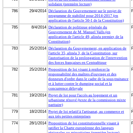
solidaire (première lecture)
786
29/4/2014
Déclaration du Gouvernement sur le projet de
programme de stabilité pour 2014-2017 (en
application de l'article 50-1 de la Constitution)
785
8/4/2014
Déclaration de politique générale du
Gouvernement de M. Manuel Valls (en
application de l'article 49, alinéa premier, de la
Constitution)
783
25/2/2014
Déclaration du Gouvernement, en application de
l'article 35, alinéa 3, de la Constitution, sur
l'autorisation de la prolongation de l'intervention
des forces françaises en Centrafrique
782
25/2/2014
Proposition de loi visant à renforcer la
responsabilité des maîtres d'ouvrage et des
donneurs d'ordre dans le cadre de la sous-traitance
et à lutter contre le dumping social et la
concurrence déloyale
781
19/2/2014
Projet de loi pour l'accès au logement et un
urbanisme rénové (texte de la commission mixte
paritaire)
779
18/2/2014
Projet de loi relatif à l'artisanat, au commerce et
aux très petites entreprises
774
28/1/2014
Proposition de loi constitutionnelle visant à
ratifier la Charte européenne des langues
régionales ou minoritaires (première lecture)