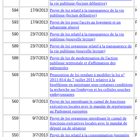
la vie publique (lecture définitive)
594
17/9/2013
Projet de loi relatif à la transparence de la vie
publique (lecture définitive)
593
17/9/2013
Projet de loi pour l'accès au logement et un
urbanisme rénové
590
23/7/2013
Projet de loi relatif à la transparence de la vie
publique (nouvelle lecture)
589
23/7/2013
Projet de loi organique relatif à la transparence de
la vie publique (nouvelle lecture)
588
23/7/2013
Projet de loi de modernisation de l'action
publique territoriale et d'affirmation des
métropoles
569
16/7/2013
Proposition de loi tendant à modifier la loi n°
2011-814 du 7 juillet 2011 relative à la
bioéthique en autorisant sous certaines conditions
la recherche sur l'embryon et les cellules souches
embryonnaires
560
9/7/2013
Projet de loi interdisant le cumul de fonctions
exécutives locales avec le mandat de représentant
au Parlement européen
559
9/7/2013
Projet de loi organique interdisant le cumul de
fonctions exécutives locales avec le mandat de
député ou de sénateur
550
3/7/2013
Projet de loi relatif à la consommation (première