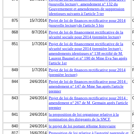
(nouvelle lecture) : amendement n° 132 du
Gouvernement et amendements de suppression
identiques suivants à l'article 5 ter
875
15/7/2014
Projet de loi de finances rectificative pour 2014
(nouvelle lecture) de l'article 5 bis
868
8/7/2014
Projet de loi de financement rectificative de la
sécurité sociale pour 2014 (première lecture)
851
1/7/2014
Projet de loi de financement rectificative de la
sécurité sociale pour 2014 (première lecture) :
amendements identiques n° 138 rectifié de M.
Laurent Baumel et n° 190 de Mme Eva Sas après
l'article 1er
849
1/7/2014
Projet de loi de finances rectificative pour 2014
(première lecture)
844
24/6/2014
Projet de loi de finances rectificative pour 2014 :
amendement n° 147 de Mme Sas après l'article
premier
843
24/6/2014
Projet de loi de finances rectificative pour 2014 :
amendement n° 267 de M. Germain après l'article
premier
841
24/6/2014
la proposition de loi organique relative à la
nomination des dirigeants de la SNCF.
840
24/6/2014
le projet de loi portant réforme ferroviaire
817
16/6/2014
Proposition de loi relative à l'autorité parentale et