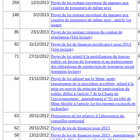
259
12/2/2013
Projet de loi portant ouverture du mariage aux
couples de personnes de même sexe
148
3/2/2013
Projet de loi portant ouverture du mariage aux
couples de personnes de même sexe : article 1er
quater
85
23/1/2013
Projet de loi portant création du contrat de
génération (1ère lecture)
82
11/12/2012
Projet de loi de finances rectificative pour 2012
(1ère lecture)
71
27/11/2012
Projet de loi relatif à la mobilisation du foncier
public en faveur du logement et au renforcement
des obligations de production de logement social
(première lecture)
64
21/11/2012
Projet de loi adopté par le Sénat, après
engagement de la procédure accélérée, relatif à la
mise en oeuvre du principe de participation du
public défini à l'article 7 de la Charte de
l'environnement : amendement n° 61 rectifié de
Mme Abeille à l'article 1er bis (permis exclusifs de
recherche)
63
20/11/2012
Proposition de loi relative à l'abrogation du
conseiller territorial
62
20/11/2012
Projet de loi de finances pour 2013
58
13/11/2012
Projet de loi de finances pour 2013 : amendement