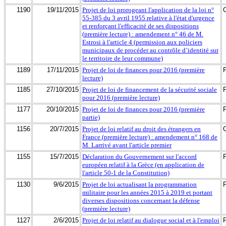
1190
19/11/2015
Projet de loi prorogeant l'application de la loi n°
55-385 du 3 avril 1955 relative à l'état d'urgence
et renforçant l'efficacité de ses dispositions
(première lecture) : amendement n° 46 de M.
Estrosi à l'article 4 (permission aux policiers
municipaux de procéder au contrôle d’identité sur
le territoire de leur commune)
1189
17/11/2015
Projet de loi de finances pour 2016 (première
lecture)
1185
27/10/2015
Projet de loi de financement de la sécurité sociale
pour 2016 (première lecture)
1177
20/10/2015
Projet de loi de finances pour 2016 (première
partie)
1156
20/7/2015
Projet de loi relatif au droit des étrangers en
France (première lecture) : amendement n° 168 de
M. Larrivé avant l'article premier
1155
15/7/2015
Déclaration du Gouvernement sur l'accord
européen relatif à la Grèce (en application de
l'article 50-1 de la Constitution)
1130
9/6/2015
Projet de loi actualisant la programmation
militaire pour les années 2015 à 2019 et portant
diverses dispositions concernant la défense
(première lecture)
1127
2/6/2015
Projet de loi relatif au dialogue social et à l'emploi