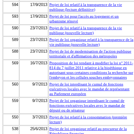
594
17/9/2013
Projet de loi relatif à la transparence de la vie
publique (lecture définitive)
593
17/9/2013
Projet de loi pour l'accès au logement et un
urbanisme rénové
590
23/7/2013
Projet de loi relatif à la transparence de la vie
publique (nouvelle lecture)
589
23/7/2013
Projet de loi organique relatif à la transparence de la
vie publique (nouvelle lecture)
588
23/7/2013
Projet de loi de modernisation de l'action publique
territoriale et d'affirmation des métropoles
569
16/7/2013
Proposition de loi tendant à modifier la loi n° 2011-
814 du 7 juillet 2011 relative à la bioéthique en
autorisant sous certaines conditions la recherche sur
l'embryon et les cellules souches embryonnaires
560
9/7/2013
Projet de loi interdisant le cumul de fonctions
exécutives locales avec le mandat de représentant
au Parlement européen
559
9/7/2013
Projet de loi organique interdisant le cumul de
fonctions exécutives locales avec le mandat de
député ou de sénateur
550
3/7/2013
Projet de loi relatif à la consommation (première
lecture)
538
25/6/2013
Projet de loi organique relatif au procureur de la
République financier