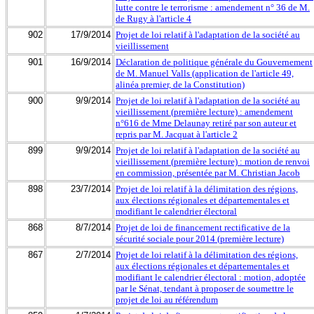
lutte contre le terrorisme : amendement n° 36 de M.
de Rugy à l'article 4
902
17/9/2014
Projet de loi relatif à l'adaptation de la société au
vieillissement
901
16/9/2014
Déclaration de politique générale du Gouvernement
de M. Manuel Valls (application de l'article 49,
alinéa premier, de la Constitution)
900
9/9/2014
Projet de loi relatif à l'adaptation de la société au
vieillissement (première lecture) : amendement
n°616 de Mme Delaunay retiré par son auteur et
repris par M. Jacquat à l'article 2
899
9/9/2014
Projet de loi relatif à l'adaptation de la société au
vieillissement (première lecture) : motion de renvoi
en commission, présentée par M. Christian Jacob
898
23/7/2014
Projet de loi relatif à la délimitation des régions,
aux élections régionales et départementales et
modifiant le calendrier électoral
868
8/7/2014
Projet de loi de financement rectificative de la
sécurité sociale pour 2014 (première lecture)
867
2/7/2014
Projet de loi relatif à la délimitation des régions,
aux élections régionales et départementales et
modifiant le calendrier électoral : motion, adoptée
par le Sénat, tendant à proposer de soumettre le
projet de loi au référendum