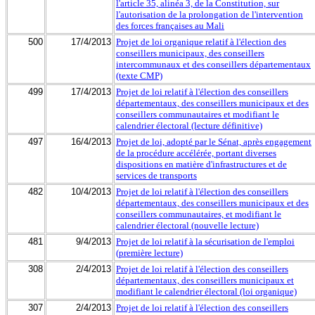
l'article 35, alinéa 3, de la Constitution, sur
l'autorisation de la prolongation de l'intervention
des forces françaises au Mali
500
17/4/2013
Projet de loi organique relatif à l'élection des
conseillers municipaux, des conseillers
intercommunaux et des conseillers départementaux
(texte CMP)
499
17/4/2013
Projet de loi relatif à l'élection des conseillers
départementaux, des conseillers municipaux et des
conseillers communautaires et modifiant le
calendrier électoral (lecture définitive)
497
16/4/2013
Projet de loi, adopté par le Sénat, après engagement
de la procédure accélérée, portant diverses
dispositions en matière d'infrastructures et de
services de transports
482
10/4/2013
Projet de loi relatif à l'élection des conseillers
départementaux, des conseillers municipaux et des
conseillers communautaires, et modifiant le
calendrier électoral (nouvelle lecture)
481
9/4/2013
Projet de loi relatif à la sécurisation de l'emploi
(première lecture)
308
2/4/2013
Projet de loi relatif à l'élection des conseillers
départementaux, des conseillers municipaux et
modifiant le calendrier électoral (loi organique)
307
2/4/2013
Projet de loi relatif à l'élection des conseillers