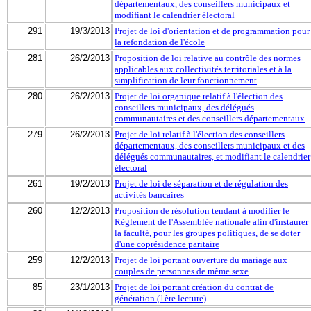
départementaux, des conseillers municipaux et
modifiant le calendrier électoral
291
19/3/2013
Projet de loi d'orientation et de programmation pour
la refondation de l'école
281
26/2/2013
Proposition de loi relative au contrôle des normes
applicables aux collectivités territoriales et à la
simplification de leur fonctionnement
280
26/2/2013
Projet de loi organique relatif à l'élection des
conseillers municipaux, des délégués
communautaires et des conseillers départementaux
279
26/2/2013
Projet de loi relatif à l'élection des conseillers
départementaux, des conseillers municipaux et des
délégués communautaires, et modifiant le calendrier
électoral
261
19/2/2013
Projet de loi de séparation et de régulation des
activités bancaires
260
12/2/2013
Proposition de résolution tendant à modifier le
Règlement de l'Assemblée nationale afin d'instaurer
la faculté, pour les groupes politiques, de se doter
d'une coprésidence paritaire
259
12/2/2013
Projet de loi portant ouverture du mariage aux
couples de personnes de même sexe
85
23/1/2013
Projet de loi portant création du contrat de
génération (1ère lecture)