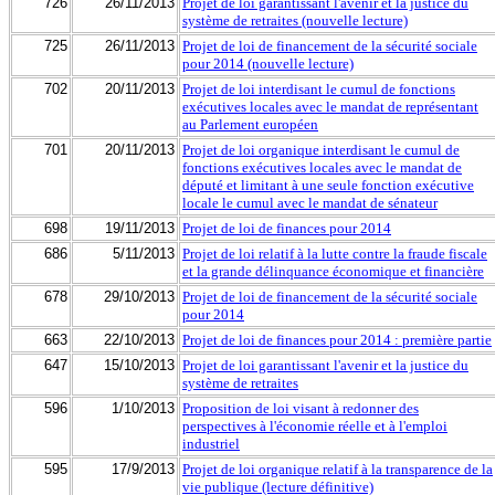
726
26/11/2013
Projet de loi garantissant l'avenir et la justice du
système de retraites (nouvelle lecture)
725
26/11/2013
Projet de loi de financement de la sécurité sociale
pour 2014 (nouvelle lecture)
702
20/11/2013
Projet de loi interdisant le cumul de fonctions
exécutives locales avec le mandat de représentant
au Parlement européen
701
20/11/2013
Projet de loi organique interdisant le cumul de
fonctions exécutives locales avec le mandat de
député et limitant à une seule fonction exécutive
locale le cumul avec le mandat de sénateur
698
19/11/2013
Projet de loi de finances pour 2014
686
5/11/2013
Projet de loi relatif à la lutte contre la fraude fiscale
et la grande délinquance économique et financière
678
29/10/2013
Projet de loi de financement de la sécurité sociale
pour 2014
663
22/10/2013
Projet de loi de finances pour 2014 : première partie
647
15/10/2013
Projet de loi garantissant l'avenir et la justice du
système de retraites
596
1/10/2013
Proposition de loi visant à redonner des
perspectives à l'économie réelle et à l'emploi
industriel
595
17/9/2013
Projet de loi organique relatif à la transparence de la
vie publique (lecture définitive)