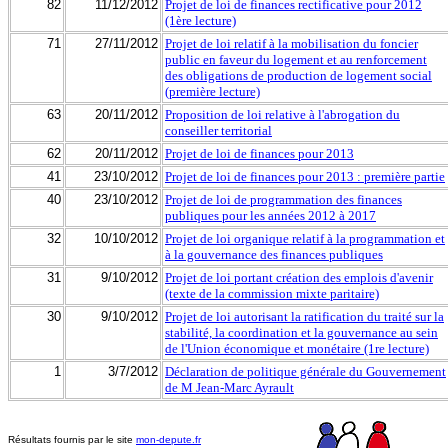
82
11/12/2012
Projet de loi de finances rectificative pour 2012
(1ère lecture)
71
27/11/2012
Projet de loi relatif à la mobilisation du foncier
public en faveur du logement et au renforcement
des obligations de production de logement social
(première lecture)
63
20/11/2012
Proposition de loi relative à l'abrogation du
conseiller territorial
62
20/11/2012
Projet de loi de finances pour 2013
41
23/10/2012
Projet de loi de finances pour 2013 : première partie
40
23/10/2012
Projet de loi de programmation des finances
publiques pour les années 2012 à 2017
32
10/10/2012
Projet de loi organique relatif à la programmation et
à la gouvernance des finances publiques
31
9/10/2012
Projet de loi portant création des emplois d'avenir
(texte de la commission mixte paritaire)
30
9/10/2012
Projet de loi autorisant la ratification du traité sur la
stabilité, la coordination et la gouvernance au sein
de l'Union économique et monétaire (1re lecture)
1
3/7/2012
Déclaration de politique générale du Gouvernement
de M Jean-Marc Ayrault
Résultats fournis par le site
mon-depute.fr