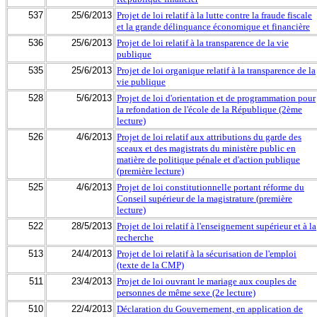
537
25/6/2013
Projet de loi relatif à la lutte contre la fraude fiscale
et la grande délinquance économique et financière
536
25/6/2013
Projet de loi relatif à la transparence de la vie
publique
535
25/6/2013
Projet de loi organique relatif à la transparence de la
vie publique
528
5/6/2013
Projet de loi d'orientation et de programmation pour
la refondation de l'école de la République (2ème
lecture)
526
4/6/2013
Projet de loi relatif aux attributions du garde des
sceaux et des magistrats du ministère public en
matière de politique pénale et d'action publique
(première lecture)
525
4/6/2013
Projet de loi constitutionnelle portant réforme du
Conseil supérieur de la magistrature (première
lecture)
522
28/5/2013
Projet de loi relatif à l'enseignement supérieur et à la
recherche
513
24/4/2013
Projet de loi relatif à la sécurisation de l'emploi
(texte de la CMP)
511
23/4/2013
Projet de loi ouvrant le mariage aux couples de
personnes de même sexe (2e lecture)
510
22/4/2013
Déclaration du Gouvernement, en application de