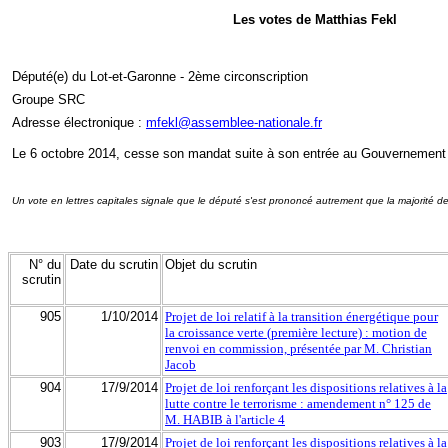
Les votes de Matthias Fekl
Député(e) du Lot-et-Garonne - 2ème circonscription
Groupe SRC
Adresse électronique :
mfekl@assemblee-nationale.fr
Le 6 octobre 2014, cesse son mandat suite à son entrée au Gouvernement
Un vote en lettres capitales signale que le député s'est prononcé autrement que la majorité d
N° du
Date du scrutin
Objet du scrutin
scrutin
905
1/10/2014
Projet de loi relatif à la transition énergétique pour
la croissance verte (première lecture) : motion de
renvoi en commission, présentée par M. Christian
Jacob
904
17/9/2014
Projet de loi renforçant les dispositions relatives à la
lutte contre le terrorisme : amendement n° 125 de
M. HABIB à l'article 4
903
17/9/2014
Projet de loi renforçant les dispositions relatives à la