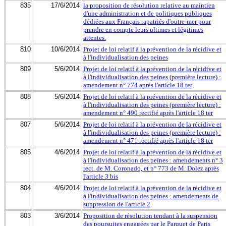
835
17/6/2014
la proposition de résolution relative au maintien
d'une administration et de politiques publiques
dédiées aux Français rapatriés d'outre-mer pour
prendre en compte leurs ultimes et légitimes
attentes.
810
10/6/2014
Projet de loi relatif à la prévention de la récidive et
à l'individualisation des peines
809
5/6/2014
Projet de loi relatif à la prévention de la récidive et
à l'individualisation des peines (première lecture) :
amendement n° 774 après l'article 18 ter
808
5/6/2014
Projet de loi relatif à la prévention de la récidive et
à l'individualisation des peines (première lecture) :
amendement n° 490 rectifié après l'article 18 ter
807
5/6/2014
Projet de loi relatif à la prévention de la récidive et
à l'individualisation des peines (première lecture) :
amendement n° 471 rectifié après l'article 18 ter
805
4/6/2014
Projet de loi relatif à la prévention de la récidive et
à l'individualisation des peines : amendements n° 3
rect. de M. Coronado, et n° 773 de M. Dolez après
l'article 3 bis
804
4/6/2014
Projet de loi relatif à la prévention de la récidive et
à l'individualisation des peines : amendements de
suppression de l'article 2
803
3/6/2014
Proposition de résolution tendant à la suspension
des poursuites engagées par le Parquet de Paris