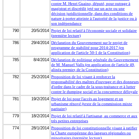
contre M. Henri Guaino, député, pour outrage à
magistrat et discrédit jeté sur un acte ou une
décision juridictionnelle, dans des conditions de
nature à porter atteinte à l'autorité de la justice ou à
son indépendance
790
20/5/2014
Projet de loi relatif à l'économie sociale et solidaire
(première lecture)
786
29/4/2014
Déclaration du Gouvernement sur le projet de
programme de stabilité pour 2014-2017 (en
application de l'article 50-1 de la Constitution)
785
8/4/2014
Déclaration de politique générale du Gouvernement
de M. Manuel Valls (en application de l'article 49,
alinéa premier, de la Constitution)
782
25/2/2014
Proposition de loi visant à renforcer la
responsabilité des maîtres d'ouvrage et des donneurs
d'ordre dans le cadre de la sous-traitance et à lutter
contre le dumping social et la concurrence déloyale
781
19/2/2014
Projet de loi pour l'accès au logement et un
urbanisme rénové (texte de la commission mixte
paritaire)
779
18/2/2014
Projet de loi relatif à l'artisanat, au commerce et aux
très petites entreprises
774
28/1/2014
Proposition de loi constitutionnelle visant à ratifier
la Charte européenne des langues régionales ou
minoritaires (première lecture)