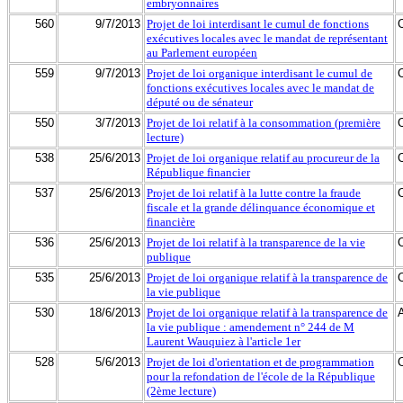
embryonnaires
560
9/7/2013
Projet de loi interdisant le cumul de fonctions
exécutives locales avec le mandat de représentant
au Parlement européen
559
9/7/2013
Projet de loi organique interdisant le cumul de
fonctions exécutives locales avec le mandat de
député ou de sénateur
550
3/7/2013
Projet de loi relatif à la consommation (première
lecture)
538
25/6/2013
Projet de loi organique relatif au procureur de la
République financier
537
25/6/2013
Projet de loi relatif à la lutte contre la fraude
fiscale et la grande délinquance économique et
financière
536
25/6/2013
Projet de loi relatif à la transparence de la vie
publique
535
25/6/2013
Projet de loi organique relatif à la transparence de
la vie publique
530
18/6/2013
Projet de loi organique relatif à la transparence de
la vie publique : amendement n° 244 de M
Laurent Wauquiez à l'article 1er
528
5/6/2013
Projet de loi d'orientation et de programmation
pour la refondation de l'école de la République
(2ème lecture)