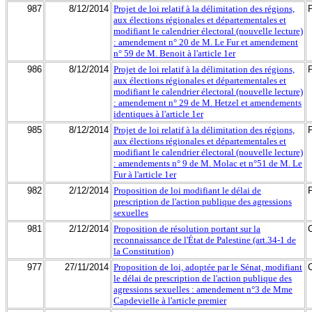
987
8/12/2014
Projet de loi relatif à la délimitation des régions,
aux élections régionales et départementales et
modifiant le calendrier électoral (nouvelle lecture)
: amendement n° 20 de M. Le Fur et amendement
n° 59 de M. Benoit à l'article 1er
986
8/12/2014
Projet de loi relatif à la délimitation des régions,
aux élections régionales et départementales et
modifiant le calendrier électoral (nouvelle lecture)
: amendement n° 29 de M. Hetzel et amendements
identiques à l'article 1er
985
8/12/2014
Projet de loi relatif à la délimitation des régions,
aux élections régionales et départementales et
modifiant le calendrier électoral (nouvelle lecture)
: amendements n° 9 de M. Molac et n°51 de M. Le
Fur à l'article 1er
982
2/12/2014
Proposition de loi modifiant le délai de
prescription de l'action publique des agressions
sexuelles
981
2/12/2014
Proposition de résolution portant sur la
reconnaissance de l'État de Palestine (art.34-1 de
la Constitution)
977
27/11/2014
Proposition de loi, adoptée par le Sénat, modifiant
le délai de prescription de l'action publique des
agressions sexuelles : amendement n°3 de Mme
Capdevielle à l'article premier