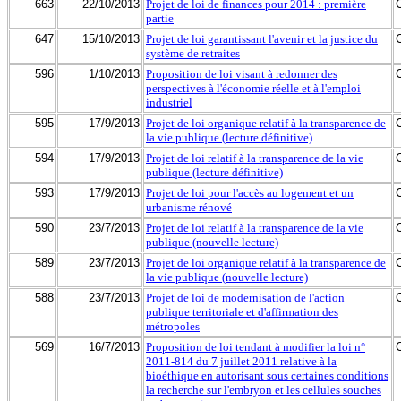
663
22/10/2013
Projet de loi de finances pour 2014 : première
partie
647
15/10/2013
Projet de loi garantissant l'avenir et la justice du
système de retraites
596
1/10/2013
Proposition de loi visant à redonner des
perspectives à l'économie réelle et à l'emploi
industriel
595
17/9/2013
Projet de loi organique relatif à la transparence de
la vie publique (lecture définitive)
594
17/9/2013
Projet de loi relatif à la transparence de la vie
publique (lecture définitive)
593
17/9/2013
Projet de loi pour l'accès au logement et un
urbanisme rénové
590
23/7/2013
Projet de loi relatif à la transparence de la vie
publique (nouvelle lecture)
589
23/7/2013
Projet de loi organique relatif à la transparence de
la vie publique (nouvelle lecture)
588
23/7/2013
Projet de loi de modernisation de l'action
publique territoriale et d'affirmation des
métropoles
569
16/7/2013
Proposition de loi tendant à modifier la loi n°
2011-814 du 7 juillet 2011 relative à la
bioéthique en autorisant sous certaines conditions
la recherche sur l'embryon et les cellules souches