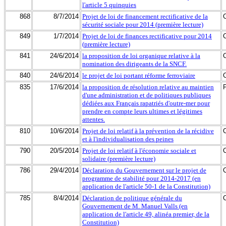
l'article 5 quinquies
868
8/7/2014
Projet de loi de financement rectificative de la
sécurité sociale pour 2014 (première lecture)
849
1/7/2014
Projet de loi de finances rectificative pour 2014
(première lecture)
841
24/6/2014
la proposition de loi organique relative à la
nomination des dirigeants de la SNCF.
840
24/6/2014
le projet de loi portant réforme ferroviaire
835
17/6/2014
la proposition de résolution relative au maintien
d'une administration et de politiques publiques
dédiées aux Français rapatriés d'outre-mer pour
prendre en compte leurs ultimes et légitimes
attentes.
810
10/6/2014
Projet de loi relatif à la prévention de la récidive
et à l'individualisation des peines
790
20/5/2014
Projet de loi relatif à l'économie sociale et
solidaire (première lecture)
786
29/4/2014
Déclaration du Gouvernement sur le projet de
programme de stabilité pour 2014-2017 (en
application de l'article 50-1 de la Constitution)
785
8/4/2014
Déclaration de politique générale du
Gouvernement de M. Manuel Valls (en
application de l'article 49, alinéa premier, de la
Constitution)