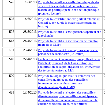
526
4/6/2013
Projet de loi relatif aux attributions du garde des
sceaux et des magistrats du ministère public en
matière de politique pénale et d'action publique
(première lecture)
525
4/6/2013
Projet de loi constitutionnelle portant réforme du
Conseil supérieur de la magistrature (première
lecture)
522
28/5/2013
Projet de loi relatif à l'enseignement supérieur et à
la recherche
513
24/4/2013
Projet de loi relatif à la sécurisation de l'emploi
(texte de la CMP)
511
23/4/2013
Projet de loi ouvrant le mariage aux couples de
personnes de même sexe (2e lecture)
510
22/4/2013
Déclaration du Gouvernement, en application de
l'article 35, alinéa 3, de la Constitution, sur
l'autorisation de la prolongation de l'intervention
des forces françaises au Mali
500
17/4/2013
Projet de loi organique relatif à l'élection des
conseillers municipaux, des conseillers
intercommunaux et des conseillers
départementaux (texte CMP)
499
17/4/2013
Projet de loi relatif à l'élection des conseillers
départementaux, des conseillers municipaux et
des conseillers communautaires et modifiant le
calendrier électoral (lecture définitive)