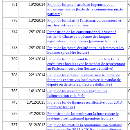
781
19/2/2014
Projet de loi pour l'accès au logement et un
urbanisme rénové (texte de la commission mixte
paritaire)
779
18/2/2014
Projet de loi relatif à l'artisanat, au commerce et
aux très petites entreprises
774
28/1/2014
Proposition de loi constitutionnelle visant à
ratifier la Charte européenne des langues
régionales ou minoritaires (première lecture)
773
28/1/2014
Projet de loi pour l'égalité entre les femmes et les
hommes (première lecture)
769
22/1/2014
Projet de loi interdisant le cumul de fonctions
exécutives locales avec le mandat de représentant
au Parlement européen (lecture définitive)
768
22/1/2014
Projet de loi organique interdisant le cumul de
fonctions exécutives locales avec le mandat de
député ou de sénateur (lecture définitive)
765
14/1/2014
Projet de loi d'avenir pour l'agriculture,
l'alimentation et la forêt
745
10/12/2013
Projet de loi de finances rectificative pour 2013
(première lecture)
738
4/12/2013
Proposition de loi renforçant la lutte contre le
système prostitutionnel (première lecture)
737
3/12/2013
Projet de loi relatif à la programmation militaire
pour les années 2014 à 2019 et portant diverses