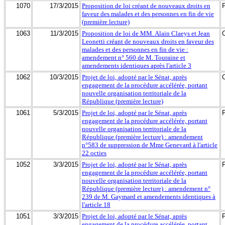
1070
17/3/2015
Proposition de loi créant de nouveaux droits en
faveur des malades et des personnes en fin de vie
(première lecture)
1063
11/3/2015
Proposition de loi de MM. Alain Claeys et Jean
Leonetti créant de nouveaux droits en faveur des
malades et des personnes en fin de vie :
amendement n° 560 de M. Touraine et
amendements identiques après l'article 3
1062
10/3/2015
Projet de loi, adopté par le Sénat, après
engagement de la procédure accélérée, portant
nouvelle organisation territoriale de la
République (première lecture)
1061
5/3/2015
Projet de loi, adopté par le Sénat, après
engagement de la procédure accélérée, portant
nouvelle organisation territoriale de la
République (première lecture) : amendement
n°583 de suppression de Mme Genevard à l'article
22 octies
1052
3/3/2015
Projet de loi, adopté par le Sénat, après
engagement de la procédure accélérée, portant
nouvelle organisation territoriale de la
République (première lecture) : amendement n°
239 de M. Gaymard et amendements identiques à
l'article 18
1051
3/3/2015
Projet de loi, adopté par le Sénat, après
engagement de la procédure accélérée, portant