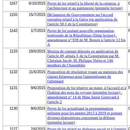
1167
6/10/2015
Projet de loi relatif à la liberté de la création, à
l'architecture et au patrimoine (première lecture)
1155
15/7/2015
Déclaration du Gouvernement sur l'accord
européen relatif à la Grèce (en application de
l'article 50-1 de la Constitution)
1142
1/7/2015
Projet de loi portant nouvelle organisation
territoriale de la République (2ème lecture) :
amendement n° 939 de M. Benoit à l'article 12 bis
A
1133
18/6/2015
Motion de censure déposée en application de
l'article 49, alinéa 3, de la Constitution par M.
Christian Jacob, M. Philippe Vigier et 146
membres de l'Assemblée
1132
11/6/2015
Proposition de résolution visant au maintien des
classes bilangues pour l'apprentissage de
l'allemand
1131
9/6/2015
Proposition de loi relative au statut, à l'accueil et à
l'habitat des gens du voyage (première lecture) :
amendement n° 14 de Mme Annie Genevard à
l'article 2
1130
9/6/2015
Projet de loi actualisant la programmation
militaire pour les années 2015 à 2019 et portant
diverses dispositions concernant la défense
(première lecture)
1127
2/6/2015
Projet de loi relatif au dialogue social et à l'emploi