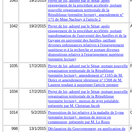
1043
19/2/2015
Projet de loi, adopté par le Sénat, après
engagement de la procédure accélerée, portant
nouvelle organisation territoriale de la
République (première lecture) : amendement n°
171 de Mme Nachury à l'article 2
1042
19/2/2015
Projet de loi, adopté par le Sénat, après
engagement de la procédure accélérée, portant
transformation de l'université des Antilles et de la
Guyane en université des Antilles, ratifiant
diverses ordonnances relatives à l'enseignement
supérieur et à la recherche et portant diverses
dispositions relative à l'enseignement supérieur
(première lecture)
1035
17/2/2015
Projet de loi, adopté par le Sénat, portant nouvelle
organisation territoriale de la République
(première lecture) : amendement n° 1165 de M.
Dolez et amendement identique n° 1568 de M.
Laurent tendant à supprimer l'article premier
1034
17/2/2015
Projet de loi, adopté par le Sénat, portant nouvelle
organisation territoriale de la République
(première lecture) : motion de rejet préalable,
présentée par M. Christian Jacob
1014
5/2/2015
Proposition de loi relative à la maladie de Lyme
(première lecture) : motion de renvoi en
commission, présentée par M. Le Roux
998
13/1/2015
Déclaration du Gouvernement, en application de