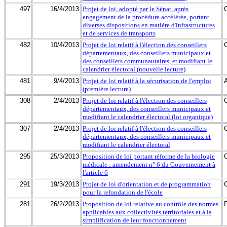
497
16/4/2013
Projet de loi, adopté par le Sénat, après
engagement de la procédure accélérée, portant
diverses dispositions en matière d'infrastructures
et de services de transports
482
10/4/2013
Projet de loi relatif à l'élection des conseillers
départementaux, des conseillers municipaux et
des conseillers communautaires, et modifiant le
calendrier électoral (nouvelle lecture)
481
9/4/2013
Projet de loi relatif à la sécurisation de l'emploi
(première lecture)
308
2/4/2013
Projet de loi relatif à l'élection des conseillers
départementaux, des conseillers municipaux et
modifiant le calendrier électoral (loi organique)
307
2/4/2013
Projet de loi relatif à l'élection des conseillers
départementaux, des conseillers municipaux et
modifiant le calendrier électoral
295
25/3/2013
Proposition de loi portant réforme de la biologie
médicale : amendement n° 6 du Gouvernement à
l'article 6
291
19/3/2013
Projet de loi d'orientation et de programmation
pour la refondation de l'école
281
26/2/2013
Proposition de loi relative au contrôle des normes
applicables aux collectivités territoriales et à la
simplification de leur fonctionnement