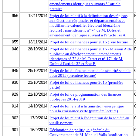
amendements identiques suivants à l'article
premier
956
18/11/2014
Projet de loi relatif à la délimitation des régions,
aux élections régionales et départementales et
modifiant le calendrier électoral (deuxième
lecture) : amendement n° 74 de M. Dolez et
amendement identique suivant à l'article 1er A
955
18/11/2014
Projet de loi de finances pour 2015 (1ère lecture)
946
28/10/2014
Projet de loi de finances pour 2015 - Mission Aide
publique au développement : amendements
identiques n° 72 de M. Tetart et n° 171 de M.
Dufau à l'article 32 et État B
945
28/10/2014
Projet de loi de financement de la sécurité sociale
pour 2015 (première lecture)
930
21/10/2014
Projet de loi de finances pour 2015 (première
partie)
929
21/10/2014
Projet de loi de programmation des finances
publiques 2014-2019
914
14/10/2014
Projet de loi relatif à la transition énergétique
pour la croissance verte (première lecture)
902
17/9/2014
Projet de loi relatif à l'adaptation de la société au
vieillissement
901
16/9/2014
Déclaration de politique générale du
Gouvernement de M. Manuel Valls (application