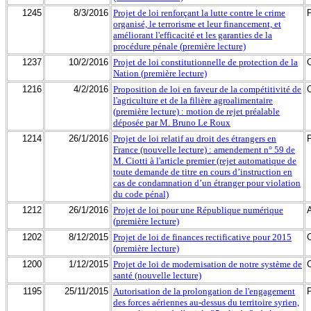
1245
8/3/2016
Projet de loi renforçant la lutte contre le crime
organisé, le terrorisme et leur financement, et
améliorant l'efficacité et les garanties de la
procédure pénale (première lecture)
1237
10/2/2016
Projet de loi constitutionnelle de protection de la
Nation (première lecture)
1216
4/2/2016
Proposition de loi en faveur de la compétitivité de
l'agriculture et de la filière agroalimentaire
(première lecture) : motion de rejet préalable
déposée par M. Bruno Le Roux
1214
26/1/2016
Projet de loi relatif au droit des étrangers en
France (nouvelle lecture) : amendement n° 59 de
M. Ciotti à l'article premier (rejet automatique de
toute demande de titre en cours d’instruction en
cas de condamnation d’un étranger pour violation
du code pénal)
1212
26/1/2016
Projet de loi pour une République numérique
(première lecture)
1202
8/12/2015
Projet de loi de finances rectificative pour 2015
(première lecture)
1200
1/12/2015
Projet de loi de modernisation de notre système de
santé (nouvelle lecture)
1195
25/11/2015
Autorisation de la prolongation de l'engagement
des forces aériennes au-dessus du territoire syrien,