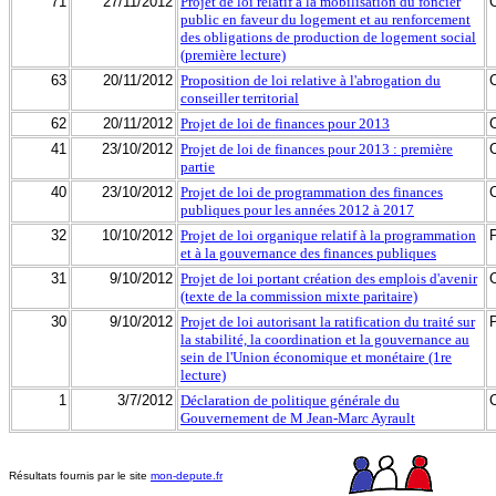
71
27/11/2012
Projet de loi relatif à la mobilisation du foncier
public en faveur du logement et au renforcement
des obligations de production de logement social
(première lecture)
63
20/11/2012
Proposition de loi relative à l'abrogation du
conseiller territorial
62
20/11/2012
Projet de loi de finances pour 2013
41
23/10/2012
Projet de loi de finances pour 2013 : première
partie
40
23/10/2012
Projet de loi de programmation des finances
publiques pour les années 2012 à 2017
32
10/10/2012
Projet de loi organique relatif à la programmation
et à la gouvernance des finances publiques
31
9/10/2012
Projet de loi portant création des emplois d'avenir
(texte de la commission mixte paritaire)
30
9/10/2012
Projet de loi autorisant la ratification du traité sur
la stabilité, la coordination et la gouvernance au
sein de l'Union économique et monétaire (1re
lecture)
1
3/7/2012
Déclaration de politique générale du
Gouvernement de M Jean-Marc Ayrault
Résultats fournis par le site
mon-depute.fr