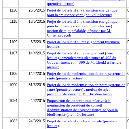
(première lecture)
1120
26/5/2015
Projet de loi relatif à la transition énergétique
pour la croissance verte (nouvelle lecture)
1115
19/5/2015
Projet de loi relatif à la transition énergétique
pour la croissance verte (nouvelle lecture) :
motion de rejet préalable, déposée par M.
Christian Jacob
1109
5/5/2015
Projet de loi relatif au renseignement (première
lecture)
1107
14/4/2015
Projet de loi relatif au renseignement (1ère
lecture) : amendements identiques n° 408 du
Gouvernement et n° 396 de M. Cherki à l'article
premier
1106
14/4/2015
Projet de loi de modernisation de notre système de
santé (première lecture)
1090
31/3/2015
Projet de loi de modernisation de notre système de
santé (première lecture) : motion de rejet
préalable, déposée par M. Christian Jacob
1084
24/3/2015
Proposition de loi organique relative à la
nomination du président du conseil
d'administration de l'Agence française pour la
biodiversité (première lecture)
1083
24/3/2015
Projet de loi relatif à la biodiversité (première
lecture)