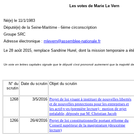
Les votes de Marie Le Vern
Né(e) le 11/1/1983
Député(e) de la Seine-Maritime - 6ème circonscription
Groupe SRC
Adresse électronique :
mlevern@assemblee-nationale.fr
Le 28 août 2015, remplace Sandrine Hurel, dont la mission temporaire a ét
Un vote en lettres capitales signale que le député s'est prononcé autrement que la majorité d
N° du
Date du scrutin
Objet du scrutin
scrutin
1268
3/5/2016
Projet de loi visant à instituer de nouvelles libertés
et de nouvelles protections pour les entreprises et
les actif-v-es (première lecture) : motion de rejet
préalable, déposée par M. Christian Jacob
1266
26/4/2016
Projet de loi constitutionnelle portant réforme du
Conseil supérieur de la magistrature (deuxième
lecture)