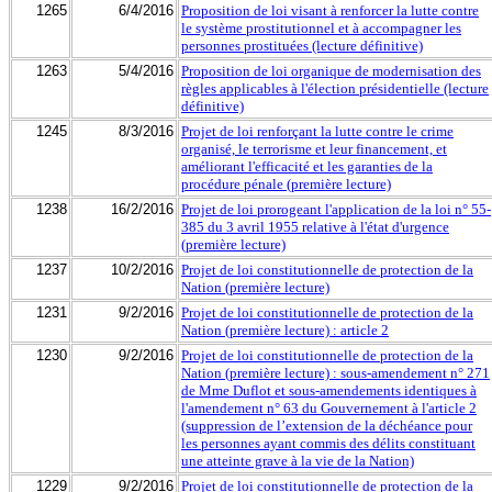
1265
6/4/2016
Proposition de loi visant à renforcer la lutte contre
le système prostitutionnel et à accompagner les
personnes prostituées (lecture définitive)
1263
5/4/2016
Proposition de loi organique de modernisation des
règles applicables à l'élection présidentielle (lecture
définitive)
1245
8/3/2016
Projet de loi renforçant la lutte contre le crime
organisé, le terrorisme et leur financement, et
améliorant l'efficacité et les garanties de la
procédure pénale (première lecture)
1238
16/2/2016
Projet de loi prorogeant l'application de la loi n° 55-
385 du 3 avril 1955 relative à l'état d'urgence
(première lecture)
1237
10/2/2016
Projet de loi constitutionnelle de protection de la
Nation (première lecture)
1231
9/2/2016
Projet de loi constitutionnelle de protection de la
Nation (première lecture) : article 2
1230
9/2/2016
Projet de loi constitutionnelle de protection de la
Nation (première lecture) : sous-amendement n° 271
de Mme Duflot et sous-amendements identiques à
l'amendement n° 63 du Gouvernement à l'article 2
(suppression de l’extension de la déchéance pour
les personnes ayant commis des délits constituant
une atteinte grave à la vie de la Nation)
1229
9/2/2016
Projet de loi constitutionnelle de protection de la