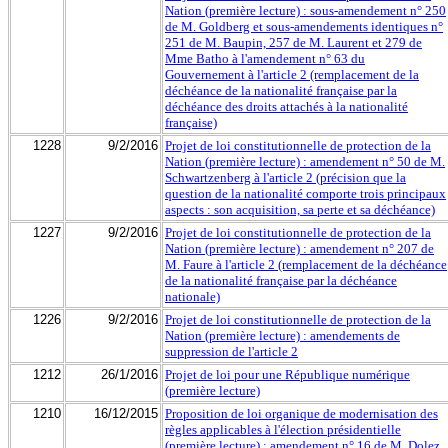
Nation (première lecture) : sous-amendement n° 250
de M. Goldberg et sous-amendements identiques n°
251 de M. Baupin, 257 de M. Laurent et 279 de
Mme Batho à l'amendement n° 63 du
Gouvernement à l'article 2 (remplacement de la
déchéance de la nationalité française par la
déchéance des droits attachés à la nationalité
française)
1228
9/2/2016
Projet de loi constitutionnelle de protection de la
Nation (première lecture) : amendement n° 50 de M.
Schwartzenberg à l'article 2 (précision que la
question de la nationalité comporte trois principaux
aspects : son acquisition, sa perte et sa déchéance)
1227
9/2/2016
Projet de loi constitutionnelle de protection de la
Nation (première lecture) : amendement n° 207 de
M. Faure à l'article 2 (remplacement de la déchéance
de la nationalité française par la déchéance
nationale)
1226
9/2/2016
Projet de loi constitutionnelle de protection de la
Nation (première lecture) : amendements de
suppression de l'article 2
1212
26/1/2016
Projet de loi pour une République numérique
(première lecture)
1210
16/12/2015
Proposition de loi organique de modernisation des
règles applicables à l'élection présidentielle
(première lecture) : amendement n° 16 de M. Dolez