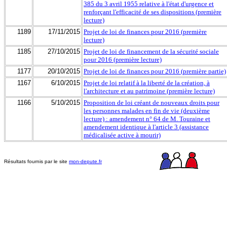
385 du 3 avril 1955 relative à l'état d'urgence et
renforçant l'efficacité de ses dispositions (première
lecture)
1189
17/11/2015
Projet de loi de finances pour 2016 (première
lecture)
1185
27/10/2015
Projet de loi de financement de la sécurité sociale
pour 2016 (première lecture)
1177
20/10/2015
Projet de loi de finances pour 2016 (première partie)
1167
6/10/2015
Projet de loi relatif à la liberté de la création, à
l'architecture et au patrimoine (première lecture)
1166
5/10/2015
Proposition de loi créant de nouveaux droits pour
les personnes malades en fin de vie (deuxième
lecture) : amendement n° 64 de M. Touraine et
amendement identique à l'article 3 (assistance
médicalisée active à mourir)
Résultats fournis par le site
mon-depute.fr