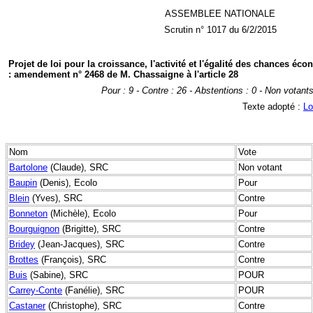
ASSEMBLEE NATIONALE
Scrutin n° 1017 du 6/2/2015
Projet de loi pour la croissance, l'activité et l'égalité des chances éc
: amendement n° 2468 de M. Chassaigne à l'article 28
Pour : 9 - Contre : 26 - Abstentions : 0 - Non votants
Texte adopté :
Lo
Nom
Vote
Bartolone
(Claude), SRC
Non votant
Baupin
(Denis), Ecolo
Pour
Blein
(Yves), SRC
Contre
Bonneton
(Michèle), Ecolo
Pour
Bourguignon
(Brigitte), SRC
Contre
Bridey
(Jean-Jacques), SRC
Contre
Brottes
(François), SRC
Contre
Buis
(Sabine), SRC
POUR
Carrey-Conte
(Fanélie), SRC
POUR
Castaner
(Christophe), SRC
Contre