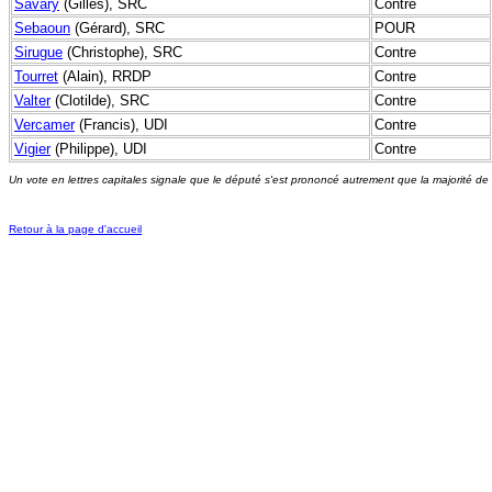
Savary
(Gilles), SRC
Contre
Sebaoun
(Gérard), SRC
POUR
Sirugue
(Christophe), SRC
Contre
Tourret
(Alain), RRDP
Contre
Valter
(Clotilde), SRC
Contre
Vercamer
(Francis), UDI
Contre
Vigier
(Philippe), UDI
Contre
Un vote en lettres capitales signale que le député s'est prononcé autrement que la majorité de
Retour à la page d'accueil