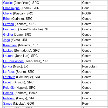
Caullet
(Jean-Yves), SRC
Contre
Chassaigne
(André), GDR
Pour
Cherki
(Pascal), SRC
POUR
Erhel
(Corinne), SRC
Contre
Ferrand
(Richard), SRC
Contre
Fromantin
(Jean-Christophe), NI
Contre
Grellier
(Jean), SRC
Contre
Jégo
(Yves), UDI
Contre
Karamanli
(Marietta), SRC
Contre
Laclais
(Bernadette), SRC
Contre
Laurent
(Jean-Luc), SRC
Contre
Le Bouillonnec
(Jean-Yves), SRC
Contre
Le Fur
(Marc), LR
Non votant
Le Roux
(Bruno), SRC
Contre
Lefebvre
(Dominique), SRC
Contre
Lepetit
(Annick), SRC
Contre
Polutélé
(Napole), SRC
Contre
Pompili
(Barbara), Ecolo
Pour
Robiliard
(Denys), SRC
Contre
Sansu
(Nicolas), GDR
Pour