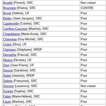
Boudié
(Florent), SRC
Non votant
Bouziane
(Kheira), SRC
CONTRE
Boyer
(Valérie), LR
Pour
Bridey
(Jean-Jacques), SRC
Pour
Capdevielle
(Colette), SRC
Pour
Carrillon-Couvreur
(Martine), SRC
Pour
Chapdelaine
(Marie-Anne), SRC
Pour
Chauveau
(Guy-Michel), SRC
Pour
Cinieri
(Dino), LR
Pour
Claireaux
(Stéphane), RRDP
Pour
Demarthe
(Pascal), SRC
Pour
Dhuicq
(Nicolas), LR
Pour
Door
(Jean-Pierre), LR
Pour
Doucet
(Sandrine), SRC
Pour
Dubié
(Jeanine), RRDP
Pour
Dubois
(Françoise), SRC
Pour
Dumont
(Laurence), SRC
Non votant
Errante
(Sophie), SRC
Pour
Fabre
(Marie-Hélène), SRC
Pour
Faure
(Martine), SRC
Pour