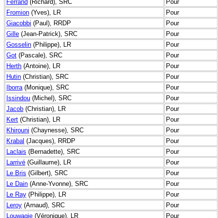
Ferrand
(Richard), SRC
Pour
Fromion
(Yves), LR
Pour
Giacobbi
(Paul), RRDP
Pour
Gille
(Jean-Patrick), SRC
Pour
Gosselin
(Philippe), LR
Pour
Got
(Pascale), SRC
Pour
Herth
(Antoine), LR
Pour
Hutin
(Christian), SRC
Pour
Iborra
(Monique), SRC
Pour
Issindou
(Michel), SRC
Pour
Jacob
(Christian), LR
Pour
Kert
(Christian), LR
Pour
Khirouni
(Chaynesse), SRC
Pour
Krabal
(Jacques), RRDP
Pour
Laclais
(Bernadette), SRC
Pour
Larrivé
(Guillaume), LR
Pour
Le Bris
(Gilbert), SRC
Pour
Le Dain
(Anne-Yvonne), SRC
Pour
Le Ray
(Philippe), LR
Pour
Leroy
(Arnaud), SRC
Pour
Louwagie
(Véronique), LR
Pour