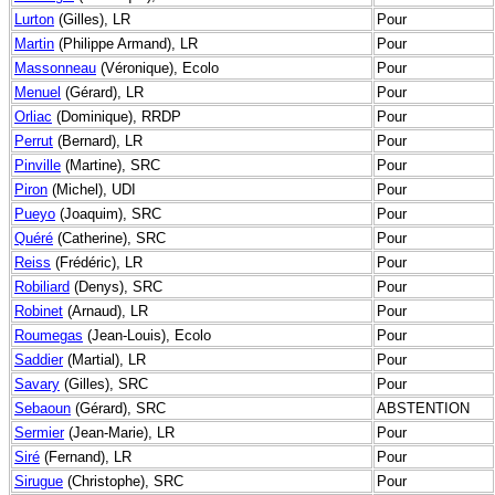
Lurton
(Gilles), LR
Pour
Martin
(Philippe Armand), LR
Pour
Massonneau
(Véronique), Ecolo
Pour
Menuel
(Gérard), LR
Pour
Orliac
(Dominique), RRDP
Pour
Perrut
(Bernard), LR
Pour
Pinville
(Martine), SRC
Pour
Piron
(Michel), UDI
Pour
Pueyo
(Joaquim), SRC
Pour
Quéré
(Catherine), SRC
Pour
Reiss
(Frédéric), LR
Pour
Robiliard
(Denys), SRC
Pour
Robinet
(Arnaud), LR
Pour
Roumegas
(Jean-Louis), Ecolo
Pour
Saddier
(Martial), LR
Pour
Savary
(Gilles), SRC
Pour
Sebaoun
(Gérard), SRC
ABSTENTION
Sermier
(Jean-Marie), LR
Pour
Siré
(Fernand), LR
Pour
Sirugue
(Christophe), SRC
Pour