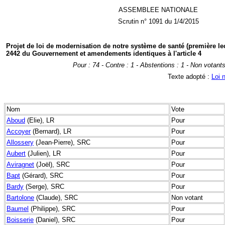
ASSEMBLEE NATIONALE
Scrutin n° 1091 du 1/4/2015
Projet de loi de modernisation de notre système de santé (première l
2442 du Gouvernement et amendements identiques à l'article 4
Pour : 74 - Contre : 1 - Abstentions : 1 - Non votants
Texte adopté :
Loi 
Nom
Vote
Aboud
(Elie), LR
Pour
Accoyer
(Bernard), LR
Pour
Allossery
(Jean-Pierre), SRC
Pour
Aubert
(Julien), LR
Pour
Aviragnet
(Joël), SRC
Pour
Bapt
(Gérard), SRC
Pour
Bardy
(Serge), SRC
Pour
Bartolone
(Claude), SRC
Non votant
Baumel
(Philippe), SRC
Pour
Boisserie
(Daniel), SRC
Pour