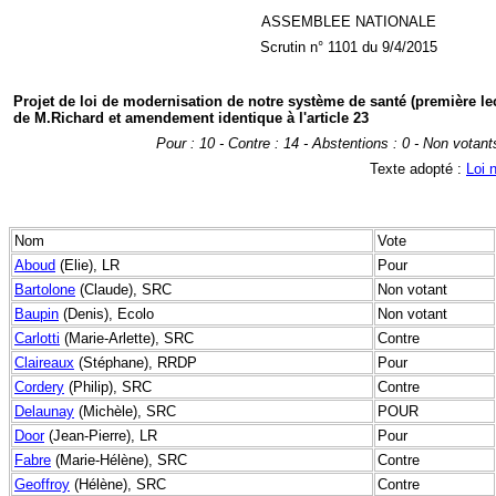
ASSEMBLEE NATIONALE
Scrutin n° 1101 du 9/4/2015
Projet de loi de modernisation de notre système de santé (première l
de M.Richard et amendement identique à l'article 23
Pour : 10 - Contre : 14 - Abstentions : 0 - Non votant
Texte adopté :
Loi 
Nom
Vote
Aboud
(Elie), LR
Pour
Bartolone
(Claude), SRC
Non votant
Baupin
(Denis), Ecolo
Non votant
Carlotti
(Marie-Arlette), SRC
Contre
Claireaux
(Stéphane), RRDP
Pour
Cordery
(Philip), SRC
Contre
Delaunay
(Michèle), SRC
POUR
Door
(Jean-Pierre), LR
Pour
Fabre
(Marie-Hélène), SRC
Contre
Geoffroy
(Hélène), SRC
Contre