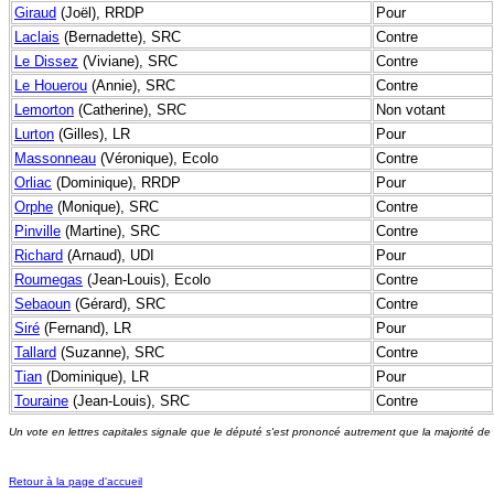
Giraud
(Joël), RRDP
Pour
Laclais
(Bernadette), SRC
Contre
Le Dissez
(Viviane), SRC
Contre
Le Houerou
(Annie), SRC
Contre
Lemorton
(Catherine), SRC
Non votant
Lurton
(Gilles), LR
Pour
Massonneau
(Véronique), Ecolo
Contre
Orliac
(Dominique), RRDP
Pour
Orphe
(Monique), SRC
Contre
Pinville
(Martine), SRC
Contre
Richard
(Arnaud), UDI
Pour
Roumegas
(Jean-Louis), Ecolo
Contre
Sebaoun
(Gérard), SRC
Contre
Siré
(Fernand), LR
Pour
Tallard
(Suzanne), SRC
Contre
Tian
(Dominique), LR
Pour
Touraine
(Jean-Louis), SRC
Contre
Un vote en lettres capitales signale que le député s'est prononcé autrement que la majorité de
Retour à la page d'accueil