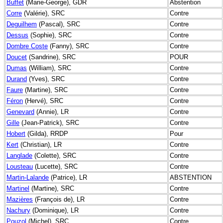
Buffet
(Marie-George), GDR
Abstention
Corre
(Valérie), SRC
Contre
Deguilhem
(Pascal), SRC
Contre
Dessus
(Sophie), SRC
Contre
Dombre Coste
(Fanny), SRC
Contre
Doucet
(Sandrine), SRC
POUR
Dumas
(William), SRC
Contre
Durand
(Yves), SRC
Contre
Faure
(Martine), SRC
Contre
Féron
(Hervé), SRC
Contre
Genevard
(Annie), LR
Contre
Gille
(Jean-Patrick), SRC
Contre
Hobert
(Gilda), RRDP
Pour
Kert
(Christian), LR
Contre
Langlade
(Colette), SRC
Contre
Lousteau
(Lucette), SRC
Contre
Martin-Lalande
(Patrice), LR
ABSTENTION
Martinel
(Martine), SRC
Contre
Mazières
(François de), LR
Contre
Nachury
(Dominique), LR
Contre
Pouzol
(Michel), SRC
Contre