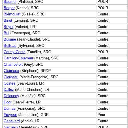
Baumel
(Philippe), SRC
POUR
Berger
(Karine), SRC
POUR
Biémouret
(Gisèle), SRC
Contre
Binet
(Erwann), SRC
Contre
Boyer
(Valérie), LR
Contre
Bui
(Gwenegan), SRC
Contre
Buisine
(Jean-Claude), SRC
Contre
Bulteau
(Sylviane), SRC
Contre
Carrey-Conte
(Fanélie), SRC
POUR
Carrillon-Couvreur
(Martine), SRC
Contre
Chambefort
(Guy), SRC
Contre
Claireaux
(Stéphane), RRDP
Contre
Clergeau
(Marie-Françoise), SRC
Contre
Costes
(Jean-Louis), LR
Contre
Dalloz
(Marie-Christine), LR
Contre
Delaunay
(Michèle), SRC
Contre
Door
(Jean-Pierre), LR
Contre
Dumas
(Françoise), SRC
Contre
Fraysse
(Jacqueline), GDR
Pour
Genevard
(Annie), LR
Contre
Germain
(Jean-Marc), SRC
POUR