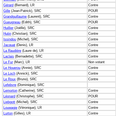
Gérard
(Bernard), LR
Contre
Gille
(Jean-Patrick), SRC
POUR
Grandguillaume
(Laurent), SRC
Contre
Gueugneau
(Edith), SRC
POUR
Huillier
(Joëlle), SRC
Contre
Hutin
(Christian), SRC
Contre
Issindou
(Michel), SRC
Contre
Jacquat
(Denis), LR
Contre
La Raudière
(Laure de), LR
Contre
Laclais
(Bernadette), SRC
Contre
Le Fur
(Marc), LR
Non votant
Le Houerou
(Annie), SRC
Contre
Le Loch
(Annick), SRC
Contre
Le Roux
(Bruno), SRC
Contre
Lefebvre
(Dominique), SRC
Lemorton
(Catherine), SRC
Contre
Léonard
(Christophe), SRC
POUR
Liebgott
(Michel), SRC
Contre
Louwagie
(Véronique), LR
Contre
Lurton
(Gilles), LR
Contre