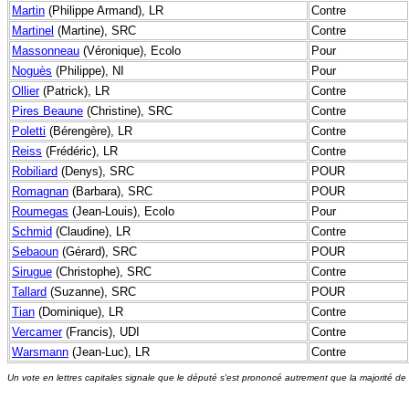
Martin
(Philippe Armand), LR
Contre
Martinel
(Martine), SRC
Contre
Massonneau
(Véronique), Ecolo
Pour
Noguès
(Philippe), NI
Pour
Ollier
(Patrick), LR
Contre
Pires Beaune
(Christine), SRC
Contre
Poletti
(Bérengère), LR
Contre
Reiss
(Frédéric), LR
Contre
Robiliard
(Denys), SRC
POUR
Romagnan
(Barbara), SRC
POUR
Roumegas
(Jean-Louis), Ecolo
Pour
Schmid
(Claudine), LR
Contre
Sebaoun
(Gérard), SRC
POUR
Sirugue
(Christophe), SRC
Contre
Tallard
(Suzanne), SRC
POUR
Tian
(Dominique), LR
Contre
Vercamer
(Francis), UDI
Contre
Warsmann
(Jean-Luc), LR
Contre
Un vote en lettres capitales signale que le député s'est prononcé autrement que la majorité de