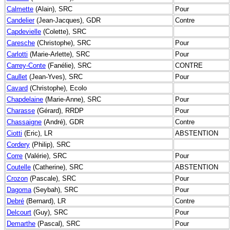
Calmette
(Alain), SRC
Pour
Candelier
(Jean-Jacques), GDR
Contre
Capdevielle
(Colette), SRC
Caresche
(Christophe), SRC
Pour
Carlotti
(Marie-Arlette), SRC
Pour
Carrey-Conte
(Fanélie), SRC
CONTRE
Caullet
(Jean-Yves), SRC
Pour
Cavard
(Christophe), Ecolo
Chapdelaine
(Marie-Anne), SRC
Pour
Charasse
(Gérard), RRDP
Pour
Chassaigne
(André), GDR
Contre
Ciotti
(Eric), LR
ABSTENTION
Cordery
(Philip), SRC
Corre
(Valérie), SRC
Pour
Coutelle
(Catherine), SRC
ABSTENTION
Crozon
(Pascale), SRC
Pour
Dagoma
(Seybah), SRC
Pour
Debré
(Bernard), LR
Contre
Delcourt
(Guy), SRC
Pour
Demarthe
(Pascal), SRC
Pour