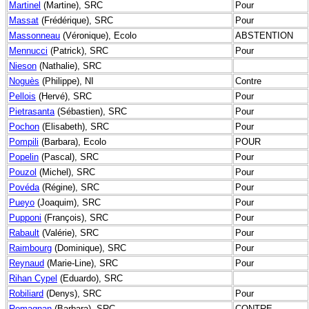
Martinel
(Martine), SRC
Pour
Massat
(Frédérique), SRC
Pour
Massonneau
(Véronique), Ecolo
ABSTENTION
Mennucci
(Patrick), SRC
Pour
Nieson
(Nathalie), SRC
Noguès
(Philippe), NI
Contre
Pellois
(Hervé), SRC
Pour
Pietrasanta
(Sébastien), SRC
Pour
Pochon
(Elisabeth), SRC
Pour
Pompili
(Barbara), Ecolo
POUR
Popelin
(Pascal), SRC
Pour
Pouzol
(Michel), SRC
Pour
Povéda
(Régine), SRC
Pour
Pueyo
(Joaquim), SRC
Pour
Pupponi
(François), SRC
Pour
Rabault
(Valérie), SRC
Pour
Raimbourg
(Dominique), SRC
Pour
Reynaud
(Marie-Line), SRC
Pour
Rihan Cypel
(Eduardo), SRC
Robiliard
(Denys), SRC
Pour
Romagnan
(Barbara), SRC
CONTRE