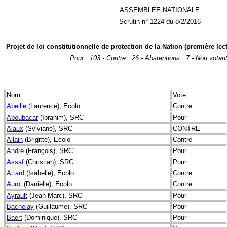
ASSEMBLEE NATIONALE
Scrutin n° 1224 du 8/2/2016
Projet de loi constitutionnelle de protection de la Nation (première lect
Pour : 103 - Contre : 26 - Abstentions : 7 - Non votant
Nom
Vote
Abeille
(Laurence), Ecolo
Contre
Aboubacar
(Ibrahim), SRC
Pour
Alaux
(Sylviane), SRC
CONTRE
Allain
(Brigitte), Ecolo
Contre
André
(François), SRC
Pour
Assaf
(Christian), SRC
Pour
Attard
(Isabelle), Ecolo
Contre
Auroi
(Danielle), Ecolo
Contre
Ayrault
(Jean-Marc), SRC
Pour
Bachelay
(Guillaume), SRC
Pour
Baert
(Dominique), SRC
Pour