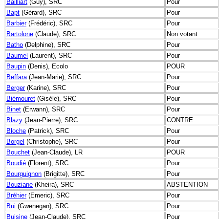
Bailliart
(Guy), SRC
Pour
Bapt
(Gérard), SRC
Pour
Barbier
(Frédéric), SRC
Pour
Bartolone
(Claude), SRC
Non votant
Batho
(Delphine), SRC
Pour
Baumel
(Laurent), SRC
Pour
Baupin
(Denis), Ecolo
POUR
Beffara
(Jean-Marie), SRC
Pour
Berger
(Karine), SRC
Pour
Biémouret
(Gisèle), SRC
Pour
Binet
(Erwann), SRC
Pour
Blazy
(Jean-Pierre), SRC
CONTRE
Bloche
(Patrick), SRC
Pour
Borgel
(Christophe), SRC
Pour
Bouchet
(Jean-Claude), LR
POUR
Boudié
(Florent), SRC
Pour
Bourguignon
(Brigitte), SRC
Pour
Bouziane
(Kheira), SRC
ABSTENTION
Bréhier
(Emeric), SRC
Pour
Bui
(Gwenegan), SRC
Pour
Buisine
(Jean-Claude), SRC
Pour