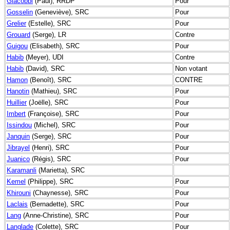
Giacobbi
(Paul), RRDP
Pour
Gosselin
(Geneviève), SRC
Pour
Grelier
(Estelle), SRC
Pour
Grouard
(Serge), LR
Contre
Guigou
(Elisabeth), SRC
Pour
Habib
(Meyer), UDI
Contre
Habib
(David), SRC
Non votant
Hamon
(Benoît), SRC
CONTRE
Hanotin
(Mathieu), SRC
Pour
Huillier
(Joëlle), SRC
Pour
Imbert
(Françoise), SRC
Pour
Issindou
(Michel), SRC
Pour
Janquin
(Serge), SRC
Pour
Jibrayel
(Henri), SRC
Pour
Juanico
(Régis), SRC
Pour
Karamanli
(Marietta), SRC
Kemel
(Philippe), SRC
Pour
Khirouni
(Chaynesse), SRC
Pour
Laclais
(Bernadette), SRC
Pour
Lang
(Anne-Christine), SRC
Pour
Langlade
(Colette), SRC
Pour