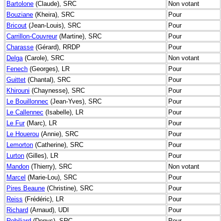
Bartolone
(Claude), SRC
Non votant
Bouziane
(Kheira), SRC
Pour
Bricout
(Jean-Louis), SRC
Pour
Carrillon-Couvreur
(Martine), SRC
Pour
Charasse
(Gérard), RRDP
Pour
Delga
(Carole), SRC
Non votant
Fenech
(Georges), LR
Pour
Guittet
(Chantal), SRC
Pour
Khirouni
(Chaynesse), SRC
Pour
Le Bouillonnec
(Jean-Yves), SRC
Pour
Le Callennec
(Isabelle), LR
Pour
Le Fur
(Marc), LR
Pour
Le Houerou
(Annie), SRC
Pour
Lemorton
(Catherine), SRC
Pour
Lurton
(Gilles), LR
Pour
Mandon
(Thierry), SRC
Non votant
Marcel
(Marie-Lou), SRC
Pour
Pires Beaune
(Christine), SRC
Pour
Reiss
(Frédéric), LR
Pour
Richard
(Arnaud), UDI
Pour
Robiliard
(Denys), SRC
Pour