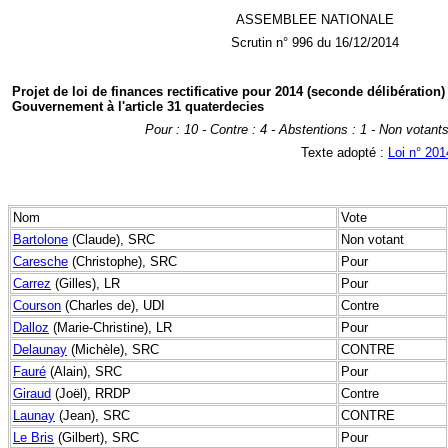
ASSEMBLEE NATIONALE
Scrutin n° 996 du 16/12/2014
Projet de loi de finances rectificative pour 2014 (seconde délibératio
Gouvernement à l'article 31 quaterdecies
Pour : 10 - Contre : 4 - Abstentions : 1 - Non votants
Texte adopté :
Loi n° 20
Nom
Vote
Bartolone
(Claude), SRC
Non votant
Caresche
(Christophe), SRC
Pour
Carrez
(Gilles), LR
Pour
Courson
(Charles de), UDI
Contre
Dalloz
(Marie-Christine), LR
Pour
Delaunay
(Michèle), SRC
CONTRE
Fauré
(Alain), SRC
Pour
Giraud
(Joël), RRDP
Contre
Launay
(Jean), SRC
CONTRE
Le Bris
(Gilbert), SRC
Pour