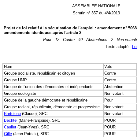
ASSEMBLEE NATIONALE
Scrutin n° 357 du 4/4/2013
Projet de loi relatif à la sécurisation de l'emploi : amendement n° 506
amendements identiques après l'article 2
Pour : 12 - Contre : 40 - Abstentions : 2 - Non votant
Texte adopté :
Lo
Nom
Vote
Groupe socialiste, républicain et citoyen
Contre
Groupe UMP
Contre
Groupe de l'union des démocrates et indépendants
Abstention
Groupe écologiste
Non votant
Groupe de la gauche démocrate et républicaine
Pour
Groupe radical, républicain, démocrate et progressiste
Non votant
Bartolone
(Claude), SRC
Non votant
Bechtel
(Marie-Françoise), SRC
POUR
Caullet
(Jean-Yves), SRC
POUR
Gille
(Jean-Patrick), SRC
POUR