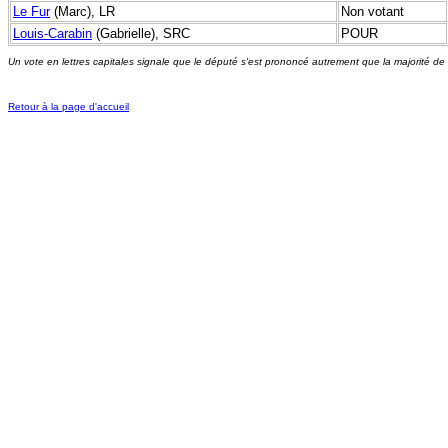
Le Fur
(Marc), LR
Non votant
Louis-Carabin
(Gabrielle), SRC
POUR
Un vote en lettres capitales signale que le député s'est prononcé autrement que la majorité de
Retour à la page d'accueil