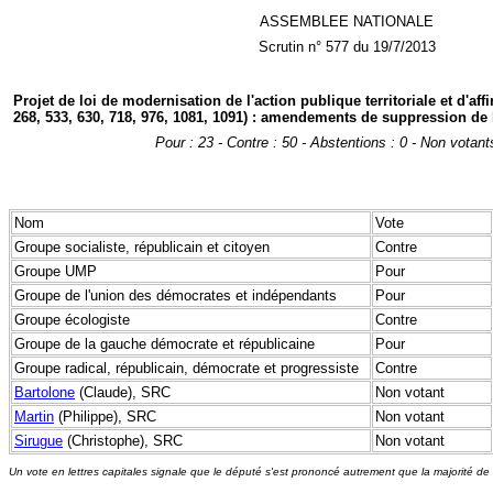
ASSEMBLEE NATIONALE
Scrutin n° 577 du 19/7/2013
Projet de loi de modernisation de l'action publique territoriale et d'af
268, 533, 630, 718, 976, 1081, 1091) : amendements de suppression de l
Pour : 23 - Contre : 50 - Abstentions : 0 - Non votant
Nom
Vote
Groupe socialiste, républicain et citoyen
Contre
Groupe UMP
Pour
Groupe de l'union des démocrates et indépendants
Pour
Groupe écologiste
Contre
Groupe de la gauche démocrate et républicaine
Pour
Groupe radical, républicain, démocrate et progressiste
Contre
Bartolone
(Claude), SRC
Non votant
Martin
(Philippe), SRC
Non votant
Sirugue
(Christophe), SRC
Non votant
Un vote en lettres capitales signale que le député s'est prononcé autrement que la majorité de