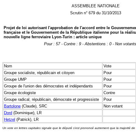
ASSEMBLEE NATIONALE
Scrutin n° 679 du 31/10/2013
Projet de loi autorisant l'approbation de l'accord entre le Gouverneme
française et le Gouvernement de la République italienne pour la réalisa
nouvelle ligne ferroviaire Lyon-Turin : article unique
Pour : 57 - Contre : 9 - Abstentions : 0 - Non votants
Nom
Vote
Groupe socialiste, républicain et citoyen
Pour
Groupe UMP
Pour
Groupe de l'union des démocrates et indépendants
Pour
Groupe écologiste
Contre
Groupe radical, républicain, démocrate et progressiste
Pour
Bartolone
(Claude), SRC
Non votant
Dord
(Dominique), LR
Hetzel
(Patrick), LR
Un vote en lettres capitales signale que le député s'est prononcé autrement que la majorité de