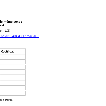
 de même sexe :
e 4
s : 416.
i n° 2013-404 du 17 mai 2013
.
Rectificatif
 son groupe.