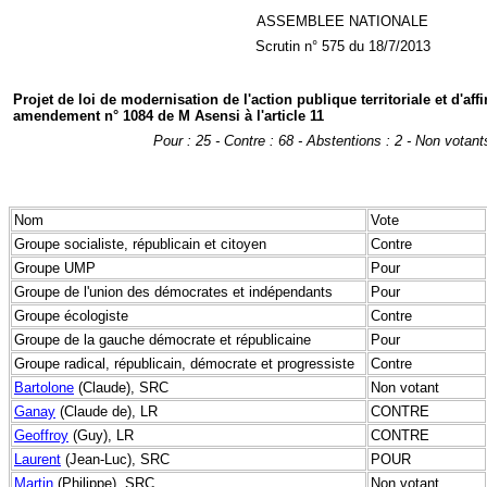
ASSEMBLEE NATIONALE
Scrutin n° 575 du 18/7/2013
Projet de loi de modernisation de l'action publique territoriale et d'af
amendement n° 1084 de M Asensi à l'article 11
Pour : 25 - Contre : 68 - Abstentions : 2 - Non votant
Nom
Vote
Groupe socialiste, républicain et citoyen
Contre
Groupe UMP
Pour
Groupe de l'union des démocrates et indépendants
Pour
Groupe écologiste
Contre
Groupe de la gauche démocrate et républicaine
Pour
Groupe radical, républicain, démocrate et progressiste
Contre
Bartolone
(Claude), SRC
Non votant
Ganay
(Claude de), LR
CONTRE
Geoffroy
(Guy), LR
CONTRE
Laurent
(Jean-Luc), SRC
POUR
Martin
(Philippe), SRC
Non votant