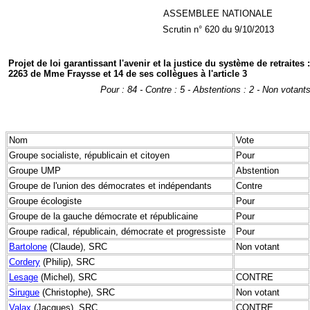
ASSEMBLEE NATIONALE
Scrutin n° 620 du 9/10/2013
Projet de loi garantissant l'avenir et la justice du système de retraite
2263 de Mme Fraysse et 14 de ses collègues à l'article 3
Pour : 84 - Contre : 5 - Abstentions : 2 - Non votants
Nom
Vote
Groupe socialiste, républicain et citoyen
Pour
Groupe UMP
Abstention
Groupe de l'union des démocrates et indépendants
Contre
Groupe écologiste
Pour
Groupe de la gauche démocrate et républicaine
Pour
Groupe radical, républicain, démocrate et progressiste
Pour
Bartolone
(Claude), SRC
Non votant
Cordery
(Philip), SRC
Lesage
(Michel), SRC
CONTRE
Sirugue
(Christophe), SRC
Non votant
Valax
(Jacques), SRC
CONTRE