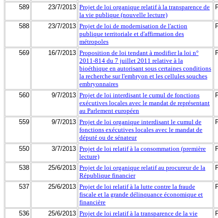
589
23/7/2013
Projet de loi organique relatif à la transparence de
la vie publique (nouvelle lecture)
588
23/7/2013
Projet de loi de modernisation de l'action
publique territoriale et d'affirmation des
métropoles
569
16/7/2013
Proposition de loi tendant à modifier la loi n°
2011-814 du 7 juillet 2011 relative à la
bioéthique en autorisant sous certaines conditions
la recherche sur l'embryon et les cellules souches
embryonnaires
560
9/7/2013
Projet de loi interdisant le cumul de fonctions
exécutives locales avec le mandat de représentant
au Parlement européen
559
9/7/2013
Projet de loi organique interdisant le cumul de
fonctions exécutives locales avec le mandat de
député ou de sénateur
550
3/7/2013
Projet de loi relatif à la consommation (première
lecture)
538
25/6/2013
Projet de loi organique relatif au procureur de la
République financier
537
25/6/2013
Projet de loi relatif à la lutte contre la fraude
fiscale et la grande délinquance économique et
financière
536
25/6/2013
Projet de loi relatif à la transparence de la vie