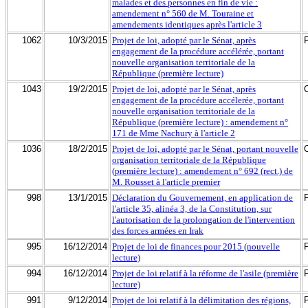
malades et des personnes en fin de vie :
amendement n° 560 de M. Touraine et
amendements identiques après l'article 3
1062
10/3/2015
Projet de loi, adopté par le Sénat, après
engagement de la procédure accélérée, portant
nouvelle organisation territoriale de la
République (première lecture)
1043
19/2/2015
Projet de loi, adopté par le Sénat, après
engagement de la procédure accélerée, portant
nouvelle organisation territoriale de la
République (première lecture) : amendement n°
171 de Mme Nachury à l'article 2
1036
18/2/2015
Projet de loi, adopté par le Sénat, portant nouvelle
organisation territoriale de la République
(première lecture) : amendement n° 692 (rect.) de
M. Rousset à l'article premier
998
13/1/2015
Déclaration du Gouvernement, en application de
l'article 35, alinéa 3, de la Constitution, sur
l'autorisation de la prolongation de l'intervention
des forces armées en Irak
995
16/12/2014
Projet de loi de finances pour 2015 (nouvelle
lecture)
994
16/12/2014
Projet de loi relatif à la réforme de l'asile (première
lecture)
991
9/12/2014
Projet de loi relatif à la délimitation des régions,