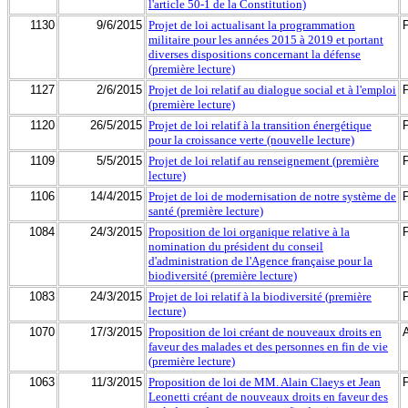
l'article 50-1 de la Constitution)
1130
9/6/2015
Projet de loi actualisant la programmation
militaire pour les années 2015 à 2019 et portant
diverses dispositions concernant la défense
(première lecture)
1127
2/6/2015
Projet de loi relatif au dialogue social et à l'emploi
(première lecture)
1120
26/5/2015
Projet de loi relatif à la transition énergétique
pour la croissance verte (nouvelle lecture)
1109
5/5/2015
Projet de loi relatif au renseignement (première
lecture)
1106
14/4/2015
Projet de loi de modernisation de notre système de
santé (première lecture)
1084
24/3/2015
Proposition de loi organique relative à la
nomination du président du conseil
d'administration de l'Agence française pour la
biodiversité (première lecture)
1083
24/3/2015
Projet de loi relatif à la biodiversité (première
lecture)
1070
17/3/2015
Proposition de loi créant de nouveaux droits en
faveur des malades et des personnes en fin de vie
(première lecture)
1063
11/3/2015
Proposition de loi de MM. Alain Claeys et Jean
Leonetti créant de nouveaux droits en faveur des