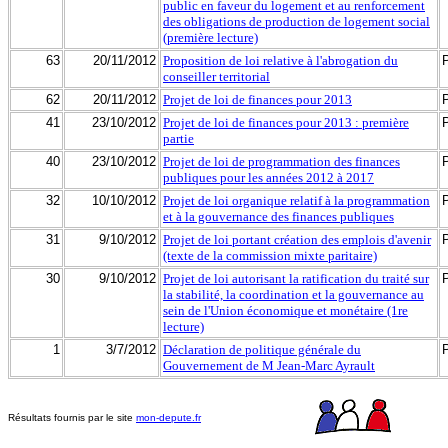
public en faveur du logement et au renforcement
des obligations de production de logement social
(première lecture)
63
20/11/2012
Proposition de loi relative à l'abrogation du
conseiller territorial
62
20/11/2012
Projet de loi de finances pour 2013
41
23/10/2012
Projet de loi de finances pour 2013 : première
partie
40
23/10/2012
Projet de loi de programmation des finances
publiques pour les années 2012 à 2017
32
10/10/2012
Projet de loi organique relatif à la programmation
et à la gouvernance des finances publiques
31
9/10/2012
Projet de loi portant création des emplois d'avenir
(texte de la commission mixte paritaire)
30
9/10/2012
Projet de loi autorisant la ratification du traité sur
la stabilité, la coordination et la gouvernance au
sein de l'Union économique et monétaire (1re
lecture)
1
3/7/2012
Déclaration de politique générale du
Gouvernement de M Jean-Marc Ayrault
Résultats fournis par le site
mon-depute.fr