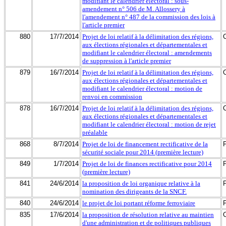
modifiant le calendrier électoral : sous-
amendement n° 506 de M. Allossery à
l'amendement n° 487 de la commission des lois à
l'article premier
880
17/7/2014
Projet de loi relatif à la délimitation des régions,
aux élections régionales et départementales et
modifiant le calendrier électoral : amendements
de suppression à l'article premier
879
16/7/2014
Projet de loi relatif à la délimitation des régions,
aux élections régionales et départementales et
modifiant le calendrier électoral : motion de
renvoi en commission
878
16/7/2014
Projet de loi relatif à la délimitation des régions,
aux élections régionales et départementales et
modifiant le calendrier électoral : motion de rejet
préalable
868
8/7/2014
Projet de loi de financement rectificative de la
sécurité sociale pour 2014 (première lecture)
849
1/7/2014
Projet de loi de finances rectificative pour 2014
(première lecture)
841
24/6/2014
la proposition de loi organique relative à la
nomination des dirigeants de la SNCF.
840
24/6/2014
le projet de loi portant réforme ferroviaire
835
17/6/2014
la proposition de résolution relative au maintien
d'une administration et de politiques publiques