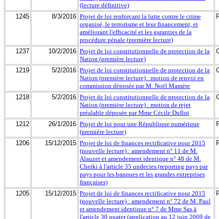
(lecture définitive)
1245
8/3/2016
Projet de loi renforçant la lutte contre le crime
organisé, le terrorisme et leur financement, et
améliorant l'efficacité et les garanties de la
procédure pénale (première lecture)
1237
10/2/2016
Projet de loi constitutionnelle de protection de la
Nation (première lecture)
1219
5/2/2016
Projet de loi constitutionnelle de protection de la
Nation (première lecture) : motion de renvoi en
commission déposée par M. Noël Mamère
1218
5/2/2016
Projet de loi constitutionnelle de protection de la
Nation (première lecture) : motion de rejet
préalable déposée par Mme Cécile Duflot
1212
26/1/2016
Projet de loi pour une République numérique
(première lecture)
1206
15/12/2015
Projet de loi de finances rectificative pour 2015
(nouvelle lecture) : amendement n° 11 de M.
Alauzet et amendement identique n° 48 de M.
Cherki à l'article 35 undecies (reporting pays par
pays pour les banques et les grandes entreprises
françaises)
1205
15/12/2015
Projet de loi de finances rectificative pour 2015
(nouvelle lecture) : amendement n° 72 de M. Paul
et amendement identique n° 7 de Mme Sas à
l'article 30 quater (application au 12 juin 2009 de