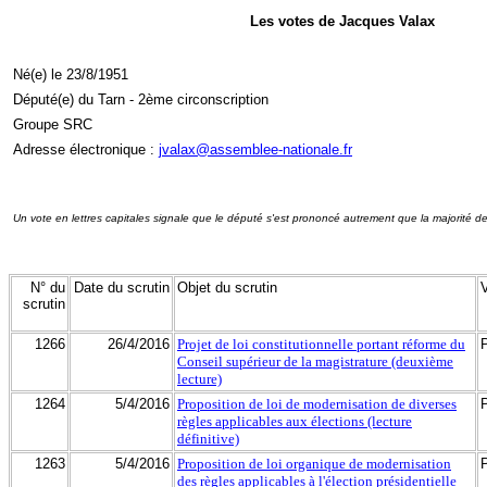
Les votes de Jacques Valax
Né(e) le 23/8/1951
Député(e) du Tarn - 2ème circonscription
Groupe SRC
Adresse électronique :
jvalax@assemblee-nationale.fr
Un vote en lettres capitales signale que le député s'est prononcé autrement que la majorité d
N° du
Date du scrutin
Objet du scrutin
scrutin
1266
26/4/2016
Projet de loi constitutionnelle portant réforme du
Conseil supérieur de la magistrature (deuxième
lecture)
1264
5/4/2016
Proposition de loi de modernisation de diverses
règles applicables aux élections (lecture
définitive)
1263
5/4/2016
Proposition de loi organique de modernisation
des règles applicables à l'élection présidentielle