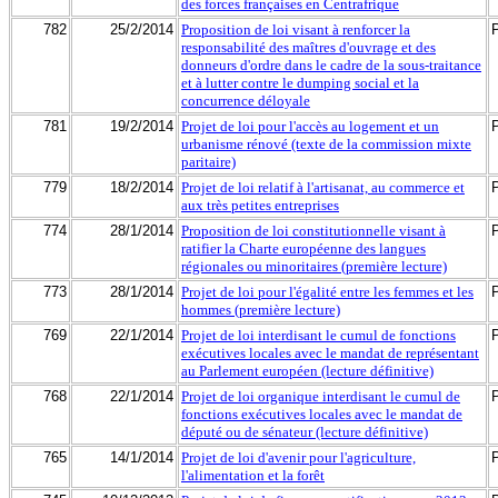
des forces françaises en Centrafrique
782
25/2/2014
Proposition de loi visant à renforcer la
responsabilité des maîtres d'ouvrage et des
donneurs d'ordre dans le cadre de la sous-traitance
et à lutter contre le dumping social et la
concurrence déloyale
781
19/2/2014
Projet de loi pour l'accès au logement et un
urbanisme rénové (texte de la commission mixte
paritaire)
779
18/2/2014
Projet de loi relatif à l'artisanat, au commerce et
aux très petites entreprises
774
28/1/2014
Proposition de loi constitutionnelle visant à
ratifier la Charte européenne des langues
régionales ou minoritaires (première lecture)
773
28/1/2014
Projet de loi pour l'égalité entre les femmes et les
hommes (première lecture)
769
22/1/2014
Projet de loi interdisant le cumul de fonctions
exécutives locales avec le mandat de représentant
au Parlement européen (lecture définitive)
768
22/1/2014
Projet de loi organique interdisant le cumul de
fonctions exécutives locales avec le mandat de
député ou de sénateur (lecture définitive)
765
14/1/2014
Projet de loi d'avenir pour l'agriculture,
l'alimentation et la forêt