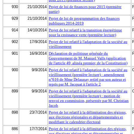
930
21/10/2014
Projet de loi de finances pour 2015 (première
partie)
929
21/10/2014
Projet de loi de programmation des finances
publiques 2014-2019
914
14/10/2014
Projet de loi relatif à la transition énergétique
pour la croissance verte (première lecture)
902
17/9/2014
Projet de loi relatif à l'adaptation de la société au
vieillissement
901
16/9/2014
Déclaration de politique générale du
Gouvernement de M. Manuel Valls (application
de l'article 49, alinéa premier, de la Constitution)
900
9/9/2014
Projet de loi relatif à l'adaptation de la société au
vieillissement (première lecture) : amendement
n°616 de Mme Delaunay retiré par son auteur et
repris par M. Jacquat à l'article 2
899
9/9/2014
Projet de loi relatif à l'adaptation de la société au
vieillissement (première lecture) : motion de
renvoi en commission, présentée par M. Christian
Jacob
898
23/7/2014
Projet de loi relatif à la délimitation des régions,
aux élections régionales et départementales et
modifiant le calendrier électoral
886
17/7/2014
Projet de loi relatif à la délimitation des régions,
aux élections régionales et départementales et