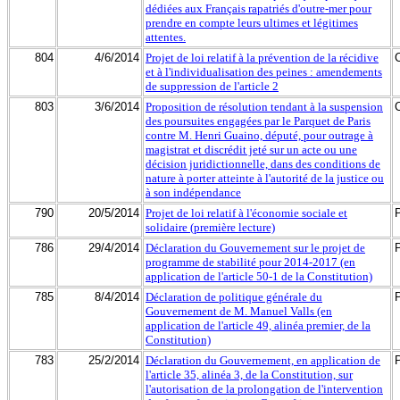
dédiées aux Français rapatriés d'outre-mer pour
prendre en compte leurs ultimes et légitimes
attentes.
804
4/6/2014
Projet de loi relatif à la prévention de la récidive
et à l'individualisation des peines : amendements
de suppression de l'article 2
803
3/6/2014
Proposition de résolution tendant à la suspension
des poursuites engagées par le Parquet de Paris
contre M. Henri Guaino, député, pour outrage à
magistrat et discrédit jeté sur un acte ou une
décision juridictionnelle, dans des conditions de
nature à porter atteinte à l'autorité de la justice ou
à son indépendance
790
20/5/2014
Projet de loi relatif à l'économie sociale et
solidaire (première lecture)
786
29/4/2014
Déclaration du Gouvernement sur le projet de
programme de stabilité pour 2014-2017 (en
application de l'article 50-1 de la Constitution)
785
8/4/2014
Déclaration de politique générale du
Gouvernement de M. Manuel Valls (en
application de l'article 49, alinéa premier, de la
Constitution)
783
25/2/2014
Déclaration du Gouvernement, en application de
l'article 35, alinéa 3, de la Constitution, sur
l'autorisation de la prolongation de l'intervention