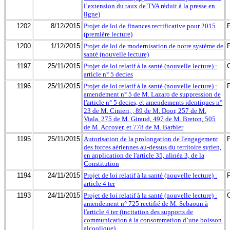
l’extension du taux de TVA réduit à la presse en
ligne)
1202
8/12/2015
Projet de loi de finances rectificative pour 2015
(première lecture)
1200
1/12/2015
Projet de loi de modernisation de notre système de
santé (nouvelle lecture)
1197
25/11/2015
Projet de loi relatif à la santé (nouvelle lecture) :
article n° 5 decies
1196
25/11/2015
Projet de loi relatif à la santé (nouvelle lecture) :
amendement n° 5 de M. Lazaro de suppression de
l'article n° 5 decies, et amendements identiques n°
23 de M. Cinieri, , 89 de M. Door, 257 de M.
Viala, 275 de M. Giraud, 497 de M. Breton, 505
de M. Accoyer, et 778 de M. Barbier
1195
25/11/2015
Autorisation de la prolongation de l'engagement
des forces aériennes au-dessus du territoire syrien,
en application de l'article 35, alinéa 3, de la
Constitution
1194
24/11/2015
Projet de loi relatif à la santé (nouvelle lecture) :
article 4 ter
1193
24/11/2015
Projet de loi relatif à la santé (nouvelle lecture) :
amendement n° 725 rectifié de M. Sebaoun à
l'article 4 ter (incitation des supports de
communication à la consommation d’une boisson
alcoolique)