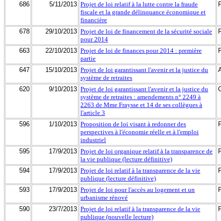
686
5/11/2013
Projet de loi relatif à la lutte contre la fraude
fiscale et la grande délinquance économique et
financière
678
29/10/2013
Projet de loi de financement de la sécurité sociale
pour 2014
663
22/10/2013
Projet de loi de finances pour 2014 : première
partie
647
15/10/2013
Projet de loi garantissant l'avenir et la justice du
système de retraites
620
9/10/2013
Projet de loi garantissant l'avenir et la justice du
système de retraites : amendements n° 2249 à
2263 de Mme Fraysse et 14 de ses collègues à
l'article 3
596
1/10/2013
Proposition de loi visant à redonner des
perspectives à l'économie réelle et à l'emploi
industriel
595
17/9/2013
Projet de loi organique relatif à la transparence de
la vie publique (lecture définitive)
594
17/9/2013
Projet de loi relatif à la transparence de la vie
publique (lecture définitive)
593
17/9/2013
Projet de loi pour l'accès au logement et un
urbanisme rénové
590
23/7/2013
Projet de loi relatif à la transparence de la vie
publique (nouvelle lecture)