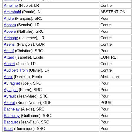
Ameline
(Nicole), LR
Contre
Amirshahi
(Pouria), NI
ABSTENTION
André
(François), SRC
Pour
Apparu
(Benoist), LR
Contre
Appéré
(Nathalie), SRC
Pour
Arribagé
(Laurence), LR
Contre
Asensi
(François), GDR
Contre
Assaf
(Christian), SRC
Pour
Attard
(Isabelle), Ecolo
CONTRE
Aubert
(Julien), LR
Contre
Audibert Troin
(Olivier), LR
Contre
Auroi
(Danielle), Ecolo
Abstention
Aviragnet
(Joël), SRC
Pour
Aylagas
(Pierre), SRC
Pour
Ayrault
(Jean-Marc), SRC
Pour
Azerot
(Bruno Nestor), GDR
POUR
Bachelay
(Alexis), SRC
Pour
Bachelay
(Guillaume), SRC
Pour
Bacquet
(Jean-Paul), SRC
Pour
Baert
(Dominique), SRC
Pour