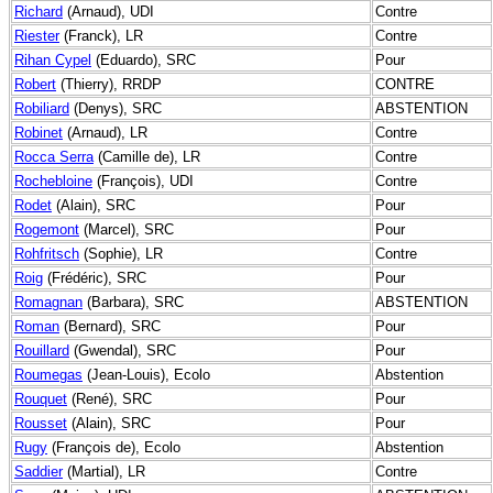
Richard
(Arnaud), UDI
Contre
Riester
(Franck), LR
Contre
Rihan Cypel
(Eduardo), SRC
Pour
Robert
(Thierry), RRDP
CONTRE
Robiliard
(Denys), SRC
ABSTENTION
Robinet
(Arnaud), LR
Contre
Rocca Serra
(Camille de), LR
Contre
Rochebloine
(François), UDI
Contre
Rodet
(Alain), SRC
Pour
Rogemont
(Marcel), SRC
Pour
Rohfritsch
(Sophie), LR
Contre
Roig
(Frédéric), SRC
Pour
Romagnan
(Barbara), SRC
ABSTENTION
Roman
(Bernard), SRC
Pour
Rouillard
(Gwendal), SRC
Pour
Roumegas
(Jean-Louis), Ecolo
Abstention
Rouquet
(René), SRC
Pour
Rousset
(Alain), SRC
Pour
Rugy
(François de), Ecolo
Abstention
Saddier
(Martial), LR
Contre