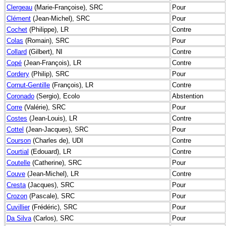
Clergeau
(Marie-Françoise), SRC
Pour
Clément
(Jean-Michel), SRC
Pour
Cochet
(Philippe), LR
Contre
Colas
(Romain), SRC
Pour
Collard
(Gilbert), NI
Contre
Copé
(Jean-François), LR
Contre
Cordery
(Philip), SRC
Pour
Cornut-Gentille
(François), LR
Contre
Coronado
(Sergio), Ecolo
Abstention
Corre
(Valérie), SRC
Pour
Costes
(Jean-Louis), LR
Contre
Cottel
(Jean-Jacques), SRC
Pour
Courson
(Charles de), UDI
Contre
Courtial
(Edouard), LR
Contre
Coutelle
(Catherine), SRC
Pour
Couve
(Jean-Michel), LR
Contre
Cresta
(Jacques), SRC
Pour
Crozon
(Pascale), SRC
Pour
Cuvillier
(Frédéric), SRC
Pour
Da Silva
(Carlos), SRC
Pour