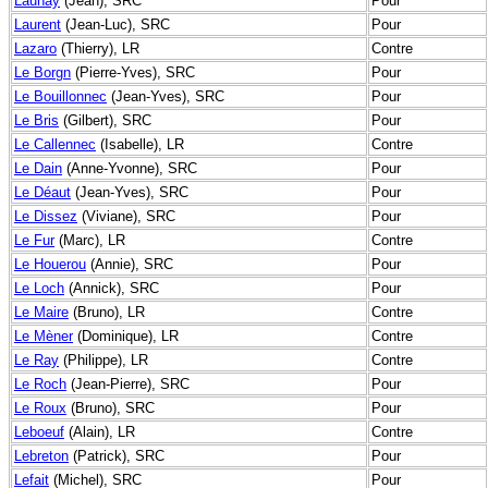
Launay
(Jean), SRC
Pour
Laurent
(Jean-Luc), SRC
Pour
Lazaro
(Thierry), LR
Contre
Le Borgn
(Pierre-Yves), SRC
Pour
Le Bouillonnec
(Jean-Yves), SRC
Pour
Le Bris
(Gilbert), SRC
Pour
Le Callennec
(Isabelle), LR
Contre
Le Dain
(Anne-Yvonne), SRC
Pour
Le Déaut
(Jean-Yves), SRC
Pour
Le Dissez
(Viviane), SRC
Pour
Le Fur
(Marc), LR
Contre
Le Houerou
(Annie), SRC
Pour
Le Loch
(Annick), SRC
Pour
Le Maire
(Bruno), LR
Contre
Le Mèner
(Dominique), LR
Contre
Le Ray
(Philippe), LR
Contre
Le Roch
(Jean-Pierre), SRC
Pour
Le Roux
(Bruno), SRC
Pour
Leboeuf
(Alain), LR
Contre
Lebreton
(Patrick), SRC
Pour
Lefait
(Michel), SRC
Pour