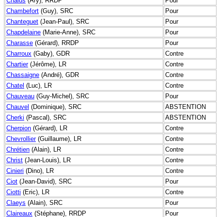
Chalus
(Ary), RRDP
Pour
Chambefort
(Guy), SRC
Pour
Chanteguet
(Jean-Paul), SRC
Pour
Chapdelaine
(Marie-Anne), SRC
Pour
Charasse
(Gérard), RRDP
Pour
Charroux
(Gaby), GDR
Contre
Chartier
(Jérôme), LR
Contre
Chassaigne
(André), GDR
Contre
Chatel
(Luc), LR
Contre
Chauveau
(Guy-Michel), SRC
Pour
Chauvel
(Dominique), SRC
ABSTENTION
Cherki
(Pascal), SRC
ABSTENTION
Cherpion
(Gérard), LR
Contre
Chevrollier
(Guillaume), LR
Contre
Chrétien
(Alain), LR
Contre
Christ
(Jean-Louis), LR
Contre
Cinieri
(Dino), LR
Contre
Ciot
(Jean-David), SRC
Pour
Ciotti
(Eric), LR
Contre
Claeys
(Alain), SRC
Pour
Claireaux
(Stéphane), RRDP
Pour