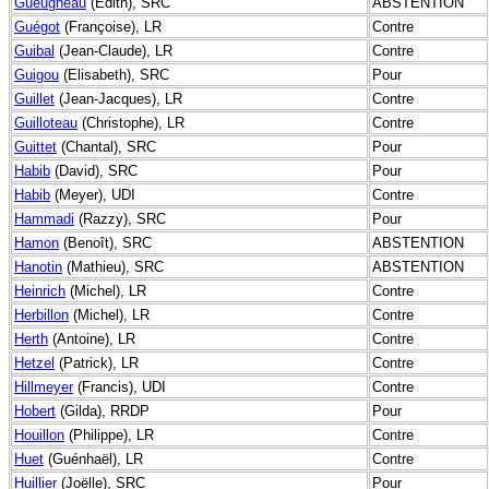
Gueugneau
(Edith), SRC
ABSTENTION
Guégot
(Françoise), LR
Contre
Guibal
(Jean-Claude), LR
Contre
Guigou
(Elisabeth), SRC
Pour
Guillet
(Jean-Jacques), LR
Contre
Guilloteau
(Christophe), LR
Contre
Guittet
(Chantal), SRC
Pour
Habib
(David), SRC
Pour
Habib
(Meyer), UDI
Contre
Hammadi
(Razzy), SRC
Pour
Hamon
(Benoît), SRC
ABSTENTION
Hanotin
(Mathieu), SRC
ABSTENTION
Heinrich
(Michel), LR
Contre
Herbillon
(Michel), LR
Contre
Herth
(Antoine), LR
Contre
Hetzel
(Patrick), LR
Contre
Hillmeyer
(Francis), UDI
Contre
Hobert
(Gilda), RRDP
Pour
Houillon
(Philippe), LR
Contre
Huet
(Guénhaël), LR
Contre
Huillier
(Joëlle), SRC
Pour