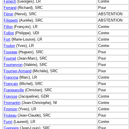
Fenech
(Georges), LR
Contre
Ferrand
(Richard), SRC
Pour
Féron
(Hervé), SRC
ABSTENTION
Filippetti
(Aurélie), SRC
ABSTENTION
Fillon
(François), LR
Contre
Folliot
(Philippe), UDI
Contre
Fort
(Marie-Louise), LR
Contre
Foulon
(Yves), LR
Contre
Fourage
(Hugues), SRC
Pour
Fournel
(Jean-Marc), SRC
Pour
Fourneyron
(Valérie), SRC
Pour
Fournier-Armand
(Michèle), SRC
Pour
Francina
(Marc), LR
Contre
Françaix
(Michel), SRC
Pour
Franqueville
(Christian), SRC
Pour
Fraysse
(Jacqueline), GDR
Contre
Fromantin
(Jean-Christophe), NI
Contre
Fromion
(Yves), LR
Contre
Fruteau
(Jean-Claude), SRC
Pour
Furst
(Laurent), LR
Contre
Gagnaire
(Jean-Louis), SRC
Pour