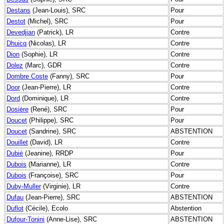
Destans
(Jean-Louis), SRC
Pour
Destot
(Michel), SRC
Pour
Devedjian
(Patrick), LR
Contre
Dhuicq
(Nicolas), LR
Contre
Dion
(Sophie), LR
Contre
Dolez
(Marc), GDR
Contre
Dombre Coste
(Fanny), SRC
Pour
Door
(Jean-Pierre), LR
Contre
Dord
(Dominique), LR
Contre
Dosière
(René), SRC
Pour
Doucet
(Philippe), SRC
Pour
Doucet
(Sandrine), SRC
ABSTENTION
Douillet
(David), LR
Contre
Dubié
(Jeanine), RRDP
Pour
Dubois
(Marianne), LR
Contre
Dubois
(Françoise), SRC
Pour
Duby-Muller
(Virginie), LR
Contre
Dufau
(Jean-Pierre), SRC
ABSTENTION
Duflot
(Cécile), Ecolo
Abstention
Dufour-Tonini
(Anne-Lise), SRC
ABSTENTION