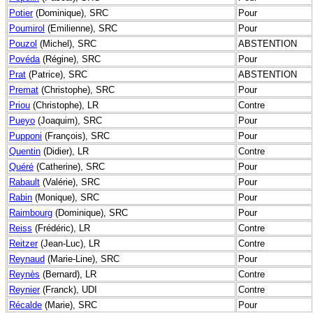
Potier
(Dominique), SRC
Pour
Poumirol
(Emilienne), SRC
Pour
Pouzol
(Michel), SRC
ABSTENTION
Povéda
(Régine), SRC
Pour
Prat
(Patrice), SRC
ABSTENTION
Premat
(Christophe), SRC
Pour
Priou
(Christophe), LR
Contre
Pueyo
(Joaquim), SRC
Pour
Pupponi
(François), SRC
Pour
Quentin
(Didier), LR
Contre
Quéré
(Catherine), SRC
Pour
Rabault
(Valérie), SRC
Pour
Rabin
(Monique), SRC
Pour
Raimbourg
(Dominique), SRC
Pour
Reiss
(Frédéric), LR
Contre
Reitzer
(Jean-Luc), LR
Contre
Reynaud
(Marie-Line), SRC
Pour
Reynès
(Bernard), LR
Contre
Reynier
(Franck), UDI
Contre
Récalde
(Marie), SRC
Pour