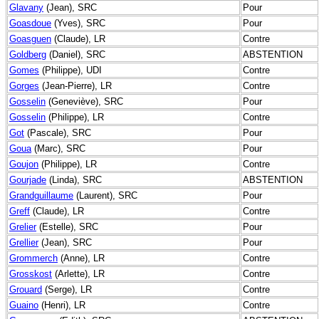
Glavany
(Jean), SRC
Pour
Goasdoue
(Yves), SRC
Pour
Goasguen
(Claude), LR
Contre
Goldberg
(Daniel), SRC
ABSTENTION
Gomes
(Philippe), UDI
Contre
Gorges
(Jean-Pierre), LR
Contre
Gosselin
(Geneviève), SRC
Pour
Gosselin
(Philippe), LR
Contre
Got
(Pascale), SRC
Pour
Goua
(Marc), SRC
Pour
Goujon
(Philippe), LR
Contre
Gourjade
(Linda), SRC
ABSTENTION
Grandguillaume
(Laurent), SRC
Pour
Greff
(Claude), LR
Contre
Grelier
(Estelle), SRC
Pour
Grellier
(Jean), SRC
Pour
Grommerch
(Anne), LR
Contre
Grosskost
(Arlette), LR
Contre
Grouard
(Serge), LR
Contre
Guaino
(Henri), LR
Contre