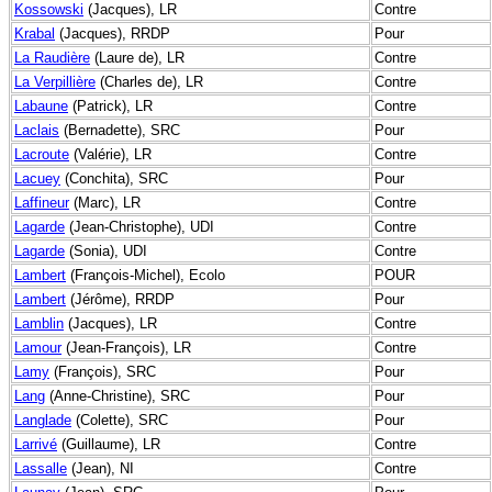
Kossowski
(Jacques), LR
Contre
Krabal
(Jacques), RRDP
Pour
La Raudière
(Laure de), LR
Contre
La Verpillière
(Charles de), LR
Contre
Labaune
(Patrick), LR
Contre
Laclais
(Bernadette), SRC
Pour
Lacroute
(Valérie), LR
Contre
Lacuey
(Conchita), SRC
Pour
Laffineur
(Marc), LR
Contre
Lagarde
(Jean-Christophe), UDI
Contre
Lagarde
(Sonia), UDI
Contre
Lambert
(François-Michel), Ecolo
POUR
Lambert
(Jérôme), RRDP
Pour
Lamblin
(Jacques), LR
Contre
Lamour
(Jean-François), LR
Contre
Lamy
(François), SRC
Pour
Lang
(Anne-Christine), SRC
Pour
Langlade
(Colette), SRC
Pour
Larrivé
(Guillaume), LR
Contre
Lassalle
(Jean), NI
Contre