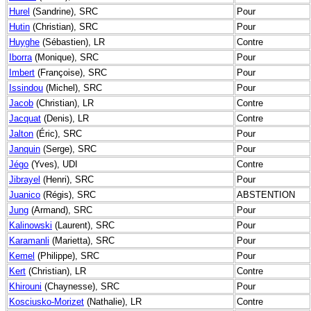
Hurel
(Sandrine), SRC
Pour
Hutin
(Christian), SRC
Pour
Huyghe
(Sébastien), LR
Contre
Iborra
(Monique), SRC
Pour
Imbert
(Françoise), SRC
Pour
Issindou
(Michel), SRC
Pour
Jacob
(Christian), LR
Contre
Jacquat
(Denis), LR
Contre
Jalton
(Éric), SRC
Pour
Janquin
(Serge), SRC
Pour
Jégo
(Yves), UDI
Contre
Jibrayel
(Henri), SRC
Pour
Juanico
(Régis), SRC
ABSTENTION
Jung
(Armand), SRC
Pour
Kalinowski
(Laurent), SRC
Pour
Karamanli
(Marietta), SRC
Pour
Kemel
(Philippe), SRC
Pour
Kert
(Christian), LR
Contre
Khirouni
(Chaynesse), SRC
Pour
Kosciusko-Morizet
(Nathalie), LR
Contre