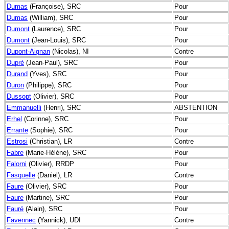
Dumas
(Françoise), SRC
Pour
Dumas
(William), SRC
Pour
Dumont
(Laurence), SRC
Pour
Dumont
(Jean-Louis), SRC
Pour
Dupont-Aignan
(Nicolas), NI
Contre
Dupré
(Jean-Paul), SRC
Pour
Durand
(Yves), SRC
Pour
Duron
(Philippe), SRC
Pour
Dussopt
(Olivier), SRC
Pour
Emmanuelli
(Henri), SRC
ABSTENTION
Erhel
(Corinne), SRC
Pour
Errante
(Sophie), SRC
Pour
Estrosi
(Christian), LR
Contre
Fabre
(Marie-Hélène), SRC
Pour
Falorni
(Olivier), RRDP
Pour
Fasquelle
(Daniel), LR
Contre
Faure
(Olivier), SRC
Pour
Faure
(Martine), SRC
Pour
Fauré
(Alain), SRC
Pour
Favennec
(Yannick), UDI
Contre