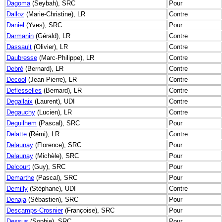
Dagoma
(Seybah), SRC
Pour
Dalloz
(Marie-Christine), LR
Contre
Daniel
(Yves), SRC
Pour
Darmanin
(Gérald), LR
Contre
Dassault
(Olivier), LR
Contre
Daubresse
(Marc-Philippe), LR
Contre
Debré
(Bernard), LR
Contre
Decool
(Jean-Pierre), LR
Contre
Deflesselles
(Bernard), LR
Contre
Degallaix
(Laurent), UDI
Contre
Degauchy
(Lucien), LR
Contre
Deguilhem
(Pascal), SRC
Pour
Delatte
(Rémi), LR
Contre
Delaunay
(Florence), SRC
Pour
Delaunay
(Michèle), SRC
Pour
Delcourt
(Guy), SRC
Pour
Demarthe
(Pascal), SRC
Pour
Demilly
(Stéphane), UDI
Contre
Denaja
(Sébastien), SRC
Pour
Descamps-Crosnier
(Françoise), SRC
Pour
Dessus
(Sophie), SRC
Pour