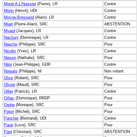
Morel-A-L'Huissier
(Pierre), LR
Contre
Morin
(Hervé), UDI
Contre
Moyne-Bressand
(Alain), LR
Contre
Muet
(Pierre-Alain), SRC
ABSTENTION
Myard
(Jacques), LR
Contre
Nachury
(Dominique), LR
Contre
Nauche
(Philippe), SRC
Pour
Nicolin
(Yves), LR
Contre
Nieson
(Nathalie), SRC
Pour
Nilor
(Jean-Philippe), GDR
Contre
Noguès
(Philippe), NI
Non votant
Olive
(Robert), SRC
Pour
Olivier
(Maud), SRC
Pour
Ollier
(Patrick), LR
Contre
Orliac
(Dominique), RRDP
Pour
Orphe
(Monique), SRC
Pour
Pajon
(Michel), SRC
Pour
Pancher
(Bertrand), UDI
Contre
Pane
(Luce), SRC
Pour
Paul
(Christian), SRC
ABSTENTION