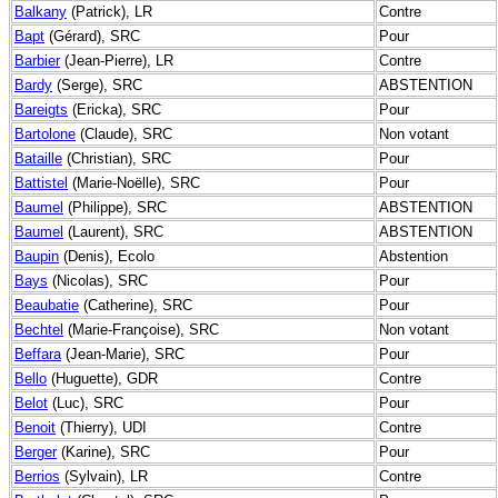
Balkany
(Patrick), LR
Contre
Bapt
(Gérard), SRC
Pour
Barbier
(Jean-Pierre), LR
Contre
Bardy
(Serge), SRC
ABSTENTION
Bareigts
(Ericka), SRC
Pour
Bartolone
(Claude), SRC
Non votant
Bataille
(Christian), SRC
Pour
Battistel
(Marie-Noëlle), SRC
Pour
Baumel
(Philippe), SRC
ABSTENTION
Baumel
(Laurent), SRC
ABSTENTION
Baupin
(Denis), Ecolo
Abstention
Bays
(Nicolas), SRC
Pour
Beaubatie
(Catherine), SRC
Pour
Bechtel
(Marie-Françoise), SRC
Non votant
Beffara
(Jean-Marie), SRC
Pour
Bello
(Huguette), GDR
Contre
Belot
(Luc), SRC
Pour
Benoit
(Thierry), UDI
Contre
Berger
(Karine), SRC
Pour
Berrios
(Sylvain), LR
Contre