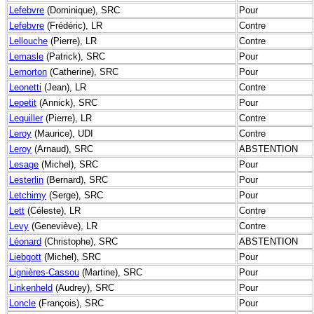
Lefebvre
(Dominique), SRC
Pour
Lefebvre
(Frédéric), LR
Contre
Lellouche
(Pierre), LR
Contre
Lemasle
(Patrick), SRC
Pour
Lemorton
(Catherine), SRC
Pour
Leonetti
(Jean), LR
Contre
Lepetit
(Annick), SRC
Pour
Lequiller
(Pierre), LR
Contre
Leroy
(Maurice), UDI
Contre
Leroy
(Arnaud), SRC
ABSTENTION
Lesage
(Michel), SRC
Pour
Lesterlin
(Bernard), SRC
Pour
Letchimy
(Serge), SRC
Pour
Lett
(Céleste), LR
Contre
Levy
(Geneviève), LR
Contre
Léonard
(Christophe), SRC
ABSTENTION
Liebgott
(Michel), SRC
Pour
Lignières-Cassou
(Martine), SRC
Pour
Linkenheld
(Audrey), SRC
Pour
Loncle
(François), SRC
Pour