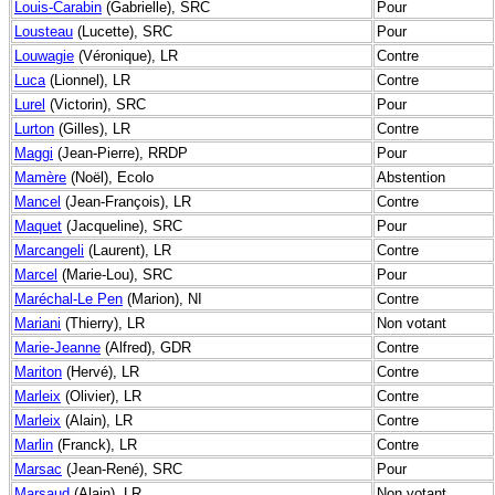
Louis-Carabin
(Gabrielle), SRC
Pour
Lousteau
(Lucette), SRC
Pour
Louwagie
(Véronique), LR
Contre
Luca
(Lionnel), LR
Contre
Lurel
(Victorin), SRC
Pour
Lurton
(Gilles), LR
Contre
Maggi
(Jean-Pierre), RRDP
Pour
Mamère
(Noël), Ecolo
Abstention
Mancel
(Jean-François), LR
Contre
Maquet
(Jacqueline), SRC
Pour
Marcangeli
(Laurent), LR
Contre
Marcel
(Marie-Lou), SRC
Pour
Maréchal-Le Pen
(Marion), NI
Contre
Mariani
(Thierry), LR
Non votant
Marie-Jeanne
(Alfred), GDR
Contre
Mariton
(Hervé), LR
Contre
Marleix
(Olivier), LR
Contre
Marleix
(Alain), LR
Contre
Marlin
(Franck), LR
Contre
Marsac
(Jean-René), SRC
Pour
Marsaud
(Alain), LR
Non votant