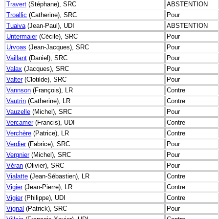
Travert
(Stéphane), SRC
ABSTENTION
Troallic
(Catherine), SRC
Pour
Tuaiva
(Jean-Paul), UDI
ABSTENTION
Untermaier
(Cécile), SRC
Pour
Urvoas
(Jean-Jacques), SRC
Pour
Vaillant
(Daniel), SRC
Pour
Valax
(Jacques), SRC
Pour
Valter
(Clotilde), SRC
Pour
Vannson
(François), LR
Contre
Vautrin
(Catherine), LR
Contre
Vauzelle
(Michel), SRC
Pour
Vercamer
(Francis), UDI
Contre
Verchère
(Patrice), LR
Contre
Verdier
(Fabrice), SRC
Pour
Vergnier
(Michel), SRC
Pour
Véran
(Olivier), SRC
Pour
Vialatte
(Jean-Sébastien), LR
Contre
Vigier
(Jean-Pierre), LR
Contre
Vigier
(Philippe), UDI
Contre
Vignal
(Patrick), SRC
Pour