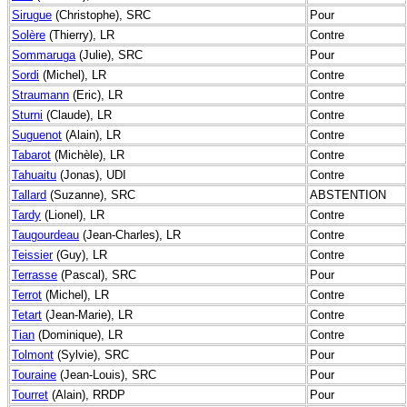
Sirugue
(Christophe), SRC
Pour
Solère
(Thierry), LR
Contre
Sommaruga
(Julie), SRC
Pour
Sordi
(Michel), LR
Contre
Straumann
(Eric), LR
Contre
Sturni
(Claude), LR
Contre
Suguenot
(Alain), LR
Contre
Tabarot
(Michèle), LR
Contre
Tahuaitu
(Jonas), UDI
Contre
Tallard
(Suzanne), SRC
ABSTENTION
Tardy
(Lionel), LR
Contre
Taugourdeau
(Jean-Charles), LR
Contre
Teissier
(Guy), LR
Contre
Terrasse
(Pascal), SRC
Pour
Terrot
(Michel), LR
Contre
Tetart
(Jean-Marie), LR
Contre
Tian
(Dominique), LR
Contre
Tolmont
(Sylvie), SRC
Pour
Touraine
(Jean-Louis), SRC
Pour
Tourret
(Alain), RRDP
Pour