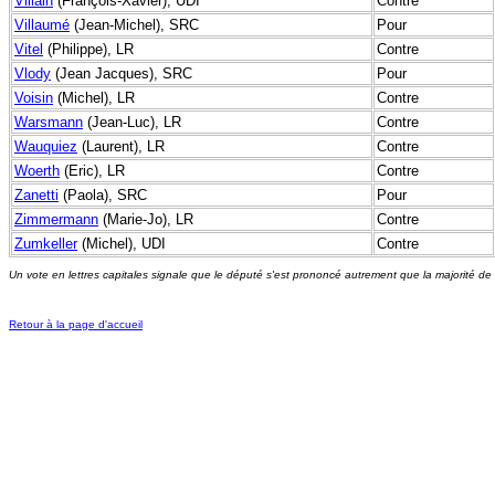
Villain
(François-Xavier), UDI
Contre
Villaumé
(Jean-Michel), SRC
Pour
Vitel
(Philippe), LR
Contre
Vlody
(Jean Jacques), SRC
Pour
Voisin
(Michel), LR
Contre
Warsmann
(Jean-Luc), LR
Contre
Wauquiez
(Laurent), LR
Contre
Woerth
(Eric), LR
Contre
Zanetti
(Paola), SRC
Pour
Zimmermann
(Marie-Jo), LR
Contre
Zumkeller
(Michel), UDI
Contre
Un vote en lettres capitales signale que le député s'est prononcé autrement que la majorité de
Retour à la page d'accueil