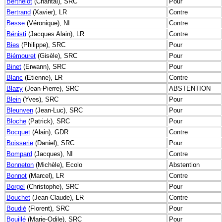
Berthelot
(Chantal), SRC
Pour
Bertrand
(Xavier), LR
Contre
Besse
(Véronique), NI
Contre
Bénisti
(Jacques Alain), LR
Contre
Bies
(Philippe), SRC
Pour
Biémouret
(Gisèle), SRC
Pour
Binet
(Erwann), SRC
Pour
Blanc
(Etienne), LR
Contre
Blazy
(Jean-Pierre), SRC
ABSTENTION
Blein
(Yves), SRC
Pour
Bleunven
(Jean-Luc), SRC
Pour
Bloche
(Patrick), SRC
Pour
Bocquet
(Alain), GDR
Contre
Boisserie
(Daniel), SRC
Pour
Bompard
(Jacques), NI
Contre
Bonneton
(Michèle), Ecolo
Abstention
Bonnot
(Marcel), LR
Contre
Borgel
(Christophe), SRC
Pour
Bouchet
(Jean-Claude), LR
Contre
Boudié
(Florent), SRC
Pour
Bouillé
(Marie-Odile), SRC
Pour