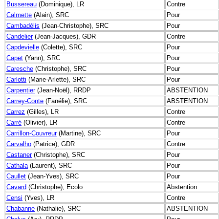
Bussereau
(Dominique), LR
Contre
Calmette
(Alain), SRC
Pour
Cambadélis
(Jean-Christophe), SRC
Pour
Candelier
(Jean-Jacques), GDR
Contre
Capdevielle
(Colette), SRC
Pour
Capet
(Yann), SRC
Pour
Caresche
(Christophe), SRC
Pour
Carlotti
(Marie-Arlette), SRC
Pour
Carpentier
(Jean-Noël), RRDP
ABSTENTION
Carrey-Conte
(Fanélie), SRC
ABSTENTION
Carrez
(Gilles), LR
Contre
Carré
(Olivier), LR
Contre
Carrillon-Couvreur
(Martine), SRC
Pour
Carvalho
(Patrice), GDR
Contre
Castaner
(Christophe), SRC
Pour
Cathala
(Laurent), SRC
Pour
Caullet
(Jean-Yves), SRC
Pour
Cavard
(Christophe), Ecolo
Abstention
Censi
(Yves), LR
Contre
Chabanne
(Nathalie), SRC
ABSTENTION