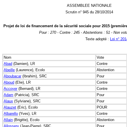
ASSEMBLEE NATIONALE
Scrutin n° 945 du 28/10/2014
Projet de loi de financement de la sécurité sociale pour 2015 (première
Pour : 270 - Contre : 245 - Abstentions : 51 - Non vota
Texte adopté :
Loi n° 20
Nom
Vote
Abad
(Damien), LR
Contre
Abeille
(Laurence), Ecolo
Abstention
Aboubacar
(Ibrahim), SRC
Pour
Aboud
(Elie), LR
Contre
Accoyer
(Bernard), LR
Contre
Adam
(Patricia), SRC
Pour
Alaux
(Sylviane), SRC
Pour
Alauzet
(Eric), Ecolo
POUR
Albarello
(Yves), LR
Contre
Allain
(Brigitte), Ecolo
Abstention
Allossery
(Jean-Pierre), SRC
Pour