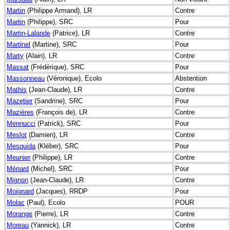
Martin
(Philippe Armand), LR
Contre
Martin
(Philippe), SRC
Pour
Martin-Lalande
(Patrice), LR
Contre
Martinel
(Martine), SRC
Pour
Marty
(Alain), LR
Contre
Massat
(Frédérique), SRC
Pour
Massonneau
(Véronique), Ecolo
Abstention
Mathis
(Jean-Claude), LR
Contre
Mazetier
(Sandrine), SRC
Pour
Mazières
(François de), LR
Contre
Mennucci
(Patrick), SRC
Pour
Meslot
(Damien), LR
Contre
Mesquida
(Kléber), SRC
Pour
Meunier
(Philippe), LR
Contre
Ménard
(Michel), SRC
Pour
Mignon
(Jean-Claude), LR
Contre
Moignard
(Jacques), RRDP
Pour
Molac
(Paul), Ecolo
POUR
Morange
(Pierre), LR
Contre
Moreau
(Yannick), LR
Contre