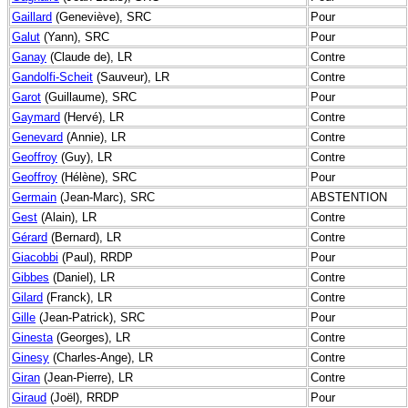
Gaillard
(Geneviève), SRC
Pour
Galut
(Yann), SRC
Pour
Ganay
(Claude de), LR
Contre
Gandolfi-Scheit
(Sauveur), LR
Contre
Garot
(Guillaume), SRC
Pour
Gaymard
(Hervé), LR
Contre
Genevard
(Annie), LR
Contre
Geoffroy
(Guy), LR
Contre
Geoffroy
(Hélène), SRC
Pour
Germain
(Jean-Marc), SRC
ABSTENTION
Gest
(Alain), LR
Contre
Gérard
(Bernard), LR
Contre
Giacobbi
(Paul), RRDP
Pour
Gibbes
(Daniel), LR
Contre
Gilard
(Franck), LR
Contre
Gille
(Jean-Patrick), SRC
Pour
Ginesta
(Georges), LR
Contre
Ginesy
(Charles-Ange), LR
Contre
Giran
(Jean-Pierre), LR
Contre
Giraud
(Joël), RRDP
Pour