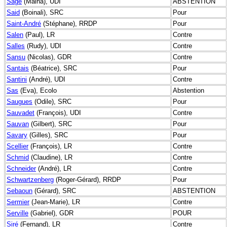
Sage
(Maina), UDI
ABSTENTION
Said
(Boinali), SRC
Pour
Saint-André
(Stéphane), RRDP
Pour
Salen
(Paul), LR
Contre
Salles
(Rudy), UDI
Contre
Sansu
(Nicolas), GDR
Contre
Santais
(Béatrice), SRC
Pour
Santini
(André), UDI
Contre
Sas
(Eva), Ecolo
Abstention
Saugues
(Odile), SRC
Pour
Sauvadet
(François), UDI
Contre
Sauvan
(Gilbert), SRC
Pour
Savary
(Gilles), SRC
Pour
Scellier
(François), LR
Contre
Schmid
(Claudine), LR
Contre
Schneider
(André), LR
Contre
Schwartzenberg
(Roger-Gérard), RRDP
Pour
Sebaoun
(Gérard), SRC
ABSTENTION
Sermier
(Jean-Marie), LR
Contre
Serville
(Gabriel), GDR
POUR
Siré
(Fernand), LR
Contre