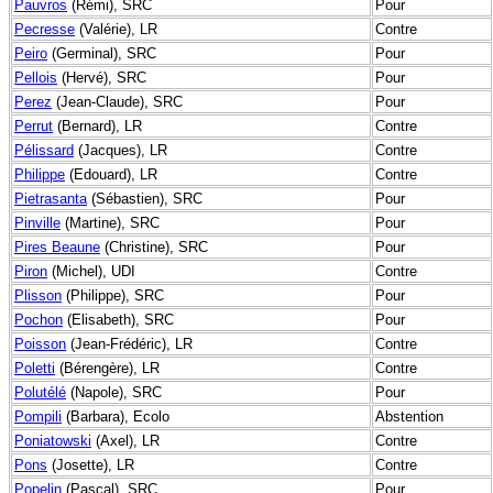
Pauvros
(Rémi), SRC
Pour
Pecresse
(Valérie), LR
Contre
Peiro
(Germinal), SRC
Pour
Pellois
(Hervé), SRC
Pour
Perez
(Jean-Claude), SRC
Pour
Perrut
(Bernard), LR
Contre
Pélissard
(Jacques), LR
Contre
Philippe
(Edouard), LR
Contre
Pietrasanta
(Sébastien), SRC
Pour
Pinville
(Martine), SRC
Pour
Pires Beaune
(Christine), SRC
Pour
Piron
(Michel), UDI
Contre
Plisson
(Philippe), SRC
Pour
Pochon
(Elisabeth), SRC
Pour
Poisson
(Jean-Frédéric), LR
Contre
Poletti
(Bérengère), LR
Contre
Polutélé
(Napole), SRC
Pour
Pompili
(Barbara), Ecolo
Abstention
Poniatowski
(Axel), LR
Contre
Pons
(Josette), LR
Contre
Popelin
(Pascal), SRC
Pour