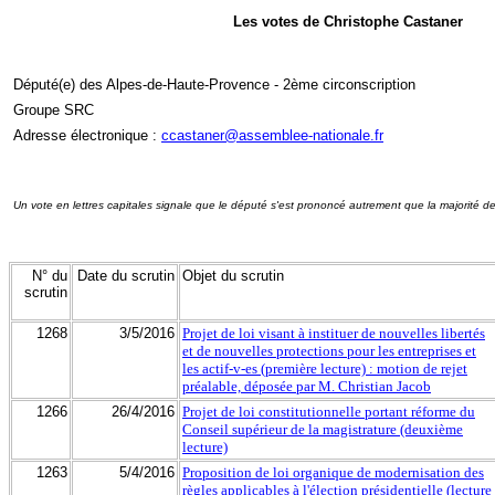
Les votes de Christophe Castaner
Député(e) des Alpes-de-Haute-Provence - 2ème circonscription
Groupe SRC
Adresse électronique :
ccastaner@assemblee-nationale.fr
Un vote en lettres capitales signale que le député s'est prononcé autrement que la majorité d
N° du
Date du scrutin
Objet du scrutin
scrutin
1268
3/5/2016
Projet de loi visant à instituer de nouvelles libertés
et de nouvelles protections pour les entreprises et
les actif-v-es (première lecture) : motion de rejet
préalable, déposée par M. Christian Jacob
1266
26/4/2016
Projet de loi constitutionnelle portant réforme du
Conseil supérieur de la magistrature (deuxième
lecture)
1263
5/4/2016
Proposition de loi organique de modernisation des
règles applicables à l'élection présidentielle (lecture