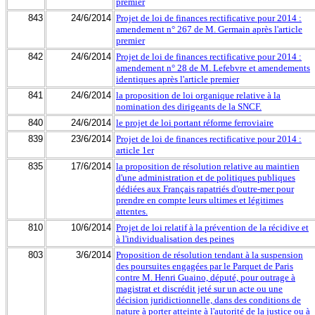
premier
843
24/6/2014
Projet de loi de finances rectificative pour 2014 :
amendement n° 267 de M. Germain après l'article
premier
842
24/6/2014
Projet de loi de finances rectificative pour 2014 :
amendement n° 28 de M. Lefebvre et amendements
identiques après l'article premier
841
24/6/2014
la proposition de loi organique relative à la
nomination des dirigeants de la SNCF.
840
24/6/2014
le projet de loi portant réforme ferroviaire
839
23/6/2014
Projet de loi de finances rectificative pour 2014 :
article 1er
835
17/6/2014
la proposition de résolution relative au maintien
d'une administration et de politiques publiques
dédiées aux Français rapatriés d'outre-mer pour
prendre en compte leurs ultimes et légitimes
attentes.
810
10/6/2014
Projet de loi relatif à la prévention de la récidive et
à l'individualisation des peines
803
3/6/2014
Proposition de résolution tendant à la suspension
des poursuites engagées par le Parquet de Paris
contre M. Henri Guaino, député, pour outrage à
magistrat et discrédit jeté sur un acte ou une
décision juridictionnelle, dans des conditions de
nature à porter atteinte à l'autorité de la justice ou à