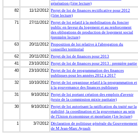
génération (1ère lecture)
82
11/12/2012
Projet de loi de finances rectificative pour 2012
(1ère lecture)
71
27/11/2012
Projet de loi relatif à la mobilisation du foncier
public en faveur du logement et au renforcement
des obligations de production de logement social
(première lecture)
63
20/11/2012
Proposition de loi relative à l'abrogation du
conseiller territorial
62
20/11/2012
Projet de loi de finances pour 2013
41
23/10/2012
Projet de loi de finances pour 2013 : première partie
40
23/10/2012
Projet de loi de programmation des finances
publiques pour les années 2012 à 2017
32
10/10/2012
Projet de loi organique relatif à la programmation et
à la gouvernance des finances publiques
31
9/10/2012
Projet de loi portant création des emplois d'avenir
(texte de la commission mixte paritaire)
30
9/10/2012
Projet de loi autorisant la ratification du traité sur la
stabilité, la coordination et la gouvernance au sein
de l'Union économique et monétaire (1re lecture)
1
3/7/2012
Déclaration de politique générale du Gouvernement
de M Jean-Marc Ayrault