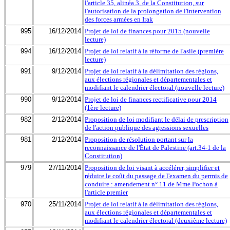
l'article 35, alinéa 3, de la Constitution, sur
l'autorisation de la prolongation de l'intervention
des forces armées en Irak
995
16/12/2014
Projet de loi de finances pour 2015 (nouvelle
lecture)
994
16/12/2014
Projet de loi relatif à la réforme de l'asile (première
lecture)
991
9/12/2014
Projet de loi relatif à la délimitation des régions,
aux élections régionales et départementales et
modifiant le calendrier électoral (nouvelle lecture)
990
9/12/2014
Projet de loi de finances rectificative pour 2014
(1ère lecture)
982
2/12/2014
Proposition de loi modifiant le délai de prescription
de l'action publique des agressions sexuelles
981
2/12/2014
Proposition de résolution portant sur la
reconnaissance de l'État de Palestine (art.34-1 de la
Constitution)
979
27/11/2014
Proposition de loi visant à accélérer, simplifier et
réduire le coût du passage de l'examen du permis de
conduire : amendement n° 11 de Mme Pochon à
l'article premier
970
25/11/2014
Projet de loi relatif à la délimitation des régions,
aux élections régionales et départementales et
modifiant le calendrier électoral (deuxième lecture)