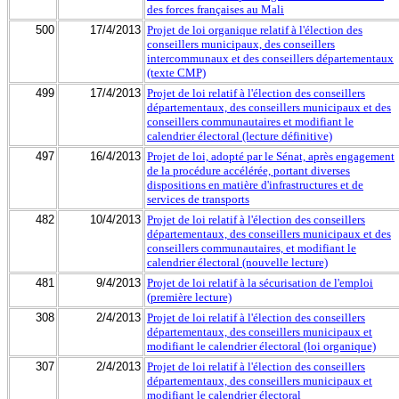
des forces françaises au Mali
500
17/4/2013
Projet de loi organique relatif à l'élection des
conseillers municipaux, des conseillers
intercommunaux et des conseillers départementaux
(texte CMP)
499
17/4/2013
Projet de loi relatif à l'élection des conseillers
départementaux, des conseillers municipaux et des
conseillers communautaires et modifiant le
calendrier électoral (lecture définitive)
497
16/4/2013
Projet de loi, adopté par le Sénat, après engagement
de la procédure accélérée, portant diverses
dispositions en matière d'infrastructures et de
services de transports
482
10/4/2013
Projet de loi relatif à l'élection des conseillers
départementaux, des conseillers municipaux et des
conseillers communautaires, et modifiant le
calendrier électoral (nouvelle lecture)
481
9/4/2013
Projet de loi relatif à la sécurisation de l'emploi
(première lecture)
308
2/4/2013
Projet de loi relatif à l'élection des conseillers
départementaux, des conseillers municipaux et
modifiant le calendrier électoral (loi organique)
307
2/4/2013
Projet de loi relatif à l'élection des conseillers
départementaux, des conseillers municipaux et
modifiant le calendrier électoral