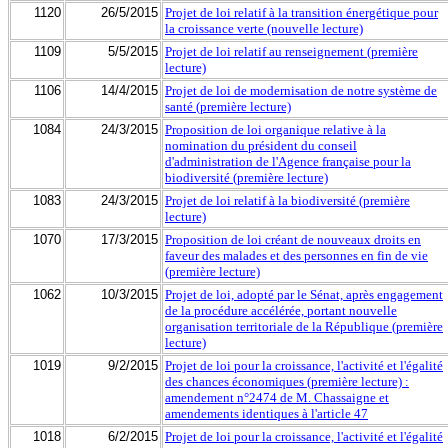
1120
26/5/2015
Projet de loi relatif à la transition énergétique pour
la croissance verte (nouvelle lecture)
1109
5/5/2015
Projet de loi relatif au renseignement (première
lecture)
1106
14/4/2015
Projet de loi de modernisation de notre système de
santé (première lecture)
1084
24/3/2015
Proposition de loi organique relative à la
nomination du président du conseil
d'administration de l'Agence française pour la
biodiversité (première lecture)
1083
24/3/2015
Projet de loi relatif à la biodiversité (première
lecture)
1070
17/3/2015
Proposition de loi créant de nouveaux droits en
faveur des malades et des personnes en fin de vie
(première lecture)
1062
10/3/2015
Projet de loi, adopté par le Sénat, après engagement
de la procédure accélérée, portant nouvelle
organisation territoriale de la République (première
lecture)
1019
9/2/2015
Projet de loi pour la croissance, l'activité et l'égalité
des chances économiques (première lecture) :
amendement n°2474 de M. Chassaigne et
amendements identiques à l'article 47
1018
6/2/2015
Projet de loi pour la croissance, l'activité et l'égalité