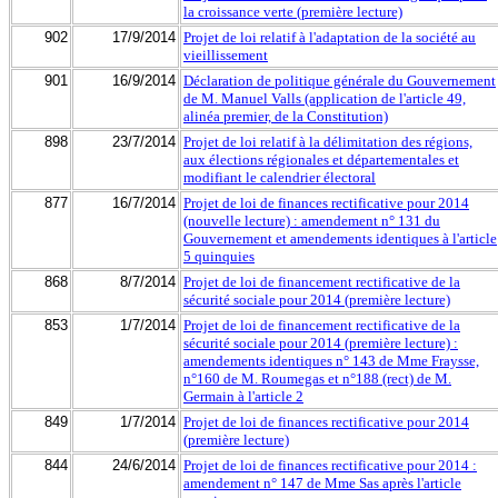
la croissance verte (première lecture)
902
17/9/2014
Projet de loi relatif à l'adaptation de la société au
vieillissement
901
16/9/2014
Déclaration de politique générale du Gouvernement
de M. Manuel Valls (application de l'article 49,
alinéa premier, de la Constitution)
898
23/7/2014
Projet de loi relatif à la délimitation des régions,
aux élections régionales et départementales et
modifiant le calendrier électoral
877
16/7/2014
Projet de loi de finances rectificative pour 2014
(nouvelle lecture) : amendement n° 131 du
Gouvernement et amendements identiques à l'article
5 quinquies
868
8/7/2014
Projet de loi de financement rectificative de la
sécurité sociale pour 2014 (première lecture)
853
1/7/2014
Projet de loi de financement rectificative de la
sécurité sociale pour 2014 (première lecture) :
amendements identiques n° 143 de Mme Fraysse,
n°160 de M. Roumegas et n°188 (rect) de M.
Germain à l'article 2
849
1/7/2014
Projet de loi de finances rectificative pour 2014
(première lecture)
844
24/6/2014
Projet de loi de finances rectificative pour 2014 :
amendement n° 147 de Mme Sas après l'article