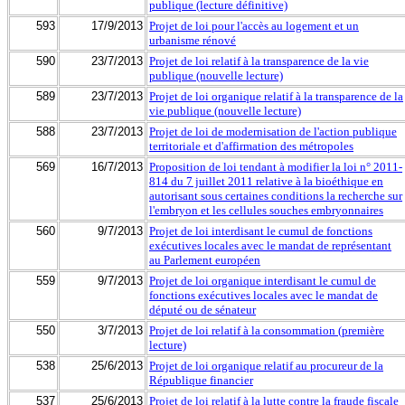
publique (lecture définitive)
593
17/9/2013
Projet de loi pour l'accès au logement et un
urbanisme rénové
590
23/7/2013
Projet de loi relatif à la transparence de la vie
publique (nouvelle lecture)
589
23/7/2013
Projet de loi organique relatif à la transparence de la
vie publique (nouvelle lecture)
588
23/7/2013
Projet de loi de modernisation de l'action publique
territoriale et d'affirmation des métropoles
569
16/7/2013
Proposition de loi tendant à modifier la loi n° 2011-
814 du 7 juillet 2011 relative à la bioéthique en
autorisant sous certaines conditions la recherche sur
l'embryon et les cellules souches embryonnaires
560
9/7/2013
Projet de loi interdisant le cumul de fonctions
exécutives locales avec le mandat de représentant
au Parlement européen
559
9/7/2013
Projet de loi organique interdisant le cumul de
fonctions exécutives locales avec le mandat de
député ou de sénateur
550
3/7/2013
Projet de loi relatif à la consommation (première
lecture)
538
25/6/2013
Projet de loi organique relatif au procureur de la
République financier
537
25/6/2013
Projet de loi relatif à la lutte contre la fraude fiscale