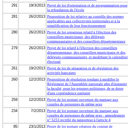
291
19/3/2013
Projet de loi d'orientation et de programmation pour
la refondation de l'école
281
26/2/2013
Proposition de loi relative au contrôle des normes
applicables aux collectivités territoriales et à la
simplification de leur fonctionnement
280
26/2/2013
Projet de loi organique relatif à l'élection des
conseillers municipaux, des délégués
communautaires et des conseillers départementaux
279
26/2/2013
Projet de loi relatif à l'élection des conseillers
départementaux, des conseillers municipaux et des
délégués communautaires, et modifiant le calendrier
électoral
261
19/2/2013
Projet de loi de séparation et de régulation des
activités bancaires
260
12/2/2013
Proposition de résolution tendant à modifier le
Règlement de l'Assemblée nationale afin d'instaurer
la faculté, pour les groupes politiques, de se doter
d'une coprésidence paritaire
259
12/2/2013
Projet de loi portant ouverture du mariage aux
couples de personnes de même sexe
234
7/2/2013
Projet de loi portant ouverture du mariage aux
couples de personnes de même sexe : amendement
n° 5253 rectifié du rapporteur à l'article 4
85
23/1/2013
Projet de loi portant création du contrat de