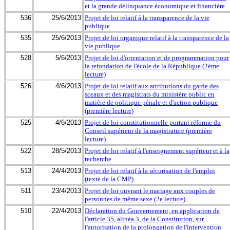
et la grande délinquance économique et financière
536
25/6/2013
Projet de loi relatif à la transparence de la vie
publique
535
25/6/2013
Projet de loi organique relatif à la transparence de la
vie publique
528
5/6/2013
Projet de loi d'orientation et de programmation pour
la refondation de l'école de la République (2ème
lecture)
526
4/6/2013
Projet de loi relatif aux attributions du garde des
sceaux et des magistrats du ministère public en
matière de politique pénale et d'action publique
(première lecture)
525
4/6/2013
Projet de loi constitutionnelle portant réforme du
Conseil supérieur de la magistrature (première
lecture)
522
28/5/2013
Projet de loi relatif à l'enseignement supérieur et à la
recherche
513
24/4/2013
Projet de loi relatif à la sécurisation de l'emploi
(texte de la CMP)
511
23/4/2013
Projet de loi ouvrant le mariage aux couples de
personnes de même sexe (2e lecture)
510
22/4/2013
Déclaration du Gouvernement, en application de
l'article 35, alinéa 3, de la Constitution, sur
l'autorisation de la prolongation de l'intervention