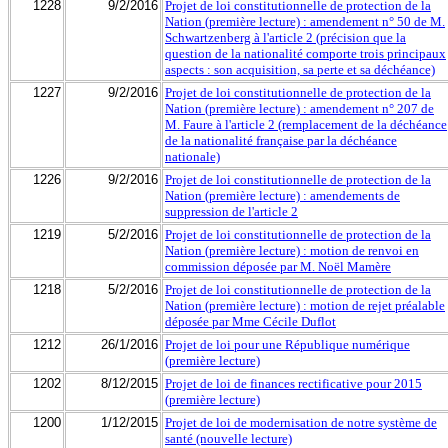
1228
9/2/2016
Projet de loi constitutionnelle de protection de la
Nation (première lecture) : amendement n° 50 de M.
Schwartzenberg à l'article 2 (précision que la
question de la nationalité comporte trois principaux
aspects : son acquisition, sa perte et sa déchéance)
1227
9/2/2016
Projet de loi constitutionnelle de protection de la
Nation (première lecture) : amendement n° 207 de
M. Faure à l'article 2 (remplacement de la déchéance
de la nationalité française par la déchéance
nationale)
1226
9/2/2016
Projet de loi constitutionnelle de protection de la
Nation (première lecture) : amendements de
suppression de l'article 2
1219
5/2/2016
Projet de loi constitutionnelle de protection de la
Nation (première lecture) : motion de renvoi en
commission déposée par M. Noël Mamère
1218
5/2/2016
Projet de loi constitutionnelle de protection de la
Nation (première lecture) : motion de rejet préalable
déposée par Mme Cécile Duflot
1212
26/1/2016
Projet de loi pour une République numérique
(première lecture)
1202
8/12/2015
Projet de loi de finances rectificative pour 2015
(première lecture)
1200
1/12/2015
Projet de loi de modernisation de notre système de
santé (nouvelle lecture)