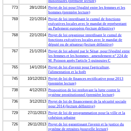
minoritaires (première lecture)
773
28/1/2014
Projet de loi pour l'égalité entre les femmes et les
hommes (première lecture)
769
22/1/2014
Projet de loi interdisant le cumul de fonctions
exécutives locales avec le mandat de représentant
au Parlement européen (lecture définitive)
768
22/1/2014
Projet de loi organique interdisant le cumul de
fonctions exécutives locales avec le mandat de
député ou de sénateur (lecture définitive)
767
21/1/2014
Projet de loi adopté par le Sénat, pour l'égalité entre
les femmes et les hommes : amendement n° 224 de
M. Poisson après l'article 5 quinquies C
765
14/1/2014
Projet de loi d'avenir pour l'agriculture,
l'alimentation et la forêt
745
10/12/2013
Projet de loi de finances rectificative pour 2013
(première lecture)
738
4/12/2013
Proposition de loi renforçant la lutte contre le
système prostitutionnel (première lecture)
736
3/12/2013
Projet de loi de financement de la sécurité sociale
pour 2014 (lecture définitive)
729
27/11/2013
Projet de loi de programmation pour la ville et la
cohésion urbaine
726
26/11/2013
Projet de loi garantissant l'avenir et la justice du
système de retraites (nouvelle lecture)