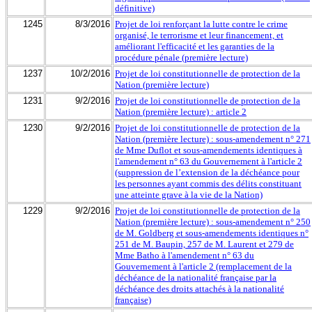
définitive)
1245
8/3/2016
Projet de loi renforçant la lutte contre le crime
organisé, le terrorisme et leur financement, et
améliorant l'efficacité et les garanties de la
procédure pénale (première lecture)
1237
10/2/2016
Projet de loi constitutionnelle de protection de la
Nation (première lecture)
1231
9/2/2016
Projet de loi constitutionnelle de protection de la
Nation (première lecture) : article 2
1230
9/2/2016
Projet de loi constitutionnelle de protection de la
Nation (première lecture) : sous-amendement n° 271
de Mme Duflot et sous-amendements identiques à
l'amendement n° 63 du Gouvernement à l'article 2
(suppression de l’extension de la déchéance pour
les personnes ayant commis des délits constituant
une atteinte grave à la vie de la Nation)
1229
9/2/2016
Projet de loi constitutionnelle de protection de la
Nation (première lecture) : sous-amendement n° 250
de M. Goldberg et sous-amendements identiques n°
251 de M. Baupin, 257 de M. Laurent et 279 de
Mme Batho à l'amendement n° 63 du
Gouvernement à l'article 2 (remplacement de la
déchéance de la nationalité française par la
déchéance des droits attachés à la nationalité
française)