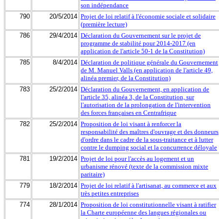
son indépendance
790
20/5/2014
Projet de loi relatif à l'économie sociale et solidaire
(première lecture)
786
29/4/2014
Déclaration du Gouvernement sur le projet de
programme de stabilité pour 2014-2017 (en
application de l'article 50-1 de la Constitution)
785
8/4/2014
Déclaration de politique générale du Gouvernement
de M. Manuel Valls (en application de l'article 49,
alinéa premier, de la Constitution)
783
25/2/2014
Déclaration du Gouvernement, en application de
l'article 35, alinéa 3, de la Constitution, sur
l'autorisation de la prolongation de l'intervention
des forces françaises en Centrafrique
782
25/2/2014
Proposition de loi visant à renforcer la
responsabilité des maîtres d'ouvrage et des donneurs
d'ordre dans le cadre de la sous-traitance et à lutter
contre le dumping social et la concurrence déloyale
781
19/2/2014
Projet de loi pour l'accès au logement et un
urbanisme rénové (texte de la commission mixte
paritaire)
779
18/2/2014
Projet de loi relatif à l'artisanat, au commerce et aux
très petites entreprises
774
28/1/2014
Proposition de loi constitutionnelle visant à ratifier
la Charte européenne des langues régionales ou