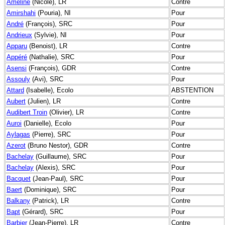
Ameline
(Nicole), LR
Contre
Amirshahi
(Pouria), NI
Pour
André
(François), SRC
Pour
Andrieux
(Sylvie), NI
Pour
Apparu
(Benoist), LR
Contre
Appéré
(Nathalie), SRC
Pour
Asensi
(François), GDR
Contre
Assouly
(Avi), SRC
Pour
Attard
(Isabelle), Ecolo
ABSTENTION
Aubert
(Julien), LR
Contre
Audibert Troin
(Olivier), LR
Contre
Auroi
(Danielle), Ecolo
Pour
Aylagas
(Pierre), SRC
Pour
Azerot
(Bruno Nestor), GDR
Contre
Bachelay
(Guillaume), SRC
Pour
Bachelay
(Alexis), SRC
Pour
Bacquet
(Jean-Paul), SRC
Pour
Baert
(Dominique), SRC
Pour
Balkany
(Patrick), LR
Contre
Bapt
(Gérard), SRC
Pour
Barbier
(Jean-Pierre), LR
Contre