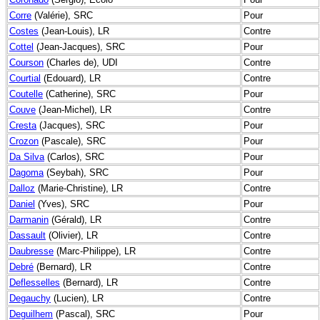
Corre
(Valérie), SRC
Pour
Costes
(Jean-Louis), LR
Contre
Cottel
(Jean-Jacques), SRC
Pour
Courson
(Charles de), UDI
Contre
Courtial
(Edouard), LR
Contre
Coutelle
(Catherine), SRC
Pour
Couve
(Jean-Michel), LR
Contre
Cresta
(Jacques), SRC
Pour
Crozon
(Pascale), SRC
Pour
Da Silva
(Carlos), SRC
Pour
Dagoma
(Seybah), SRC
Pour
Dalloz
(Marie-Christine), LR
Contre
Daniel
(Yves), SRC
Pour
Darmanin
(Gérald), LR
Contre
Dassault
(Olivier), LR
Contre
Daubresse
(Marc-Philippe), LR
Contre
Debré
(Bernard), LR
Contre
Deflesselles
(Bernard), LR
Contre
Degauchy
(Lucien), LR
Contre
Deguilhem
(Pascal), SRC
Pour