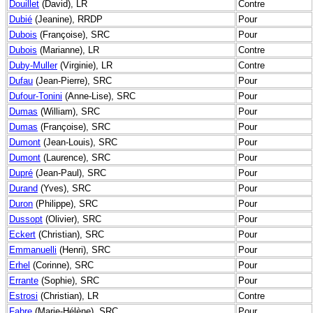
Douillet
(David), LR
Contre
Dubié
(Jeanine), RRDP
Pour
Dubois
(Françoise), SRC
Pour
Dubois
(Marianne), LR
Contre
Duby-Muller
(Virginie), LR
Contre
Dufau
(Jean-Pierre), SRC
Pour
Dufour-Tonini
(Anne-Lise), SRC
Pour
Dumas
(William), SRC
Pour
Dumas
(Françoise), SRC
Pour
Dumont
(Jean-Louis), SRC
Pour
Dumont
(Laurence), SRC
Pour
Dupré
(Jean-Paul), SRC
Pour
Durand
(Yves), SRC
Pour
Duron
(Philippe), SRC
Pour
Dussopt
(Olivier), SRC
Pour
Eckert
(Christian), SRC
Pour
Emmanuelli
(Henri), SRC
Pour
Erhel
(Corinne), SRC
Pour
Errante
(Sophie), SRC
Pour
Estrosi
(Christian), LR
Contre
Fabre
(Marie-Hélène), SRC
Pour