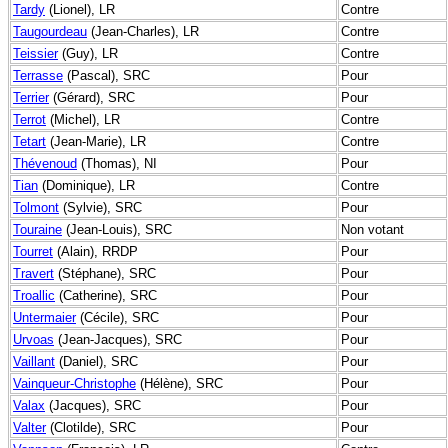
Tardy
(Lionel), LR
Contre
Taugourdeau
(Jean-Charles), LR
Contre
Teissier
(Guy), LR
Contre
Terrasse
(Pascal), SRC
Pour
Terrier
(Gérard), SRC
Pour
Terrot
(Michel), LR
Contre
Tetart
(Jean-Marie), LR
Contre
Thévenoud
(Thomas), NI
Pour
Tian
(Dominique), LR
Contre
Tolmont
(Sylvie), SRC
Pour
Touraine
(Jean-Louis), SRC
Non votant
Tourret
(Alain), RRDP
Pour
Travert
(Stéphane), SRC
Pour
Troallic
(Catherine), SRC
Pour
Untermaier
(Cécile), SRC
Pour
Urvoas
(Jean-Jacques), SRC
Pour
Vaillant
(Daniel), SRC
Pour
Vainqueur-Christophe
(Hélène), SRC
Pour
Valax
(Jacques), SRC
Pour
Valter
(Clotilde), SRC
Pour