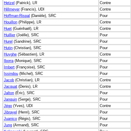
Hetzel
(Patrick), LR
Contre
Hillmeyer
(Francis), UDI
Contre
Hoffman-Rispal
(Danièle), SRC
Pour
Houillon
(Philippe), LR
Contre
Huet
(Guénhaël), LR
Contre
Huillier
(Joëlle), SRC
Pour
Hurel
(Sandrine), SRC
Pour
Hutin
(Christian), SRC
Pour
Huyghe
(Sébastien), LR
Contre
Iborra
(Monique), SRC
Pour
Imbert
(Françoise), SRC
Pour
Issindou
(Michel), SRC
Pour
Jacob
(Christian), LR
Contre
Jacquat
(Denis), LR
Contre
Jalton
(Éric), SRC
Pour
Janquin
(Serge), SRC
Pour
Jégo
(Yves), UDI
Contre
Jibrayel
(Henri), SRC
Pour
Juanico
(Régis), SRC
Pour
Jung
(Armand), SRC
Pour