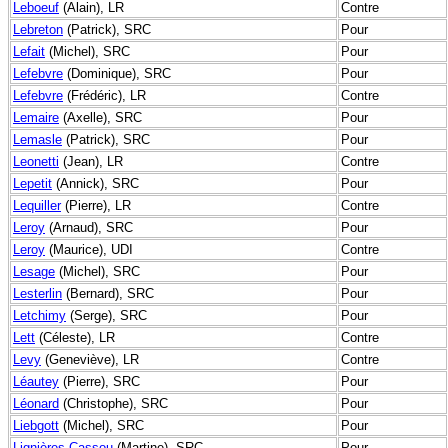
Leboeuf
(Alain), LR
Contre
Lebreton
(Patrick), SRC
Pour
Lefait
(Michel), SRC
Pour
Lefebvre
(Dominique), SRC
Pour
Lefebvre
(Frédéric), LR
Contre
Lemaire
(Axelle), SRC
Pour
Lemasle
(Patrick), SRC
Pour
Leonetti
(Jean), LR
Contre
Lepetit
(Annick), SRC
Pour
Lequiller
(Pierre), LR
Contre
Leroy
(Arnaud), SRC
Pour
Leroy
(Maurice), UDI
Contre
Lesage
(Michel), SRC
Pour
Lesterlin
(Bernard), SRC
Pour
Letchimy
(Serge), SRC
Pour
Lett
(Céleste), LR
Contre
Levy
(Geneviève), LR
Contre
Léautey
(Pierre), SRC
Pour
Léonard
(Christophe), SRC
Pour
Liebgott
(Michel), SRC
Pour
Lignières-Cassou
(Martine), SRC
Pour