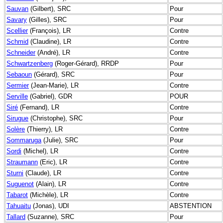
Sauvan
(Gilbert), SRC
Pour
Savary
(Gilles), SRC
Pour
Scellier
(François), LR
Contre
Schmid
(Claudine), LR
Contre
Schneider
(André), LR
Contre
Schwartzenberg
(Roger-Gérard), RRDP
Pour
Sebaoun
(Gérard), SRC
Pour
Sermier
(Jean-Marie), LR
Contre
Serville
(Gabriel), GDR
POUR
Siré
(Fernand), LR
Contre
Sirugue
(Christophe), SRC
Pour
Solère
(Thierry), LR
Contre
Sommaruga
(Julie), SRC
Pour
Sordi
(Michel), LR
Contre
Straumann
(Eric), LR
Contre
Sturni
(Claude), LR
Contre
Suguenot
(Alain), LR
Contre
Tabarot
(Michèle), LR
Contre
Tahuaitu
(Jonas), UDI
ABSTENTION
Tallard
(Suzanne), SRC
Pour