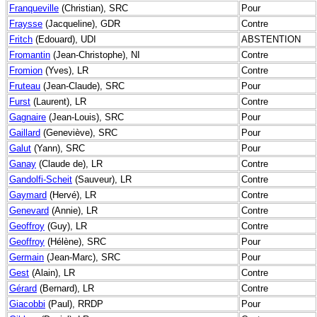
Franqueville
(Christian), SRC
Pour
Fraysse
(Jacqueline), GDR
Contre
Fritch
(Edouard), UDI
ABSTENTION
Fromantin
(Jean-Christophe), NI
Contre
Fromion
(Yves), LR
Contre
Fruteau
(Jean-Claude), SRC
Pour
Furst
(Laurent), LR
Contre
Gagnaire
(Jean-Louis), SRC
Pour
Gaillard
(Geneviève), SRC
Pour
Galut
(Yann), SRC
Pour
Ganay
(Claude de), LR
Contre
Gandolfi-Scheit
(Sauveur), LR
Contre
Gaymard
(Hervé), LR
Contre
Genevard
(Annie), LR
Contre
Geoffroy
(Guy), LR
Contre
Geoffroy
(Hélène), SRC
Pour
Germain
(Jean-Marc), SRC
Pour
Gest
(Alain), LR
Contre
Gérard
(Bernard), LR
Contre
Giacobbi
(Paul), RRDP
Pour