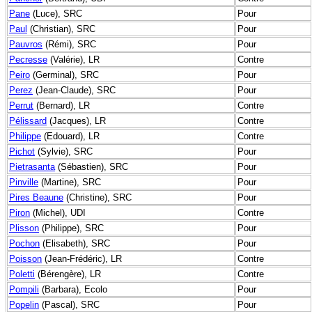
Pane
(Luce), SRC
Pour
Paul
(Christian), SRC
Pour
Pauvros
(Rémi), SRC
Pour
Pecresse
(Valérie), LR
Contre
Peiro
(Germinal), SRC
Pour
Perez
(Jean-Claude), SRC
Pour
Perrut
(Bernard), LR
Contre
Pélissard
(Jacques), LR
Contre
Philippe
(Edouard), LR
Contre
Pichot
(Sylvie), SRC
Pour
Pietrasanta
(Sébastien), SRC
Pour
Pinville
(Martine), SRC
Pour
Pires Beaune
(Christine), SRC
Pour
Piron
(Michel), UDI
Contre
Plisson
(Philippe), SRC
Pour
Pochon
(Elisabeth), SRC
Pour
Poisson
(Jean-Frédéric), LR
Contre
Poletti
(Bérengère), LR
Contre
Pompili
(Barbara), Ecolo
Pour
Popelin
(Pascal), SRC
Pour