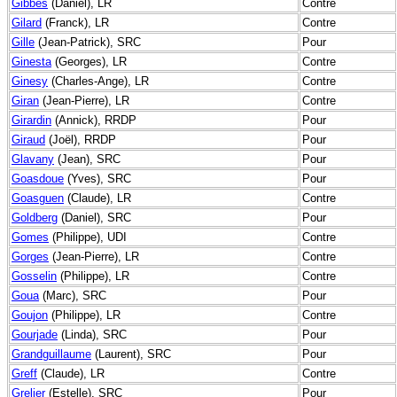
Gibbes
(Daniel), LR
Contre
Gilard
(Franck), LR
Contre
Gille
(Jean-Patrick), SRC
Pour
Ginesta
(Georges), LR
Contre
Ginesy
(Charles-Ange), LR
Contre
Giran
(Jean-Pierre), LR
Contre
Girardin
(Annick), RRDP
Pour
Giraud
(Joël), RRDP
Pour
Glavany
(Jean), SRC
Pour
Goasdoue
(Yves), SRC
Pour
Goasguen
(Claude), LR
Contre
Goldberg
(Daniel), SRC
Pour
Gomes
(Philippe), UDI
Contre
Gorges
(Jean-Pierre), LR
Contre
Gosselin
(Philippe), LR
Contre
Goua
(Marc), SRC
Pour
Goujon
(Philippe), LR
Contre
Gourjade
(Linda), SRC
Pour
Grandguillaume
(Laurent), SRC
Pour
Greff
(Claude), LR
Contre
Grelier
(Estelle), SRC
Pour