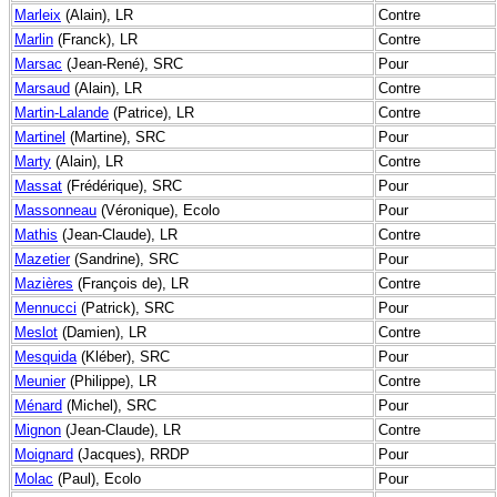
Marleix
(Alain), LR
Contre
Marlin
(Franck), LR
Contre
Marsac
(Jean-René), SRC
Pour
Marsaud
(Alain), LR
Contre
Martin-Lalande
(Patrice), LR
Contre
Martinel
(Martine), SRC
Pour
Marty
(Alain), LR
Contre
Massat
(Frédérique), SRC
Pour
Massonneau
(Véronique), Ecolo
Pour
Mathis
(Jean-Claude), LR
Contre
Mazetier
(Sandrine), SRC
Pour
Mazières
(François de), LR
Contre
Mennucci
(Patrick), SRC
Pour
Meslot
(Damien), LR
Contre
Mesquida
(Kléber), SRC
Pour
Meunier
(Philippe), LR
Contre
Ménard
(Michel), SRC
Pour
Mignon
(Jean-Claude), LR
Contre
Moignard
(Jacques), RRDP
Pour
Molac
(Paul), Ecolo
Pour