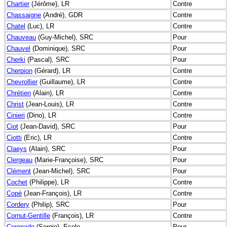
Chartier
(Jérôme), LR
Contre
Chassaigne
(André), GDR
Contre
Chatel
(Luc), LR
Contre
Chauveau
(Guy-Michel), SRC
Pour
Chauvel
(Dominique), SRC
Pour
Cherki
(Pascal), SRC
Pour
Cherpion
(Gérard), LR
Contre
Chevrollier
(Guillaume), LR
Contre
Chrétien
(Alain), LR
Contre
Christ
(Jean-Louis), LR
Contre
Cinieri
(Dino), LR
Contre
Ciot
(Jean-David), SRC
Pour
Ciotti
(Eric), LR
Contre
Claeys
(Alain), SRC
Pour
Clergeau
(Marie-Françoise), SRC
Pour
Clément
(Jean-Michel), SRC
Pour
Cochet
(Philippe), LR
Contre
Copé
(Jean-François), LR
Contre
Cordery
(Philip), SRC
Pour
Cornut-Gentille
(François), LR
Contre
Coronado
(Sergio), Ecolo
Pour