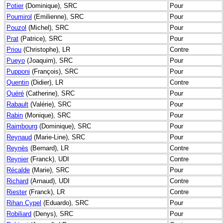
Potier
(Dominique), SRC
Pour
Poumirol
(Emilienne), SRC
Pour
Pouzol
(Michel), SRC
Pour
Prat
(Patrice), SRC
Pour
Priou
(Christophe), LR
Contre
Pueyo
(Joaquim), SRC
Pour
Pupponi
(François), SRC
Pour
Quentin
(Didier), LR
Contre
Quéré
(Catherine), SRC
Pour
Rabault
(Valérie), SRC
Pour
Rabin
(Monique), SRC
Pour
Raimbourg
(Dominique), SRC
Pour
Reynaud
(Marie-Line), SRC
Pour
Reynès
(Bernard), LR
Contre
Reynier
(Franck), UDI
Contre
Récalde
(Marie), SRC
Pour
Richard
(Arnaud), UDI
Contre
Riester
(Franck), LR
Contre
Rihan Cypel
(Eduardo), SRC
Pour
Robiliard
(Denys), SRC
Pour