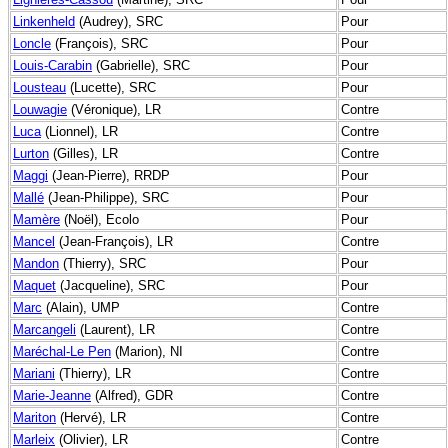
Linkenheld
(Audrey), SRC
Pour
Loncle
(François), SRC
Pour
Louis-Carabin
(Gabrielle), SRC
Pour
Lousteau
(Lucette), SRC
Pour
Louwagie
(Véronique), LR
Contre
Luca
(Lionnel), LR
Contre
Lurton
(Gilles), LR
Contre
Maggi
(Jean-Pierre), RRDP
Pour
Mallé
(Jean-Philippe), SRC
Pour
Mamère
(Noël), Ecolo
Pour
Mancel
(Jean-François), LR
Contre
Mandon
(Thierry), SRC
Pour
Maquet
(Jacqueline), SRC
Pour
Marc
(Alain), UMP
Contre
Marcangeli
(Laurent), LR
Contre
Maréchal-Le Pen
(Marion), NI
Contre
Mariani
(Thierry), LR
Contre
Marie-Jeanne
(Alfred), GDR
Contre
Mariton
(Hervé), LR
Contre
Marleix
(Olivier), LR
Contre