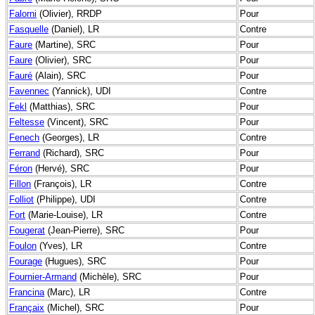
Falorni
(Olivier), RRDP
Pour
Fasquelle
(Daniel), LR
Contre
Faure
(Martine), SRC
Pour
Faure
(Olivier), SRC
Pour
Fauré
(Alain), SRC
Pour
Favennec
(Yannick), UDI
Contre
Fekl
(Matthias), SRC
Pour
Feltesse
(Vincent), SRC
Pour
Fenech
(Georges), LR
Contre
Ferrand
(Richard), SRC
Pour
Féron
(Hervé), SRC
Pour
Fillon
(François), LR
Contre
Folliot
(Philippe), UDI
Contre
Fort
(Marie-Louise), LR
Contre
Fougerat
(Jean-Pierre), SRC
Pour
Foulon
(Yves), LR
Contre
Fourage
(Hugues), SRC
Pour
Fournier-Armand
(Michèle), SRC
Pour
Francina
(Marc), LR
Contre
Françaix
(Michel), SRC
Pour