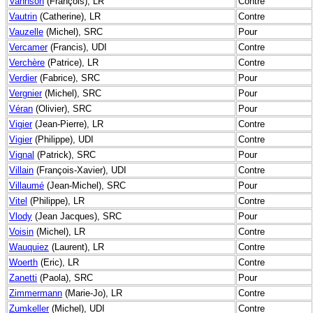
Vannson
(François), LR
Contre
Vautrin
(Catherine), LR
Contre
Vauzelle
(Michel), SRC
Pour
Vercamer
(Francis), UDI
Contre
Verchère
(Patrice), LR
Contre
Verdier
(Fabrice), SRC
Pour
Vergnier
(Michel), SRC
Pour
Véran
(Olivier), SRC
Pour
Vigier
(Jean-Pierre), LR
Contre
Vigier
(Philippe), UDI
Contre
Vignal
(Patrick), SRC
Pour
Villain
(François-Xavier), UDI
Contre
Villaumé
(Jean-Michel), SRC
Pour
Vitel
(Philippe), LR
Contre
Vlody
(Jean Jacques), SRC
Pour
Voisin
(Michel), LR
Contre
Wauquiez
(Laurent), LR
Contre
Woerth
(Eric), LR
Contre
Zanetti
(Paola), SRC
Pour
Zimmermann
(Marie-Jo), LR
Contre
Zumkeller
(Michel), UDI
Contre