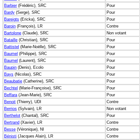
Barbier
(Frédéric), SRC
Pour
Bardy
(Serge), SRC
Pour
Bareigts
(Ericka), SRC
Pour
Baroin
(François), LR
Contre
Bartolone
(Claude), SRC
Non votant
Bataille
(Christian), SRC
Pour
Battistel
(Marie-Noëlle), SRC
Pour
Baumel
(Philippe), SRC
Pour
Baumel
(Laurent), SRC
Pour
Baupin
(Denis), Ecolo
Pour
Bays
(Nicolas), SRC
Pour
Beaubatie
(Catherine), SRC
Pour
Bechtel
(Marie-Françoise), SRC
Pour
Beffara
(Jean-Marie), SRC
Pour
Benoit
(Thierry), UDI
Contre
Berrios
(Sylvain), LR
Non votant
Berthelot
(Chantal), SRC
Pour
Bertrand
(Xavier), LR
Contre
Besse
(Véronique), NI
Contre
Bénisti
(Jacques Alain), LR
Contre