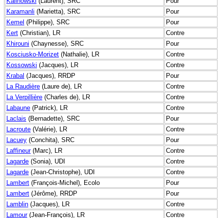
Kalinowski
(Laurent), SRC
Pour
Karamanli
(Marietta), SRC
Pour
Kemel
(Philippe), SRC
Pour
Kert
(Christian), LR
Contre
Khirouni
(Chaynesse), SRC
Pour
Kosciusko-Morizet
(Nathalie), LR
Contre
Kossowski
(Jacques), LR
Contre
Krabal
(Jacques), RRDP
Pour
La Raudière
(Laure de), LR
Contre
La Verpillière
(Charles de), LR
Contre
Labaune
(Patrick), LR
Contre
Laclais
(Bernadette), SRC
Pour
Lacroute
(Valérie), LR
Contre
Lacuey
(Conchita), SRC
Pour
Laffineur
(Marc), LR
Contre
Lagarde
(Sonia), UDI
Contre
Lagarde
(Jean-Christophe), UDI
Contre
Lambert
(François-Michel), Ecolo
Pour
Lambert
(Jérôme), RRDP
Pour
Lamblin
(Jacques), LR
Contre
Lamour
(Jean-François), LR
Contre