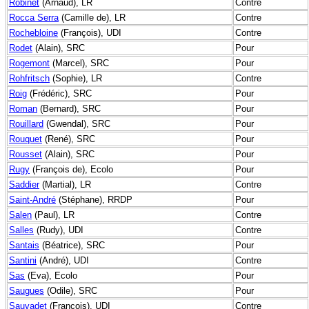
Robinet
(Arnaud), LR
Contre
Rocca Serra
(Camille de), LR
Contre
Rochebloine
(François), UDI
Contre
Rodet
(Alain), SRC
Pour
Rogemont
(Marcel), SRC
Pour
Rohfritsch
(Sophie), LR
Contre
Roig
(Frédéric), SRC
Pour
Roman
(Bernard), SRC
Pour
Rouillard
(Gwendal), SRC
Pour
Rouquet
(René), SRC
Pour
Rousset
(Alain), SRC
Pour
Rugy
(François de), Ecolo
Pour
Saddier
(Martial), LR
Contre
Saint-André
(Stéphane), RRDP
Pour
Salen
(Paul), LR
Contre
Salles
(Rudy), UDI
Contre
Santais
(Béatrice), SRC
Pour
Santini
(André), UDI
Contre
Sas
(Eva), Ecolo
Pour
Saugues
(Odile), SRC
Pour
Sauvadet
(François), UDI
Contre