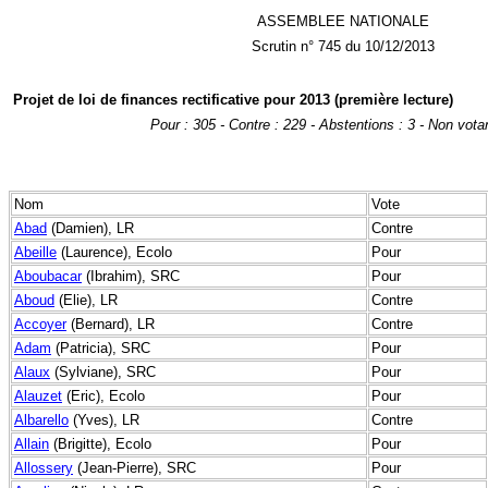
ASSEMBLEE NATIONALE
Scrutin n° 745 du 10/12/2013
Projet de loi de finances rectificative pour 2013 (première lecture)
Pour : 305 - Contre : 229 - Abstentions : 3 - Non votan
Nom
Vote
Abad
(Damien), LR
Contre
Abeille
(Laurence), Ecolo
Pour
Aboubacar
(Ibrahim), SRC
Pour
Aboud
(Elie), LR
Contre
Accoyer
(Bernard), LR
Contre
Adam
(Patricia), SRC
Pour
Alaux
(Sylviane), SRC
Pour
Alauzet
(Eric), Ecolo
Pour
Albarello
(Yves), LR
Contre
Allain
(Brigitte), Ecolo
Pour
Allossery
(Jean-Pierre), SRC
Pour