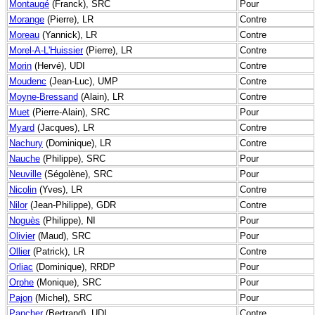
Montaugé
(Franck), SRC
Pour
Morange
(Pierre), LR
Contre
Moreau
(Yannick), LR
Contre
Morel-A-L'Huissier
(Pierre), LR
Contre
Morin
(Hervé), UDI
Contre
Moudenc
(Jean-Luc), UMP
Contre
Moyne-Bressand
(Alain), LR
Contre
Muet
(Pierre-Alain), SRC
Pour
Myard
(Jacques), LR
Contre
Nachury
(Dominique), LR
Contre
Nauche
(Philippe), SRC
Pour
Neuville
(Ségolène), SRC
Pour
Nicolin
(Yves), LR
Contre
Nilor
(Jean-Philippe), GDR
Contre
Noguès
(Philippe), NI
Pour
Olivier
(Maud), SRC
Pour
Ollier
(Patrick), LR
Contre
Orliac
(Dominique), RRDP
Pour
Orphe
(Monique), SRC
Pour
Pajon
(Michel), SRC
Pour
Pancher
(Bertrand), UDI
Contre