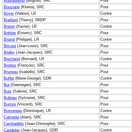
Bourguignon
(Brigitte), SRC
Pour
Bouziane
(Kheira), SRC
Pour
Boyer
(Valérie), LR
Contre
Braillard
(Thierry), RRDP
Pour
Breton
(Xavier), LR
Contre
Bréhier
(Emeric), SRC
Pour
Briand
(Philippe), LR
Contre
Bricout
(Jean-Louis), SRC
Pour
Bridey
(Jean-Jacques), SRC
Pour
Brochand
(Bernard), LR
Contre
Brottes
(François), SRC
Pour
Bruneau
(Isabelle), SRC
Pour
Buffet
(Marie-George), GDR
Contre
Bui
(Gwenegan), SRC
Pour
Buis
(Sabine), SRC
Pour
Bulteau
(Sylviane), SRC
Pour
Burroni
(Vincent), SRC
Pour
Bussereau
(Dominique), LR
Contre
Calmette
(Alain), SRC
Pour
Cambadélis
(Jean-Christophe), SRC
Pour
Candelier
(Jean-Jacques), GDR
Contre