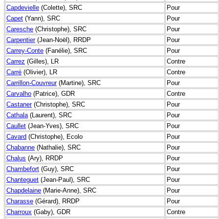
Capdevielle
(Colette), SRC
Pour
Capet
(Yann), SRC
Pour
Caresche
(Christophe), SRC
Pour
Carpentier
(Jean-Noël), RRDP
Pour
Carrey-Conte
(Fanélie), SRC
Pour
Carrez
(Gilles), LR
Contre
Carré
(Olivier), LR
Contre
Carrillon-Couvreur
(Martine), SRC
Pour
Carvalho
(Patrice), GDR
Contre
Castaner
(Christophe), SRC
Pour
Cathala
(Laurent), SRC
Pour
Caullet
(Jean-Yves), SRC
Pour
Cavard
(Christophe), Ecolo
Pour
Chabanne
(Nathalie), SRC
Pour
Chalus
(Ary), RRDP
Pour
Chambefort
(Guy), SRC
Pour
Chanteguet
(Jean-Paul), SRC
Pour
Chapdelaine
(Marie-Anne), SRC
Pour
Charasse
(Gérard), RRDP
Pour
Charroux
(Gaby), GDR
Contre