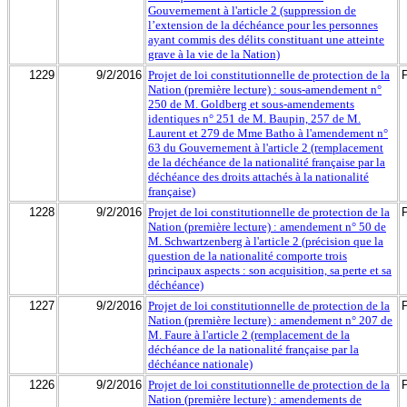
Gouvernement à l'article 2 (suppression de
l’extension de la déchéance pour les personnes
ayant commis des délits constituant une atteinte
grave à la vie de la Nation)
1229
9/2/2016
Projet de loi constitutionnelle de protection de la
Nation (première lecture) : sous-amendement n°
250 de M. Goldberg et sous-amendements
identiques n° 251 de M. Baupin, 257 de M.
Laurent et 279 de Mme Batho à l'amendement n°
63 du Gouvernement à l'article 2 (remplacement
de la déchéance de la nationalité française par la
déchéance des droits attachés à la nationalité
française)
1228
9/2/2016
Projet de loi constitutionnelle de protection de la
Nation (première lecture) : amendement n° 50 de
M. Schwartzenberg à l'article 2 (précision que la
question de la nationalité comporte trois
principaux aspects : son acquisition, sa perte et sa
déchéance)
1227
9/2/2016
Projet de loi constitutionnelle de protection de la
Nation (première lecture) : amendement n° 207 de
M. Faure à l'article 2 (remplacement de la
déchéance de la nationalité française par la
déchéance nationale)
1226
9/2/2016
Projet de loi constitutionnelle de protection de la
Nation (première lecture) : amendements de