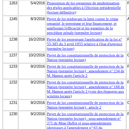
1263
5/4/2016
Proposition de loi organique de modernisation
des règles applicables à l'élection présidentielle
(lecture définitive)
1245
8/3/2016
Projet de loi renforçant la lutte contre le crime
organisé, le terrorisme et leur financement, et
améliorant l'efficacité et les garanties de la
procédure pénale (première lecture)
1238
16/2/2016
Projet de loi prorogeant l'application de la loi n°
55-385 du 3 avril 1955 relative à l'état d'urgence
(première lecture)
1237
10/2/2016
Projet de loi constitutionnelle de protection de la
Nation (première lecture)
1233
9/2/2016
Projet de loi constitutionnelle de protection de la
Nation (première lecture) : amendement n° 234 de
M. Hamon après l'article 2
1232
9/2/2016
Projet de loi constitutionnelle de protection de la
Nation (première lecture) : amendement n° 168 de
M. Hamon après l'article 2 (vote des étrangers aux
scrutins locaux)
1231
9/2/2016
Projet de loi constitutionnelle de protection de la
Nation (première lecture) : article 2
1230
9/2/2016
Projet de loi constitutionnelle de protection de la
Nation (première lecture) : sous-amendement n°
271 de Mme Duflot et sous-amendements
identiques à l'amendement n° 63 du