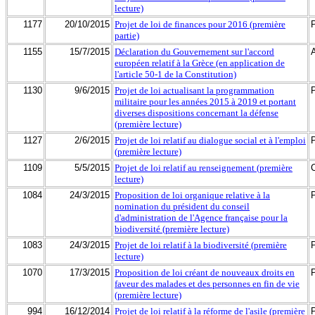
lecture)
1177
20/10/2015
Projet de loi de finances pour 2016 (première
partie)
1155
15/7/2015
Déclaration du Gouvernement sur l'accord
européen relatif à la Grèce (en application de
l'article 50-1 de la Constitution)
1130
9/6/2015
Projet de loi actualisant la programmation
militaire pour les années 2015 à 2019 et portant
diverses dispositions concernant la défense
(première lecture)
1127
2/6/2015
Projet de loi relatif au dialogue social et à l'emploi
(première lecture)
1109
5/5/2015
Projet de loi relatif au renseignement (première
lecture)
1084
24/3/2015
Proposition de loi organique relative à la
nomination du président du conseil
d'administration de l'Agence française pour la
biodiversité (première lecture)
1083
24/3/2015
Projet de loi relatif à la biodiversité (première
lecture)
1070
17/3/2015
Proposition de loi créant de nouveaux droits en
faveur des malades et des personnes en fin de vie
(première lecture)
994
16/12/2014
Projet de loi relatif à la réforme de l'asile (première