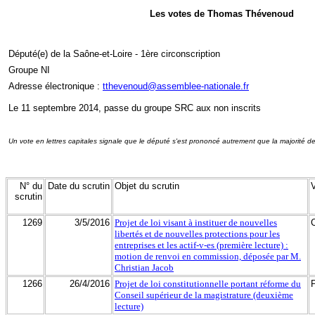
Les votes de Thomas Thévenoud
Député(e) de la Saône-et-Loire - 1ère circonscription
Groupe NI
Adresse électronique :
tthevenoud@assemblee-nationale.fr
Le 11 septembre 2014, passe du groupe SRC aux non inscrits
Un vote en lettres capitales signale que le député s'est prononcé autrement que la majorité d
N° du
Date du scrutin
Objet du scrutin
scrutin
1269
3/5/2016
Projet de loi visant à instituer de nouvelles
libertés et de nouvelles protections pour les
entreprises et les actif-v-es (première lecture) :
motion de renvoi en commission, déposée par M.
Christian Jacob
1266
26/4/2016
Projet de loi constitutionnelle portant réforme du
Conseil supérieur de la magistrature (deuxième
lecture)