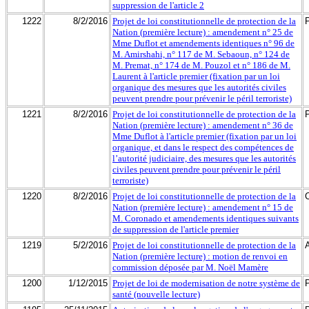
suppression de l'article 2
1222
8/2/2016
Projet de loi constitutionnelle de protection de la
Nation (première lecture) : amendement n° 25 de
Mme Duflot et amendements identiques n° 96 de
M. Amirshahi, n° 117 de M. Sebaoun, n° 124 de
M. Premat, n° 174 de M. Pouzol et n° 186 de M.
Laurent à l'article premier (fixation par un loi
organique des mesures que les autorités civiles
peuvent prendre pour prévenir le péril terroriste)
1221
8/2/2016
Projet de loi constitutionnelle de protection de la
Nation (première lecture) : amendement n° 36 de
Mme Duflot à l'article premier (fixation par un loi
organique, et dans le respect des compétences de
l’autorité judiciaire, des mesures que les autorités
civiles peuvent prendre pour prévenir le péril
terroriste)
1220
8/2/2016
Projet de loi constitutionnelle de protection de la
Nation (première lecture) : amendement n° 15 de
M. Coronado et amendements identiques suivants
de suppression de l'article premier
1219
5/2/2016
Projet de loi constitutionnelle de protection de la
Nation (première lecture) : motion de renvoi en
commission déposée par M. Noël Mamère
1200
1/12/2015
Projet de loi de modernisation de notre système de
santé (nouvelle lecture)