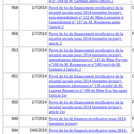
et n° 184 de M. Germain après l'article 2
858
1/7/2014
Projet de loi de financement rectificative de la
sécurité sociale pour 2014 (première lecture) :
sous-amendement n° 222 de Mme Louwagie à
l'amendement n° 167 de M. Roumegas après
l'article 2
856
1/7/2014
Projet de loi de financement rectificative de la
sécurité sociale pour 2014 (première lecture) :
article 2
853
1/7/2014
Projet de loi de financement rectificative de la
sécurité sociale pour 2014 (première lecture) :
amendements identiques n° 143 de Mme Fraysse,
n°160 de M. Roumegas et n°188 (rect) de M.
Germain à l'article 2
851
1/7/2014
Projet de loi de financement rectificative de la
sécurité sociale pour 2014 (première lecture) :
amendements identiques n° 138 rectifié de M.
Laurent Baumel et n° 190 de Mme Eva Sas après
l'article 1er
850
1/7/2014
Projet de loi de financement rectificative de la
sécurité sociale pour 2014 (première lecture) :
article 1er
849
1/7/2014
Projet de loi de finances rectificative pour 2014
(première lecture)
844
24/6/2014
Projet de loi de finances rectificative pour 2014 :