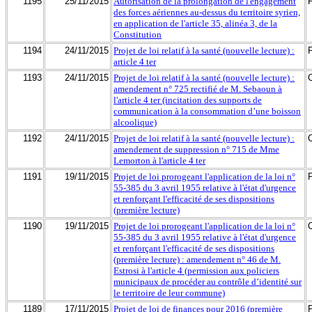
1195
25/11/2015
Autorisation de la prolongation de l'engagement
des forces aériennes au-dessus du territoire syrien,
en application de l'article 35, alinéa 3, de la
Constitution
1194
24/11/2015
Projet de loi relatif à la santé (nouvelle lecture) :
article 4 ter
1193
24/11/2015
Projet de loi relatif à la santé (nouvelle lecture) :
amendement n° 725 rectifié de M. Sebaoun à
l'article 4 ter (incitation des supports de
communication à la consommation d’une boisson
alcoolique)
1192
24/11/2015
Projet de loi relatif à la santé (nouvelle lecture) :
amendement de suppression n° 715 de Mme
Lemorton à l'article 4 ter
1191
19/11/2015
Projet de loi prorogeant l'application de la loi n°
55-385 du 3 avril 1955 relative à l'état d'urgence
et renforçant l'efficacité de ses dispositions
(première lecture)
1190
19/11/2015
Projet de loi prorogeant l'application de la loi n°
55-385 du 3 avril 1955 relative à l'état d'urgence
et renforçant l'efficacité de ses dispositions
(première lecture) : amendement n° 46 de M.
Estrosi à l'article 4 (permission aux policiers
municipaux de procéder au contrôle d’identité sur
le territoire de leur commune)
1189
17/11/2015
Projet de loi de finances pour 2016 (première