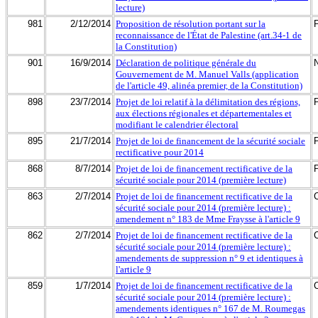
lecture)
981
2/12/2014
Proposition de résolution portant sur la
reconnaissance de l'État de Palestine (art.34-1 de
la Constitution)
901
16/9/2014
Déclaration de politique générale du
Gouvernement de M. Manuel Valls (application
de l'article 49, alinéa premier, de la Constitution)
898
23/7/2014
Projet de loi relatif à la délimitation des régions,
aux élections régionales et départementales et
modifiant le calendrier électoral
895
21/7/2014
Projet de loi de financement de la sécurité sociale
rectificative pour 2014
868
8/7/2014
Projet de loi de financement rectificative de la
sécurité sociale pour 2014 (première lecture)
863
2/7/2014
Projet de loi de financement rectificative de la
sécurité sociale pour 2014 (première lecture) :
amendement n° 183 de Mme Fraysse à l'article 9
862
2/7/2014
Projet de loi de financement rectificative de la
sécurité sociale pour 2014 (première lecture) :
amendements de suppression n° 9 et identiques à
l'article 9
859
1/7/2014
Projet de loi de financement rectificative de la
sécurité sociale pour 2014 (première lecture) :
amendements identiques n° 167 de M. Roumegas