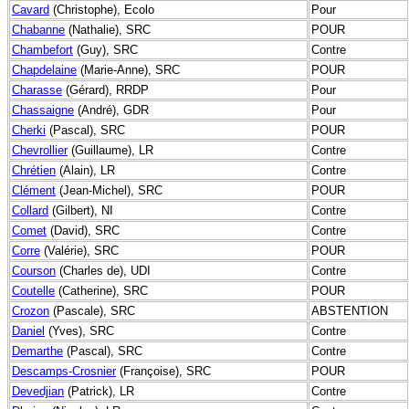
Cavard
(Christophe), Ecolo
Pour
Chabanne
(Nathalie), SRC
POUR
Chambefort
(Guy), SRC
Contre
Chapdelaine
(Marie-Anne), SRC
POUR
Charasse
(Gérard), RRDP
Pour
Chassaigne
(André), GDR
Pour
Cherki
(Pascal), SRC
POUR
Chevrollier
(Guillaume), LR
Contre
Chrétien
(Alain), LR
Contre
Clément
(Jean-Michel), SRC
POUR
Collard
(Gilbert), NI
Contre
Comet
(David), SRC
Contre
Corre
(Valérie), SRC
POUR
Courson
(Charles de), UDI
Contre
Coutelle
(Catherine), SRC
POUR
Crozon
(Pascale), SRC
ABSTENTION
Daniel
(Yves), SRC
Contre
Demarthe
(Pascal), SRC
Contre
Descamps-Crosnier
(Françoise), SRC
POUR
Devedjian
(Patrick), LR
Contre