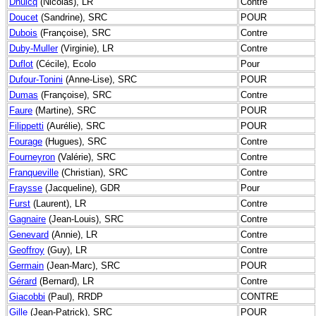
Dhuicq
(Nicolas), LR
Contre
Doucet
(Sandrine), SRC
POUR
Dubois
(Françoise), SRC
Contre
Duby-Muller
(Virginie), LR
Contre
Duflot
(Cécile), Ecolo
Pour
Dufour-Tonini
(Anne-Lise), SRC
POUR
Dumas
(Françoise), SRC
Contre
Faure
(Martine), SRC
POUR
Filippetti
(Aurélie), SRC
POUR
Fourage
(Hugues), SRC
Contre
Fourneyron
(Valérie), SRC
Contre
Franqueville
(Christian), SRC
Contre
Fraysse
(Jacqueline), GDR
Pour
Furst
(Laurent), LR
Contre
Gagnaire
(Jean-Louis), SRC
Contre
Genevard
(Annie), LR
Contre
Geoffroy
(Guy), LR
Contre
Germain
(Jean-Marc), SRC
POUR
Gérard
(Bernard), LR
Contre
Giacobbi
(Paul), RRDP
CONTRE
Gille
(Jean-Patrick), SRC
POUR