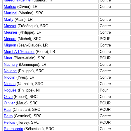
Maréchal-Le Pen
(Marion), NI
Contre
Marleix
(Olivier), LR
Contre
Martinel
(Martine), SRC
Marty
(Alain), LR
Contre
Massat
(Frédérique), SRC
Contre
Meunier
(Philippe), LR
Contre
Ménard
(Michel), SRC
POUR
Mignon
(Jean-Claude), LR
Contre
Morel-A-L'Huissier
(Pierre), LR
Contre
Muet
(Pierre-Alain), SRC
POUR
Nachury
(Dominique), LR
Contre
Nauche
(Philippe), SRC
Contre
Nicolin
(Yves), LR
Contre
Nieson
(Nathalie), SRC
Contre
Noguès
(Philippe), NI
Pour
Olive
(Robert), SRC
Contre
Olivier
(Maud), SRC
POUR
Paul
(Christian), SRC
POUR
Peiro
(Germinal), SRC
Contre
Pellois
(Hervé), SRC
POUR
Pietrasanta
(Sébastien), SRC
Contre