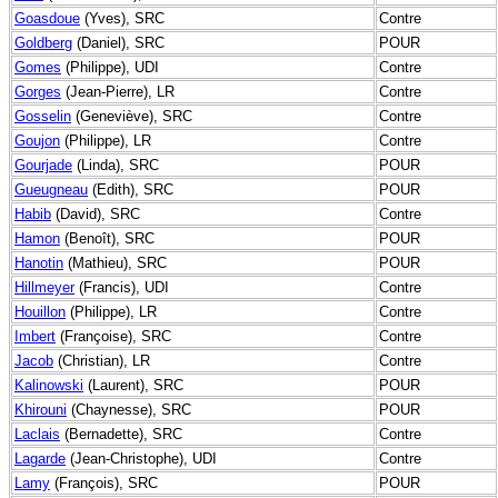
Goasdoue
(Yves), SRC
Contre
Goldberg
(Daniel), SRC
POUR
Gomes
(Philippe), UDI
Contre
Gorges
(Jean-Pierre), LR
Contre
Gosselin
(Geneviève), SRC
Contre
Goujon
(Philippe), LR
Contre
Gourjade
(Linda), SRC
POUR
Gueugneau
(Edith), SRC
POUR
Habib
(David), SRC
Contre
Hamon
(Benoît), SRC
POUR
Hanotin
(Mathieu), SRC
POUR
Hillmeyer
(Francis), UDI
Contre
Houillon
(Philippe), LR
Contre
Imbert
(Françoise), SRC
Contre
Jacob
(Christian), LR
Contre
Kalinowski
(Laurent), SRC
POUR
Khirouni
(Chaynesse), SRC
POUR
Laclais
(Bernadette), SRC
Contre
Lagarde
(Jean-Christophe), UDI
Contre
Lamy
(François), SRC
POUR