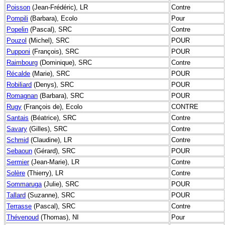
Poisson
(Jean-Frédéric), LR
Contre
Pompili
(Barbara), Ecolo
Pour
Popelin
(Pascal), SRC
Contre
Pouzol
(Michel), SRC
POUR
Pupponi
(François), SRC
POUR
Raimbourg
(Dominique), SRC
Contre
Récalde
(Marie), SRC
POUR
Robiliard
(Denys), SRC
POUR
Romagnan
(Barbara), SRC
POUR
Rugy
(François de), Ecolo
CONTRE
Santais
(Béatrice), SRC
Contre
Savary
(Gilles), SRC
Contre
Schmid
(Claudine), LR
Contre
Sebaoun
(Gérard), SRC
POUR
Sermier
(Jean-Marie), LR
Contre
Solère
(Thierry), LR
Contre
Sommaruga
(Julie), SRC
POUR
Tallard
(Suzanne), SRC
POUR
Terrasse
(Pascal), SRC
Contre
Thévenoud
(Thomas), NI
Pour