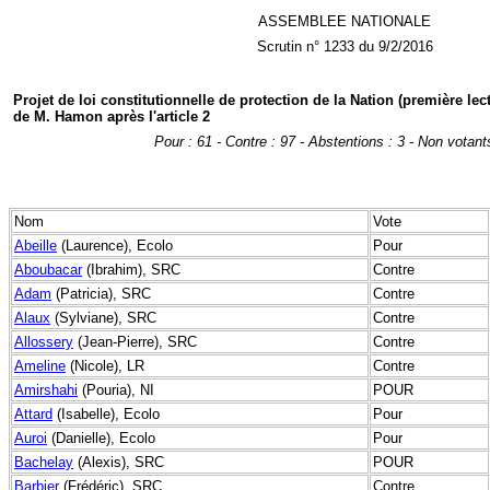
ASSEMBLEE NATIONALE
Scrutin n° 1233 du 9/2/2016
Projet de loi constitutionnelle de protection de la Nation (première le
de M. Hamon après l'article 2
Pour : 61 - Contre : 97 - Abstentions : 3 - Non votant
Nom
Vote
Abeille
(Laurence), Ecolo
Pour
Aboubacar
(Ibrahim), SRC
Contre
Adam
(Patricia), SRC
Contre
Alaux
(Sylviane), SRC
Contre
Allossery
(Jean-Pierre), SRC
Contre
Ameline
(Nicole), LR
Contre
Amirshahi
(Pouria), NI
POUR
Attard
(Isabelle), Ecolo
Pour
Auroi
(Danielle), Ecolo
Pour
Bachelay
(Alexis), SRC
POUR
Barbier
(Frédéric), SRC
Contre