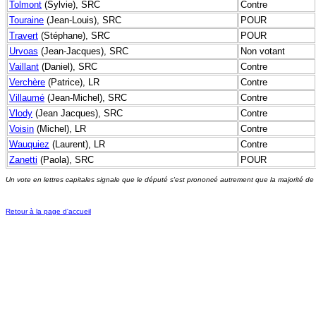
Tolmont
(Sylvie), SRC
Contre
Touraine
(Jean-Louis), SRC
POUR
Travert
(Stéphane), SRC
POUR
Urvoas
(Jean-Jacques), SRC
Non votant
Vaillant
(Daniel), SRC
Contre
Verchère
(Patrice), LR
Contre
Villaumé
(Jean-Michel), SRC
Contre
Vlody
(Jean Jacques), SRC
Contre
Voisin
(Michel), LR
Contre
Wauquiez
(Laurent), LR
Contre
Zanetti
(Paola), SRC
POUR
Un vote en lettres capitales signale que le député s'est prononcé autrement que la majorité de
Retour à la page d'accueil