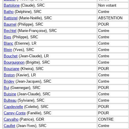
Bartolone
(Claude), SRC
Non votant
Batho
(Delphine), SRC
Contre
Battistel
(Marie-Noëlle), SRC
ABSTENTION
Baumel
(Philippe), SRC
POUR
Bechtel
(Marie-Françoise), SRC
Contre
Bies
(Philippe), SRC
Contre
Blanc
(Etienne), LR
Contre
Blein
(Yves), SRC
Contre
Bouchet
(Jean-Claude), LR
Contre
Bourguignon
(Brigitte), SRC
Contre
Bouziane
(Kheira), SRC
POUR
Breton
(Xavier), LR
Contre
Bridey
(Jean-Jacques), SRC
Contre
Bui
(Gwenegan), SRC
POUR
Buisine
(Jean-Claude), SRC
Contre
Bulteau
(Sylviane), SRC
Contre
Capdevielle
(Colette), SRC
POUR
Carrey-Conte
(Fanélie), SRC
POUR
Carvalho
(Patrice), GDR
CONTRE
Caullet
(Jean-Yves), SRC
Contre