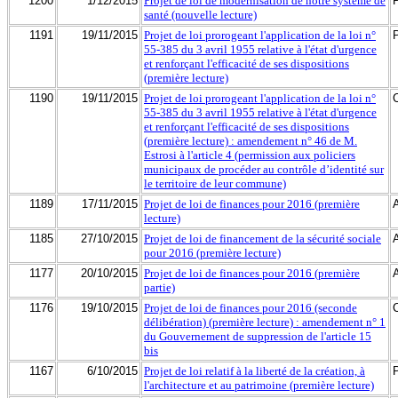
1200
1/12/2015
Projet de loi de modernisation de notre système de
santé (nouvelle lecture)
1191
19/11/2015
Projet de loi prorogeant l'application de la loi n°
55-385 du 3 avril 1955 relative à l'état d'urgence
et renforçant l'efficacité de ses dispositions
(première lecture)
1190
19/11/2015
Projet de loi prorogeant l'application de la loi n°
55-385 du 3 avril 1955 relative à l'état d'urgence
et renforçant l'efficacité de ses dispositions
(première lecture) : amendement n° 46 de M.
Estrosi à l'article 4 (permission aux policiers
municipaux de procéder au contrôle d’identité sur
le territoire de leur commune)
1189
17/11/2015
Projet de loi de finances pour 2016 (première
lecture)
1185
27/10/2015
Projet de loi de financement de la sécurité sociale
pour 2016 (première lecture)
1177
20/10/2015
Projet de loi de finances pour 2016 (première
partie)
1176
19/10/2015
Projet de loi de finances pour 2016 (seconde
délibération) (première lecture) : amendement n° 1
du Gouvernement de suppression de l'article 15
bis
1167
6/10/2015
Projet de loi relatif à la liberté de la création, à
l'architecture et au patrimoine (première lecture)