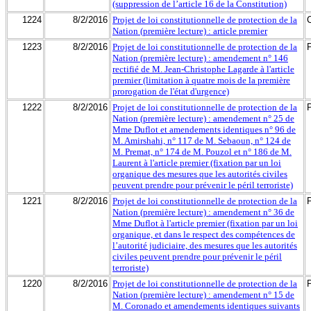
(suppression de l’article 16 de la Constitution)
1224
8/2/2016
Projet de loi constitutionnelle de protection de la
Nation (première lecture) : article premier
1223
8/2/2016
Projet de loi constitutionnelle de protection de la
Nation (première lecture) : amendement n° 146
rectifié de M. Jean-Christophe Lagarde à l'article
premier (limitation à quatre mois de la première
prorogation de l'état d'urgence)
1222
8/2/2016
Projet de loi constitutionnelle de protection de la
Nation (première lecture) : amendement n° 25 de
Mme Duflot et amendements identiques n° 96 de
M. Amirshahi, n° 117 de M. Sebaoun, n° 124 de
M. Premat, n° 174 de M. Pouzol et n° 186 de M.
Laurent à l'article premier (fixation par un loi
organique des mesures que les autorités civiles
peuvent prendre pour prévenir le péril terroriste)
1221
8/2/2016
Projet de loi constitutionnelle de protection de la
Nation (première lecture) : amendement n° 36 de
Mme Duflot à l'article premier (fixation par un loi
organique, et dans le respect des compétences de
l’autorité judiciaire, des mesures que les autorités
civiles peuvent prendre pour prévenir le péril
terroriste)
1220
8/2/2016
Projet de loi constitutionnelle de protection de la
Nation (première lecture) : amendement n° 15 de
M. Coronado et amendements identiques suivants