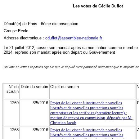
Les votes de Cécile Duflot
Député(e) de Paris - 6ème circonscription
Groupe Ecolo
Adresse électronique :
cduflot@assemblee-nationale.fr
Le 21 juillet 2012, cesse son mandat après sa nomination comme membre
2014, reprend son mandat après son départ du Gouvernement
Un vote en lettres capitales signale que le député s'est prononcé autrement que la majorité d
N° du
Date du scrutin
Objet du scrutin
scrutin
1269
3/5/2016
Projet de loi visant à instituer de nouvelles
libertés et de nouvelles protections pour les
entreprises et les actif-v-es (première lecture) :
motion de renvoi en commission, déposée par M.
Christian Jacob
1268
3/5/2016
Projet de loi visant à instituer de nouvelles
libertés et de nouvelles protections pour les