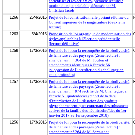
entreprises et les actif-v-es (première lecture) :
motion de rejet préalable, déposée par M.
Christian Jacob
1266
26/4/2016
Projet de loi constitutionnelle portant réforme du
Conseil supérieur de la magistrature (deuxième
lecture)
1263
5/4/2016
Proposition de loi organique de modernisation des
règles applicables à l'élection présidentielle
(lecture définitive)
1258
17/3/2016
Projet de loi pour la reconquête de la biodiversité,
de la nature et des paysages (2ème lecture) :
amendement n° 364 de M. Foulon et
amendements identiques à l'article 56
(suppression de l’interdiction du chalutage en
eaux profondes)
1257
17/3/2016
Projet de loi pour la reconquête de la biodiversité,
de la nature et des paysages (2ème lecture) :
amendement n° 974 rectifié de M. Chanteguet à
l'article 51 quaterdecies (report de la date
d’interdiction de l’utilisation des produits
phytopharmaceutiques contenant des substances
actives de la famille des néonicotinoïdes du 1er
janvier 2017 au 1er septembre 2018)
1256
17/3/2016
Projet de loi pour la reconquête de la biodiversité,
de la nature et des paysages (2ème lecture) :
amendement n° 264 de M. Sermier et