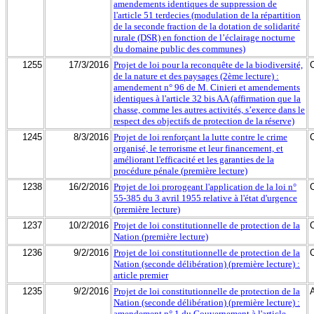
amendements identiques de suppression de
l'article 51 terdecies (modulation de la répartition
de la seconde fraction de la dotation de solidarité
rurale (DSR) en fonction de l’éclairage nocturne
du domaine public des communes)
1255
17/3/2016
Projet de loi pour la reconquête de la biodiversité,
de la nature et des paysages (2ème lecture) :
amendement n° 96 de M. Cinieri et amendements
identiques à l'article 32 bis AA (affirmation que la
chasse, comme les autres activités, s’exerce dans le
respect des objectifs de protection de la réserve)
1245
8/3/2016
Projet de loi renforçant la lutte contre le crime
organisé, le terrorisme et leur financement, et
améliorant l'efficacité et les garanties de la
procédure pénale (première lecture)
1238
16/2/2016
Projet de loi prorogeant l'application de la loi n°
55-385 du 3 avril 1955 relative à l'état d'urgence
(première lecture)
1237
10/2/2016
Projet de loi constitutionnelle de protection de la
Nation (première lecture)
1236
9/2/2016
Projet de loi constitutionnelle de protection de la
Nation (seconde délibération) (première lecture) :
article premier
1235
9/2/2016
Projet de loi constitutionnelle de protection de la
Nation (seconde délibération) (première lecture) :
amendement n° 1 du Gouvernement à l'article