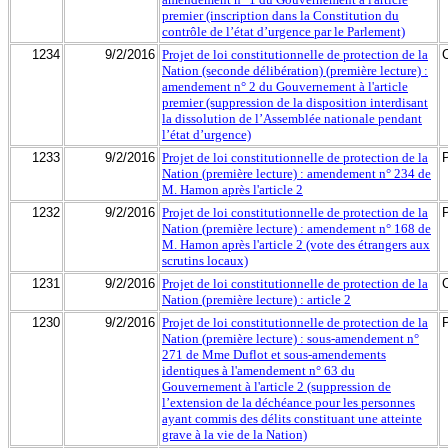
premier (inscription dans la Constitution du
contrôle de l’état d’urgence par le Parlement)
1234
9/2/2016
Projet de loi constitutionnelle de protection de la
Nation (seconde délibération) (première lecture) :
amendement n° 2 du Gouvernement à l'article
premier (suppression de la disposition interdisant
la dissolution de l’Assemblée nationale pendant
l’état d’urgence)
1233
9/2/2016
Projet de loi constitutionnelle de protection de la
Nation (première lecture) : amendement n° 234 de
M. Hamon après l'article 2
1232
9/2/2016
Projet de loi constitutionnelle de protection de la
Nation (première lecture) : amendement n° 168 de
M. Hamon après l'article 2 (vote des étrangers aux
scrutins locaux)
1231
9/2/2016
Projet de loi constitutionnelle de protection de la
Nation (première lecture) : article 2
1230
9/2/2016
Projet de loi constitutionnelle de protection de la
Nation (première lecture) : sous-amendement n°
271 de Mme Duflot et sous-amendements
identiques à l'amendement n° 63 du
Gouvernement à l'article 2 (suppression de
l’extension de la déchéance pour les personnes
ayant commis des délits constituant une atteinte
grave à la vie de la Nation)