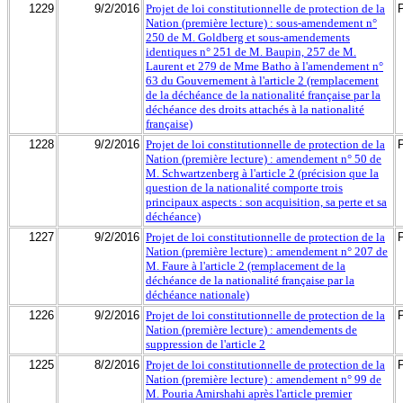
1229
9/2/2016
Projet de loi constitutionnelle de protection de la
Nation (première lecture) : sous-amendement n°
250 de M. Goldberg et sous-amendements
identiques n° 251 de M. Baupin, 257 de M.
Laurent et 279 de Mme Batho à l'amendement n°
63 du Gouvernement à l'article 2 (remplacement
de la déchéance de la nationalité française par la
déchéance des droits attachés à la nationalité
française)
1228
9/2/2016
Projet de loi constitutionnelle de protection de la
Nation (première lecture) : amendement n° 50 de
M. Schwartzenberg à l'article 2 (précision que la
question de la nationalité comporte trois
principaux aspects : son acquisition, sa perte et sa
déchéance)
1227
9/2/2016
Projet de loi constitutionnelle de protection de la
Nation (première lecture) : amendement n° 207 de
M. Faure à l'article 2 (remplacement de la
déchéance de la nationalité française par la
déchéance nationale)
1226
9/2/2016
Projet de loi constitutionnelle de protection de la
Nation (première lecture) : amendements de
suppression de l'article 2
1225
8/2/2016
Projet de loi constitutionnelle de protection de la
Nation (première lecture) : amendement n° 99 de
M. Pouria Amirshahi après l'article premier