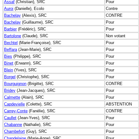
Assaf
(Christian), SRC
Pour
Auroi
(Danielle), Ecolo
Contre
Bachelay
(Alexis), SRC
CONTRE
Bachelay
(Guillaume), SRC
Pour
Barbier
(Frédéric), SRC
Pour
Bartolone
(Claude), SRC
Non votant
Bechtel
(Marie-Françoise), SRC
Pour
Beffara
(Jean-Marie), SRC
Pour
Bies
(Philippe), SRC
Pour
Binet
(Erwann), SRC
Pour
Blein
(Yves), SRC
Pour
Borgel
(Christophe), SRC
Pour
Bourguignon
(Brigitte), SRC
CONTRE
Bridey
(Jean-Jacques), SRC
Pour
Calmette
(Alain), SRC
Pour
Capdevielle
(Colette), SRC
ABSTENTION
Carrey-Conte
(Fanélie), SRC
CONTRE
Caullet
(Jean-Yves), SRC
Pour
Chabanne
(Nathalie), SRC
Pour
Chambefort
(Guy), SRC
Pour
Chapdelaine
(Marie-Anne), SRC
Pour