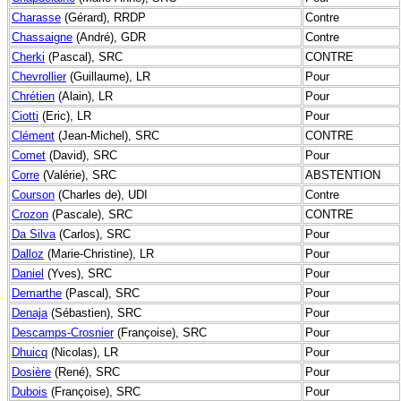
Charasse
(Gérard), RRDP
Contre
Chassaigne
(André), GDR
Contre
Cherki
(Pascal), SRC
CONTRE
Chevrollier
(Guillaume), LR
Pour
Chrétien
(Alain), LR
Pour
Ciotti
(Eric), LR
Pour
Clément
(Jean-Michel), SRC
CONTRE
Comet
(David), SRC
Pour
Corre
(Valérie), SRC
ABSTENTION
Courson
(Charles de), UDI
Contre
Crozon
(Pascale), SRC
CONTRE
Da Silva
(Carlos), SRC
Pour
Dalloz
(Marie-Christine), LR
Pour
Daniel
(Yves), SRC
Pour
Demarthe
(Pascal), SRC
Pour
Denaja
(Sébastien), SRC
Pour
Descamps-Crosnier
(Françoise), SRC
Pour
Dhuicq
(Nicolas), LR
Pour
Dosière
(René), SRC
Pour
Dubois
(Françoise), SRC
Pour