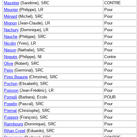
Mazetier
(Sandrine), SRC
CONTRE
Meunier
(Philippe), LR
Pour
Ménard
(Michel), SRC
Pour
Mignon
(Jean-Claude), LR
Pour
Nachury
(Dominique), LR
Pour
Nauche
(Philippe), SRC
Pour
Nicolin
(Yves), LR
Pour
Nieson
(Nathalie), SRC
Pour
Noguès
(Philippe), NI
Contre
Olive
(Robert), SRC
Pour
Peiro
(Germinal), SRC
Pour
Pires Beaune
(Christine), SRC
Pour
Pochon
(Elisabeth), SRC
Pour
Poisson
(Jean-Frédéric), LR
Pour
Pompili
(Barbara), Ecolo
POUR
Popelin
(Pascal), SRC
Pour
Premat
(Christophe), SRC
Pour
Pupponi
(François), SRC
Pour
Raimbourg
(Dominique), SRC
Pour
Rihan Cypel
(Eduardo), SRC
Pour