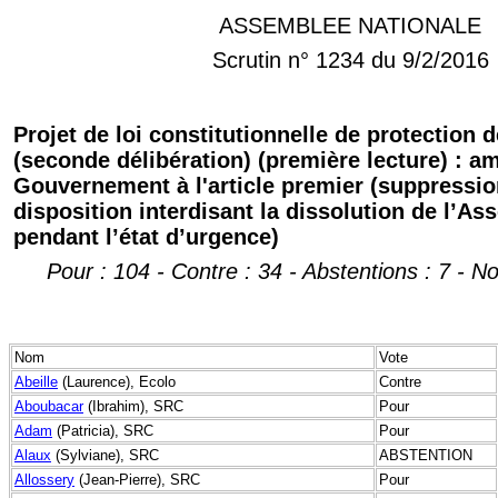
ASSEMBLEE NATIONALE
Scrutin n° 1234 du 9/2/2016
Projet de loi constitutionnelle de protection d
(seconde délibération) (première lecture) : 
Gouvernement à l'article premier (suppressio
disposition interdisant la dissolution de l’A
pendant l’état d’urgence)
Pour : 104 - Contre : 34 - Abstentions : 7 - N
Nom
Vote
Abeille
(Laurence), Ecolo
Contre
Aboubacar
(Ibrahim), SRC
Pour
Adam
(Patricia), SRC
Pour
Alaux
(Sylviane), SRC
ABSTENTION
Allossery
(Jean-Pierre), SRC
Pour