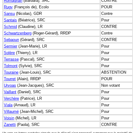
Romagnan
(Barbara), SRC
CONTRE
Rugy
(François de), Ecolo
POUR
Sansu
(Nicolas), GDR
Contre
Santais
(Béatrice), SRC
Pour
Schmid
(Claudine), LR
CONTRE
Schwartzenberg
(Roger-Gérard), RRDP
Contre
Sebaoun
(Gérard), SRC
CONTRE
Sermier
(Jean-Marie), LR
Pour
Solère
(Thierry), LR
Pour
Terrasse
(Pascal), SRC
Pour
Tolmont
(Sylvie), SRC
Pour
Touraine
(Jean-Louis), SRC
ABSTENTION
Tourret
(Alain), RRDP
POUR
Urvoas
(Jean-Jacques), SRC
Non votant
Vaillant
(Daniel), SRC
Pour
Verchère
(Patrice), LR
Pour
Viala
(Arnaud), LR
Pour
Villaumé
(Jean-Michel), SRC
Pour
Voisin
(Michel), LR
Pour
Zanetti
(Paola), SRC
CONTRE
Un vote en lettres capitales signale que le député s'est prononcé autrement que la majorité de