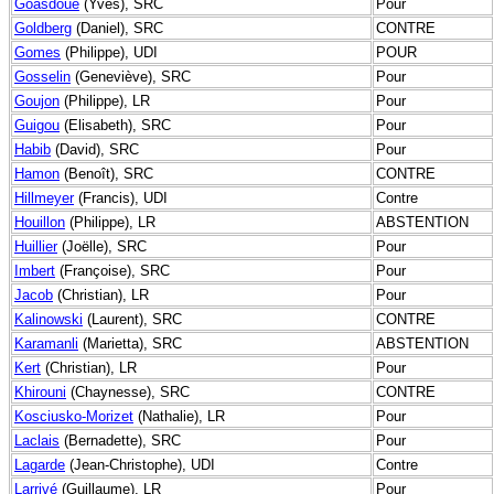
Goasdoue
(Yves), SRC
Pour
Goldberg
(Daniel), SRC
CONTRE
Gomes
(Philippe), UDI
POUR
Gosselin
(Geneviève), SRC
Pour
Goujon
(Philippe), LR
Pour
Guigou
(Elisabeth), SRC
Pour
Habib
(David), SRC
Pour
Hamon
(Benoît), SRC
CONTRE
Hillmeyer
(Francis), UDI
Contre
Houillon
(Philippe), LR
ABSTENTION
Huillier
(Joëlle), SRC
Pour
Imbert
(Françoise), SRC
Pour
Jacob
(Christian), LR
Pour
Kalinowski
(Laurent), SRC
CONTRE
Karamanli
(Marietta), SRC
ABSTENTION
Kert
(Christian), LR
Pour
Khirouni
(Chaynesse), SRC
CONTRE
Kosciusko-Morizet
(Nathalie), LR
Pour
Laclais
(Bernadette), SRC
Pour
Lagarde
(Jean-Christophe), UDI
Contre
Larrivé
(Guillaume), LR
Pour