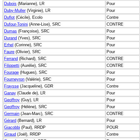
Dubois
(Marianne), LR
Pour
Duby-Muller
(Virginie), LR
Pour
Duflot
(Cécile), Ecolo
Contre
Dufour-Tonini
(Anne-Lise), SRC
CONTRE
Dumas
(Françoise), SRC
Pour
Durand
(Yves), SRC
Pour
Erhel
(Corinne), SRC
Pour
Faure
(Olivier), SRC
Pour
Ferrand
(Richard), SRC
CONTRE
Filippetti
(Aurélie), SRC
CONTRE
Fourage
(Hugues), SRC
Pour
Fourneyron
(Valérie), SRC
Pour
Fraysse
(Jacqueline), GDR
Contre
Ganay
(Claude de), LR
Pour
Geoffroy
(Guy), LR
Pour
Geoffroy
(Hélène), SRC
Pour
Germain
(Jean-Marc), SRC
CONTRE
Gérard
(Bernard), LR
Pour
Giacobbi
(Paul), RRDP
POUR
Giraud
(Joël), RRDP
Contre