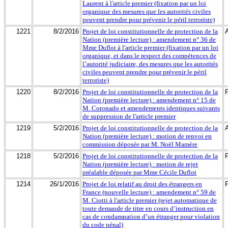
Laurent à l'article premier (fixation par un loi
organique des mesures que les autorités civiles
peuvent prendre pour prévenir le péril terroriste)
1221
8/2/2016
Projet de loi constitutionnelle de protection de la
Nation (première lecture) : amendement n° 36 de
Mme Duflot à l'article premier (fixation par un loi
organique, et dans le respect des compétences de
l’autorité judiciaire, des mesures que les autorités
civiles peuvent prendre pour prévenir le péril
terroriste)
1220
8/2/2016
Projet de loi constitutionnelle de protection de la
Nation (première lecture) : amendement n° 15 de
M. Coronado et amendements identiques suivants
de suppression de l'article premier
1219
5/2/2016
Projet de loi constitutionnelle de protection de la
Nation (première lecture) : motion de renvoi en
commission déposée par M. Noël Mamère
1218
5/2/2016
Projet de loi constitutionnelle de protection de la
Nation (première lecture) : motion de rejet
préalable déposée par Mme Cécile Duflot
1214
26/1/2016
Projet de loi relatif au droit des étrangers en
France (nouvelle lecture) : amendement n° 59 de
M. Ciotti à l'article premier (rejet automatique de
toute demande de titre en cours d’instruction en
cas de condamnation d’un étranger pour violation
du code pénal)