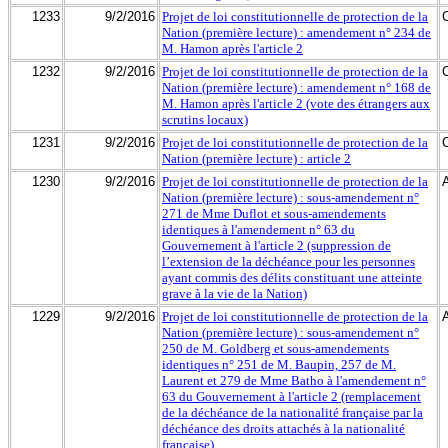
1233
9/2/2016
Projet de loi constitutionnelle de protection de la
Nation (première lecture) : amendement n° 234 de
M. Hamon après l'article 2
1232
9/2/2016
Projet de loi constitutionnelle de protection de la
Nation (première lecture) : amendement n° 168 de
M. Hamon après l'article 2 (vote des étrangers aux
scrutins locaux)
1231
9/2/2016
Projet de loi constitutionnelle de protection de la
Nation (première lecture) : article 2
1230
9/2/2016
Projet de loi constitutionnelle de protection de la
Nation (première lecture) : sous-amendement n°
271 de Mme Duflot et sous-amendements
identiques à l'amendement n° 63 du
Gouvernement à l'article 2 (suppression de
l’extension de la déchéance pour les personnes
ayant commis des délits constituant une atteinte
grave à la vie de la Nation)
1229
9/2/2016
Projet de loi constitutionnelle de protection de la
Nation (première lecture) : sous-amendement n°
250 de M. Goldberg et sous-amendements
identiques n° 251 de M. Baupin, 257 de M.
Laurent et 279 de Mme Batho à l'amendement n°
63 du Gouvernement à l'article 2 (remplacement
de la déchéance de la nationalité française par la
déchéance des droits attachés à la nationalité
française)