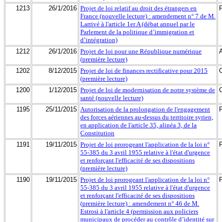
1213
26/1/2016
Projet de loi relatif au droit des étrangers en
France (nouvelle lecture) : amendement n° 7 de M.
Larrivé à l'article 1er A (débat annuel par le
Parlement de la politique d’immigration et
d’intégration)
1212
26/1/2016
Projet de loi pour une République numérique
(première lecture)
1202
8/12/2015
Projet de loi de finances rectificative pour 2015
(première lecture)
1200
1/12/2015
Projet de loi de modernisation de notre système de
santé (nouvelle lecture)
1195
25/11/2015
Autorisation de la prolongation de l'engagement
des forces aériennes au-dessus du territoire syrien,
en application de l'article 35, alinéa 3, de la
Constitution
1191
19/11/2015
Projet de loi prorogeant l'application de la loi n°
55-385 du 3 avril 1955 relative à l'état d'urgence
et renforçant l'efficacité de ses dispositions
(première lecture)
1190
19/11/2015
Projet de loi prorogeant l'application de la loi n°
55-385 du 3 avril 1955 relative à l'état d'urgence
et renforçant l'efficacité de ses dispositions
(première lecture) : amendement n° 46 de M.
Estrosi à l'article 4 (permission aux policiers
municipaux de procéder au contrôle d’identité sur