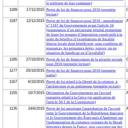
le territoire de leur commune)
1189
17/11/2015
Projet de loi de finances pour 2016 (première
lecture)
1187
12/11/2015
Projet de loi de finances pour 2016 : amendement
n° 1167 du Gouvernement avant l'article 34
(instauration d’un mécanisme général permettant
de lisser les ressauts d’imposition consécutifs à la
perte du bénéfice d’exonérations de fiscalité
directe locale dont bénéficient, sous condition de
ressources, les personnes âgées, veuves, ou en
situation de handicap ou d’invalidité)
1185
27/10/2015
Projet de loi de financement de la sécurité sociale
pour 2016 (première lecture)
1177
20/10/2015
Projet de loi de finances pour 2016 (première
partie)
1167
6/10/2015
Projet de loi relatif à la liberté de la création, à
l'architecture et au patrimoine (première lecture)
1155
15/7/2015
Déclaration du Gouvernement sur l'accord
européen relatif à la Grèce (en application de
l'article 50-1 de la Constitution)
1135
24/6/2015
Projet de loi autorisant l'approbation de l'accord
entre le Gouvernement de la République française
et le Gouvernement des États-unis d'Amérique sur
l'indemnisation de certaines victimes de la Shoah
déportées depuis la France, non couvertes par des