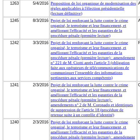
1263
5/4/2016
Proposition de loi organique de modernisation des
règles applicables à l'élection présidentielle
(lecture définitive)
1245
8/3/2016
Projet de loi renforçant la lutte contre le crime
organisé, le terrorisme et leur financement, et
améliorant l'efficacité et les garanties de la
procédure pénale (première lecture)
1242
3/3/2016
Projet de loi renforçant la lutte contre le crime
organisé, le terrorisme et leur financement, et
améliorant l'efficacité et les garanties de la
procédure pénale (première lecture) : amendement
n° 221 de M. Ciotti après l'article 3 (obligation
faite aux opérateurs de télécommunications de
communiquer l’ensemble des informations
pertinentes aux services compétents)
1241
2/3/2016
Projet de loi renforçant la lutte contre le crime
organisé, le terrorisme et leur financement, et
améliorant l'efficacité et les garanties de la
procédure pénale (première lecture) :
amendements n° 2 de M. Coronado et identiques
de suppression de l'article 18 (procédure de
retenue suite à un contrôle d’identité)
1240
2/3/2016
Projet de loi renforçant la lutte contre le crime
organisé, le terrorisme et leur financement, et
améliorant l'efficacité et les garanties de la
procédure pénale (première lecture) : amendement