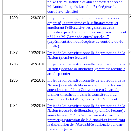
n° 329 de M. Hanotin et amendement n° 556 de
M. Amirshahi après l'article 17 (récépissé de
contrôle d’identité)
1239
2/3/2016
Projet de loi renforçant la lutte contre le crime
organisé, le terrorisme et leur financement, et
améliorant l'efficacité et les garanties de la
procédure pénale (première lecture) : amendement
n° 11 de M. Coronado après l'article 17
(expérimentation du récépissé de contrôle ou de
fouille)
1237
10/2/2016
Projet de loi constitutionnelle de protection de la
Nation (première lecture)
1236
9/2/2016
Projet de loi constitutionnelle de protection de la
Nation (seconde délibération) (première lecture) :
article premier
1235
9/2/2016
Projet de loi constitutionnelle de protection de la
Nation (seconde délibération) (première lecture) :
amendement n° 1 du Gouvernement à l'article
premier (inscription dans la Constitution du
contrôle de l’état d’urgence par le Parlement)
1234
9/2/2016
Projet de loi constitutionnelle de protection de la
Nation (seconde délibération) (première lecture) :
amendement n° 2 du Gouvernement à l'article
premier (suppression de la disposition interdisant
la dissolution de l’Assemblée nationale pendant
l’état d’urgence)