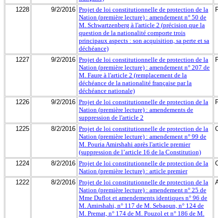
1228
9/2/2016
Projet de loi constitutionnelle de protection de la
Nation (première lecture) : amendement n° 50 de
M. Schwartzenberg à l'article 2 (précision que la
question de la nationalité comporte trois
principaux aspects : son acquisition, sa perte et sa
déchéance)
1227
9/2/2016
Projet de loi constitutionnelle de protection de la
Nation (première lecture) : amendement n° 207 de
M. Faure à l'article 2 (remplacement de la
déchéance de la nationalité française par la
déchéance nationale)
1226
9/2/2016
Projet de loi constitutionnelle de protection de la
Nation (première lecture) : amendements de
suppression de l'article 2
1225
8/2/2016
Projet de loi constitutionnelle de protection de la
Nation (première lecture) : amendement n° 99 de
M. Pouria Amirshahi après l'article premier
(suppression de l’article 16 de la Constitution)
1224
8/2/2016
Projet de loi constitutionnelle de protection de la
Nation (première lecture) : article premier
1222
8/2/2016
Projet de loi constitutionnelle de protection de la
Nation (première lecture) : amendement n° 25 de
Mme Duflot et amendements identiques n° 96 de
M. Amirshahi, n° 117 de M. Sebaoun, n° 124 de
M. Premat, n° 174 de M. Pouzol et n° 186 de M.