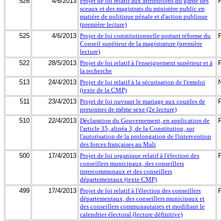
526
4/6/2013
Projet de loi relatif aux attributions du garde des
sceaux et des magistrats du ministère public en
matière de politique pénale et d'action publique
(première lecture)
525
4/6/2013
Projet de loi constitutionnelle portant réforme du
Conseil supérieur de la magistrature (première
lecture)
522
28/5/2013
Projet de loi relatif à l'enseignement supérieur et à
la recherche
513
24/4/2013
Projet de loi relatif à la sécurisation de l'emploi
(texte de la CMP)
511
23/4/2013
Projet de loi ouvrant le mariage aux couples de
personnes de même sexe (2e lecture)
510
22/4/2013
Déclaration du Gouvernement, en application de
l'article 35, alinéa 3, de la Constitution, sur
l'autorisation de la prolongation de l'intervention
des forces françaises au Mali
500
17/4/2013
Projet de loi organique relatif à l'élection des
conseillers municipaux, des conseillers
intercommunaux et des conseillers
départementaux (texte CMP)
499
17/4/2013
Projet de loi relatif à l'élection des conseillers
départementaux, des conseillers municipaux et
des conseillers communautaires et modifiant le
calendrier électoral (lecture définitive)