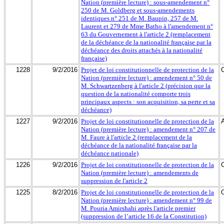
Nation (première lecture) : sous-amendement n°
250 de M. Goldberg et sous-amendements
identiques n° 251 de M. Baupin, 257 de M.
Laurent et 279 de Mme Batho à l'amendement n°
63 du Gouvernement à l'article 2 (remplacement
de la déchéance de la nationalité française par la
déchéance des droits attachés à la nationalité
française)
1228
9/2/2016
Projet de loi constitutionnelle de protection de la
Nation (première lecture) : amendement n° 50 de
M. Schwartzenberg à l'article 2 (précision que la
question de la nationalité comporte trois
principaux aspects : son acquisition, sa perte et sa
déchéance)
1227
9/2/2016
Projet de loi constitutionnelle de protection de la
Nation (première lecture) : amendement n° 207 de
M. Faure à l'article 2 (remplacement de la
déchéance de la nationalité française par la
déchéance nationale)
1226
9/2/2016
Projet de loi constitutionnelle de protection de la
Nation (première lecture) : amendements de
suppression de l'article 2
1225
8/2/2016
Projet de loi constitutionnelle de protection de la
Nation (première lecture) : amendement n° 99 de
M. Pouria Amirshahi après l'article premier
(suppression de l’article 16 de la Constitution)