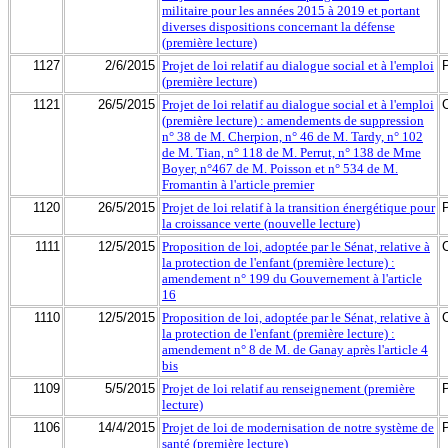
militaire pour les années 2015 à 2019 et portant
diverses dispositions concernant la défense
(première lecture)
1127
2/6/2015
Projet de loi relatif au dialogue social et à l'emploi
(première lecture)
1121
26/5/2015
Projet de loi relatif au dialogue social et à l'emploi
(première lecture) : amendements de suppression
n° 38 de M. Cherpion, n° 46 de M. Tardy, n° 102
de M. Tian, n° 118 de M. Perrut, n° 138 de Mme
Boyer, n°467 de M. Poisson et n° 534 de M.
Fromantin à l'article premier
1120
26/5/2015
Projet de loi relatif à la transition énergétique pour
la croissance verte (nouvelle lecture)
1111
12/5/2015
Proposition de loi, adoptée par le Sénat, relative à
la protection de l'enfant (première lecture) :
amendement n° 199 du Gouvernement à l'article
16
1110
12/5/2015
Proposition de loi, adoptée par le Sénat, relative à
la protection de l'enfant (première lecture) :
amendement n° 8 de M. de Ganay après l'article 4
bis
1109
5/5/2015
Projet de loi relatif au renseignement (première
lecture)
1106
14/4/2015
Projet de loi de modernisation de notre système de
santé (première lecture)