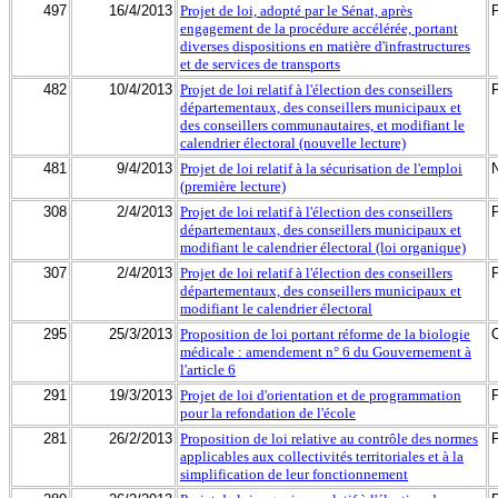
497
16/4/2013
Projet de loi, adopté par le Sénat, après
engagement de la procédure accélérée, portant
diverses dispositions en matière d'infrastructures
et de services de transports
482
10/4/2013
Projet de loi relatif à l'élection des conseillers
départementaux, des conseillers municipaux et
des conseillers communautaires, et modifiant le
calendrier électoral (nouvelle lecture)
481
9/4/2013
Projet de loi relatif à la sécurisation de l'emploi
(première lecture)
308
2/4/2013
Projet de loi relatif à l'élection des conseillers
départementaux, des conseillers municipaux et
modifiant le calendrier électoral (loi organique)
307
2/4/2013
Projet de loi relatif à l'élection des conseillers
départementaux, des conseillers municipaux et
modifiant le calendrier électoral
295
25/3/2013
Proposition de loi portant réforme de la biologie
médicale : amendement n° 6 du Gouvernement à
l'article 6
291
19/3/2013
Projet de loi d'orientation et de programmation
pour la refondation de l'école
281
26/2/2013
Proposition de loi relative au contrôle des normes
applicables aux collectivités territoriales et à la
simplification de leur fonctionnement