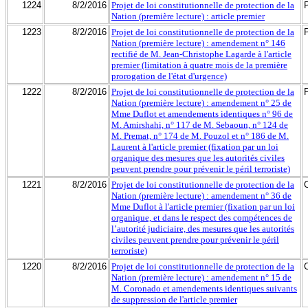
1224
8/2/2016
Projet de loi constitutionnelle de protection de la
Nation (première lecture) : article premier
1223
8/2/2016
Projet de loi constitutionnelle de protection de la
Nation (première lecture) : amendement n° 146
rectifié de M. Jean-Christophe Lagarde à l'article
premier (limitation à quatre mois de la première
prorogation de l'état d'urgence)
1222
8/2/2016
Projet de loi constitutionnelle de protection de la
Nation (première lecture) : amendement n° 25 de
Mme Duflot et amendements identiques n° 96 de
M. Amirshahi, n° 117 de M. Sebaoun, n° 124 de
M. Premat, n° 174 de M. Pouzol et n° 186 de M.
Laurent à l'article premier (fixation par un loi
organique des mesures que les autorités civiles
peuvent prendre pour prévenir le péril terroriste)
1221
8/2/2016
Projet de loi constitutionnelle de protection de la
Nation (première lecture) : amendement n° 36 de
Mme Duflot à l'article premier (fixation par un loi
organique, et dans le respect des compétences de
l’autorité judiciaire, des mesures que les autorités
civiles peuvent prendre pour prévenir le péril
terroriste)
1220
8/2/2016
Projet de loi constitutionnelle de protection de la
Nation (première lecture) : amendement n° 15 de
M. Coronado et amendements identiques suivants
de suppression de l'article premier