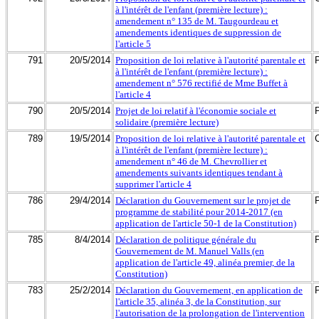
à l'intérêt de l'enfant (première lecture) :
amendement n° 135 de M. Taugourdeau et
amendements identiques de suppression de
l'article 5
791
20/5/2014
Proposition de loi relative à l'autorité parentale et
à l'intérêt de l'enfant (première lecture) :
amendement n° 576 rectifié de Mme Buffet à
l'article 4
790
20/5/2014
Projet de loi relatif à l'économie sociale et
solidaire (première lecture)
789
19/5/2014
Proposition de loi relative à l'autorité parentale et
à l'intérêt de l'enfant (première lecture) :
amendement n° 46 de M. Chevrollier et
amendements suivants identiques tendant à
supprimer l'article 4
786
29/4/2014
Déclaration du Gouvernement sur le projet de
programme de stabilité pour 2014-2017 (en
application de l'article 50-1 de la Constitution)
785
8/4/2014
Déclaration de politique générale du
Gouvernement de M. Manuel Valls (en
application de l'article 49, alinéa premier, de la
Constitution)
783
25/2/2014
Déclaration du Gouvernement, en application de
l'article 35, alinéa 3, de la Constitution, sur
l'autorisation de la prolongation de l'intervention