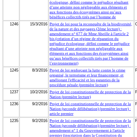
écologique, défini comme le préjudice résultant
d’une atteinte non négligeable aux éléments et
aux fonctions des écosystèmes ainsi qu’aux
bénéfices collectifs tirés par l’homme de
1246
15/3/2016
Projet de loi pour la reconquête de la biodiversité,
de la nature et des paysages (2ème lecture) :
amendement n° 677 de Mme Abeille à l'article 2
bis (création d’un régime de réparation du
préjudice écologique, défini comme le préjudice
résultant d’une atteinte non négligeable aux
éléments et aux fonctions des écosystèmes ainsi
qu’aux bénéfices collectifs tirés par l’homme de
l’environnement)
1245
8/3/2016
Projet de loi renforçant la lutte contre le crime
organisé, le terrorisme et leur financement, et
améliorant l'efficacité et les garanties de la
procédure pénale (première lecture)
1237
10/2/2016
Projet de loi constitutionnelle de protection de la
Nation (première lecture)
1236
9/2/2016
Projet de loi constitutionnelle de protection de la
Nation (seconde délibération) (première lecture) :
article premier
1235
9/2/2016
Projet de loi constitutionnelle de protection de la
Nation (seconde délibération) (première lecture) :
amendement n° 1 du Gouvernement à l'article
premier (inscription dans la Constitution du