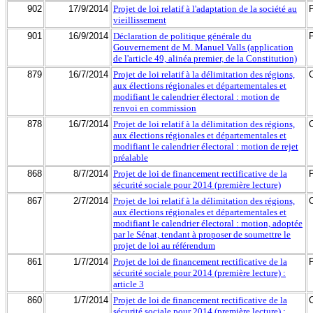
902
17/9/2014
Projet de loi relatif à l'adaptation de la société au
vieillissement
901
16/9/2014
Déclaration de politique générale du
Gouvernement de M. Manuel Valls (application
de l'article 49, alinéa premier, de la Constitution)
879
16/7/2014
Projet de loi relatif à la délimitation des régions,
aux élections régionales et départementales et
modifiant le calendrier électoral : motion de
renvoi en commission
878
16/7/2014
Projet de loi relatif à la délimitation des régions,
aux élections régionales et départementales et
modifiant le calendrier électoral : motion de rejet
préalable
868
8/7/2014
Projet de loi de financement rectificative de la
sécurité sociale pour 2014 (première lecture)
867
2/7/2014
Projet de loi relatif à la délimitation des régions,
aux élections régionales et départementales et
modifiant le calendrier électoral : motion, adoptée
par le Sénat, tendant à proposer de soumettre le
projet de loi au référendum
861
1/7/2014
Projet de loi de financement rectificative de la
sécurité sociale pour 2014 (première lecture) :
article 3
860
1/7/2014
Projet de loi de financement rectificative de la
sécurité sociale pour 2014 (première lecture) :