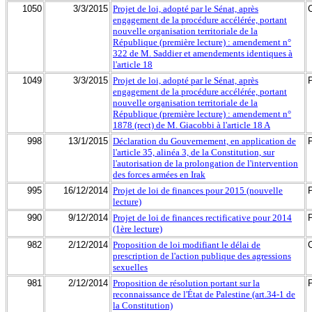
1050
3/3/2015
Projet de loi, adopté par le Sénat, après
engagement de la procédure accélérée, portant
nouvelle organisation territoriale de la
République (première lecture) : amendement n°
322 de M. Saddier et amendements identiques à
l'article 18
1049
3/3/2015
Projet de loi, adopté par le Sénat, après
engagement de la procédure accélérée, portant
nouvelle organisation territoriale de la
République (première lecture) : amendement n°
1878 (rect) de M. Giacobbi à l'article 18 A
998
13/1/2015
Déclaration du Gouvernement, en application de
l'article 35, alinéa 3, de la Constitution, sur
l'autorisation de la prolongation de l'intervention
des forces armées en Irak
995
16/12/2014
Projet de loi de finances pour 2015 (nouvelle
lecture)
990
9/12/2014
Projet de loi de finances rectificative pour 2014
(1ère lecture)
982
2/12/2014
Proposition de loi modifiant le délai de
prescription de l'action publique des agressions
sexuelles
981
2/12/2014
Proposition de résolution portant sur la
reconnaissance de l'État de Palestine (art.34-1 de
la Constitution)