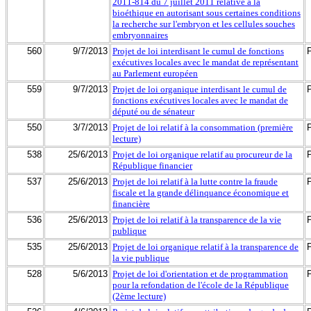
2011-814 du 7 juillet 2011 relative à la
bioéthique en autorisant sous certaines conditions
la recherche sur l'embryon et les cellules souches
embryonnaires
560
9/7/2013
Projet de loi interdisant le cumul de fonctions
exécutives locales avec le mandat de représentant
au Parlement européen
559
9/7/2013
Projet de loi organique interdisant le cumul de
fonctions exécutives locales avec le mandat de
député ou de sénateur
550
3/7/2013
Projet de loi relatif à la consommation (première
lecture)
538
25/6/2013
Projet de loi organique relatif au procureur de la
République financier
537
25/6/2013
Projet de loi relatif à la lutte contre la fraude
fiscale et la grande délinquance économique et
financière
536
25/6/2013
Projet de loi relatif à la transparence de la vie
publique
535
25/6/2013
Projet de loi organique relatif à la transparence de
la vie publique
528
5/6/2013
Projet de loi d'orientation et de programmation
pour la refondation de l'école de la République
(2ème lecture)