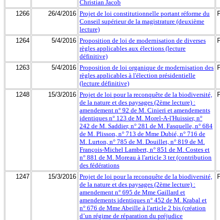
Christian Jacob
1266
26/4/2016
Projet de loi constitutionnelle portant réforme du
Conseil supérieur de la magistrature (deuxième
lecture)
1264
5/4/2016
Proposition de loi de modernisation de diverses
règles applicables aux élections (lecture
définitive)
1263
5/4/2016
Proposition de loi organique de modernisation des
règles applicables à l'élection présidentielle
(lecture définitive)
1248
15/3/2016
Projet de loi pour la reconquête de la biodiversité,
de la nature et des paysages (2ème lecture) :
amendement n° 92 de M. Cinieri et amendements
identiques n° 123 de M. Morel-A-l'Huissier, n°
242 de M. Saddier, n° 281 de M. Fasquelle, n° 684
de M. Plisson, n° 713 de Mme Dubié, n° 716 de
M. Lurton, n° 785 de M. Douillet, n° 819 de M.
François-Michel Lambert, n° 851 de M. Costes et
n° 881 de M. Moreau à l'article 3 ter (contribution
des fédérations
1247
15/3/2016
Projet de loi pour la reconquête de la biodiversité,
de la nature et des paysages (2ème lecture) :
amendement n° 695 de Mme Gaillard et
amendements identiques n° 452 de M. Krabal et
n° 676 de Mme Abeille à l'article 2 bis (création
d’un régime de réparation du préjudice