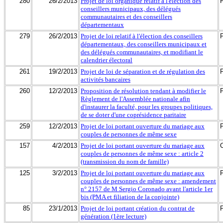
280
26/2/2013
Projet de loi organique relatif à l'élection des
conseillers municipaux, des délégués
communautaires et des conseillers
départementaux
279
26/2/2013
Projet de loi relatif à l'élection des conseillers
départementaux, des conseillers municipaux et
des délégués communautaires, et modifiant le
calendrier électoral
261
19/2/2013
Projet de loi de séparation et de régulation des
activités bancaires
260
12/2/2013
Proposition de résolution tendant à modifier le
Règlement de l'Assemblée nationale afin
d'instaurer la faculté, pour les groupes politiques,
de se doter d'une coprésidence paritaire
259
12/2/2013
Projet de loi portant ouverture du mariage aux
couples de personnes de même sexe
157
4/2/2013
Projet de loi portant ouverture du mariage aux
couples de personnes de même sexe : article 2
(transmission du nom de famille)
125
3/2/2013
Projet de loi portant ouverture du mariage aux
couples de personnes de même sexe : amendement
n° 2157 de M Sergio Coronado avant l'article 1er
bis (PMA et filiation de la conjointe)
85
23/1/2013
Projet de loi portant création du contrat de
génération (1ère lecture)