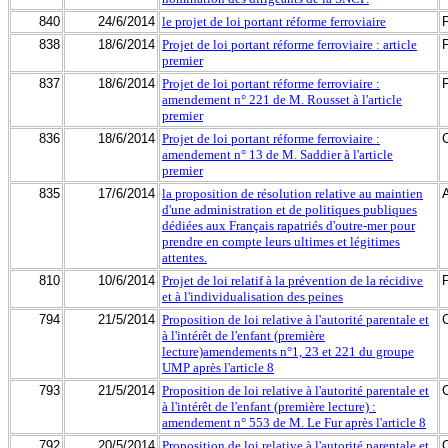
840
24/6/2014
le projet de loi portant réforme ferroviaire
838
18/6/2014
Projet de loi portant réforme ferroviaire : article
premier
837
18/6/2014
Projet de loi portant réforme ferroviaire :
amendement n° 221 de M. Rousset à l'article
premier
836
18/6/2014
Projet de loi portant réforme ferroviaire :
amendement n° 13 de M. Saddier à l'article
premier
835
17/6/2014
la proposition de résolution relative au maintien
d'une administration et de politiques publiques
dédiées aux Français rapatriés d'outre-mer pour
prendre en compte leurs ultimes et légitimes
attentes.
810
10/6/2014
Projet de loi relatif à la prévention de la récidive
et à l'individualisation des peines
794
21/5/2014
Proposition de loi relative à l'autorité parentale et
à l'intérêt de l'enfant (première
lecture)amendements n°1, 23 et 221 du groupe
UMP après l'article 8
793
21/5/2014
Proposition de loi relative à l'autorité parentale et
à l'intérêt de l'enfant (première lecture) :
amendement n° 553 de M. Le Fur après l'article 8
792
20/5/2014
Proposition de loi relative à l'autorité parentale et