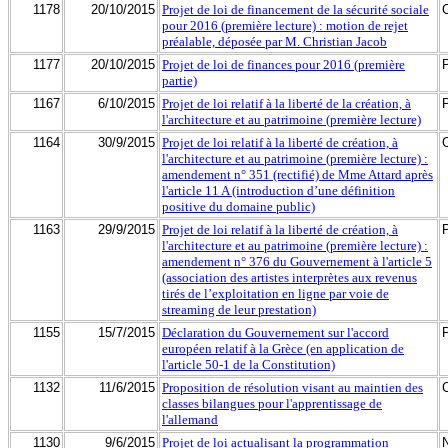
1178
20/10/2015
Projet de loi de financement de la sécurité sociale
pour 2016 (première lecture) : motion de rejet
préalable, déposée par M. Christian Jacob
1177
20/10/2015
Projet de loi de finances pour 2016 (première
partie)
1167
6/10/2015
Projet de loi relatif à la liberté de la création, à
l'architecture et au patrimoine (première lecture)
1164
30/9/2015
Projet de loi relatif à la liberté de création, à
l'architecture et au patrimoine (première lecture) :
amendement n° 351 (rectifié) de Mme Attard après
l'article 11 A (introduction d’une définition
positive du domaine public)
1163
29/9/2015
Projet de loi relatif à la liberté de création, à
l'architecture et au patrimoine (première lecture) :
amendement n° 376 du Gouvernement à l'article 5
(association des artistes interprètes aux revenus
tirés de l’exploitation en ligne par voie de
streaming de leur prestation)
1155
15/7/2015
Déclaration du Gouvernement sur l'accord
européen relatif à la Grèce (en application de
l'article 50-1 de la Constitution)
1132
11/6/2015
Proposition de résolution visant au maintien des
classes bilangues pour l'apprentissage de
l'allemand
1130
9/6/2015
Projet de loi actualisant la programmation