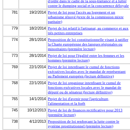
d'ordre dans le cadre de la sous-traitance et à lutter
contre le dumping social et la concurrence déloyale
781
19/2/2014
Projet de loi pour l'accès au logement et un
urbanisme rénové (texte de la commission mixte
paritaire)
779
18/2/2014
Projet de loi relatif à l'artisanat, au commerce et aux
très petites entreprises
774
28/1/2014
Proposition de loi constitutionnelle visant à ratifier
la Charte européenne des langues régionales ou
minoritaires (première lecture)
773
28/1/2014
Projet de loi pour l'égalité entre les femmes et les
hommes (première lecture)
769
22/1/2014
Projet de loi interdisant le cumul de fonctions
exécutives locales avec le mandat de représentant
au Parlement européen (lecture définitive)
768
22/1/2014
Projet de loi organique interdisant le cumul de
fonctions exécutives locales avec le mandat de
député ou de sénateur (lecture définitive)
765
14/1/2014
Projet de loi d'avenir pour l'agriculture,
l'alimentation et la forêt
745
10/12/2013
Projet de loi de finances rectificative pour 2013
(première lecture)
738
4/12/2013
Proposition de loi renforçant la lutte contre le
système prostitutionnel (première lecture)