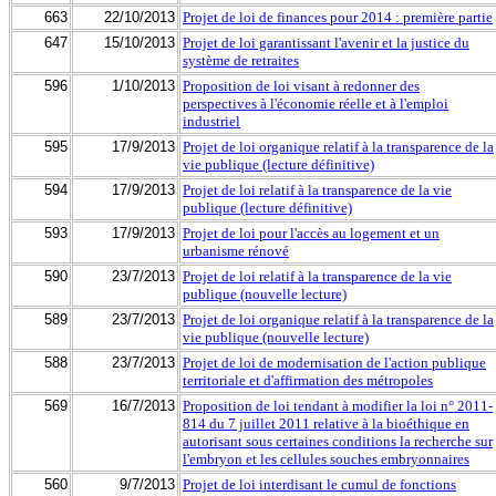
663
22/10/2013
Projet de loi de finances pour 2014 : première partie
647
15/10/2013
Projet de loi garantissant l'avenir et la justice du
système de retraites
596
1/10/2013
Proposition de loi visant à redonner des
perspectives à l'économie réelle et à l'emploi
industriel
595
17/9/2013
Projet de loi organique relatif à la transparence de la
vie publique (lecture définitive)
594
17/9/2013
Projet de loi relatif à la transparence de la vie
publique (lecture définitive)
593
17/9/2013
Projet de loi pour l'accès au logement et un
urbanisme rénové
590
23/7/2013
Projet de loi relatif à la transparence de la vie
publique (nouvelle lecture)
589
23/7/2013
Projet de loi organique relatif à la transparence de la
vie publique (nouvelle lecture)
588
23/7/2013
Projet de loi de modernisation de l'action publique
territoriale et d'affirmation des métropoles
569
16/7/2013
Proposition de loi tendant à modifier la loi n° 2011-
814 du 7 juillet 2011 relative à la bioéthique en
autorisant sous certaines conditions la recherche sur
l'embryon et les cellules souches embryonnaires
560
9/7/2013
Projet de loi interdisant le cumul de fonctions