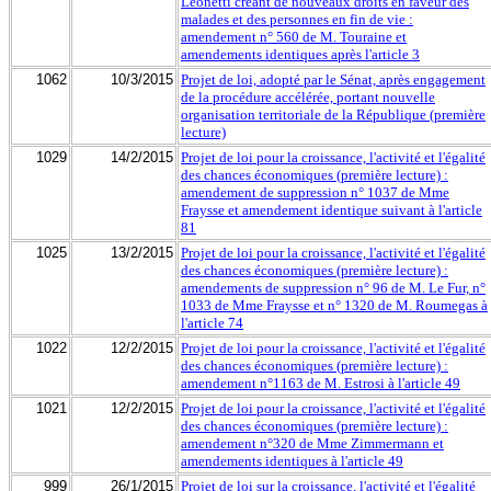
Leonetti créant de nouveaux droits en faveur des
malades et des personnes en fin de vie :
amendement n° 560 de M. Touraine et
amendements identiques après l'article 3
1062
10/3/2015
Projet de loi, adopté par le Sénat, après engagement
de la procédure accélérée, portant nouvelle
organisation territoriale de la République (première
lecture)
1029
14/2/2015
Projet de loi pour la croissance, l'activité et l'égalité
des chances économiques (première lecture) :
amendement de suppression n° 1037 de Mme
Fraysse et amendement identique suivant à l'article
81
1025
13/2/2015
Projet de loi pour la croissance, l'activité et l'égalité
des chances économiques (première lecture) :
amendements de suppression n° 96 de M. Le Fur, n°
1033 de Mme Fraysse et n° 1320 de M. Roumegas à
l'article 74
1022
12/2/2015
Projet de loi pour la croissance, l'activité et l'égalité
des chances économiques (première lecture) :
amendement n°1163 de M. Estrosi à l'article 49
1021
12/2/2015
Projet de loi pour la croissance, l'activité et l'égalité
des chances économiques (première lecture) :
amendement n°320 de Mme Zimmermann et
amendements identiques à l'article 49
999
26/1/2015
Projet de loi sur la croissance, l'activité et l'égalité