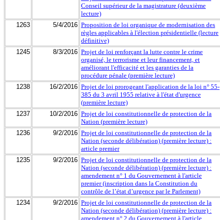
Conseil supérieur de la magistrature (deuxième
lecture)
1263
5/4/2016
Proposition de loi organique de modernisation des
règles applicables à l'élection présidentielle (lecture
définitive)
1245
8/3/2016
Projet de loi renforçant la lutte contre le crime
organisé, le terrorisme et leur financement, et
améliorant l'efficacité et les garanties de la
procédure pénale (première lecture)
1238
16/2/2016
Projet de loi prorogeant l'application de la loi n° 55-
385 du 3 avril 1955 relative à l'état d'urgence
(première lecture)
1237
10/2/2016
Projet de loi constitutionnelle de protection de la
Nation (première lecture)
1236
9/2/2016
Projet de loi constitutionnelle de protection de la
Nation (seconde délibération) (première lecture) :
article premier
1235
9/2/2016
Projet de loi constitutionnelle de protection de la
Nation (seconde délibération) (première lecture) :
amendement n° 1 du Gouvernement à l'article
premier (inscription dans la Constitution du
contrôle de l’état d’urgence par le Parlement)
1234
9/2/2016
Projet de loi constitutionnelle de protection de la
Nation (seconde délibération) (première lecture) :
amendement n° 2 du Gouvernement à l'article