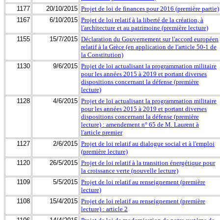
1177
20/10/2015
Projet de loi de finances pour 2016 (première partie)
1167
6/10/2015
Projet de loi relatif à la liberté de la création, à
l'architecture et au patrimoine (première lecture)
1155
15/7/2015
Déclaration du Gouvernement sur l'accord européen
relatif à la Grèce (en application de l'article 50-1 de
la Constitution)
1130
9/6/2015
Projet de loi actualisant la programmation militaire
pour les années 2015 à 2019 et portant diverses
dispositions concernant la défense (première
lecture)
1128
4/6/2015
Projet de loi actualisant la programmation militaire
pour les années 2015 à 2019 et portant diverses
dispositions concernant la défense (première
lecture) : amendement n° 65 de M. Laurent à
l'article premier
1127
2/6/2015
Projet de loi relatif au dialogue social et à l'emploi
(première lecture)
1120
26/5/2015
Projet de loi relatif à la transition énergétique pour
la croissance verte (nouvelle lecture)
1109
5/5/2015
Projet de loi relatif au renseignement (première
lecture)
1108
15/4/2015
Projet de loi relatif au renseignement (première
lecture) : article 2