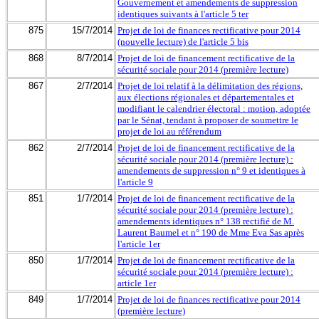
Gouvernement et amendements de suppression
identiques suivants à l'article 5 ter
875
15/7/2014
Projet de loi de finances rectificative pour 2014
(nouvelle lecture) de l'article 5 bis
868
8/7/2014
Projet de loi de financement rectificative de la
sécurité sociale pour 2014 (première lecture)
867
2/7/2014
Projet de loi relatif à la délimitation des régions,
aux élections régionales et départementales et
modifiant le calendrier électoral : motion, adoptée
par le Sénat, tendant à proposer de soumettre le
projet de loi au référendum
862
2/7/2014
Projet de loi de financement rectificative de la
sécurité sociale pour 2014 (première lecture) :
amendements de suppression n° 9 et identiques à
l'article 9
851
1/7/2014
Projet de loi de financement rectificative de la
sécurité sociale pour 2014 (première lecture) :
amendements identiques n° 138 rectifié de M.
Laurent Baumel et n° 190 de Mme Eva Sas après
l'article 1er
850
1/7/2014
Projet de loi de financement rectificative de la
sécurité sociale pour 2014 (première lecture) :
article 1er
849
1/7/2014
Projet de loi de finances rectificative pour 2014
(première lecture)