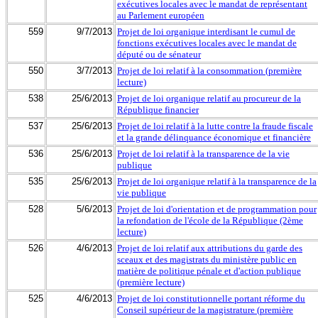
exécutives locales avec le mandat de représentant
au Parlement européen
559
9/7/2013
Projet de loi organique interdisant le cumul de
fonctions exécutives locales avec le mandat de
député ou de sénateur
550
3/7/2013
Projet de loi relatif à la consommation (première
lecture)
538
25/6/2013
Projet de loi organique relatif au procureur de la
République financier
537
25/6/2013
Projet de loi relatif à la lutte contre la fraude fiscale
et la grande délinquance économique et financière
536
25/6/2013
Projet de loi relatif à la transparence de la vie
publique
535
25/6/2013
Projet de loi organique relatif à la transparence de la
vie publique
528
5/6/2013
Projet de loi d'orientation et de programmation pour
la refondation de l'école de la République (2ème
lecture)
526
4/6/2013
Projet de loi relatif aux attributions du garde des
sceaux et des magistrats du ministère public en
matière de politique pénale et d'action publique
(première lecture)
525
4/6/2013
Projet de loi constitutionnelle portant réforme du
Conseil supérieur de la magistrature (première