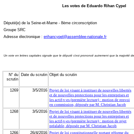
Les votes de Eduardo Rihan Cypel
Député(e) de la Seine-et-Marne - 8ème circonscription
Groupe SRC
Adresse électronique :
erihancypel@assemblee-nationale.fr
Un vote en lettres capitales signale que le député s'est prononcé autrement que la majorité d
N° du
Date du scrutin
Objet du scrutin
scrutin
1269
3/5/2016
Projet de loi visant à instituer de nouvelles libertés
et de nouvelles protections pour les entreprises et
les actif-v-es (première lecture) : motion de renvoi
en commission, déposée par M. Christian Jacob
1268
3/5/2016
Projet de loi visant à instituer de nouvelles libertés
et de nouvelles protections pour les entreprises et
les actif-v-es (première lecture) : motion de rejet
préalable, déposée par M. Christian Jacob
1266
26/4/2016
Projet de loi constitutionnelle portant réforme du