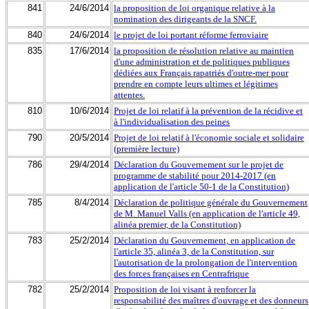
841
24/6/2014
la proposition de loi organique relative à la
nomination des dirigeants de la SNCF.
840
24/6/2014
le projet de loi portant réforme ferroviaire
835
17/6/2014
la proposition de résolution relative au maintien
d'une administration et de politiques publiques
dédiées aux Français rapatriés d'outre-mer pour
prendre en compte leurs ultimes et légitimes
attentes.
810
10/6/2014
Projet de loi relatif à la prévention de la récidive et
à l'individualisation des peines
790
20/5/2014
Projet de loi relatif à l'économie sociale et solidaire
(première lecture)
786
29/4/2014
Déclaration du Gouvernement sur le projet de
programme de stabilité pour 2014-2017 (en
application de l'article 50-1 de la Constitution)
785
8/4/2014
Déclaration de politique générale du Gouvernement
de M. Manuel Valls (en application de l'article 49,
alinéa premier, de la Constitution)
783
25/2/2014
Déclaration du Gouvernement, en application de
l'article 35, alinéa 3, de la Constitution, sur
l'autorisation de la prolongation de l'intervention
des forces françaises en Centrafrique
782
25/2/2014
Proposition de loi visant à renforcer la
responsabilité des maîtres d'ouvrage et des donneurs