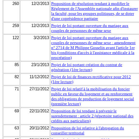
260
12/2/2013
Proposition de résolution tendant à modifier le
Règlement de l'Assemblée nationale afin d'instaurer
la faculté, pour les groupes politiques, de se doter
d'une coprésidence paritaire
259
12/2/2013
Projet de loi portant ouverture du mariage aux
couples de personnes de même sexe
122
3/2/2013
Projet de loi portant ouverture du mariage aux
couples de personnes de même sexe : amendement
n° 2714 de M Philippe Gosselin avant l'article 1er
bis (conditions d'accès à l'assistance médicale à la
procréation)
85
23/1/2013
Projet de loi portant création du contrat de
génération (1ère lecture)
82
11/12/2012
Projet de loi de finances rectificative pour 2012
(1ère lecture)
71
27/11/2012
Projet de loi relatif à la mobilisation du foncier
public en faveur du logement et au renforcement
des obligations de production de logement social
(première lecture)
69
22/11/2012
Proposition de loi tendant à prévenir le
surendettement : article 2 (répertoire national des
crédits aux particuliers)
63
20/11/2012
Proposition de loi relative à l'abrogation du
conseiller territorial