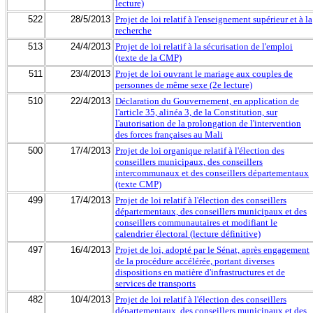
lecture)
522
28/5/2013
Projet de loi relatif à l'enseignement supérieur et à la
recherche
513
24/4/2013
Projet de loi relatif à la sécurisation de l'emploi
(texte de la CMP)
511
23/4/2013
Projet de loi ouvrant le mariage aux couples de
personnes de même sexe (2e lecture)
510
22/4/2013
Déclaration du Gouvernement, en application de
l'article 35, alinéa 3, de la Constitution, sur
l'autorisation de la prolongation de l'intervention
des forces françaises au Mali
500
17/4/2013
Projet de loi organique relatif à l'élection des
conseillers municipaux, des conseillers
intercommunaux et des conseillers départementaux
(texte CMP)
499
17/4/2013
Projet de loi relatif à l'élection des conseillers
départementaux, des conseillers municipaux et des
conseillers communautaires et modifiant le
calendrier électoral (lecture définitive)
497
16/4/2013
Projet de loi, adopté par le Sénat, après engagement
de la procédure accélérée, portant diverses
dispositions en matière d'infrastructures et de
services de transports
482
10/4/2013
Projet de loi relatif à l'élection des conseillers
départementaux, des conseillers municipaux et des