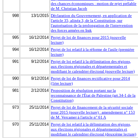
des chances économiques : motion de rejet prélable
de M. Christian Jacob
998
13/1/2015
Déclaration du Gouvernement, en application de
l'article 35, alinéa 3, de la Constitution, sur
l'autorisation de la prolongation de l'intervention
des forces armées en Irak
995
16/12/2014
Projet de loi de finances pour 2015 (nouvelle
lecture)
994
16/12/2014
Projet de loi relatif à la réforme de l'asile (première
lecture)
991
9/12/2014
Projet de loi relatif à la délimitation des régions,
aux élections régionales et départementales et
modifiant le calendrier électoral (nouvelle lecture)
990
9/12/2014
Projet de loi de finances rectificative pour 2014
(1ère lecture)
981
2/12/2014
Proposition de résolution portant sur la
reconnaissance de l'État de Palestine (art.34-1 de la
Constitution)
973
25/11/2014
Projet de loi de financement de la sécurité sociale
pour 2015 (nouvelle lecture) : amendement n° 153
de M. Vercamer à l'article n° 61 A
970
25/11/2014
Projet de loi relatif à la délimitation des régions,
aux élections régionales et départementales et
modifiant le calendrier électoral (deuxième lecture)