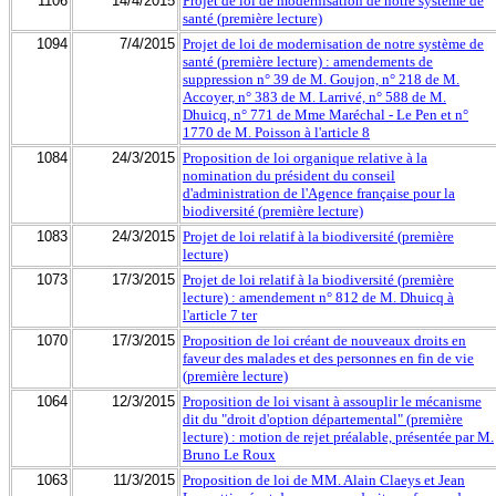
1106
14/4/2015
Projet de loi de modernisation de notre système de
santé (première lecture)
1094
7/4/2015
Projet de loi de modernisation de notre système de
santé (première lecture) : amendements de
suppression n° 39 de M. Goujon, n° 218 de M.
Accoyer, n° 383 de M. Larrivé, n° 588 de M.
Dhuicq, n° 771 de Mme Maréchal - Le Pen et n°
1770 de M. Poisson à l'article 8
1084
24/3/2015
Proposition de loi organique relative à la
nomination du président du conseil
d'administration de l'Agence française pour la
biodiversité (première lecture)
1083
24/3/2015
Projet de loi relatif à la biodiversité (première
lecture)
1073
17/3/2015
Projet de loi relatif à la biodiversité (première
lecture) : amendement n° 812 de M. Dhuicq à
l'article 7 ter
1070
17/3/2015
Proposition de loi créant de nouveaux droits en
faveur des malades et des personnes en fin de vie
(première lecture)
1064
12/3/2015
Proposition de loi visant à assouplir le mécanisme
dit du "droit d'option départemental" (première
lecture) : motion de rejet préalable, présentée par M.
Bruno Le Roux
1063
11/3/2015
Proposition de loi de MM. Alain Claeys et Jean