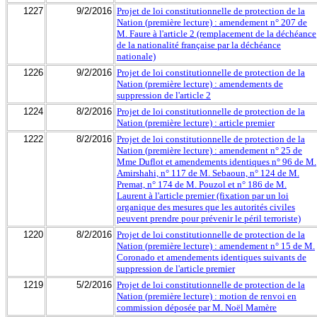
1227
9/2/2016
Projet de loi constitutionnelle de protection de la
Nation (première lecture) : amendement n° 207 de
M. Faure à l'article 2 (remplacement de la déchéance
de la nationalité française par la déchéance
nationale)
1226
9/2/2016
Projet de loi constitutionnelle de protection de la
Nation (première lecture) : amendements de
suppression de l'article 2
1224
8/2/2016
Projet de loi constitutionnelle de protection de la
Nation (première lecture) : article premier
1222
8/2/2016
Projet de loi constitutionnelle de protection de la
Nation (première lecture) : amendement n° 25 de
Mme Duflot et amendements identiques n° 96 de M.
Amirshahi, n° 117 de M. Sebaoun, n° 124 de M.
Premat, n° 174 de M. Pouzol et n° 186 de M.
Laurent à l'article premier (fixation par un loi
organique des mesures que les autorités civiles
peuvent prendre pour prévenir le péril terroriste)
1220
8/2/2016
Projet de loi constitutionnelle de protection de la
Nation (première lecture) : amendement n° 15 de M.
Coronado et amendements identiques suivants de
suppression de l'article premier
1219
5/2/2016
Projet de loi constitutionnelle de protection de la
Nation (première lecture) : motion de renvoi en
commission déposée par M. Noël Mamère