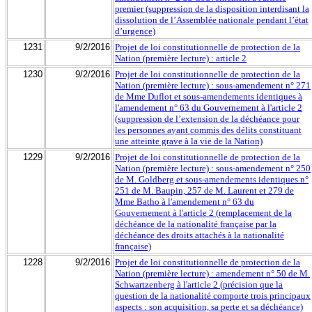
premier (suppression de la disposition interdisant la
dissolution de l’Assemblée nationale pendant l’état
d’urgence)
1231
9/2/2016
Projet de loi constitutionnelle de protection de la
Nation (première lecture) : article 2
1230
9/2/2016
Projet de loi constitutionnelle de protection de la
Nation (première lecture) : sous-amendement n° 271
de Mme Duflot et sous-amendements identiques à
l'amendement n° 63 du Gouvernement à l'article 2
(suppression de l’extension de la déchéance pour
les personnes ayant commis des délits constituant
une atteinte grave à la vie de la Nation)
1229
9/2/2016
Projet de loi constitutionnelle de protection de la
Nation (première lecture) : sous-amendement n° 250
de M. Goldberg et sous-amendements identiques n°
251 de M. Baupin, 257 de M. Laurent et 279 de
Mme Batho à l'amendement n° 63 du
Gouvernement à l'article 2 (remplacement de la
déchéance de la nationalité française par la
déchéance des droits attachés à la nationalité
française)
1228
9/2/2016
Projet de loi constitutionnelle de protection de la
Nation (première lecture) : amendement n° 50 de M.
Schwartzenberg à l'article 2 (précision que la
question de la nationalité comporte trois principaux
aspects : son acquisition, sa perte et sa déchéance)