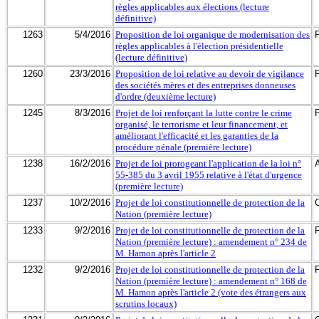
règles applicables aux élections (lecture
définitive)
1263
5/4/2016
Proposition de loi organique de modernisation des
règles applicables à l'élection présidentielle
(lecture définitive)
1260
23/3/2016
Proposition de loi relative au devoir de vigilance
des sociétés mères et des entreprises donneuses
d'ordre (deuxième lecture)
1245
8/3/2016
Projet de loi renforçant la lutte contre le crime
organisé, le terrorisme et leur financement, et
améliorant l'efficacité et les garanties de la
procédure pénale (première lecture)
1238
16/2/2016
Projet de loi prorogeant l'application de la loi n°
55-385 du 3 avril 1955 relative à l'état d'urgence
(première lecture)
1237
10/2/2016
Projet de loi constitutionnelle de protection de la
Nation (première lecture)
1233
9/2/2016
Projet de loi constitutionnelle de protection de la
Nation (première lecture) : amendement n° 234 de
M. Hamon après l'article 2
1232
9/2/2016
Projet de loi constitutionnelle de protection de la
Nation (première lecture) : amendement n° 168 de
M. Hamon après l'article 2 (vote des étrangers aux
scrutins locaux)