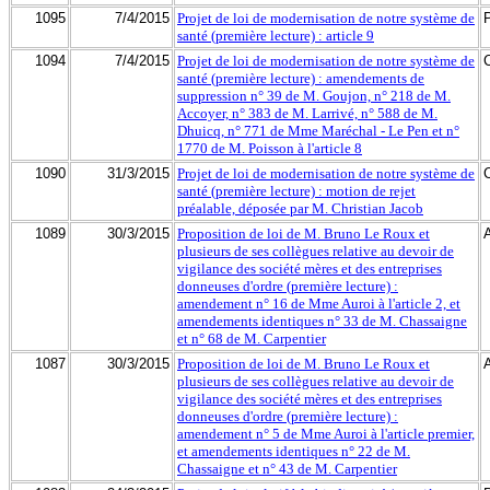
1095
7/4/2015
Projet de loi de modernisation de notre système de
santé (première lecture) : article 9
1094
7/4/2015
Projet de loi de modernisation de notre système de
santé (première lecture) : amendements de
suppression n° 39 de M. Goujon, n° 218 de M.
Accoyer, n° 383 de M. Larrivé, n° 588 de M.
Dhuicq, n° 771 de Mme Maréchal - Le Pen et n°
1770 de M. Poisson à l'article 8
1090
31/3/2015
Projet de loi de modernisation de notre système de
santé (première lecture) : motion de rejet
préalable, déposée par M. Christian Jacob
1089
30/3/2015
Proposition de loi de M. Bruno Le Roux et
plusieurs de ses collègues relative au devoir de
vigilance des société mères et des entreprises
donneuses d'ordre (première lecture) :
amendement n° 16 de Mme Auroi à l'article 2, et
amendements identiques n° 33 de M. Chassaigne
et n° 68 de M. Carpentier
1087
30/3/2015
Proposition de loi de M. Bruno Le Roux et
plusieurs de ses collègues relative au devoir de
vigilance des société mères et des entreprises
donneuses d'ordre (première lecture) :
amendement n° 5 de Mme Auroi à l'article premier,
et amendements identiques n° 22 de M.
Chassaigne et n° 43 de M. Carpentier