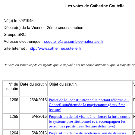
Les votes de Catherine Coutelle
Né(e) le 2/4/1945
Député(e) de la Vienne - 2ème circonscription
Groupe SRC
Adresse électronique :
ccoutelle@assemblee-nationale.fr
Site Internet :
http://www.catherinecoutelle.fr
Un vote en lettres capitales signale que le député s'est prononcé autrement que la majorité d
N° du
Date du scrutin
Objet du scrutin
scrutin
1266
26/4/2016
Projet de loi constitutionnelle portant réforme du
Conseil supérieur de la magistrature (deuxième
lecture)
1265
6/4/2016
Proposition de loi visant à renforcer la lutte contre
le système prostitutionnel et à accompagner les
personnes prostituées (lecture définitive)
1264
5/4/2016
Proposition de loi de modernisation de diverses