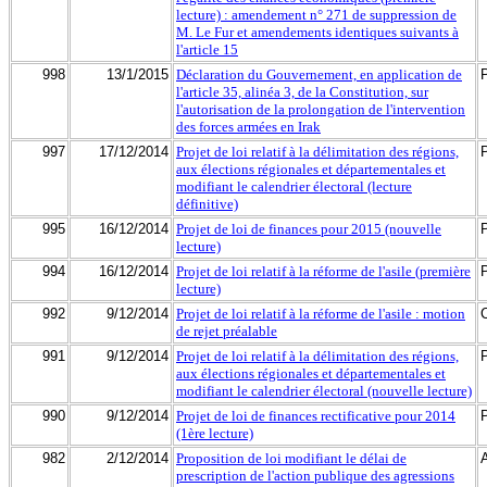
lecture) : amendement n° 271 de suppression de
M. Le Fur et amendements identiques suivants à
l'article 15
998
13/1/2015
Déclaration du Gouvernement, en application de
l'article 35, alinéa 3, de la Constitution, sur
l'autorisation de la prolongation de l'intervention
des forces armées en Irak
997
17/12/2014
Projet de loi relatif à la délimitation des régions,
aux élections régionales et départementales et
modifiant le calendrier électoral (lecture
définitive)
995
16/12/2014
Projet de loi de finances pour 2015 (nouvelle
lecture)
994
16/12/2014
Projet de loi relatif à la réforme de l'asile (première
lecture)
992
9/12/2014
Projet de loi relatif à la réforme de l'asile : motion
de rejet préalable
991
9/12/2014
Projet de loi relatif à la délimitation des régions,
aux élections régionales et départementales et
modifiant le calendrier électoral (nouvelle lecture)
990
9/12/2014
Projet de loi de finances rectificative pour 2014
(1ère lecture)
982
2/12/2014
Proposition de loi modifiant le délai de
prescription de l'action publique des agressions