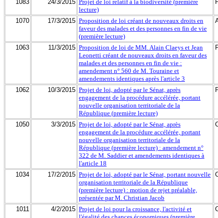
1083
24/3/2015
Projet de loi relatif à la biodiversité (première
lecture)
1070
17/3/2015
Proposition de loi créant de nouveaux droits en
faveur des malades et des personnes en fin de vie
(première lecture)
1063
11/3/2015
Proposition de loi de MM. Alain Claeys et Jean
Leonetti créant de nouveaux droits en faveur des
malades et des personnes en fin de vie :
amendement n° 560 de M. Touraine et
amendements identiques après l'article 3
1062
10/3/2015
Projet de loi, adopté par le Sénat, après
engagement de la procédure accélérée, portant
nouvelle organisation territoriale de la
République (première lecture)
1050
3/3/2015
Projet de loi, adopté par le Sénat, après
engagement de la procédure accélérée, portant
nouvelle organisation territoriale de la
République (première lecture) : amendement n°
322 de M. Saddier et amendements identiques à
l'article 18
1034
17/2/2015
Projet de loi, adopté par le Sénat, portant nouvelle
organisation territoriale de la République
(première lecture) : motion de rejet préalable,
présentée par M. Christian Jacob
1011
4/2/2015
Projet de loi pour la croissance, l'activité et
l'égalité des chances économiques (première