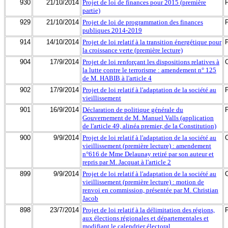
930
21/10/2014
Projet de loi de finances pour 2015 (première
partie)
929
21/10/2014
Projet de loi de programmation des finances
publiques 2014-2019
914
14/10/2014
Projet de loi relatif à la transition énergétique pour
la croissance verte (première lecture)
904
17/9/2014
Projet de loi renforçant les dispositions relatives à
la lutte contre le terrorisme : amendement n° 125
de M. HABIB à l'article 4
902
17/9/2014
Projet de loi relatif à l'adaptation de la société au
vieillissement
901
16/9/2014
Déclaration de politique générale du
Gouvernement de M. Manuel Valls (application
de l'article 49, alinéa premier, de la Constitution)
900
9/9/2014
Projet de loi relatif à l'adaptation de la société au
vieillissement (première lecture) : amendement
n°616 de Mme Delaunay retiré par son auteur et
repris par M. Jacquat à l'article 2
899
9/9/2014
Projet de loi relatif à l'adaptation de la société au
vieillissement (première lecture) : motion de
renvoi en commission, présentée par M. Christian
Jacob
898
23/7/2014
Projet de loi relatif à la délimitation des régions,
aux élections régionales et départementales et
modifiant le calendrier électoral