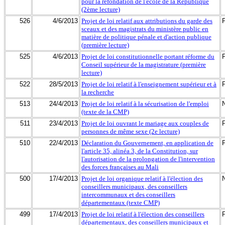
pour la refondation de l'école de la République
(2ème lecture)
526
4/6/2013
Projet de loi relatif aux attributions du garde des
sceaux et des magistrats du ministère public en
matière de politique pénale et d'action publique
(première lecture)
525
4/6/2013
Projet de loi constitutionnelle portant réforme du
Conseil supérieur de la magistrature (première
lecture)
522
28/5/2013
Projet de loi relatif à l'enseignement supérieur et à
la recherche
513
24/4/2013
Projet de loi relatif à la sécurisation de l'emploi
(texte de la CMP)
511
23/4/2013
Projet de loi ouvrant le mariage aux couples de
personnes de même sexe (2e lecture)
510
22/4/2013
Déclaration du Gouvernement, en application de
l'article 35, alinéa 3, de la Constitution, sur
l'autorisation de la prolongation de l'intervention
des forces françaises au Mali
500
17/4/2013
Projet de loi organique relatif à l'élection des
conseillers municipaux, des conseillers
intercommunaux et des conseillers
départementaux (texte CMP)
499
17/4/2013
Projet de loi relatif à l'élection des conseillers
départementaux, des conseillers municipaux et