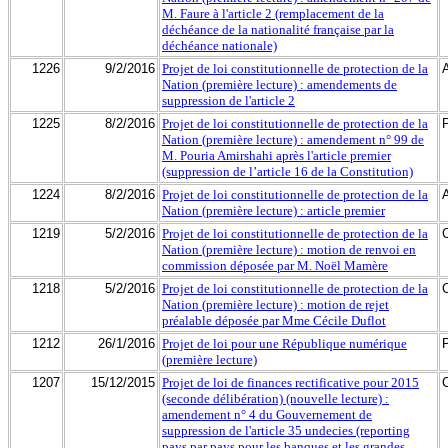
M. Faure à l'article 2 (remplacement de la
déchéance de la nationalité française par la
déchéance nationale)
1226
9/2/2016
Projet de loi constitutionnelle de protection de la
Nation (première lecture) : amendements de
suppression de l'article 2
1225
8/2/2016
Projet de loi constitutionnelle de protection de la
Nation (première lecture) : amendement n° 99 de
M. Pouria Amirshahi après l'article premier
(suppression de l’article 16 de la Constitution)
1224
8/2/2016
Projet de loi constitutionnelle de protection de la
Nation (première lecture) : article premier
1219
5/2/2016
Projet de loi constitutionnelle de protection de la
Nation (première lecture) : motion de renvoi en
commission déposée par M. Noël Mamère
1218
5/2/2016
Projet de loi constitutionnelle de protection de la
Nation (première lecture) : motion de rejet
préalable déposée par Mme Cécile Duflot
1212
26/1/2016
Projet de loi pour une République numérique
(première lecture)
1207
15/12/2015
Projet de loi de finances rectificative pour 2015
(seconde délibération) (nouvelle lecture) :
amendement n° 4 du Gouvernement de
suppression de l'article 35 undecies (reporting
pays par pays pour les banques et les grandes