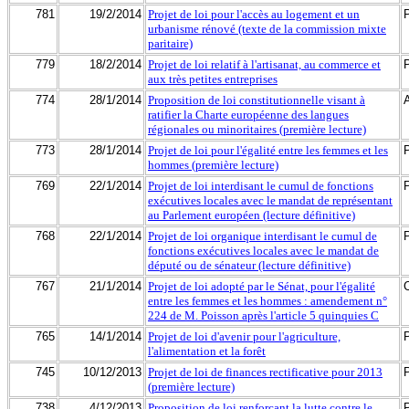
781
19/2/2014
Projet de loi pour l'accès au logement et un
urbanisme rénové (texte de la commission mixte
paritaire)
779
18/2/2014
Projet de loi relatif à l'artisanat, au commerce et
aux très petites entreprises
774
28/1/2014
Proposition de loi constitutionnelle visant à
ratifier la Charte européenne des langues
régionales ou minoritaires (première lecture)
773
28/1/2014
Projet de loi pour l'égalité entre les femmes et les
hommes (première lecture)
769
22/1/2014
Projet de loi interdisant le cumul de fonctions
exécutives locales avec le mandat de représentant
au Parlement européen (lecture définitive)
768
22/1/2014
Projet de loi organique interdisant le cumul de
fonctions exécutives locales avec le mandat de
député ou de sénateur (lecture définitive)
767
21/1/2014
Projet de loi adopté par le Sénat, pour l'égalité
entre les femmes et les hommes : amendement n°
224 de M. Poisson après l'article 5 quinquies C
765
14/1/2014
Projet de loi d'avenir pour l'agriculture,
l'alimentation et la forêt
745
10/12/2013
Projet de loi de finances rectificative pour 2013
(première lecture)
738
4/12/2013
Proposition de loi renforçant la lutte contre le