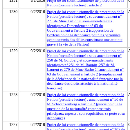
1231
9/2/2016
Projet de loi constitutionnelle de protection de la
Nation (première lecture) : article 2
1230
9/2/2016
Projet de loi constitutionnelle de protection de la
Nation (première lecture) : sous-amendement n°
271 de Mme Duflot et sous-amendements
identiques à l'amendement n° 63 du
Gouvernement à l'article 2 (suppression de
l’extension de la déchéance pour les personnes
ayant commis des délits constituant une atteinte
grave à la vie de la Nation)
1229
9/2/2016
Projet de loi constitutionnelle de protection de la
Nation (première lecture) : sous-amendement n°
250 de M. Goldberg et sous-amendements
identiques n° 251 de M. Baupin, 257 de M.
Laurent et 279 de Mme Batho à l'amendement n°
63 du Gouvernement à l'article 2 (remplacement
de la déchéance de la nationalité française par la
déchéance des droits attachés à la nationalité
française)
1228
9/2/2016
Projet de loi constitutionnelle de protection de la
Nation (première lecture) : amendement n° 50 de
M. Schwartzenberg à l'article 2 (précision que la
question de la nationalité comporte trois
principaux aspects : son acquisition, sa perte et sa
déchéance)
1227
9/2/2016
Projet de loi constitutionnelle de protection de la
Nation (première lecture) : amendement n° 207 de