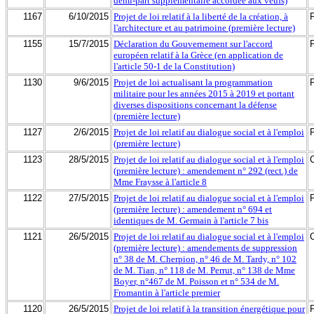
demi-part supplémentaire accordée aux veufs)
1167
6/10/2015
Projet de loi relatif à la liberté de la création, à
l'architecture et au patrimoine (première lecture)
1155
15/7/2015
Déclaration du Gouvernement sur l'accord
européen relatif à la Grèce (en application de
l'article 50-1 de la Constitution)
1130
9/6/2015
Projet de loi actualisant la programmation
militaire pour les années 2015 à 2019 et portant
diverses dispositions concernant la défense
(première lecture)
1127
2/6/2015
Projet de loi relatif au dialogue social et à l'emploi
(première lecture)
1123
28/5/2015
Projet de loi relatif au dialogue social et à l'emploi
(première lecture) : amendement n° 292 (rect.) de
Mme Fraysse à l'article 8
1122
27/5/2015
Projet de loi relatif au dialogue social et à l'emploi
(première lecture) : amendement n° 694 et
identiques de M. Germain à l'article 7 bis
1121
26/5/2015
Projet de loi relatif au dialogue social et à l'emploi
(première lecture) : amendements de suppression
n° 38 de M. Cherpion, n° 46 de M. Tardy, n° 102
de M. Tian, n° 118 de M. Perrut, n° 138 de Mme
Boyer, n°467 de M. Poisson et n° 534 de M.
Fromantin à l'article premier
1120
26/5/2015
Projet de loi relatif à la transition énergétique pour