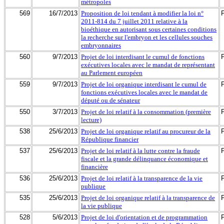
métropoles
569
16/7/2013
Proposition de loi tendant à modifier la loi n°
2011-814 du 7 juillet 2011 relative à la
bioéthique en autorisant sous certaines conditions
la recherche sur l'embryon et les cellules souches
embryonnaires
560
9/7/2013
Projet de loi interdisant le cumul de fonctions
exécutives locales avec le mandat de représentant
au Parlement européen
559
9/7/2013
Projet de loi organique interdisant le cumul de
fonctions exécutives locales avec le mandat de
député ou de sénateur
550
3/7/2013
Projet de loi relatif à la consommation (première
lecture)
538
25/6/2013
Projet de loi organique relatif au procureur de la
République financier
537
25/6/2013
Projet de loi relatif à la lutte contre la fraude
fiscale et la grande délinquance économique et
financière
536
25/6/2013
Projet de loi relatif à la transparence de la vie
publique
535
25/6/2013
Projet de loi organique relatif à la transparence de
la vie publique
528
5/6/2013
Projet de loi d'orientation et de programmation