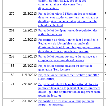
conseillers municipaux, des délégués
communautaires et des conseillers
départementaux
279
26/2/2013
Projet de loi relatif à l'élection des conseillers
départementaux, des conseillers municipaux et
des délégués communautaires, et modifiant le
calendrier électoral
261
19/2/2013
Projet de loi de séparation et de régulation des
activités bancaires
260
12/2/2013
Proposition de résolution tendant à modifier le
Règlement de l'Assemblée nationale afin
d'instaurer la faculté, pour les groupes politiques,
de se doter d'une coprésidence paritaire
259
12/2/2013
Projet de loi portant ouverture du mariage aux
couples de personnes de même sexe
85
23/1/2013
Projet de loi portant création du contrat de
génération (1ère lecture)
82
11/12/2012
Projet de loi de finances rectificative pour 2012
(1ère lecture)
71
27/11/2012
Projet de loi relatif à la mobilisation du foncier
public en faveur du logement et au renforcement
des obligations de production de logement social
(première lecture)
63
20/11/2012
Proposition de loi relative à l'abrogation du
conseiller territorial