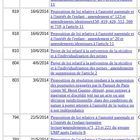
11
819
16/6/2014
Proposition de loi relative à l'autorité parentale et
à l'intérêt de l'enfant : amendement n° 123 et
amendements identiques158, 419, 426, 512, 566
et 719, à l'article 11
818
16/6/2014
Proposition de loi relative à l'autorité parentale et
à l'intérêt de l'enfant : amendement n° 20 et
amendements identiques à l'article 11
810
10/6/2014
Projet de loi relatif à la prévention de la récidive
et à l'individualisation des peines
804
4/6/2014
Projet de loi relatif à la prévention de la récidive
et à l'individualisation des peines : amendements
de suppression de l'article 2
803
3/6/2014
Proposition de résolution tendant à la suspension
des poursuites engagées par le Parquet de Paris
contre M. Henri Guaino, député, pour outrage à
magistrat et discrédit jeté sur un acte ou une
décision juridictionnelle, dans des conditions de
nature à porter atteinte à l'autorité de la justice ou
à son indépendance
794
21/5/2014
Proposition de loi relative à l'autorité parentale et
à l'intérêt de l'enfant (première
lecture)amendements n°1, 23 et 221 du groupe
UMP après l'article 8
793
21/5/2014
Proposition de loi relative à l'autorité parentale et