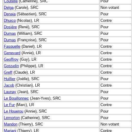
Coutelle
(Catherine), SRC
Pour
Delga
(Carole), SRC
Non votant
Denaja
(Sébastien), SRC
Pour
Dhuicq
(Nicolas), LR
Contre
Dosière
(René), SRC
Pour
Dumas
(William), SRC
Pour
Dumas
(Françoise), SRC
Pour
Fasquelle
(Daniel), LR
Contre
Genevard
(Annie), LR
Contre
Geoffroy
(Guy), LR
Contre
Gosselin
(Philippe), LR
Contre
Greff
(Claude), LR
Contre
Huillier
(Joëlle), SRC
Pour
Jacob
(Christian), LR
Contre
Launay
(Jean), SRC
Pour
Le Bouillonnec
(Jean-Yves), SRC
Pour
Le Fur
(Marc), LR
Contre
Le Houerou
(Annie), SRC
Pour
Lemorton
(Catherine), SRC
Pour
Mandon
(Thierry), SRC
Non votant
Mariani
(Thierry), LR
Contre