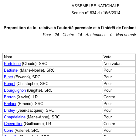
ASSEMBLEE NATIONALE
Scrutin n° 834 du 16/6/2014
Proposition de loi relative à l'autorité parentale et à l'intérêt de l'enfant 
Pour : 24 - Contre : 14 - Abstentions : 0 - Non votant
Nom
Vote
Bartolone
(Claude), SRC
Non votant
Battistel
(Marie-Noëlle), SRC
Pour
Binet
(Erwann), SRC
Pour
Borgel
(Christophe), SRC
Pour
Bourguignon
(Brigitte), SRC
Pour
Breton
(Xavier), LR
Contre
Bréhier
(Emeric), SRC
Pour
Bridey
(Jean-Jacques), SRC
Pour
Chapdelaine
(Marie-Anne), SRC
Pour
Chevrollier
(Guillaume), LR
Contre
Corre
(Valérie), SRC
Pour