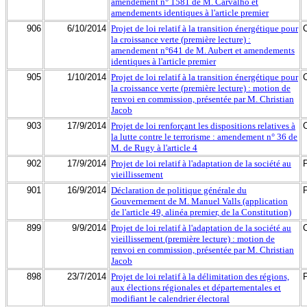
amendement n° 1581 de M. Carvalho et
amendements identiques à l'article premier
906
6/10/2014
Projet de loi relatif à la transition énergétique pour
la croissance verte (première lecture) :
amendement n°641 de M. Aubert et amendements
identiques à l'article premier
905
1/10/2014
Projet de loi relatif à la transition énergétique pour
la croissance verte (première lecture) : motion de
renvoi en commission, présentée par M. Christian
Jacob
903
17/9/2014
Projet de loi renforçant les dispositions relatives à
la lutte contre le terrorisme : amendement n° 36 de
M. de Rugy à l'article 4
902
17/9/2014
Projet de loi relatif à l'adaptation de la société au
vieillissement
901
16/9/2014
Déclaration de politique générale du
Gouvernement de M. Manuel Valls (application
de l'article 49, alinéa premier, de la Constitution)
899
9/9/2014
Projet de loi relatif à l'adaptation de la société au
vieillissement (première lecture) : motion de
renvoi en commission, présentée par M. Christian
Jacob
898
23/7/2014
Projet de loi relatif à la délimitation des régions,
aux élections régionales et départementales et
modifiant le calendrier électoral