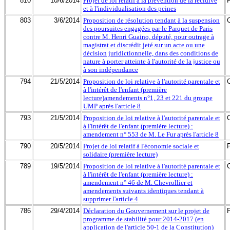
810
10/6/2014
Projet de loi relatif à la prévention de la récidive
et à l'individualisation des peines
803
3/6/2014
Proposition de résolution tendant à la suspension
des poursuites engagées par le Parquet de Paris
contre M. Henri Guaino, député, pour outrage à
magistrat et discrédit jeté sur un acte ou une
décision juridictionnelle, dans des conditions de
nature à porter atteinte à l'autorité de la justice ou
à son indépendance
794
21/5/2014
Proposition de loi relative à l'autorité parentale et
à l'intérêt de l'enfant (première
lecture)amendements n°1, 23 et 221 du groupe
UMP après l'article 8
793
21/5/2014
Proposition de loi relative à l'autorité parentale et
à l'intérêt de l'enfant (première lecture) :
amendement n° 553 de M. Le Fur après l'article 8
790
20/5/2014
Projet de loi relatif à l'économie sociale et
solidaire (première lecture)
789
19/5/2014
Proposition de loi relative à l'autorité parentale et
à l'intérêt de l'enfant (première lecture) :
amendement n° 46 de M. Chevrollier et
amendements suivants identiques tendant à
supprimer l'article 4
786
29/4/2014
Déclaration du Gouvernement sur le projet de
programme de stabilité pour 2014-2017 (en
application de l'article 50-1 de la Constitution)