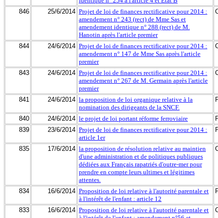
identique n° 254 à l'article 4 et Etat B
846
25/6/2014
Projet de loi de finances rectificative pour 2014 :
amendement n° 243 (rect) de Mme Sas et
amendement identique n° 288 (rect) de M.
Hanotin après l'article premier
844
24/6/2014
Projet de loi de finances rectificative pour 2014 :
amendement n° 147 de Mme Sas après l'article
premier
843
24/6/2014
Projet de loi de finances rectificative pour 2014 :
amendement n° 267 de M. Germain après l'article
premier
841
24/6/2014
la proposition de loi organique relative à la
nomination des dirigeants de la SNCF.
840
24/6/2014
le projet de loi portant réforme ferroviaire
839
23/6/2014
Projet de loi de finances rectificative pour 2014 :
article 1er
835
17/6/2014
la proposition de résolution relative au maintien
d'une administration et de politiques publiques
dédiées aux Français rapatriés d'outre-mer pour
prendre en compte leurs ultimes et légitimes
attentes.
834
16/6/2014
Proposition de loi relative à l'autorité parentale et
à l'intérêt de l'enfant : article 12
833
16/6/2014
Proposition de loi relative à l'autorité parentale et
à l'intérêt de l'enfant : amendement n°56 et