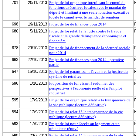
701
20/11/2013
Projet de loi organique interdisant le cumul de
fonctions exécutives locales avec le mandat de
député et limitant à une seule fonction exécutive
locale le cumul avec le mandat de sénateur
698
19/11/2013
Projet de loi de finances pour 2014
686
5/11/2013
Projet de loi relatif à la lutte contre la fraude
fiscale et la grande délinquance économique et
financière
678
29/10/2013
Projet de loi de financement de la sécurité sociale
pour 2014
663
22/10/2013
Projet de loi de finances pour 2014 : première
partie
647
15/10/2013
Projet de loi garantissant l'avenir et la justice du
système de retraites
596
1/10/2013
Proposition de loi visant à redonner des
perspectives à l'économie réelle et à l'emploi
industriel
595
17/9/2013
Projet de loi organique relatif à la transparence de
la vie publique (lecture définitive)
594
17/9/2013
Projet de loi relatif à la transparence de la vie
publique (lecture définitive)
593
17/9/2013
Projet de loi pour l'accès au logement et un
urbanisme rénové
590
23/7/2013
Projet de loi relatif à la transparence de la vie