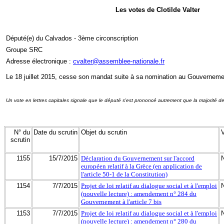
Les votes de Clotilde Valter
Député(e) du Calvados - 3ème circonscription
Groupe SRC
Adresse électronique :
cvalter@assemblee-nationale.fr
Le 18 juillet 2015, cesse son mandat suite à sa nomination au Gouverneme
Un vote en lettres capitales signale que le député s'est prononcé autrement que la majorité d
N° du
Date du scrutin
Objet du scrutin
scrutin
1155
15/7/2015
Déclaration du Gouvernement sur l'accord
européen relatif à la Grèce (en application de
l'article 50-1 de la Constitution)
1154
7/7/2015
Projet de loi relatif au dialogue social et à l'emploi
(nouvelle lecture) : amendement n° 284 du
Gouvernement à l'article 7 bis
1153
7/7/2015
Projet de loi relatif au dialogue social et à l'emploi
(nouvelle lecture) : amendement n° 280 du