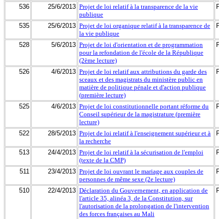
536
25/6/2013
Projet de loi relatif à la transparence de la vie
publique
535
25/6/2013
Projet de loi organique relatif à la transparence de
la vie publique
528
5/6/2013
Projet de loi d'orientation et de programmation
pour la refondation de l'école de la République
(2ème lecture)
526
4/6/2013
Projet de loi relatif aux attributions du garde des
sceaux et des magistrats du ministère public en
matière de politique pénale et d'action publique
(première lecture)
525
4/6/2013
Projet de loi constitutionnelle portant réforme du
Conseil supérieur de la magistrature (première
lecture)
522
28/5/2013
Projet de loi relatif à l'enseignement supérieur et à
la recherche
513
24/4/2013
Projet de loi relatif à la sécurisation de l'emploi
(texte de la CMP)
511
23/4/2013
Projet de loi ouvrant le mariage aux couples de
personnes de même sexe (2e lecture)
510
22/4/2013
Déclaration du Gouvernement, en application de
l'article 35, alinéa 3, de la Constitution, sur
l'autorisation de la prolongation de l'intervention
des forces françaises au Mali