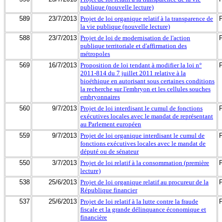
publique (nouvelle lecture)
589
23/7/2013
Projet de loi organique relatif à la transparence de
la vie publique (nouvelle lecture)
588
23/7/2013
Projet de loi de modernisation de l'action
publique territoriale et d'affirmation des
métropoles
569
16/7/2013
Proposition de loi tendant à modifier la loi n°
2011-814 du 7 juillet 2011 relative à la
bioéthique en autorisant sous certaines conditions
la recherche sur l'embryon et les cellules souches
embryonnaires
560
9/7/2013
Projet de loi interdisant le cumul de fonctions
exécutives locales avec le mandat de représentant
au Parlement européen
559
9/7/2013
Projet de loi organique interdisant le cumul de
fonctions exécutives locales avec le mandat de
député ou de sénateur
550
3/7/2013
Projet de loi relatif à la consommation (première
lecture)
538
25/6/2013
Projet de loi organique relatif au procureur de la
République financier
537
25/6/2013
Projet de loi relatif à la lutte contre la fraude
fiscale et la grande délinquance économique et
financière