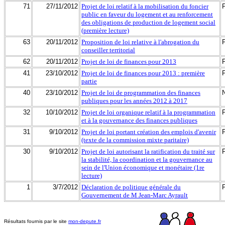
71
27/11/2012
Projet de loi relatif à la mobilisation du foncier
public en faveur du logement et au renforcement
des obligations de production de logement social
(première lecture)
63
20/11/2012
Proposition de loi relative à l'abrogation du
conseiller territorial
62
20/11/2012
Projet de loi de finances pour 2013
41
23/10/2012
Projet de loi de finances pour 2013 : première
partie
40
23/10/2012
Projet de loi de programmation des finances
publiques pour les années 2012 à 2017
32
10/10/2012
Projet de loi organique relatif à la programmation
et à la gouvernance des finances publiques
31
9/10/2012
Projet de loi portant création des emplois d'avenir
(texte de la commission mixte paritaire)
30
9/10/2012
Projet de loi autorisant la ratification du traité sur
la stabilité, la coordination et la gouvernance au
sein de l'Union économique et monétaire (1re
lecture)
1
3/7/2012
Déclaration de politique générale du
Gouvernement de M Jean-Marc Ayrault
Résultats fournis par le site
mon-depute.fr