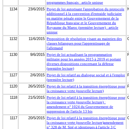
programmes français : article unique
1134
23/6/2015
Projet de loi autorisant l'approbation du protocole
additionnel à la convention d'entraide judiciaire
en matière pénale entre le Gouvernement de la
République française et le Gouvernement du
Royaume du Maroc (première lecture) : article
unique
1132
11/6/2015
Proposition de résolution visant au maintien des
classes bilangues pour l'apprentissage de
l'allemand
1130
9/6/2015
Projet de loi actualisant la programmation
militaire pour les années 2015 à 2019 et portant
diverses dispositions concernant la défense
(première lecture)
1127
2/6/2015
Projet de loi relatif au dialogue social et à l'emploi
(première lecture)
1120
26/5/2015
Projet de loi relatif à la transition énergétique pour
la croissance verte (nouvelle lecture)
1118
21/5/2015
Projet de loi relatif à la transition énergétique pour
la croissance verte (nouvelle lecture) :
amendement n° 1024 du Gouvernement de
suppression de l'article 13 bis
1117
20/5/2015
Projet de loi relatif à la transition énergétique pour
la croissance verte (nouvelle lecture)amendement
n° 328 de M. Siré et identiques à l'article 3 C