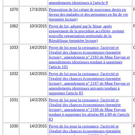
amendements identiques à l'article 9
1070
17/3/2015
Proposition de loi créant de nouveaux droits en
faveur des malades et des personnes en fin de vie
(première lecture)
1062
10/3/2015
Projet de loi, adopté par le Sénat, après
engagement de la procédure accélérée, portant
nouvelle organisation territoriale de la
République (première lecture)
1033
14/2/2015
Projet de loi pour la croissance, l'activité et
l'égalité des chances économiques (première
lecture) : amendement n° 2183 de Mme Fraysse et
amendements identiques tendant à supprimer
l'article 101
1032
14/2/2015
Projet de loi pour la croissance, l'activité et
l'égalité des chances économiques (première
lecture) : amendement n° 2167 de Mme Fraysse et
amendements identiques suivants tendant à
supprimer l'article 85
1031
14/2/2015
Projet de loi pour la croissance, l'activité et
l'égalité des chances économiques (première
lecture) : amendement n° 2166 de Mme Fraysse
tendant à supprimer les alinéas 86 à 89 de l'article
83
1030
14/2/2015
Projet de loi pour la croissance, l'activité et
l'égalité des chances économiques (première