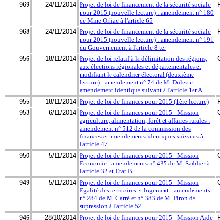
969
24/11/2014
Projet de loi de financement de la sécurité sociale
pour 2015 (nouvelle lecture) : amendement n° 180
de Mme Orliac à l'article 65
968
24/11/2014
Projet de loi de financement de la sécurité sociale
pour 2015 (nouvelle lecture) : amendement n° 191
du Gouvernement à l'article 8 ter
956
18/11/2014
Projet de loi relatif à la délimitation des régions,
aux élections régionales et départementales et
modifiant le calendrier électoral (deuxième
lecture) : amendement n° 74 de M. Dolez et
amendement identique suivant à l'article 1er A
955
18/11/2014
Projet de loi de finances pour 2015 (1ère lecture)
953
6/11/2014
Projet de loi de finances pour 2015 - Mission
agriculture, alimentation, forêt et affaires rurales :
amendement n° 512 de la commission des
finances et amendements identiques suivants à
l'article 47
950
5/11/2014
Projet de loi de finances pour 2015 - Mission
Economie : amendements n° 435 de M. Saddier à
l'article 32 et Etat B
949
5/11/2014
Projet de loi de finances pour 2015 - Mission
Egalité des territoires et logement : amendements
n° 284 de M. Carré et n° 383 de M. Piron de
supression à l'article 52
946
28/10/2014
Projet de loi de finances pour 2015 - Mission Aide