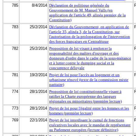
785
8/4/2014
Déclaration de politique générale du
Gouvernement de M. Manuel Valls (en
application de l'article 49, alinéa premier, de la
Constitution)
783
25/2/2014
Déclaration du Gouvernement, en application de
l'article 35, alinéa 3, de la Constitution, sur
l'autorisation de la prolongation de l'intervention
des forces françaises en Centrafrique
782
25/2/2014
Proposition de loi visant à renforcer la
responsabilité des maîtres d'ouvrage et des
donneurs d'ordre dans le cadre de la sous-traitance
et à lutter contre le dumping social et la
concurrence déloyale
781
19/2/2014
Projet de loi pour l'accès au logement et un
urbanisme rénové (texte de la commission mixte
paritaire)
774
28/1/2014
Proposition de loi constitutionnelle visant à
ratifier la Charte européenne des langues
régionales ou minoritaires (première lecture)
773
28/1/2014
Projet de loi pour l'égalité entre les femmes et les
hommes (première lecture)
769
22/1/2014
Projet de loi interdisant le cumul de fonctions
exécutives locales avec le mandat de représentant
au Parlement européen (lecture définitive)