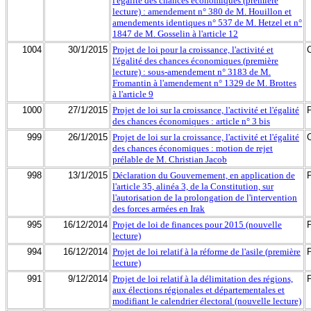
l'égalité des chances économiques (première
lecture) : amendement n° 380 de M. Houillon et
amendements identiques n° 537 de M. Hetzel et n°
1847 de M. Gosselin à l'article 12
1004
30/1/2015
Projet de loi pour la croissance, l'activité et
l'égalité des chances économiques (première
lecture) : sous-amendement n° 3183 de M.
Fromantin à l'amendement n° 1329 de M. Brottes
à l'article 9
1000
27/1/2015
Projet de loi sur la croissance, l'activité et l'égalité
des chances économiques : article n° 3 bis
999
26/1/2015
Projet de loi sur la croissance, l'activité et l'égalité
des chances économiques : motion de rejet
prélable de M. Christian Jacob
998
13/1/2015
Déclaration du Gouvernement, en application de
l'article 35, alinéa 3, de la Constitution, sur
l'autorisation de la prolongation de l'intervention
des forces armées en Irak
995
16/12/2014
Projet de loi de finances pour 2015 (nouvelle
lecture)
994
16/12/2014
Projet de loi relatif à la réforme de l'asile (première
lecture)
991
9/12/2014
Projet de loi relatif à la délimitation des régions,
aux élections régionales et départementales et
modifiant le calendrier électoral (nouvelle lecture)