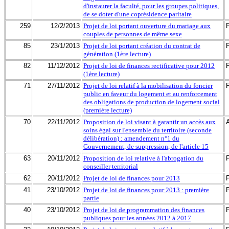
d'instaurer la faculté, pour les groupes politiques,
de se doter d'une coprésidence paritaire
259
12/2/2013
Projet de loi portant ouverture du mariage aux
couples de personnes de même sexe
85
23/1/2013
Projet de loi portant création du contrat de
génération (1ère lecture)
82
11/12/2012
Projet de loi de finances rectificative pour 2012
(1ère lecture)
71
27/11/2012
Projet de loi relatif à la mobilisation du foncier
public en faveur du logement et au renforcement
des obligations de production de logement social
(première lecture)
70
22/11/2012
Proposition de loi visant à garantir un accès aux
soins égal sur l'ensemble du territoire (seconde
délibération) : amendement n°1 du
Gouvernement, de suppression, de l'article 15
63
20/11/2012
Proposition de loi relative à l'abrogation du
conseiller territorial
62
20/11/2012
Projet de loi de finances pour 2013
41
23/10/2012
Projet de loi de finances pour 2013 : première
partie
40
23/10/2012
Projet de loi de programmation des finances
publiques pour les années 2012 à 2017