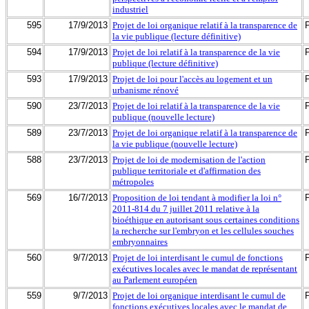
industriel
595
17/9/2013
Projet de loi organique relatif à la transparence de
la vie publique (lecture définitive)
594
17/9/2013
Projet de loi relatif à la transparence de la vie
publique (lecture définitive)
593
17/9/2013
Projet de loi pour l'accès au logement et un
urbanisme rénové
590
23/7/2013
Projet de loi relatif à la transparence de la vie
publique (nouvelle lecture)
589
23/7/2013
Projet de loi organique relatif à la transparence de
la vie publique (nouvelle lecture)
588
23/7/2013
Projet de loi de modernisation de l'action
publique territoriale et d'affirmation des
métropoles
569
16/7/2013
Proposition de loi tendant à modifier la loi n°
2011-814 du 7 juillet 2011 relative à la
bioéthique en autorisant sous certaines conditions
la recherche sur l'embryon et les cellules souches
embryonnaires
560
9/7/2013
Projet de loi interdisant le cumul de fonctions
exécutives locales avec le mandat de représentant
au Parlement européen
559
9/7/2013
Projet de loi organique interdisant le cumul de
fonctions exécutives locales avec le mandat de