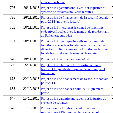
cohésion urbaine
726
26/11/2013
Projet de loi garantissant l'avenir et la justice du
système de retraites (nouvelle lecture)
725
26/11/2013
Projet de loi de financement de la sécurité sociale
pour 2014 (nouvelle lecture)
702
20/11/2013
Projet de loi interdisant le cumul de fonctions
exécutives locales avec le mandat de représentant
au Parlement européen
701
20/11/2013
Projet de loi organique interdisant le cumul de
fonctions exécutives locales avec le mandat de
député et limitant à une seule fonction exécutive
locale le cumul avec le mandat de sénateur
698
19/11/2013
Projet de loi de finances pour 2014
686
5/11/2013
Projet de loi relatif à la lutte contre la fraude
fiscale et la grande délinquance économique et
financière
678
29/10/2013
Projet de loi de financement de la sécurité sociale
pour 2014
663
22/10/2013
Projet de loi de finances pour 2014 : première
partie
647
15/10/2013
Projet de loi garantissant l'avenir et la justice du
système de retraites
596
1/10/2013
Proposition de loi visant à redonner des
perspectives à l'économie réelle et à l'emploi