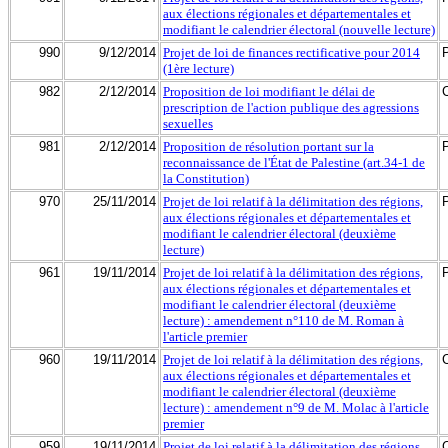
aux élections régionales et départementales et
modifiant le calendrier électoral (nouvelle lecture)
990
9/12/2014
Projet de loi de finances rectificative pour 2014
(1ère lecture)
982
2/12/2014
Proposition de loi modifiant le délai de
prescription de l'action publique des agressions
sexuelles
981
2/12/2014
Proposition de résolution portant sur la
reconnaissance de l'État de Palestine (art.34-1 de
la Constitution)
970
25/11/2014
Projet de loi relatif à la délimitation des régions,
aux élections régionales et départementales et
modifiant le calendrier électoral (deuxième
lecture)
961
19/11/2014
Projet de loi relatif à la délimitation des régions,
aux élections régionales et départementales et
modifiant le calendrier électoral (deuxième
lecture) : amendement n°110 de M. Roman à
l'article premier
960
19/11/2014
Projet de loi relatif à la délimitation des régions,
aux élections régionales et départementales et
modifiant le calendrier électoral (deuxième
lecture) : amendement n°9 de M. Molac à l'article
premier
959
19/11/2014
Projet de loi relatif à la délimitation des régions,