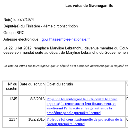
Les votes de Gwenegan Bui
Né(e) le 27/7/1974
Député(e) du Finistère - 4ème circonscription
Groupe SRC
Adresse électronique :
gbui@assemblee-nationale.fr
Le 22 juillet 2012, remplace Marylise Lebranchu, devenue membre du Gou
cesse son mandat suite au départ de Marylise Lebranchu du Gouvernemen
Un vote en lettres capitales signale que le député s'est prononcé autrement que la majorité d
N° du
Date du scrutin
Objet du scrutin
scrutin
1245
8/3/2016
Projet de loi renforçant la lutte contre le crime
organisé, le terrorisme et leur financement, et
améliorant l'efficacité et les garanties de la
procédure pénale (première lecture)
1237
10/2/2016
Projet de loi constitutionnelle de protection de la
Nation (première lecture)