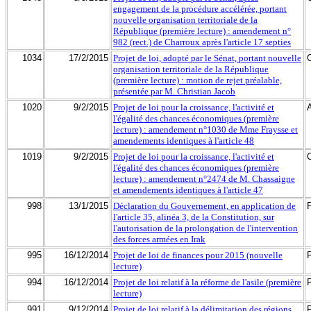
engagement de la procédure accélérée, portant
nouvelle organisation territoriale de la
République (première lecture) : amendement n°
982 (rect.) de Charroux après l'article 17 septies
1034
17/2/2015
Projet de loi, adopté par le Sénat, portant nouvelle
organisation territoriale de la République
(première lecture) : motion de rejet préalable,
présentée par M. Christian Jacob
1020
9/2/2015
Projet de loi pour la croissance, l'activité et
l'égalité des chances économiques (première
lecture) : amendement n°1030 de Mme Fraysse et
amendements identiques à l'article 48
1019
9/2/2015
Projet de loi pour la croissance, l'activité et
l'égalité des chances économiques (première
lecture) : amendement n°2474 de M. Chassaigne
et amendements identiques à l'article 47
998
13/1/2015
Déclaration du Gouvernement, en application de
l'article 35, alinéa 3, de la Constitution, sur
l'autorisation de la prolongation de l'intervention
des forces armées en Irak
995
16/12/2014
Projet de loi de finances pour 2015 (nouvelle
lecture)
994
16/12/2014
Projet de loi relatif à la réforme de l'asile (première
lecture)
991
9/12/2014
Projet de loi relatif à la délimitation des régions,