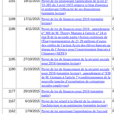
1191
19/11/2015
Projet de loi prorogeant l'application de la loi n°
55-385 du 3 avril 1955 relative à l'état d'urgence
et renforçant l'efficacité de ses dispositions
(première lecture)
1189
17/11/2015
Projet de loi de finances pour 2016 (première
lecture)
1186
4/11/2015
Projet de loi de finances pour 2016 : amendement
n° 366 de M. Thierry Mariani à l'article n° 24 et
état B de la seconde partie (Action extérieure de
l'État) (augmentation de 21,29 millions d’euros
des crédits de l’action Accès des élèves français au
réseau de l’Agence pour l’enseignement français à
l’étranger (AEFE))
1185
27/10/2015
Projet de loi de financement de la sécurité sociale
pour 2016 (première lecture)
1180
21/10/2015
Projet de loi de financement de la sécurité sociale
pour 2016 (première lecture) : amendement n° 938
de M. Germain à l'article 7 (conditionnement de la
nouvelle tranche d’exonération de cotisations
sociales employeur)
1177
20/10/2015
Projet de loi de finances pour 2016 (première
partie)
1167
6/10/2015
Projet de loi relatif à la liberté de la création, à
l'architecture et au patrimoine (première lecture)
1162
17/9/2015
Projet de loi autorisant l'approbation de l'accord