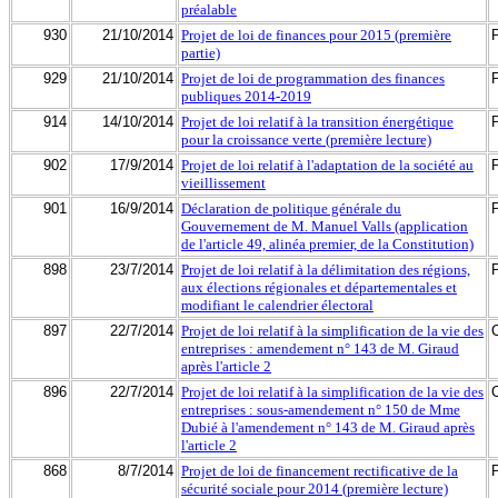
préalable
930
21/10/2014
Projet de loi de finances pour 2015 (première
partie)
929
21/10/2014
Projet de loi de programmation des finances
publiques 2014-2019
914
14/10/2014
Projet de loi relatif à la transition énergétique
pour la croissance verte (première lecture)
902
17/9/2014
Projet de loi relatif à l'adaptation de la société au
vieillissement
901
16/9/2014
Déclaration de politique générale du
Gouvernement de M. Manuel Valls (application
de l'article 49, alinéa premier, de la Constitution)
898
23/7/2014
Projet de loi relatif à la délimitation des régions,
aux élections régionales et départementales et
modifiant le calendrier électoral
897
22/7/2014
Projet de loi relatif à la simplification de la vie des
entreprises : amendement n° 143 de M. Giraud
après l'article 2
896
22/7/2014
Projet de loi relatif à la simplification de la vie des
entreprises : sous-amendement n° 150 de Mme
Dubié à l'amendement n° 143 de M. Giraud après
l'article 2
868
8/7/2014
Projet de loi de financement rectificative de la
sécurité sociale pour 2014 (première lecture)