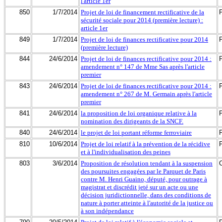
l'article 1er
850
1/7/2014
Projet de loi de financement rectificative de la
sécurité sociale pour 2014 (première lecture) :
article 1er
849
1/7/2014
Projet de loi de finances rectificative pour 2014
(première lecture)
844
24/6/2014
Projet de loi de finances rectificative pour 2014 :
amendement n° 147 de Mme Sas après l'article
premier
843
24/6/2014
Projet de loi de finances rectificative pour 2014 :
amendement n° 267 de M. Germain après l'article
premier
841
24/6/2014
la proposition de loi organique relative à la
nomination des dirigeants de la SNCF.
840
24/6/2014
le projet de loi portant réforme ferroviaire
810
10/6/2014
Projet de loi relatif à la prévention de la récidive
et à l'individualisation des peines
803
3/6/2014
Proposition de résolution tendant à la suspension
des poursuites engagées par le Parquet de Paris
contre M. Henri Guaino, député, pour outrage à
magistrat et discrédit jeté sur un acte ou une
décision juridictionnelle, dans des conditions de
nature à porter atteinte à l'autorité de la justice ou
à son indépendance