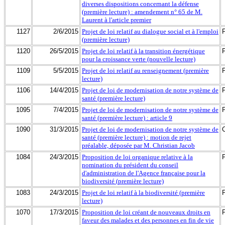
diverses dispositions concernant la défense
(première lecture) : amendement n° 65 de M.
Laurent à l'article premier
1127
2/6/2015
Projet de loi relatif au dialogue social et à l'emploi
(première lecture)
1120
26/5/2015
Projet de loi relatif à la transition énergétique
pour la croissance verte (nouvelle lecture)
1109
5/5/2015
Projet de loi relatif au renseignement (première
lecture)
1106
14/4/2015
Projet de loi de modernisation de notre système de
santé (première lecture)
1095
7/4/2015
Projet de loi de modernisation de notre système de
santé (première lecture) : article 9
1090
31/3/2015
Projet de loi de modernisation de notre système de
santé (première lecture) : motion de rejet
préalable, déposée par M. Christian Jacob
1084
24/3/2015
Proposition de loi organique relative à la
nomination du président du conseil
d'administration de l'Agence française pour la
biodiversité (première lecture)
1083
24/3/2015
Projet de loi relatif à la biodiversité (première
lecture)
1070
17/3/2015
Proposition de loi créant de nouveaux droits en
faveur des malades et des personnes en fin de vie