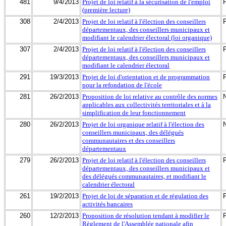
481
9/4/2013
Projet de loi relatif à la sécurisation de l'emploi
(première lecture)
308
2/4/2013
Projet de loi relatif à l'élection des conseillers
départementaux, des conseillers municipaux et
modifiant le calendrier électoral (loi organique)
307
2/4/2013
Projet de loi relatif à l'élection des conseillers
départementaux, des conseillers municipaux et
modifiant le calendrier électoral
291
19/3/2013
Projet de loi d'orientation et de programmation
pour la refondation de l'école
281
26/2/2013
Proposition de loi relative au contrôle des normes
applicables aux collectivités territoriales et à la
simplification de leur fonctionnement
280
26/2/2013
Projet de loi organique relatif à l'élection des
conseillers municipaux, des délégués
communautaires et des conseillers
départementaux
279
26/2/2013
Projet de loi relatif à l'élection des conseillers
départementaux, des conseillers municipaux et
des délégués communautaires, et modifiant le
calendrier électoral
261
19/2/2013
Projet de loi de séparation et de régulation des
activités bancaires
260
12/2/2013
Proposition de résolution tendant à modifier le
Règlement de l'Assemblée nationale afin