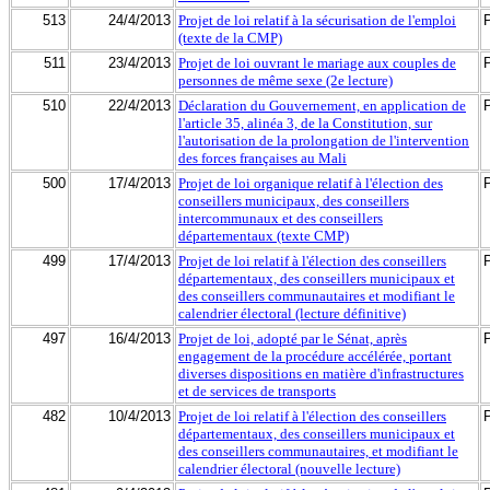
513
24/4/2013
Projet de loi relatif à la sécurisation de l'emploi
(texte de la CMP)
511
23/4/2013
Projet de loi ouvrant le mariage aux couples de
personnes de même sexe (2e lecture)
510
22/4/2013
Déclaration du Gouvernement, en application de
l'article 35, alinéa 3, de la Constitution, sur
l'autorisation de la prolongation de l'intervention
des forces françaises au Mali
500
17/4/2013
Projet de loi organique relatif à l'élection des
conseillers municipaux, des conseillers
intercommunaux et des conseillers
départementaux (texte CMP)
499
17/4/2013
Projet de loi relatif à l'élection des conseillers
départementaux, des conseillers municipaux et
des conseillers communautaires et modifiant le
calendrier électoral (lecture définitive)
497
16/4/2013
Projet de loi, adopté par le Sénat, après
engagement de la procédure accélérée, portant
diverses dispositions en matière d'infrastructures
et de services de transports
482
10/4/2013
Projet de loi relatif à l'élection des conseillers
départementaux, des conseillers municipaux et
des conseillers communautaires, et modifiant le
calendrier électoral (nouvelle lecture)