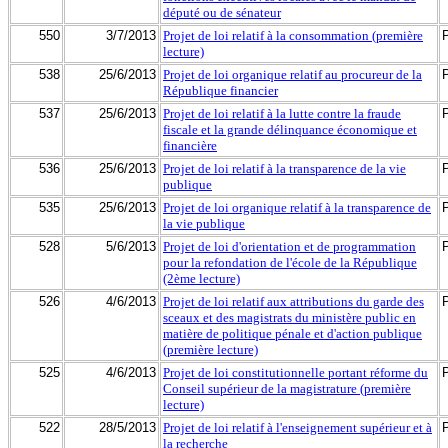
député ou de sénateur
550
3/7/2013
Projet de loi relatif à la consommation (première
lecture)
538
25/6/2013
Projet de loi organique relatif au procureur de la
République financier
537
25/6/2013
Projet de loi relatif à la lutte contre la fraude
fiscale et la grande délinquance économique et
financière
536
25/6/2013
Projet de loi relatif à la transparence de la vie
publique
535
25/6/2013
Projet de loi organique relatif à la transparence de
la vie publique
528
5/6/2013
Projet de loi d'orientation et de programmation
pour la refondation de l'école de la République
(2ème lecture)
526
4/6/2013
Projet de loi relatif aux attributions du garde des
sceaux et des magistrats du ministère public en
matière de politique pénale et d'action publique
(première lecture)
525
4/6/2013
Projet de loi constitutionnelle portant réforme du
Conseil supérieur de la magistrature (première
lecture)
522
28/5/2013
Projet de loi relatif à l'enseignement supérieur et à
la recherche