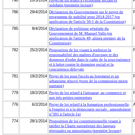
790
20/5/2014
Projet de loi relatif à l'économie sociale et
solidaire (première lecture)
786
29/4/2014
Déclaration du Gouvernement sur le projet de
programme de stabilité pour 2014-2017 (en
application de l'article 50-1 de la Constitution)
785
8/4/2014
Déclaration de politique générale du
Gouvernement de M. Manuel Valls (en
application de l'article 49, alinéa premier, de la
Constitution)
782
25/2/2014
Proposition de loi visant à renforcer la
responsabilité des maîtres d'ouvrage et des
donneurs d'ordre dans le cadre de la sous-traitance
et à lutter contre le dumping social et la
concurrence déloyale
781
19/2/2014
Projet de loi pour l'accès au logement et un
urbanisme rénové (texte de la commission mixte
paritaire)
779
18/2/2014
Projet de loi relatif à l'artisanat, au commerce et
aux très petites entreprises
776
6/2/2014
Projet de loi relatif à la formation professionnelle,
à l'emploi et à la démocratie sociale : amendement
n°391 à l'article 1er
774
28/1/2014
Proposition de loi constitutionnelle visant à
ratifier la Charte européenne des langues
régionales ou minoritaires (première lecture)