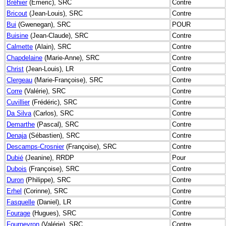
Bréhier
(Emeric), SRC
Contre
Bricout
(Jean-Louis), SRC
Contre
Bui
(Gwenegan), SRC
POUR
Buisine
(Jean-Claude), SRC
Contre
Calmette
(Alain), SRC
Contre
Chapdelaine
(Marie-Anne), SRC
Contre
Christ
(Jean-Louis), LR
Contre
Clergeau
(Marie-Françoise), SRC
Contre
Corre
(Valérie), SRC
Contre
Cuvillier
(Frédéric), SRC
Contre
Da Silva
(Carlos), SRC
Contre
Demarthe
(Pascal), SRC
Contre
Denaja
(Sébastien), SRC
Contre
Descamps-Crosnier
(Françoise), SRC
Contre
Dubié
(Jeanine), RRDP
Pour
Dubois
(Françoise), SRC
Contre
Duron
(Philippe), SRC
Contre
Erhel
(Corinne), SRC
Contre
Fasquelle
(Daniel), LR
Contre
Fourage
(Hugues), SRC
Contre
Fourneyron
(Valérie), SRC
Contre