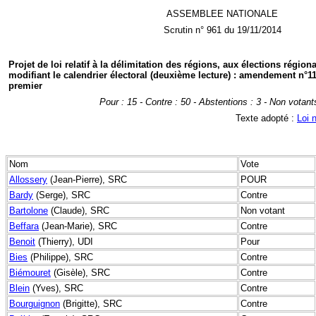
ASSEMBLEE NATIONALE
Scrutin n° 961 du 19/11/2014
Projet de loi relatif à la délimitation des régions, aux élections région
modifiant le calendrier électoral (deuxième lecture) : amendement n°11
premier
Pour : 15 - Contre : 50 - Abstentions : 3 - Non votant
Texte adopté :
Loi 
Nom
Vote
Allossery
(Jean-Pierre), SRC
POUR
Bardy
(Serge), SRC
Contre
Bartolone
(Claude), SRC
Non votant
Beffara
(Jean-Marie), SRC
Contre
Benoit
(Thierry), UDI
Pour
Bies
(Philippe), SRC
Contre
Biémouret
(Gisèle), SRC
Contre
Blein
(Yves), SRC
Contre
Bourguignon
(Brigitte), SRC
Contre