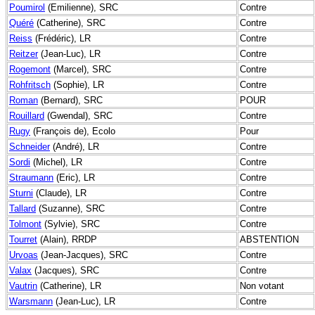
Poumirol
(Emilienne), SRC
Contre
Quéré
(Catherine), SRC
Contre
Reiss
(Frédéric), LR
Contre
Reitzer
(Jean-Luc), LR
Contre
Rogemont
(Marcel), SRC
Contre
Rohfritsch
(Sophie), LR
Contre
Roman
(Bernard), SRC
POUR
Rouillard
(Gwendal), SRC
Contre
Rugy
(François de), Ecolo
Pour
Schneider
(André), LR
Contre
Sordi
(Michel), LR
Contre
Straumann
(Eric), LR
Contre
Sturni
(Claude), LR
Contre
Tallard
(Suzanne), SRC
Contre
Tolmont
(Sylvie), SRC
Contre
Tourret
(Alain), RRDP
ABSTENTION
Urvoas
(Jean-Jacques), SRC
Contre
Valax
(Jacques), SRC
Contre
Vautrin
(Catherine), LR
Non votant
Warsmann
(Jean-Luc), LR
Contre