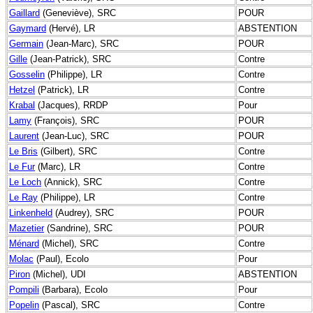
Gaillard
(Geneviève), SRC
POUR
Gaymard
(Hervé), LR
ABSTENTION
Germain
(Jean-Marc), SRC
POUR
Gille
(Jean-Patrick), SRC
Contre
Gosselin
(Philippe), LR
Contre
Hetzel
(Patrick), LR
Contre
Krabal
(Jacques), RRDP
Pour
Lamy
(François), SRC
POUR
Laurent
(Jean-Luc), SRC
POUR
Le Bris
(Gilbert), SRC
Contre
Le Fur
(Marc), LR
Contre
Le Loch
(Annick), SRC
Contre
Le Ray
(Philippe), LR
Contre
Linkenheld
(Audrey), SRC
POUR
Mazetier
(Sandrine), SRC
POUR
Ménard
(Michel), SRC
Contre
Molac
(Paul), Ecolo
Pour
Piron
(Michel), UDI
ABSTENTION
Pompili
(Barbara), Ecolo
Pour
Popelin
(Pascal), SRC
Contre