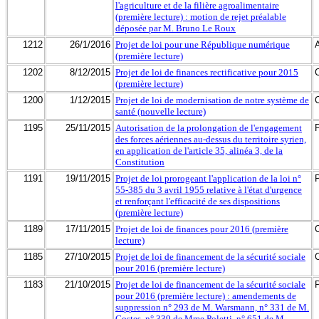
l'agriculture et de la filière agroalimentaire
(première lecture) : motion de rejet préalable
déposée par M. Bruno Le Roux
1212
26/1/2016
Projet de loi pour une République numérique
(première lecture)
1202
8/12/2015
Projet de loi de finances rectificative pour 2015
(première lecture)
1200
1/12/2015
Projet de loi de modernisation de notre système de
santé (nouvelle lecture)
1195
25/11/2015
Autorisation de la prolongation de l'engagement
des forces aériennes au-dessus du territoire syrien,
en application de l'article 35, alinéa 3, de la
Constitution
1191
19/11/2015
Projet de loi prorogeant l'application de la loi n°
55-385 du 3 avril 1955 relative à l'état d'urgence
et renforçant l'efficacité de ses dispositions
(première lecture)
1189
17/11/2015
Projet de loi de finances pour 2016 (première
lecture)
1185
27/10/2015
Projet de loi de financement de la sécurité sociale
pour 2016 (première lecture)
1183
21/10/2015
Projet de loi de financement de la sécurité sociale
pour 2016 (première lecture) : amendements de
suppression n° 293 de M. Warsmann, n° 331 de M.
Costes, n° 339 de Mme Poletti, n° 651 de M.