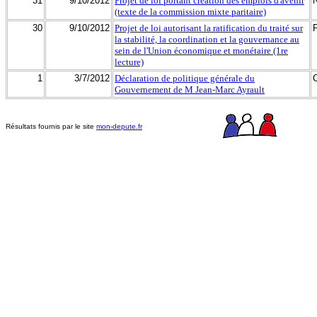
31
9/10/2012
Projet de loi portant création des emplois d'avenir
(texte de la commission mixte paritaire)
30
9/10/2012
Projet de loi autorisant la ratification du traité sur
la stabilité, la coordination et la gouvernance au
sein de l'Union économique et monétaire (1re
lecture)
1
3/7/2012
Déclaration de politique générale du
Gouvernement de M Jean-Marc Ayrault
Résultats fournis par le site
mon-depute.fr