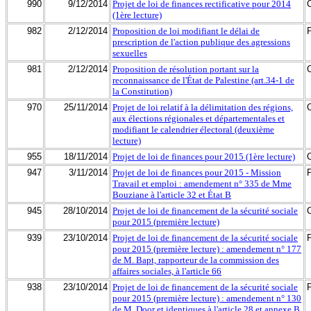
990
9/12/2014
Projet de loi de finances rectificative pour 2014
(1ère lecture)
982
2/12/2014
Proposition de loi modifiant le délai de
prescription de l'action publique des agressions
sexuelles
981
2/12/2014
Proposition de résolution portant sur la
reconnaissance de l'État de Palestine (art.34-1 de
la Constitution)
970
25/11/2014
Projet de loi relatif à la délimitation des régions,
aux élections régionales et départementales et
modifiant le calendrier électoral (deuxième
lecture)
955
18/11/2014
Projet de loi de finances pour 2015 (1ère lecture)
947
3/11/2014
Projet de loi de finances pour 2015 - Mission
Travail et emploi : amendement n° 335 de Mme
Bouziane à l'article 32 et État B
945
28/10/2014
Projet de loi de financement de la sécurité sociale
pour 2015 (première lecture)
939
23/10/2014
Projet de loi de financement de la sécurité sociale
pour 2015 (première lecture) : amendement n° 177
de M. Bapt, rapporteur de la commission des
affaires sociales, à l'article 66
938
23/10/2014
Projet de loi de financement de la sécurité sociale
pour 2015 (première lecture) : amendement n° 130
de M. Door et identiques à l'article 28 et annexe B