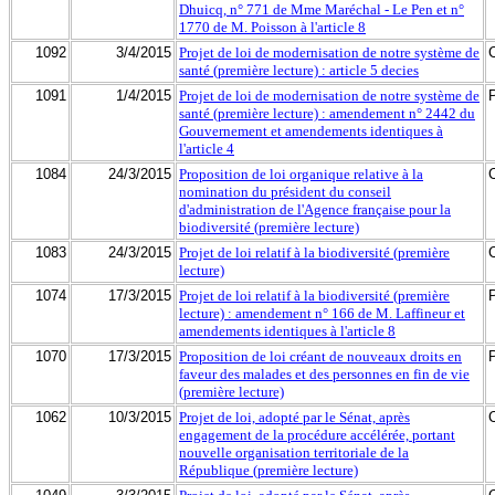
Dhuicq, n° 771 de Mme Maréchal - Le Pen et n°
1770 de M. Poisson à l'article 8
1092
3/4/2015
Projet de loi de modernisation de notre système de
santé (première lecture) : article 5 decies
1091
1/4/2015
Projet de loi de modernisation de notre système de
santé (première lecture) : amendement n° 2442 du
Gouvernement et amendements identiques à
l'article 4
1084
24/3/2015
Proposition de loi organique relative à la
nomination du président du conseil
d'administration de l'Agence française pour la
biodiversité (première lecture)
1083
24/3/2015
Projet de loi relatif à la biodiversité (première
lecture)
1074
17/3/2015
Projet de loi relatif à la biodiversité (première
lecture) : amendement n° 166 de M. Laffineur et
amendements identiques à l'article 8
1070
17/3/2015
Proposition de loi créant de nouveaux droits en
faveur des malades et des personnes en fin de vie
(première lecture)
1062
10/3/2015
Projet de loi, adopté par le Sénat, après
engagement de la procédure accélérée, portant
nouvelle organisation territoriale de la
République (première lecture)