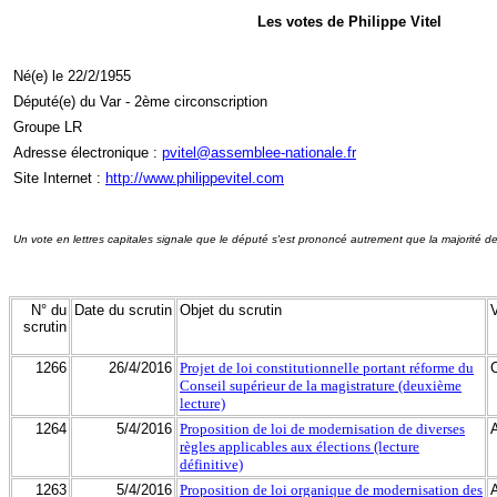
Les votes de Philippe Vitel
Né(e) le 22/2/1955
Député(e) du Var - 2ème circonscription
Groupe LR
Adresse électronique :
pvitel@assemblee-nationale.fr
Site Internet :
http://www.philippevitel.com
Un vote en lettres capitales signale que le député s'est prononcé autrement que la majorité d
N° du
Date du scrutin
Objet du scrutin
scrutin
1266
26/4/2016
Projet de loi constitutionnelle portant réforme du
Conseil supérieur de la magistrature (deuxième
lecture)
1264
5/4/2016
Proposition de loi de modernisation de diverses
règles applicables aux élections (lecture
définitive)
1263
5/4/2016
Proposition de loi organique de modernisation des