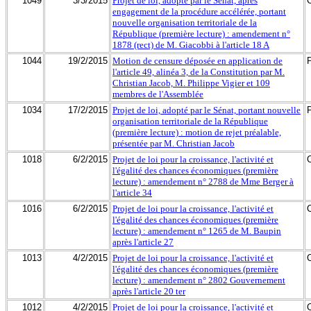
1049
3/3/2015
Projet de loi, adopté par le Sénat, après
engagement de la procédure accélérée, portant
nouvelle organisation territoriale de la
République (première lecture) : amendement n°
1878 (rect) de M. Giacobbi à l'article 18 A
1044
19/2/2015
Motion de censure déposée en application de
l'article 49, alinéa 3, de la Constitution par M.
Christian Jacob, M. Philippe Vigier et 109
membres de l'Assemblée
1034
17/2/2015
Projet de loi, adopté par le Sénat, portant nouvelle
organisation territoriale de la République
(première lecture) : motion de rejet préalable,
présentée par M. Christian Jacob
1018
6/2/2015
Projet de loi pour la croissance, l'activité et
l'égalité des chances économiques (première
lecture) : amendement n° 2788 de Mme Berger à
l'article 34
1016
6/2/2015
Projet de loi pour la croissance, l'activité et
l'égalité des chances économiques (première
lecture) : amendement n° 1265 de M. Baupin
après l'article 27
1013
4/2/2015
Projet de loi pour la croissance, l'activité et
l'égalité des chances économiques (première
lecture) : amendement n° 2802 Gouvernement
après l'article 20 ter
1012
4/2/2015
Projet de loi pour la croissance, l'activité et