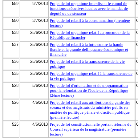
559
9/7/2013
Projet de loi organique interdisant le cumul de
fonctions exécutives locales avec le mandat de
député ou de sénateur
550
3/7/2013
Projet de loi relatif à la consommation (première
lecture)
538
25/6/2013
Projet de loi organique relatif au procureur de la
République financier
537
25/6/2013
Projet de loi relatif à la lutte contre la fraude
fiscale et la grande délinquance économique et
financière
536
25/6/2013
Projet de loi relatif à la transparence de la vie
publique
535
25/6/2013
Projet de loi organique relatif à la transparence de
la vie publique
528
5/6/2013
Projet de loi d'orientation et de programmation
pour la refondation de l'école de la République
(2ème lecture)
526
4/6/2013
Projet de loi relatif aux attributions du garde des
sceaux et des magistrats du ministère public en
matière de politique pénale et d'action publique
(première lecture)
525
4/6/2013
Projet de loi constitutionnelle portant réforme du
Conseil supérieur de la magistrature (première
lecture)