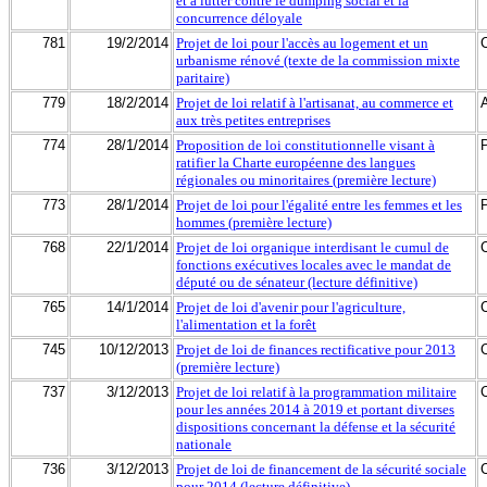
et à lutter contre le dumping social et la
concurrence déloyale
781
19/2/2014
Projet de loi pour l'accès au logement et un
urbanisme rénové (texte de la commission mixte
paritaire)
779
18/2/2014
Projet de loi relatif à l'artisanat, au commerce et
aux très petites entreprises
774
28/1/2014
Proposition de loi constitutionnelle visant à
ratifier la Charte européenne des langues
régionales ou minoritaires (première lecture)
773
28/1/2014
Projet de loi pour l'égalité entre les femmes et les
hommes (première lecture)
768
22/1/2014
Projet de loi organique interdisant le cumul de
fonctions exécutives locales avec le mandat de
député ou de sénateur (lecture définitive)
765
14/1/2014
Projet de loi d'avenir pour l'agriculture,
l'alimentation et la forêt
745
10/12/2013
Projet de loi de finances rectificative pour 2013
(première lecture)
737
3/12/2013
Projet de loi relatif à la programmation militaire
pour les années 2014 à 2019 et portant diverses
dispositions concernant la défense et la sécurité
nationale
736
3/12/2013
Projet de loi de financement de la sécurité sociale
pour 2014 (lecture définitive)