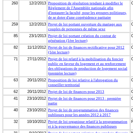
260
12/2/2013
Proposition de résolution tendant à modifier le
Règlement de l'Assemblée nationale afin
d'instaurer la faculté, pour les groupes politiques,
de se doter d'une coprésidence paritaire
259
12/2/2013
Projet de loi portant ouverture du mariage aux
couples de personnes de même sexe
85
23/1/2013
Projet de loi portant création du contrat de
génération (1ère lecture)
82
11/12/2012
Projet de loi de finances rectificative pour 2012
(1ère lecture)
71
27/11/2012
Projet de loi relatif à la mobilisation du foncier
public en faveur du logement et au renforcement
des obligations de production de logement social
(première lecture)
63
20/11/2012
Proposition de loi relative à l'abrogation du
conseiller territorial
62
20/11/2012
Projet de loi de finances pour 2013
41
23/10/2012
Projet de loi de finances pour 2013 : première
partie
40
23/10/2012
Projet de loi de programmation des finances
publiques pour les années 2012 à 2017
32
10/10/2012
Projet de loi organique relatif à la programmation
et à la gouvernance des finances publiques