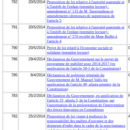
792
20/5/2014
Proposition de loi relative à l'autorité parentale et
à l'intérêt de l'enfant (première lecture) :
amendement n° 135 de M. Taugourdeau et
amendements identiques de suppression de
l'article 5
791
20/5/2014
Proposition de loi relative à l'autorité parentale et
à l'intérêt de l'enfant (première lecture) :
amendement n° 576 rectifié de Mme Buffet à
l'article 4
790
20/5/2014
Projet de loi relatif à l'économie sociale et
solidaire (première lecture)
786
29/4/2014
Déclaration du Gouvernement sur le projet de
programme de stabilité pour 2014-2017 (en
application de l'article 50-1 de la Constitution)
785
8/4/2014
Déclaration de politique générale du
Gouvernement de M. Manuel Valls (en
application de l'article 49, alinéa premier, de la
Constitution)
783
25/2/2014
Déclaration du Gouvernement, en application de
l'article 35, alinéa 3, de la Constitution, sur
l'autorisation de la prolongation de l'intervention
des forces françaises en Centrafrique
782
25/2/2014
Proposition de loi visant à renforcer la
responsabilité des maîtres d'ouvrage et des
donneurs d'ordre dans le cadre de la sous-traitance