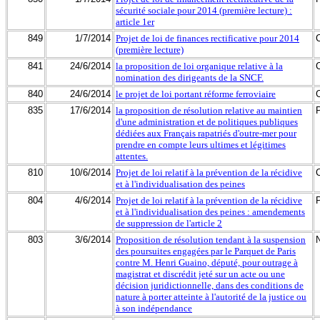
sécurité sociale pour 2014 (première lecture) :
article 1er
849
1/7/2014
Projet de loi de finances rectificative pour 2014
(première lecture)
841
24/6/2014
la proposition de loi organique relative à la
nomination des dirigeants de la SNCF.
840
24/6/2014
le projet de loi portant réforme ferroviaire
835
17/6/2014
la proposition de résolution relative au maintien
d'une administration et de politiques publiques
dédiées aux Français rapatriés d'outre-mer pour
prendre en compte leurs ultimes et légitimes
attentes.
810
10/6/2014
Projet de loi relatif à la prévention de la récidive
et à l'individualisation des peines
804
4/6/2014
Projet de loi relatif à la prévention de la récidive
et à l'individualisation des peines : amendements
de suppression de l'article 2
803
3/6/2014
Proposition de résolution tendant à la suspension
des poursuites engagées par le Parquet de Paris
contre M. Henri Guaino, député, pour outrage à
magistrat et discrédit jeté sur un acte ou une
décision juridictionnelle, dans des conditions de
nature à porter atteinte à l'autorité de la justice ou
à son indépendance