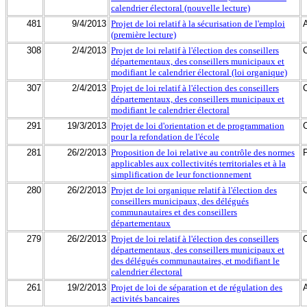
calendrier électoral (nouvelle lecture)
481
9/4/2013
Projet de loi relatif à la sécurisation de l'emploi
(première lecture)
308
2/4/2013
Projet de loi relatif à l'élection des conseillers
départementaux, des conseillers municipaux et
modifiant le calendrier électoral (loi organique)
307
2/4/2013
Projet de loi relatif à l'élection des conseillers
départementaux, des conseillers municipaux et
modifiant le calendrier électoral
291
19/3/2013
Projet de loi d'orientation et de programmation
pour la refondation de l'école
281
26/2/2013
Proposition de loi relative au contrôle des normes
applicables aux collectivités territoriales et à la
simplification de leur fonctionnement
280
26/2/2013
Projet de loi organique relatif à l'élection des
conseillers municipaux, des délégués
communautaires et des conseillers
départementaux
279
26/2/2013
Projet de loi relatif à l'élection des conseillers
départementaux, des conseillers municipaux et
des délégués communautaires, et modifiant le
calendrier électoral
261
19/2/2013
Projet de loi de séparation et de régulation des
activités bancaires