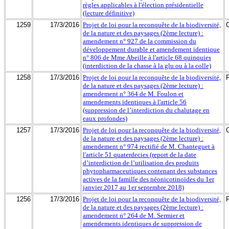
règles applicables à l'élection présidentielle
(lecture définitive)
1259
17/3/2016
Projet de loi pour la reconquête de la biodiversité,
de la nature et des paysages (2ème lecture) :
amendement n° 927 de la commission du
développement durable et amendement identique
n° 806 de Mme Abeille à l'article 68 quinquies
(interdiction de la chasse à la glu ou à la colle)
1258
17/3/2016
Projet de loi pour la reconquête de la biodiversité,
de la nature et des paysages (2ème lecture) :
amendement n° 364 de M. Foulon et
amendements identiques à l'article 56
(suppression de l’interdiction du chalutage en
eaux profondes)
1257
17/3/2016
Projet de loi pour la reconquête de la biodiversité,
de la nature et des paysages (2ème lecture) :
amendement n° 974 rectifié de M. Chanteguet à
l'article 51 quaterdecies (report de la date
d’interdiction de l’utilisation des produits
phytopharmaceutiques contenant des substances
actives de la famille des néonicotinoïdes du 1er
janvier 2017 au 1er septembre 2018)
1256
17/3/2016
Projet de loi pour la reconquête de la biodiversité,
de la nature et des paysages (2ème lecture) :
amendement n° 264 de M. Sermier et
amendements identiques de suppression de