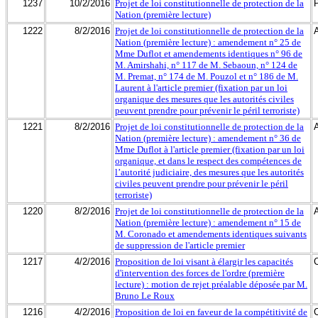
1237
10/2/2016
Projet de loi constitutionnelle de protection de la
Nation (première lecture)
1222
8/2/2016
Projet de loi constitutionnelle de protection de la
Nation (première lecture) : amendement n° 25 de
Mme Duflot et amendements identiques n° 96 de
M. Amirshahi, n° 117 de M. Sebaoun, n° 124 de
M. Premat, n° 174 de M. Pouzol et n° 186 de M.
Laurent à l'article premier (fixation par un loi
organique des mesures que les autorités civiles
peuvent prendre pour prévenir le péril terroriste)
1221
8/2/2016
Projet de loi constitutionnelle de protection de la
Nation (première lecture) : amendement n° 36 de
Mme Duflot à l'article premier (fixation par un loi
organique, et dans le respect des compétences de
l’autorité judiciaire, des mesures que les autorités
civiles peuvent prendre pour prévenir le péril
terroriste)
1220
8/2/2016
Projet de loi constitutionnelle de protection de la
Nation (première lecture) : amendement n° 15 de
M. Coronado et amendements identiques suivants
de suppression de l'article premier
1217
4/2/2016
Proposition de loi visant à élargir les capacités
d'intervention des forces de l'ordre (première
lecture) : motion de rejet préalable déposée par M.
Bruno Le Roux
1216
4/2/2016
Proposition de loi en faveur de la compétitivité de