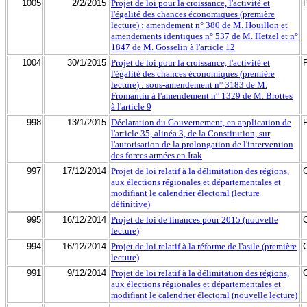
1005
2/2/2015
Projet de loi pour la croissance, l'activité et
l'égalité des chances économiques (première
lecture) : amendement n° 380 de M. Houillon et
amendements identiques n° 537 de M. Hetzel et n°
1847 de M. Gosselin à l'article 12
1004
30/1/2015
Projet de loi pour la croissance, l'activité et
l'égalité des chances économiques (première
lecture) : sous-amendement n° 3183 de M.
Fromantin à l'amendement n° 1329 de M. Brottes
à l'article 9
998
13/1/2015
Déclaration du Gouvernement, en application de
l'article 35, alinéa 3, de la Constitution, sur
l'autorisation de la prolongation de l'intervention
des forces armées en Irak
997
17/12/2014
Projet de loi relatif à la délimitation des régions,
aux élections régionales et départementales et
modifiant le calendrier électoral (lecture
définitive)
995
16/12/2014
Projet de loi de finances pour 2015 (nouvelle
lecture)
994
16/12/2014
Projet de loi relatif à la réforme de l'asile (première
lecture)
991
9/12/2014
Projet de loi relatif à la délimitation des régions,
aux élections régionales et départementales et
modifiant le calendrier électoral (nouvelle lecture)