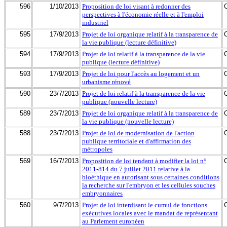
596
1/10/2013
Proposition de loi visant à redonner des
perspectives à l'économie réelle et à l'emploi
industriel
595
17/9/2013
Projet de loi organique relatif à la transparence de
la vie publique (lecture définitive)
594
17/9/2013
Projet de loi relatif à la transparence de la vie
publique (lecture définitive)
593
17/9/2013
Projet de loi pour l'accès au logement et un
urbanisme rénové
590
23/7/2013
Projet de loi relatif à la transparence de la vie
publique (nouvelle lecture)
589
23/7/2013
Projet de loi organique relatif à la transparence de
la vie publique (nouvelle lecture)
588
23/7/2013
Projet de loi de modernisation de l'action
publique territoriale et d'affirmation des
métropoles
569
16/7/2013
Proposition de loi tendant à modifier la loi n°
2011-814 du 7 juillet 2011 relative à la
bioéthique en autorisant sous certaines conditions
la recherche sur l'embryon et les cellules souches
embryonnaires
560
9/7/2013
Projet de loi interdisant le cumul de fonctions
exécutives locales avec le mandat de représentant
au Parlement européen