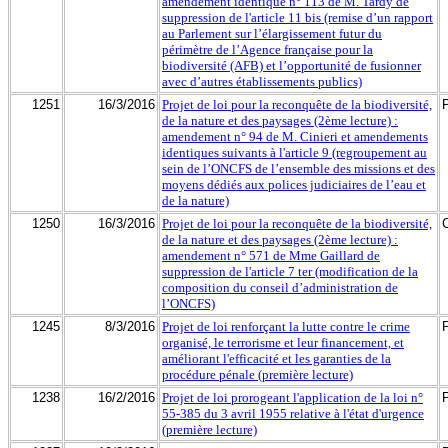
amendement identique n° 113 de M. Tardy de
suppression de l'article 11 bis (remise d’un rapport
au Parlement sur l’élargissement futur du
périmètre de l’Agence française pour la
biodiversité (AFB) et l’opportunité de fusionner
avec d’autres établissements publics)
1251
16/3/2016
Projet de loi pour la reconquête de la biodiversité,
de la nature et des paysages (2ème lecture) :
amendement n° 94 de M. Cinieri et amendements
identiques suivants à l'article 9 (regroupement au
sein de l’ONCFS de l’ensemble des missions et des
moyens dédiés aux polices judiciaires de l’eau et
de la nature)
1250
16/3/2016
Projet de loi pour la reconquête de la biodiversité,
de la nature et des paysages (2ème lecture) :
amendement n° 571 de Mme Gaillard de
suppression de l'article 7 ter (modification de la
composition du conseil d’administration de
l’ONCFS)
1245
8/3/2016
Projet de loi renforçant la lutte contre le crime
organisé, le terrorisme et leur financement, et
améliorant l'efficacité et les garanties de la
procédure pénale (première lecture)
1238
16/2/2016
Projet de loi prorogeant l'application de la loi n°
55-385 du 3 avril 1955 relative à l'état d'urgence
(première lecture)