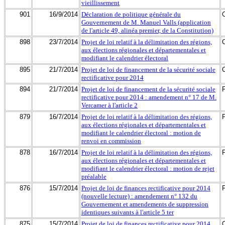
vieillissement
901
16/9/2014
Déclaration de politique générale du
Gouvernement de M. Manuel Valls (application
de l'article 49, alinéa premier, de la Constitution)
898
23/7/2014
Projet de loi relatif à la délimitation des régions,
aux élections régionales et départementales et
modifiant le calendrier électoral
895
21/7/2014
Projet de loi de financement de la sécurité sociale
rectificative pour 2014
894
21/7/2014
Projet de loi de financement de la sécurité sociale
rectificative pour 2014 : amendement n° 17 de M.
Vercamer à l'article 2
879
16/7/2014
Projet de loi relatif à la délimitation des régions,
aux élections régionales et départementales et
modifiant le calendrier électoral : motion de
renvoi en commission
878
16/7/2014
Projet de loi relatif à la délimitation des régions,
aux élections régionales et départementales et
modifiant le calendrier électoral : motion de rejet
préalable
876
15/7/2014
Projet de loi de finances rectificative pour 2014
(nouvelle lecture) : amendement n° 132 du
Gouvernement et amendements de suppression
identiques suivants à l'article 5 ter
875
15/7/2014
Projet de loi de finances rectificative pour 2014