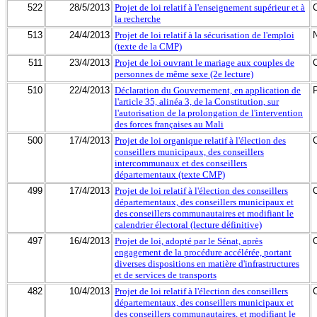
522
28/5/2013
Projet de loi relatif à l'enseignement supérieur et à
la recherche
513
24/4/2013
Projet de loi relatif à la sécurisation de l'emploi
(texte de la CMP)
511
23/4/2013
Projet de loi ouvrant le mariage aux couples de
personnes de même sexe (2e lecture)
510
22/4/2013
Déclaration du Gouvernement, en application de
l'article 35, alinéa 3, de la Constitution, sur
l'autorisation de la prolongation de l'intervention
des forces françaises au Mali
500
17/4/2013
Projet de loi organique relatif à l'élection des
conseillers municipaux, des conseillers
intercommunaux et des conseillers
départementaux (texte CMP)
499
17/4/2013
Projet de loi relatif à l'élection des conseillers
départementaux, des conseillers municipaux et
des conseillers communautaires et modifiant le
calendrier électoral (lecture définitive)
497
16/4/2013
Projet de loi, adopté par le Sénat, après
engagement de la procédure accélérée, portant
diverses dispositions en matière d'infrastructures
et de services de transports
482
10/4/2013
Projet de loi relatif à l'élection des conseillers
départementaux, des conseillers municipaux et
des conseillers communautaires, et modifiant le