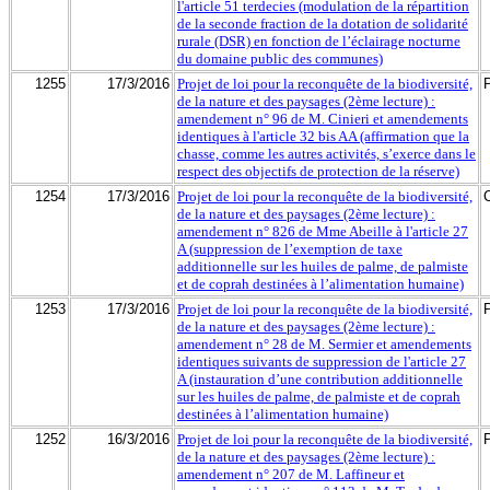
l'article 51 terdecies (modulation de la répartition
de la seconde fraction de la dotation de solidarité
rurale (DSR) en fonction de l’éclairage nocturne
du domaine public des communes)
1255
17/3/2016
Projet de loi pour la reconquête de la biodiversité,
de la nature et des paysages (2ème lecture) :
amendement n° 96 de M. Cinieri et amendements
identiques à l'article 32 bis AA (affirmation que la
chasse, comme les autres activités, s’exerce dans le
respect des objectifs de protection de la réserve)
1254
17/3/2016
Projet de loi pour la reconquête de la biodiversité,
de la nature et des paysages (2ème lecture) :
amendement n° 826 de Mme Abeille à l'article 27
A (suppression de l’exemption de taxe
additionnelle sur les huiles de palme, de palmiste
et de coprah destinées à l’alimentation humaine)
1253
17/3/2016
Projet de loi pour la reconquête de la biodiversité,
de la nature et des paysages (2ème lecture) :
amendement n° 28 de M. Sermier et amendements
identiques suivants de suppression de l'article 27
A (instauration d’une contribution additionnelle
sur les huiles de palme, de palmiste et de coprah
destinées à l’alimentation humaine)
1252
16/3/2016
Projet de loi pour la reconquête de la biodiversité,
de la nature et des paysages (2ème lecture) :
amendement n° 207 de M. Laffineur et