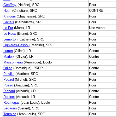
Geoffroy
(Hélène), SRC
Pour
Hutin
(Christian), SRC
CONTRE
Khirouni
(Chaynesse), SRC
Pour
Laclais
(Bernadette), SRC
Pour
Le Fur
(Marc), LR
Non votant
Le Roux
(Bruno), SRC
Pour
Lemorton
(Catherine), SRC
Pour
Lignières-Cassou
(Martine), SRC
Pour
Lurton
(Gilles), LR
Contre
Marleix
(Olivier), LR
Contre
Massonneau
(Véronique), Ecolo
Pour
Orliac
(Dominique), RRDP
Contre
Pinville
(Martine), SRC
Pour
Pouzol
(Michel), SRC
Pour
Pueyo
(Joaquim), SRC
Pour
Richard
(Arnaud), UDI
Contre
Robinet
(Arnaud), LR
Contre
Roumegas
(Jean-Louis), Ecolo
Pour
Sebaoun
(Gérard), SRC
Pour
Touraine
(Jean-Louis), SRC
Pour