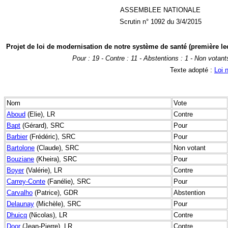
ASSEMBLEE NATIONALE
Scrutin n° 1092 du 3/4/2015
Projet de loi de modernisation de notre système de santé (première lect
Pour : 19 - Contre : 11 - Abstentions : 1 - Non votant
Texte adopté :
Loi 
Nom
Vote
Aboud
(Elie), LR
Contre
Bapt
(Gérard), SRC
Pour
Barbier
(Frédéric), SRC
Pour
Bartolone
(Claude), SRC
Non votant
Bouziane
(Kheira), SRC
Pour
Boyer
(Valérie), LR
Contre
Carrey-Conte
(Fanélie), SRC
Pour
Carvalho
(Patrice), GDR
Abstention
Delaunay
(Michèle), SRC
Pour
Dhuicq
(Nicolas), LR
Contre
Door
(Jean-Pierre), LR
Contre