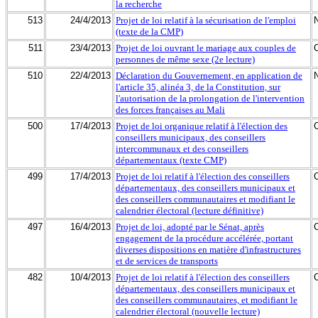
la recherche
513
24/4/2013
Projet de loi relatif à la sécurisation de l'emploi
(texte de la CMP)
511
23/4/2013
Projet de loi ouvrant le mariage aux couples de
personnes de même sexe (2e lecture)
510
22/4/2013
Déclaration du Gouvernement, en application de
l'article 35, alinéa 3, de la Constitution, sur
l'autorisation de la prolongation de l'intervention
des forces françaises au Mali
500
17/4/2013
Projet de loi organique relatif à l'élection des
conseillers municipaux, des conseillers
intercommunaux et des conseillers
départementaux (texte CMP)
499
17/4/2013
Projet de loi relatif à l'élection des conseillers
départementaux, des conseillers municipaux et
des conseillers communautaires et modifiant le
calendrier électoral (lecture définitive)
497
16/4/2013
Projet de loi, adopté par le Sénat, après
engagement de la procédure accélérée, portant
diverses dispositions en matière d'infrastructures
et de services de transports
482
10/4/2013
Projet de loi relatif à l'élection des conseillers
départementaux, des conseillers municipaux et
des conseillers communautaires, et modifiant le
calendrier électoral (nouvelle lecture)