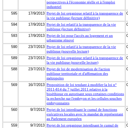
perspectives à l'économie réelle et à l'emploi
industriel
595
17/9/2013
Projet de loi organique relatif à la transparence de
la vie publique (lecture définitive)
594
17/9/2013
Projet de loi relatif à la transparence de la vie
publique (lecture définitive)
593
17/9/2013
Projet de loi pour l'accès au logement et un
urbanisme rénové
590
23/7/2013
Projet de loi relatif à la transparence de la vie
publique (nouvelle lecture)
589
23/7/2013
Projet de loi organique relatif à la transparence de
la vie publique (nouvelle lecture)
588
23/7/2013
Projet de loi de modernisation de l'action
publique territoriale et d'affirmation des
métropoles
569
16/7/2013
Proposition de loi tendant à modifier la loi n°
2011-814 du 7 juillet 2011 relative à la
bioéthique en autorisant sous certaines conditions
la recherche sur l'embryon et les cellules souches
embryonnaires
560
9/7/2013
Projet de loi interdisant le cumul de fonctions
exécutives locales avec le mandat de représentant
au Parlement européen
559
9/7/2013
Projet de loi organique interdisant le cumul de