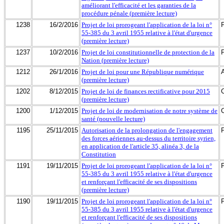
améliorant l'efficacité et les garanties de la
procédure pénale (première lecture)
1238
16/2/2016
Projet de loi prorogeant l'application de la loi n°
55-385 du 3 avril 1955 relative à l'état d'urgence
(première lecture)
1237
10/2/2016
Projet de loi constitutionnelle de protection de la
Nation (première lecture)
1212
26/1/2016
Projet de loi pour une République numérique
(première lecture)
1202
8/12/2015
Projet de loi de finances rectificative pour 2015
(première lecture)
1200
1/12/2015
Projet de loi de modernisation de notre système de
santé (nouvelle lecture)
1195
25/11/2015
Autorisation de la prolongation de l'engagement
des forces aériennes au-dessus du territoire syrien,
en application de l'article 35, alinéa 3, de la
Constitution
1191
19/11/2015
Projet de loi prorogeant l'application de la loi n°
55-385 du 3 avril 1955 relative à l'état d'urgence
et renforçant l'efficacité de ses dispositions
(première lecture)
1190
19/11/2015
Projet de loi prorogeant l'application de la loi n°
55-385 du 3 avril 1955 relative à l'état d'urgence
et renforçant l'efficacité de ses dispositions