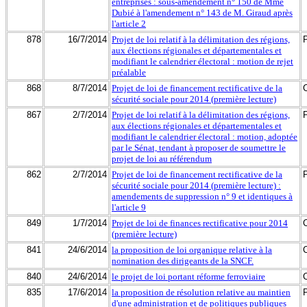
entreprises : sous-amendement n° 150 de Mme
Dubié à l'amendement n° 143 de M. Giraud après
l'article 2
878
16/7/2014
Projet de loi relatif à la délimitation des régions,
aux élections régionales et départementales et
modifiant le calendrier électoral : motion de rejet
préalable
868
8/7/2014
Projet de loi de financement rectificative de la
sécurité sociale pour 2014 (première lecture)
867
2/7/2014
Projet de loi relatif à la délimitation des régions,
aux élections régionales et départementales et
modifiant le calendrier électoral : motion, adoptée
par le Sénat, tendant à proposer de soumettre le
projet de loi au référendum
862
2/7/2014
Projet de loi de financement rectificative de la
sécurité sociale pour 2014 (première lecture) :
amendements de suppression n° 9 et identiques à
l'article 9
849
1/7/2014
Projet de loi de finances rectificative pour 2014
(première lecture)
841
24/6/2014
la proposition de loi organique relative à la
nomination des dirigeants de la SNCF.
840
24/6/2014
le projet de loi portant réforme ferroviaire
835
17/6/2014
la proposition de résolution relative au maintien
d'une administration et de politiques publiques