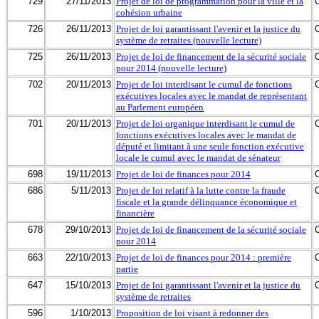
729
27/11/2013
Projet de loi de programmation pour la ville et la
cohésion urbaine
726
26/11/2013
Projet de loi garantissant l'avenir et la justice du
système de retraites (nouvelle lecture)
725
26/11/2013
Projet de loi de financement de la sécurité sociale
pour 2014 (nouvelle lecture)
702
20/11/2013
Projet de loi interdisant le cumul de fonctions
exécutives locales avec le mandat de représentant
au Parlement européen
701
20/11/2013
Projet de loi organique interdisant le cumul de
fonctions exécutives locales avec le mandat de
député et limitant à une seule fonction exécutive
locale le cumul avec le mandat de sénateur
698
19/11/2013
Projet de loi de finances pour 2014
686
5/11/2013
Projet de loi relatif à la lutte contre la fraude
fiscale et la grande délinquance économique et
financière
678
29/10/2013
Projet de loi de financement de la sécurité sociale
pour 2014
663
22/10/2013
Projet de loi de finances pour 2014 : première
partie
647
15/10/2013
Projet de loi garantissant l'avenir et la justice du
système de retraites
596
1/10/2013
Proposition de loi visant à redonner des