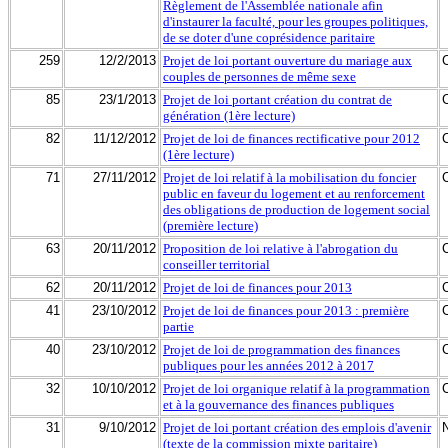
Règlement de l'Assemblée nationale afin
d'instaurer la faculté, pour les groupes politiques,
de se doter d'une coprésidence paritaire
259
12/2/2013
Projet de loi portant ouverture du mariage aux
couples de personnes de même sexe
85
23/1/2013
Projet de loi portant création du contrat de
génération (1ère lecture)
82
11/12/2012
Projet de loi de finances rectificative pour 2012
(1ère lecture)
71
27/11/2012
Projet de loi relatif à la mobilisation du foncier
public en faveur du logement et au renforcement
des obligations de production de logement social
(première lecture)
63
20/11/2012
Proposition de loi relative à l'abrogation du
conseiller territorial
62
20/11/2012
Projet de loi de finances pour 2013
41
23/10/2012
Projet de loi de finances pour 2013 : première
partie
40
23/10/2012
Projet de loi de programmation des finances
publiques pour les années 2012 à 2017
32
10/10/2012
Projet de loi organique relatif à la programmation
et à la gouvernance des finances publiques
31
9/10/2012
Projet de loi portant création des emplois d'avenir
(texte de la commission mixte paritaire)