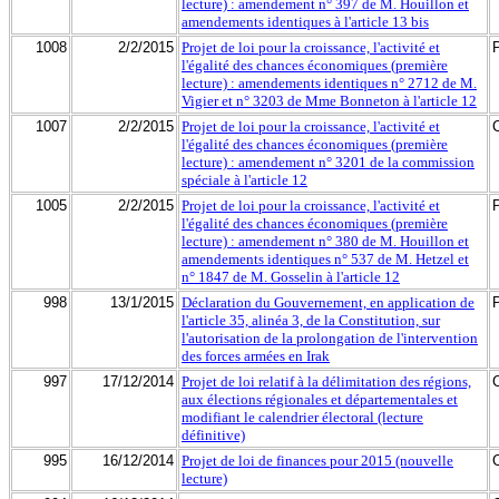
lecture) : amendement n° 397 de M. Houillon et
amendements identiques à l'article 13 bis
1008
2/2/2015
Projet de loi pour la croissance, l'activité et
l'égalité des chances économiques (première
lecture) : amendements identiques n° 2712 de M.
Vigier et n° 3203 de Mme Bonneton à l'article 12
1007
2/2/2015
Projet de loi pour la croissance, l'activité et
l'égalité des chances économiques (première
lecture) : amendement n° 3201 de la commission
spéciale à l'article 12
1005
2/2/2015
Projet de loi pour la croissance, l'activité et
l'égalité des chances économiques (première
lecture) : amendement n° 380 de M. Houillon et
amendements identiques n° 537 de M. Hetzel et
n° 1847 de M. Gosselin à l'article 12
998
13/1/2015
Déclaration du Gouvernement, en application de
l'article 35, alinéa 3, de la Constitution, sur
l'autorisation de la prolongation de l'intervention
des forces armées en Irak
997
17/12/2014
Projet de loi relatif à la délimitation des régions,
aux élections régionales et départementales et
modifiant le calendrier électoral (lecture
définitive)
995
16/12/2014
Projet de loi de finances pour 2015 (nouvelle
lecture)