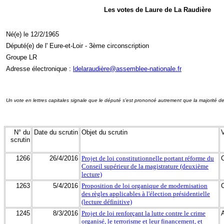
Les votes de Laure de La Raudière
Né(e) le 12/2/1965
Député(e) de l' Eure-et-Loir - 3ème circonscription
Groupe LR
Adresse électronique :
ldelaraudière@assemblee-nationale.fr
Un vote en lettres capitales signale que le député s'est prononcé autrement que la majorité d
N° du
Date du scrutin
Objet du scrutin
scrutin
1266
26/4/2016
Projet de loi constitutionnelle portant réforme du
Conseil supérieur de la magistrature (deuxième
lecture)
1263
5/4/2016
Proposition de loi organique de modernisation
des règles applicables à l'élection présidentielle
(lecture définitive)
1245
8/3/2016
Projet de loi renforçant la lutte contre le crime
organisé, le terrorisme et leur financement, et