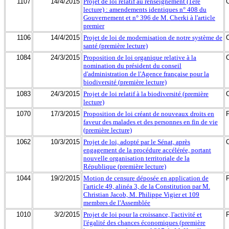
1107
14/4/2015
Projet de loi relatif au renseignement (1ère
lecture) : amendements identiques n° 408 du
Gouvernement et n° 396 de M. Cherki à l'article
premier
1106
14/4/2015
Projet de loi de modernisation de notre système de
santé (première lecture)
1084
24/3/2015
Proposition de loi organique relative à la
nomination du président du conseil
d'administration de l'Agence française pour la
biodiversité (première lecture)
1083
24/3/2015
Projet de loi relatif à la biodiversité (première
lecture)
1070
17/3/2015
Proposition de loi créant de nouveaux droits en
faveur des malades et des personnes en fin de vie
(première lecture)
1062
10/3/2015
Projet de loi, adopté par le Sénat, après
engagement de la procédure accélérée, portant
nouvelle organisation territoriale de la
République (première lecture)
1044
19/2/2015
Motion de censure déposée en application de
l'article 49, alinéa 3, de la Constitution par M.
Christian Jacob, M. Philippe Vigier et 109
membres de l'Assemblée
1010
3/2/2015
Projet de loi pour la croissance, l'activité et
l'égalité des chances économiques (première