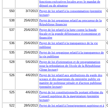
fonctions exécutives locales avec le mandat de
député ou de sénateur
550
3/7/2013
Projet de loi relatif à la consommation (première
lecture)
538
25/6/2013
Projet de loi organique relatif au procureur de la
République financier
537
25/6/2013
Projet de loi relatif à la lutte contre la fraude
fiscale et la grande délinquance économique et
financière
536
25/6/2013
Projet de loi relatif à la transparence de la vie
publique
535
25/6/2013
Projet de loi organique relatif à la transparence de
la vie publique
528
5/6/2013
Projet de loi d'orientation et de programmation
pour la refondation de l'école de la République
(2ème lecture)
526
4/6/2013
Projet de loi relatif aux attributions du garde des
sceaux et des magistrats du ministère public en
matière de politique pénale et d'action publique
(première lecture)
525
4/6/2013
Projet de loi constitutionnelle portant réforme du
Conseil supérieur de la magistrature (première
lecture)
522
28/5/2013
Projet de loi relatif à l'enseignement supérieur et à