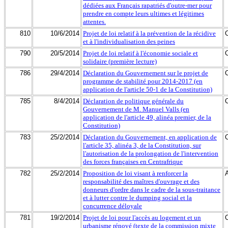
dédiées aux Français rapatriés d'outre-mer pour
prendre en compte leurs ultimes et légitimes
attentes.
810
10/6/2014
Projet de loi relatif à la prévention de la récidive
et à l'individualisation des peines
790
20/5/2014
Projet de loi relatif à l'économie sociale et
solidaire (première lecture)
786
29/4/2014
Déclaration du Gouvernement sur le projet de
programme de stabilité pour 2014-2017 (en
application de l'article 50-1 de la Constitution)
785
8/4/2014
Déclaration de politique générale du
Gouvernement de M. Manuel Valls (en
application de l'article 49, alinéa premier, de la
Constitution)
783
25/2/2014
Déclaration du Gouvernement, en application de
l'article 35, alinéa 3, de la Constitution, sur
l'autorisation de la prolongation de l'intervention
des forces françaises en Centrafrique
782
25/2/2014
Proposition de loi visant à renforcer la
responsabilité des maîtres d'ouvrage et des
donneurs d'ordre dans le cadre de la sous-traitance
et à lutter contre le dumping social et la
concurrence déloyale
781
19/2/2014
Projet de loi pour l'accès au logement et un
urbanisme rénové (texte de la commission mixte