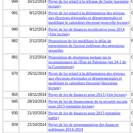
994
16/12/2014
Projet de loi relatif à la réforme de l'asile (première
lecture)
991
9/12/2014
Projet de loi relatif à la délimitation des régions,
aux élections régionales et départementales et
modifiant le calendrier électoral (nouvelle lecture)
990
9/12/2014
Projet de loi de finances rectificative pour 2014
(1ère lecture)
982
2/12/2014
Proposition de loi modifiant le délai de
prescription de l'action publique des agressions
sexuelles
981
2/12/2014
Proposition de résolution portant sur la
reconnaissance de l'État de Palestine (art.34-1 de
la Constitution)
970
25/11/2014
Projet de loi relatif à la délimitation des régions,
aux élections régionales et départementales et
modifiant le calendrier électoral (deuxième
lecture)
955
18/11/2014
Projet de loi de finances pour 2015 (1ère lecture)
945
28/10/2014
Projet de loi de financement de la sécurité sociale
pour 2015 (première lecture)
930
21/10/2014
Projet de loi de finances pour 2015 (première
partie)
929
21/10/2014
Projet de loi de programmation des finances
publiques 2014-2019