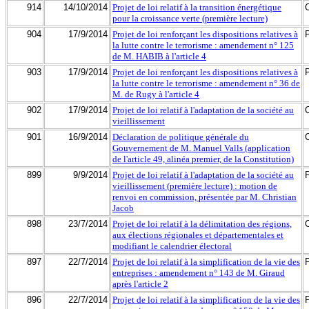
914
14/10/2014
Projet de loi relatif à la transition énergétique
pour la croissance verte (première lecture)
904
17/9/2014
Projet de loi renforçant les dispositions relatives à
la lutte contre le terrorisme : amendement n° 125
de M. HABIB à l'article 4
903
17/9/2014
Projet de loi renforçant les dispositions relatives à
la lutte contre le terrorisme : amendement n° 36 de
M. de Rugy à l'article 4
902
17/9/2014
Projet de loi relatif à l'adaptation de la société au
vieillissement
901
16/9/2014
Déclaration de politique générale du
Gouvernement de M. Manuel Valls (application
de l'article 49, alinéa premier, de la Constitution)
899
9/9/2014
Projet de loi relatif à l'adaptation de la société au
vieillissement (première lecture) : motion de
renvoi en commission, présentée par M. Christian
Jacob
898
23/7/2014
Projet de loi relatif à la délimitation des régions,
aux élections régionales et départementales et
modifiant le calendrier électoral
897
22/7/2014
Projet de loi relatif à la simplification de la vie des
entreprises : amendement n° 143 de M. Giraud
après l'article 2
896
22/7/2014
Projet de loi relatif à la simplification de la vie des