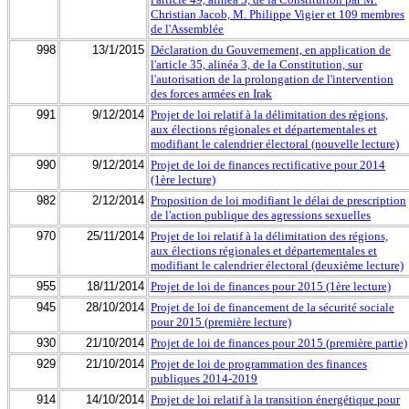
Christian Jacob, M. Philippe Vigier et 109 membres
de l'Assemblée
998
13/1/2015
Déclaration du Gouvernement, en application de
l'article 35, alinéa 3, de la Constitution, sur
l'autorisation de la prolongation de l'intervention
des forces armées en Irak
991
9/12/2014
Projet de loi relatif à la délimitation des régions,
aux élections régionales et départementales et
modifiant le calendrier électoral (nouvelle lecture)
990
9/12/2014
Projet de loi de finances rectificative pour 2014
(1ère lecture)
982
2/12/2014
Proposition de loi modifiant le délai de prescription
de l'action publique des agressions sexuelles
970
25/11/2014
Projet de loi relatif à la délimitation des régions,
aux élections régionales et départementales et
modifiant le calendrier électoral (deuxième lecture)
955
18/11/2014
Projet de loi de finances pour 2015 (1ère lecture)
945
28/10/2014
Projet de loi de financement de la sécurité sociale
pour 2015 (première lecture)
930
21/10/2014
Projet de loi de finances pour 2015 (première partie)
929
21/10/2014
Projet de loi de programmation des finances
publiques 2014-2019
914
14/10/2014
Projet de loi relatif à la transition énergétique pour