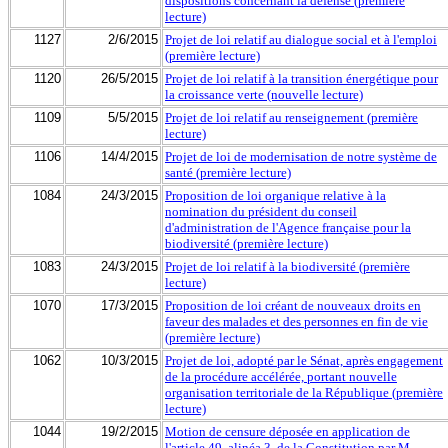
dispositions concernant la défense (première
lecture)
1127
2/6/2015
Projet de loi relatif au dialogue social et à l'emploi
(première lecture)
1120
26/5/2015
Projet de loi relatif à la transition énergétique pour
la croissance verte (nouvelle lecture)
1109
5/5/2015
Projet de loi relatif au renseignement (première
lecture)
1106
14/4/2015
Projet de loi de modernisation de notre système de
santé (première lecture)
1084
24/3/2015
Proposition de loi organique relative à la
nomination du président du conseil
d'administration de l'Agence française pour la
biodiversité (première lecture)
1083
24/3/2015
Projet de loi relatif à la biodiversité (première
lecture)
1070
17/3/2015
Proposition de loi créant de nouveaux droits en
faveur des malades et des personnes en fin de vie
(première lecture)
1062
10/3/2015
Projet de loi, adopté par le Sénat, après engagement
de la procédure accélérée, portant nouvelle
organisation territoriale de la République (première
lecture)
1044
19/2/2015
Motion de censure déposée en application de
l'article 49, alinéa 3, de la Constitution par M.