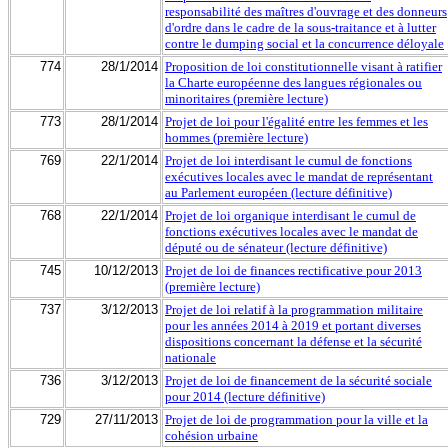
responsabilité des maîtres d'ouvrage et des donneurs
d'ordre dans le cadre de la sous-traitance et à lutter
contre le dumping social et la concurrence déloyale
774
28/1/2014
Proposition de loi constitutionnelle visant à ratifier
la Charte européenne des langues régionales ou
minoritaires (première lecture)
773
28/1/2014
Projet de loi pour l'égalité entre les femmes et les
hommes (première lecture)
769
22/1/2014
Projet de loi interdisant le cumul de fonctions
exécutives locales avec le mandat de représentant
au Parlement européen (lecture définitive)
768
22/1/2014
Projet de loi organique interdisant le cumul de
fonctions exécutives locales avec le mandat de
député ou de sénateur (lecture définitive)
745
10/12/2013
Projet de loi de finances rectificative pour 2013
(première lecture)
737
3/12/2013
Projet de loi relatif à la programmation militaire
pour les années 2014 à 2019 et portant diverses
dispositions concernant la défense et la sécurité
nationale
736
3/12/2013
Projet de loi de financement de la sécurité sociale
pour 2014 (lecture définitive)
729
27/11/2013
Projet de loi de programmation pour la ville et la
cohésion urbaine