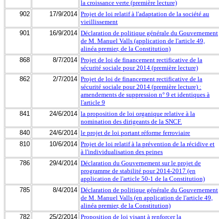
la croissance verte (première lecture)
902
17/9/2014
Projet de loi relatif à l'adaptation de la société au
vieillissement
901
16/9/2014
Déclaration de politique générale du Gouvernement
de M. Manuel Valls (application de l'article 49,
alinéa premier, de la Constitution)
868
8/7/2014
Projet de loi de financement rectificative de la
sécurité sociale pour 2014 (première lecture)
862
2/7/2014
Projet de loi de financement rectificative de la
sécurité sociale pour 2014 (première lecture) :
amendements de suppression n° 9 et identiques à
l'article 9
841
24/6/2014
la proposition de loi organique relative à la
nomination des dirigeants de la SNCF.
840
24/6/2014
le projet de loi portant réforme ferroviaire
810
10/6/2014
Projet de loi relatif à la prévention de la récidive et
à l'individualisation des peines
786
29/4/2014
Déclaration du Gouvernement sur le projet de
programme de stabilité pour 2014-2017 (en
application de l'article 50-1 de la Constitution)
785
8/4/2014
Déclaration de politique générale du Gouvernement
de M. Manuel Valls (en application de l'article 49,
alinéa premier, de la Constitution)
782
25/2/2014
Proposition de loi visant à renforcer la