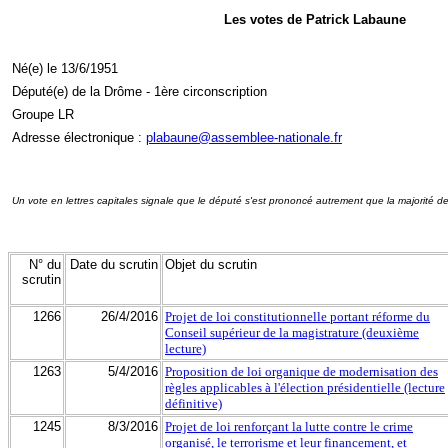
Les votes de Patrick Labaune
Né(e) le 13/6/1951
Député(e) de la Drôme - 1ère circonscription
Groupe LR
Adresse électronique :
plabaune@assemblee-nationale.fr
Un vote en lettres capitales signale que le député s'est prononcé autrement que la majorité d
N° du
Date du scrutin
Objet du scrutin
scrutin
1266
26/4/2016
Projet de loi constitutionnelle portant réforme du
Conseil supérieur de la magistrature (deuxième
lecture)
1263
5/4/2016
Proposition de loi organique de modernisation des
règles applicables à l'élection présidentielle (lecture
définitive)
1245
8/3/2016
Projet de loi renforçant la lutte contre le crime
organisé, le terrorisme et leur financement, et