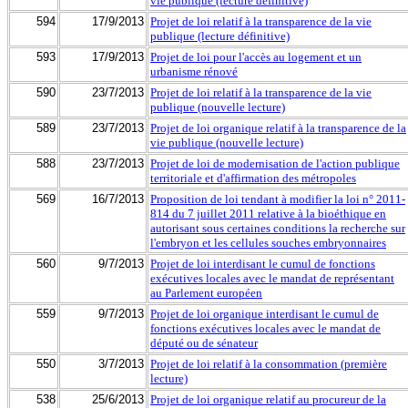
vie publique (lecture définitive)
594
17/9/2013
Projet de loi relatif à la transparence de la vie
publique (lecture définitive)
593
17/9/2013
Projet de loi pour l'accès au logement et un
urbanisme rénové
590
23/7/2013
Projet de loi relatif à la transparence de la vie
publique (nouvelle lecture)
589
23/7/2013
Projet de loi organique relatif à la transparence de la
vie publique (nouvelle lecture)
588
23/7/2013
Projet de loi de modernisation de l'action publique
territoriale et d'affirmation des métropoles
569
16/7/2013
Proposition de loi tendant à modifier la loi n° 2011-
814 du 7 juillet 2011 relative à la bioéthique en
autorisant sous certaines conditions la recherche sur
l'embryon et les cellules souches embryonnaires
560
9/7/2013
Projet de loi interdisant le cumul de fonctions
exécutives locales avec le mandat de représentant
au Parlement européen
559
9/7/2013
Projet de loi organique interdisant le cumul de
fonctions exécutives locales avec le mandat de
député ou de sénateur
550
3/7/2013
Projet de loi relatif à la consommation (première
lecture)
538
25/6/2013
Projet de loi organique relatif au procureur de la