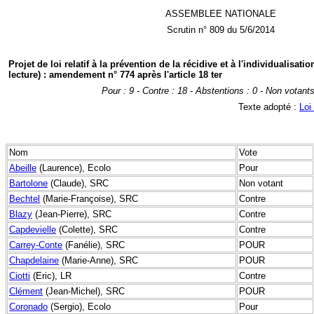
ASSEMBLEE NATIONALE
Scrutin n° 809 du 5/6/2014
Projet de loi relatif à la prévention de la récidive et à l'individualisat
lecture) : amendement n° 774 après l'article 18 ter
Pour : 9 - Contre : 18 - Abstentions : 0 - Non votants
Texte adopté :
Loi
Nom
Vote
Abeille
(Laurence), Ecolo
Pour
Bartolone
(Claude), SRC
Non votant
Bechtel
(Marie-Françoise), SRC
Contre
Blazy
(Jean-Pierre), SRC
Contre
Capdevielle
(Colette), SRC
Contre
Carrey-Conte
(Fanélie), SRC
POUR
Chapdelaine
(Marie-Anne), SRC
POUR
Ciotti
(Eric), LR
Contre
Clément
(Jean-Michel), SRC
POUR
Coronado
(Sergio), Ecolo
Pour