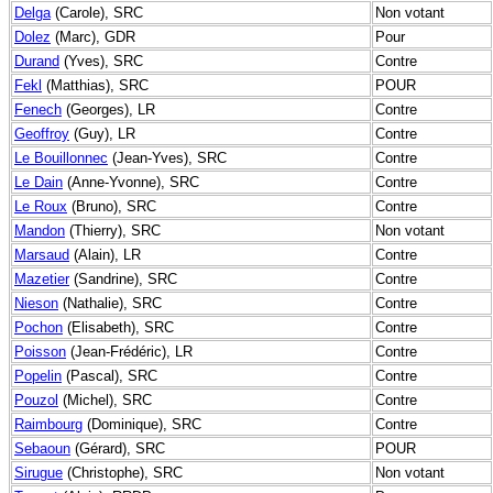
Delga
(Carole), SRC
Non votant
Dolez
(Marc), GDR
Pour
Durand
(Yves), SRC
Contre
Fekl
(Matthias), SRC
POUR
Fenech
(Georges), LR
Contre
Geoffroy
(Guy), LR
Contre
Le Bouillonnec
(Jean-Yves), SRC
Contre
Le Dain
(Anne-Yvonne), SRC
Contre
Le Roux
(Bruno), SRC
Contre
Mandon
(Thierry), SRC
Non votant
Marsaud
(Alain), LR
Contre
Mazetier
(Sandrine), SRC
Contre
Nieson
(Nathalie), SRC
Contre
Pochon
(Elisabeth), SRC
Contre
Poisson
(Jean-Frédéric), LR
Contre
Popelin
(Pascal), SRC
Contre
Pouzol
(Michel), SRC
Contre
Raimbourg
(Dominique), SRC
Contre
Sebaoun
(Gérard), SRC
POUR
Sirugue
(Christophe), SRC
Non votant