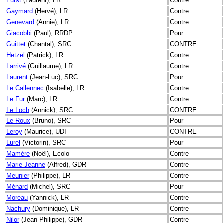
Furst
(Laurent), LR
Contre
Gaymard
(Hervé), LR
Contre
Genevard
(Annie), LR
Contre
Giacobbi
(Paul), RRDP
Pour
Guittet
(Chantal), SRC
CONTRE
Hetzel
(Patrick), LR
Contre
Larrivé
(Guillaume), LR
Contre
Laurent
(Jean-Luc), SRC
Pour
Le Callennec
(Isabelle), LR
Contre
Le Fur
(Marc), LR
Contre
Le Loch
(Annick), SRC
CONTRE
Le Roux
(Bruno), SRC
Pour
Leroy
(Maurice), UDI
CONTRE
Lurel
(Victorin), SRC
Pour
Mamère
(Noël), Ecolo
Contre
Marie-Jeanne
(Alfred), GDR
Contre
Meunier
(Philippe), LR
Contre
Ménard
(Michel), SRC
Pour
Moreau
(Yannick), LR
Contre
Nachury
(Dominique), LR
Contre
Nilor
(Jean-Philippe), GDR
Contre