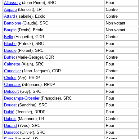
Allossery
(Jean-Pierre), SRC
Pour
Apparu
(Benoist), LR
Contre
Attard
(Isabelle), Ecolo
Contre
Bartolone
(Claude), SRC
Non votant
Baupin
(Denis), Ecolo
Non votant
Bello
(Huguette), GDR
Contre
Bloche
(Patrick), SRC
Pour
Boudié
(Florent), SRC
Pour
Buffet
(Marie-George), GDR
Contre
Calmette
(Alain), SRC
Pour
Candelier
(Jean-Jacques), GDR
Contre
Chalus
(Ary), RRDP
Pour
Claireaux
(Stéphane), RRDP
Pour
Delcourt
(Guy), SRC
Pour
Descamps-Crosnier
(Françoise), SRC
Pour
Doucet
(Sandrine), SRC
Pour
Dubié
(Jeanine), RRDP
Pour
Dubois
(Marianne), LR
Contre
Durand
(Yves), SRC
Pour
Dussopt
(Olivier), SRC
Pour