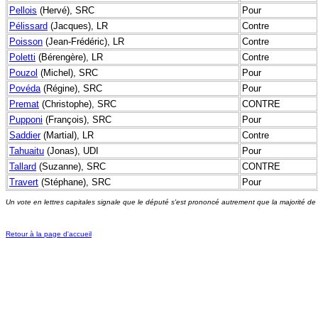
Pellois
(Hervé), SRC
Pour
Pélissard
(Jacques), LR
Contre
Poisson
(Jean-Frédéric), LR
Contre
Poletti
(Bérengère), LR
Contre
Pouzol
(Michel), SRC
Pour
Povéda
(Régine), SRC
Pour
Premat
(Christophe), SRC
CONTRE
Pupponi
(François), SRC
Pour
Saddier
(Martial), LR
Contre
Tahuaitu
(Jonas), UDI
Pour
Tallard
(Suzanne), SRC
CONTRE
Travert
(Stéphane), SRC
Pour
Un vote en lettres capitales signale que le député s'est prononcé autrement que la majorité de
Retour à la page d'accueil