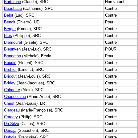
Bartolone
(Claude), SRC
Non votant
Beaubatie
(Catherine), SRC
Contre
Belot
(Luc), SRC
Contre
Benoit
(Thierry), UDI
Pour
Berger
(Karine), SRC
Contre
Bies
(Philippe), SRC
Contre
Biémouret
(Gisèle), SRC
Contre
Bleunven
(Jean-Luc), SRC
POUR
Bonneton
(Michèle), Ecolo
Pour
Boudié
(Florent), SRC
Contre
Bréhier
(Emeric), SRC
Contre
Bricout
(Jean-Louis), SRC
Contre
Bridey
(Jean-Jacques), SRC
Contre
Calmette
(Alain), SRC
Contre
Chapdelaine
(Marie-Anne), SRC
Contre
Christ
(Jean-Louis), LR
Pour
Clergeau
(Marie-Françoise), SRC
Contre
Cordery
(Philip), SRC
Contre
Da Silva
(Carlos), SRC
Contre
Denaja
(Sébastien), SRC
Contre
Dubois
(Françoise), SRC
Contre