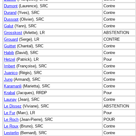
Dumont
(Laurence), SRC
Contre
Durand
(Yves), SRC
Contre
Dussopt
(Olivier), SRC
Contre
Galut
(Yann), SRC
Contre
Grosskost
(Arlette), LR
ABSTENTION
Grouard
(Serge), LR
CONTRE
Guittet
(Chantal), SRC
Contre
Habib
(David), SRC
Contre
Hetzel
(Patrick), LR
Pour
Imbert
(Françoise), SRC
Contre
Juanico
(Régis), SRC
Contre
Jung
(Armand), SRC
Contre
Karamanli
(Marietta), SRC
Contre
Krabal
(Jacques), RRDP
Pour
Launay
(Jean), SRC
Contre
Le Dissez
(Viviane), SRC
ABSTENTION
Le Fur
(Marc), LR
Pour
Le Roch
(Jean-Pierre), SRC
POUR
Le Roux
(Bruno), SRC
Contre
Lesterlin
(Bernard), SRC
Contre