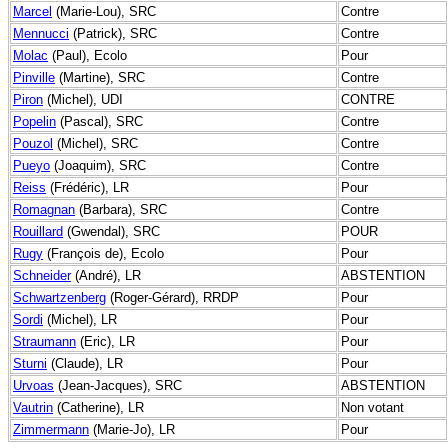
Marcel
(Marie-Lou), SRC
Contre
Mennucci
(Patrick), SRC
Contre
Molac
(Paul), Ecolo
Pour
Pinville
(Martine), SRC
Contre
Piron
(Michel), UDI
CONTRE
Popelin
(Pascal), SRC
Contre
Pouzol
(Michel), SRC
Contre
Pueyo
(Joaquim), SRC
Contre
Reiss
(Frédéric), LR
Pour
Romagnan
(Barbara), SRC
Contre
Rouillard
(Gwendal), SRC
POUR
Rugy
(François de), Ecolo
Pour
Schneider
(André), LR
ABSTENTION
Schwartzenberg
(Roger-Gérard), RRDP
Pour
Sordi
(Michel), LR
Pour
Straumann
(Eric), LR
Pour
Sturni
(Claude), LR
Pour
Urvoas
(Jean-Jacques), SRC
ABSTENTION
Vautrin
(Catherine), LR
Non votant
Zimmermann
(Marie-Jo), LR
Pour