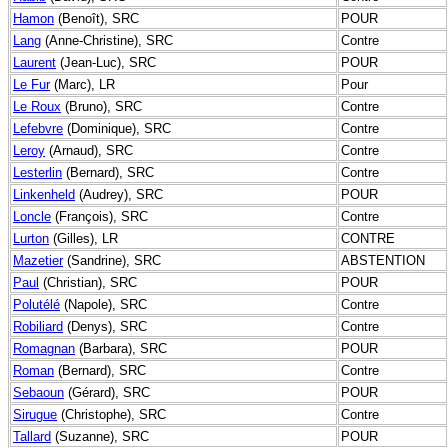
Hamon
(Benoît), SRC
POUR
Lang
(Anne-Christine), SRC
Contre
Laurent
(Jean-Luc), SRC
POUR
Le Fur
(Marc), LR
Pour
Le Roux
(Bruno), SRC
Contre
Lefebvre
(Dominique), SRC
Contre
Leroy
(Arnaud), SRC
Contre
Lesterlin
(Bernard), SRC
Contre
Linkenheld
(Audrey), SRC
POUR
Loncle
(François), SRC
Contre
Lurton
(Gilles), LR
CONTRE
Mazetier
(Sandrine), SRC
ABSTENTION
Paul
(Christian), SRC
POUR
Polutélé
(Napole), SRC
Contre
Robiliard
(Denys), SRC
Contre
Romagnan
(Barbara), SRC
POUR
Roman
(Bernard), SRC
Contre
Sebaoun
(Gérard), SRC
POUR
Sirugue
(Christophe), SRC
Contre
Tallard
(Suzanne), SRC
POUR