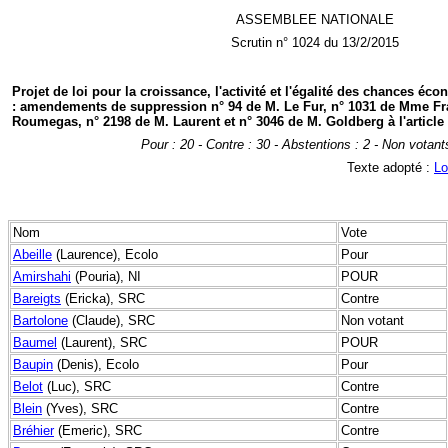
ASSEMBLEE NATIONALE
Scrutin n° 1024 du 13/2/2015
Projet de loi pour la croissance, l'activité et l'égalité des chances éc
: amendements de suppression n° 94 de M. Le Fur, n° 1031 de Mme Fr
Roumegas, n° 2198 de M. Laurent et n° 3046 de M. Goldberg à l'article
Pour : 20 - Contre : 30 - Abstentions : 2 - Non votant
Texte adopté :
Lo
Nom
Vote
Abeille
(Laurence), Ecolo
Pour
Amirshahi
(Pouria), NI
POUR
Bareigts
(Ericka), SRC
Contre
Bartolone
(Claude), SRC
Non votant
Baumel
(Laurent), SRC
POUR
Baupin
(Denis), Ecolo
Pour
Belot
(Luc), SRC
Contre
Blein
(Yves), SRC
Contre
Bréhier
(Emeric), SRC
Contre