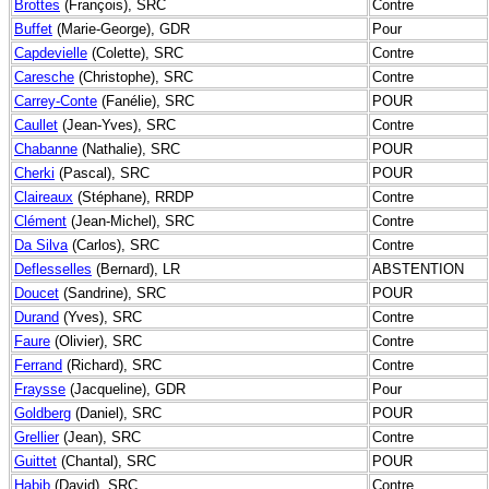
Brottes
(François), SRC
Contre
Buffet
(Marie-George), GDR
Pour
Capdevielle
(Colette), SRC
Contre
Caresche
(Christophe), SRC
Contre
Carrey-Conte
(Fanélie), SRC
POUR
Caullet
(Jean-Yves), SRC
Contre
Chabanne
(Nathalie), SRC
POUR
Cherki
(Pascal), SRC
POUR
Claireaux
(Stéphane), RRDP
Contre
Clément
(Jean-Michel), SRC
Contre
Da Silva
(Carlos), SRC
Contre
Deflesselles
(Bernard), LR
ABSTENTION
Doucet
(Sandrine), SRC
POUR
Durand
(Yves), SRC
Contre
Faure
(Olivier), SRC
Contre
Ferrand
(Richard), SRC
Contre
Fraysse
(Jacqueline), GDR
Pour
Goldberg
(Daniel), SRC
POUR
Grellier
(Jean), SRC
Contre
Guittet
(Chantal), SRC
POUR
Habib
(David), SRC
Contre