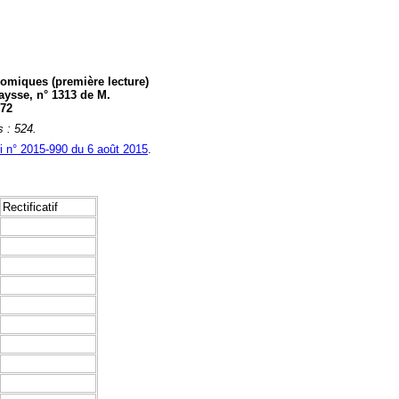
onomiques (première lecture)
aysse, n° 1313 de M.
 72
s : 524.
i n° 2015-990 du 6 août 2015
.
Rectificatif